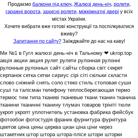
Продаємо
балкони під ключ
,
Жалюзі день-ніч
,
ролети
,
гаражні ворота
,
захисні ролети
,
міжкімнатні двері
у всіх
містах України.
Хочете вибрати вже готові конструкції та поспілкуватися
вживу?
Запитання по сайту?
Заїжджайте до нас на каву!
Ми №1 в Гугл жалюзі день-ніч в Тальному ❤ ukrop.top
акція акции акция рулет рулети рулонная рулонні
рулонные рулонных сайт сайты сборка світ секрет
серпанок сетка сетки сириус сірі сіті скільки скласти
слово сніжний снять соло стеко стиль столовая суши
суші та талісман телефону теплосберегающая термо
термос тим типа тканеві тканевые ткани тканин тканина
тканини тканинні тканину тлумач товаров трініті тюли
укроп укропт уплотнитель установка фабрика фейсбук
фотообои фотостудія франик фурнитура фурнітура
цветов цена цены церква циан ціна ціни через
штакетник штор штора штора-плісе штори шторки