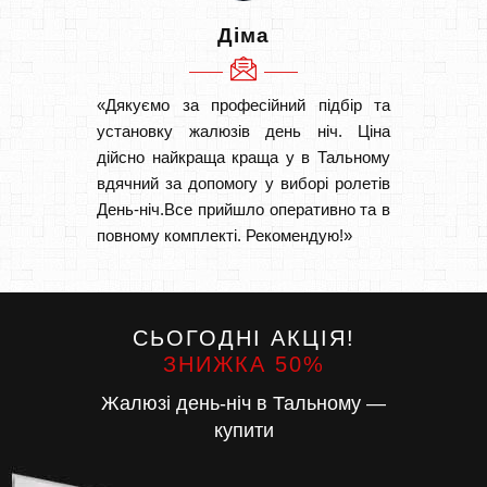
Діма
«Дякуємо за професійний підбір та
«Дуже 
установку жалюзів день ніч. Ціна
викон
дійсно найкраща краща у в Тальному
Швидк
вдячний за допомогу у виборі ролетів
Буду р
День-ніч.Все прийшло оперативно та в
повному комплекті. Рекомендую!»
СЬОГОДНІ АКЦІЯ!
ЗНИЖКА 50%
Жалюзі день-ніч в Тальному —
купити