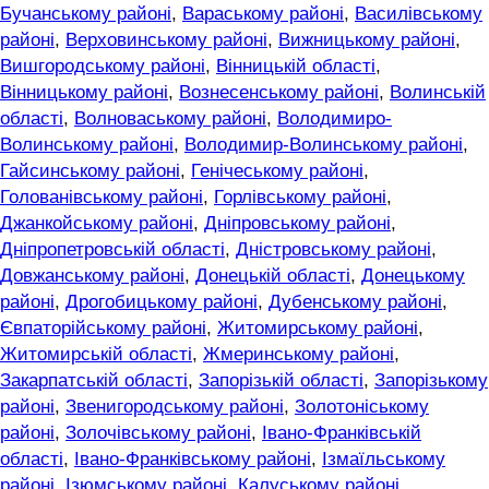
Бучанському районі
,
Вараському районі
,
Василівському
районі
,
Верховинському районі
,
Вижницькому районі
,
Вишгородському районі
,
Вінницькій області
,
Вінницькому районі
,
Вознесенському районі
,
Волинській
області
,
Волноваському районі
,
Володимиро-
Волинському районі
,
Володимир-Волинському районі
,
Гайсинському районі
,
Генічеському районі
,
Голованівському районі
,
Горлівському районі
,
Джанкойському районі
,
Дніпровському районі
,
Дніпропетровській області
,
Дністровському районі
,
Довжанському районі
,
Донецькій області
,
Донецькому
районі
,
Дрогобицькому районі
,
Дубенському районі
,
Євпаторійському районі
,
Житомирському районі
,
Житомирській області
,
Жмеринському районі
,
Закарпатській області
,
Запорізькій області
,
Запорізькому
районі
,
Звенигородському районі
,
Золотоніському
районі
,
Золочівському районі
,
Івано-Франківській
області
,
Івано-Франківському районі
,
Ізмаїльському
районі
,
Ізюмському районі
,
Калуському районі
,