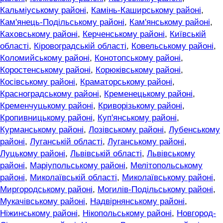
Кальміуському районі
,
Камінь-Каширському районі
,
Кам'янець-Подільському районі
,
Кам'янському районі
,
Каховському районі
,
Керченському районі
,
Київській
області
,
Кіровоградській області
,
Ковельському районі
,
Коломийському районі
,
Конотопському районі
,
Коростенському районі
,
Корюківському районі
,
Косівському районі
,
Краматорському районі
,
Красноградському районі
,
Кременецькому районі
,
Кременчуцькому районі
,
Криворізькому районі
,
Кропивницькому районі
,
Куп'янському районі
,
Курманському районі
,
Лозівському районі
,
Лубенському
районі
,
Луганській області
,
Луганському районі
,
Луцькому районі
,
Львівській області
,
Львівському
районі
,
Маріупольському районі
,
Мелітопольському
районі
,
Миколаївській області
,
Миколаївському районі
,
Миргородському районі
,
Могилів-Подільському районі
,
Мукачівському районі
,
Надвірнянському районі
,
Ніжинському районі
,
Нікопольському районі
,
Новгород-