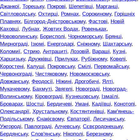
Джанкої
,
Торецьку
,
Покрові
,
Шепетівці
,
Марганці
,
Світловодську
,
Охтирці
,
Ромнах
,
Сорокиному
,
Горішніх
Плавнях
,
Білгород-Дністровському
,
Фастові
,
Новій
Каховці
,
Лубнах
,
Жовтих Водах
,
Ровеньках
,
Нововолинську
,
Борисполі
,
Чорноморську
,
Брянці
,
Мирнограді
,
Ізюмі
,
Енергодарі
,
Сніжному
,
Шахтарську
,
Коломиї
,
Стрию
,
Антрациті
,
Лозовій
,
Вараші
,
Кузні
,
Харцизьку
,
Дружківці
,
Прилуках
,
Рубіжному
,
Ковелі
,
Коростені
,
Калуші
,
Покровську
,
Смілі
,
Первомайську
,
Червонограді
,
Чистяковому
,
Новомосковську
,
Довжанську
,
Феодосії
,
Ніжині
,
Дрогобичі
,
Ялті
,
Мукачевому
,
Бахмуті
,
Звягелі
,
Новограді
,
Новоград-
Волинському
,
Кіровограді
,
Кузнецовську
,
Ізмаїлі
,
Броварах
,
Шостці
,
Бердичеві
,
Умані
,
Кадіївці
,
Конотопі
,
Олександрії
,
Хрустальному
,
Костянтинівці
,
Кам'янець-
Подільському
,
Єнакієвому
,
Євпаторії
,
Лисичанську
,
Ужгороді
,
Павлограді
,
Алчевську
,
Сєвєродонецьку
,
Бердянську
,
Слов'янську
,
Нікополі
,
Березному
,