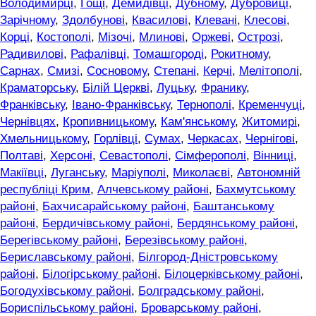
Володимирці
,
Гощі
,
Демидівці
,
Дубному
,
Дубровиці
,
Зарічному
,
Здолбунові
,
Квасилові
,
Клевані
,
Клесові
,
Корці
,
Костополі
,
Мізочі
,
Млинові
,
Оржеві
,
Острозі
,
Радивилові
,
Рафалівці
,
Томашгороді
,
Рокитному
,
Сарнах
,
Смизі
,
Сосновому
,
Степані
,
Керчі
,
Мелітополі
,
Краматорську
,
Білій Церкві
,
Луцьку
,
Франику
,
Франківську
,
Івано-Франківську
,
Тернополі
,
Кременчуці
,
Чернівцях
,
Кропивницькому
,
Кам'янському
,
Житомирі
,
Хмельницькому
,
Горлівці
,
Сумах
,
Черкасах
,
Чернігові
,
Полтаві
,
Херсоні
,
Севастополі
,
Сімферополі
,
Вінниці
,
Макіївці
,
Луганську
,
Маріуполі
,
Миколаєві
,
Автономній
республіці Крим
,
Алчевському районі
,
Бахмутському
районі
,
Бахчисарайському районі
,
Баштанському
районі
,
Бердичівському районі
,
Бердянському районі
,
Берегівському районі
,
Березівському районі
,
Бериславському районі
,
Білгород-Дністровському
районі
,
Білогірському районі
,
Білоцерківському районі
,
Богодухівському районі
,
Болградському районі
,
Бориспільському районі
,
Броварському районі
,