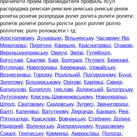
причепити проем производителя профиль псул
распродажа римская римские римська римські ринок
розетка розетке розпродаж ролет ролета ролети ролети:
ролетів ролетні ролеты ролєти ролл роллет ролло
роллотекс роло ролокасети і тд:
Апостоловому
,
Дунаївцях
,
Вільнянську
,
Часовому Ярі
,
Миколаївці
,
Пирятині
,
Ківерцях
,
Красногорівці
,
Очакові
,
Верхньодніпровську
,
Овручі
,
Зміїві
,
Гуляйполі
,
Богуславі
,
Сваляві
,
Барі
,
Болграді
,
Путивлі
,
Березані
,
Вугледарі
,
Новогродівці
,
Бережанах
,
Іловайську
,
Вознесенівці
,
Городку
,
Роздільній
,
Підгородному
,
Бунзі
,
Золотому
,
Білозерському
,
Оріхові
,
Карлівці
,
Сквирі
,
Богодухові
,
Білопіллі
,
Ізяславі
,
Долинській
,
Білогірську
,
Лутугиному
,
Корсунь-Шевченківському
,
Новоукраїнці
,
Шполі
,
Сватовому
,
Скадовську
,
Зугресі
,
Звенигородці
,
Балті
,
Калинівці
,
Ватутіному
,
Дергачах
,
Бахмачі
,
Рені
,
П'ятихатках
,
Красилові
,
Вовчанську
,
Стебнику
,
Долині
,
Надвірній
,
Волочиську
,
Дніпрорудному
,
Кураховому
,
Сокалі
,
Генічеську
,
Кременці
,
Амвросіївці
,
Пологах
,