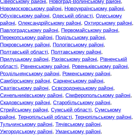
Сіверському районі
,
Новоград-Волинському районі
,
Новомосковському районі
,
Новоукраїнському районі
,
Обухівському районі
,
Одеській області
,
Одеському
районі
,
Олександрійському районі
,
Охтирському районі
,
Павлоградському районі
,
Первомайському районі
,
Перекопському районі
,
Подільському районі
,
Покровському районі
,
Пологівському районі
,
Полтавській області
,
Полтавському районі
,
Прилуцькому районі
,
Рахівському районі
,
Рівненській
області
,
Рівненському районі
,
Ровеньківському районі
,
Роздільнянському районі
,
Роменському районі
,
Самбірському районі
,
Сарненському районі
,
Сватівському районі
,
Сєвєродонецькому районі
,
Синельниківському районі
,
Сімферопольському районі
,
Скадовському районі
,
Старобільському районі
,
Стрийському районі
,
Сумській області
,
Сумському
районі
,
Тернопільській області
,
Тернопільському районі
,
Тульчинському районі
,
Тячівському районі
,
Ужгородському районі
,
Уманському районі
,