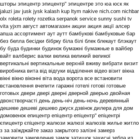
шторы эпицентр эпицентр'' эпицентре это юа юск як
jaluzi jav jusk jysk kalash kup ltym nakive nich.com nichbar
olx roleta rolety rozetka serpanok service sunny sushi tv
vita yjxm август автомагазин акции акция акції алсер
апша ассортимент аут аутт бамбукові бамбуковые бар
без белла бесідки бібрку біла білі блек блекаут блэкаут
бу буда будинки будинок бумажні бумажные в вайбер
вайт валберис валки велика великий великої
вертикальні вертикальные верхній вживу вибрати визит
виробника вита від відгуки відділення відео візит вікна
вікні вікно віконні віта вода ворота все встановити
встановлення вчепити гаражні готелі готові готовые
готовых двери двері дверні дверной дверью двойная
двохстворчасті день день-ніч день-ночь деревянный
дешеве дешеві дешево джуск дзвінок дилера для дом
домовенок епицентр епіцентр епіцентр'' епіцентрі
єпицентр єпіцентр жалюзи жалюзі жалюзів жилье житло
з за заїжджайте заказ закрытого залізні замерз
замовити замовлення замок затишок захисні зебра из