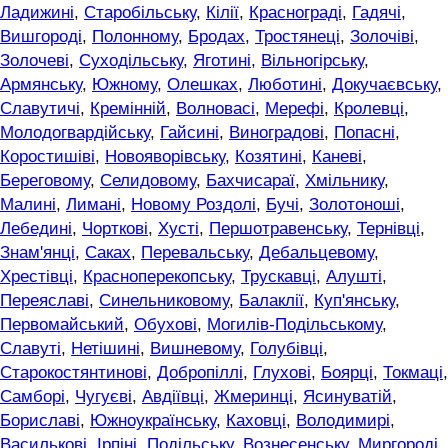
Ладижині
,
Старобільську
,
Кілії
,
Краснограді
,
Гадячі
,
Вишгороді
,
Полонному
,
Бродах
,
Тростянеці
,
Золочіві
,
Золочеві
,
Суходільську
,
Яготині
,
Вільногірську
,
Армянську
,
Южному
,
Олешках
,
Люботині
,
Докучаєвську
,
Славутичі
,
Кремінній
,
Волновасі
,
Мерефі
,
Кролевці
,
Молодогвардійську
,
Гайсині
,
Виноградові
,
Попасні
,
Коростишіві
,
Новояворівську
,
Козятині
,
Каневі
,
Береговому
,
Селидовому
,
Бахчисараї
,
Хмільнику
,
Малині
,
Лимані
,
Новому Роздолі
,
Бучі
,
Золотоноші
,
Лебедині
,
Чорткові
,
Хусті
,
Першотравенську
,
Тернівці
,
Знам'янці
,
Саках
,
Перевальську
,
Дебальцевому
,
Хрестівці
,
Красноперекопську
,
Трускавці
,
Алушті
,
Переяславі
,
Синельниковому
,
Балаклії
,
Куп'янську
,
Первомайський
,
Обухові
,
Могилів-Подільському
,
Славуті
,
Нетішині
,
Вишневому
,
Голубівці
,
Старокостянтинові
,
Добропіллі
,
Глухові
,
Боярці
,
Токмаці
,
Самборі
,
Чугуєві
,
Авдіївці
,
Жмеринці
,
Ясинуватій
,
Бориславі
,
Южноукраїнську
,
Каховці
,
Володимирі
,
Василькові
,
Ірпіні
,
Подільську
,
Вознесенську
,
Миргороді
,