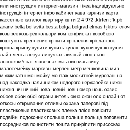
или инструкция интернет-магазин і ікеа індивідуальне
інструкція інтернет інфо кабинет кава карнизи карта
кассетные каталог квартиру квіти 2 4 972 ,ktrfen ;fk.pb
ananv bella bellavita besta bolga bolgrad elmas hjktns ключ
козырек козырёк кольори ком конфискат коробкою
коштують крепление кріпити кріплення крісла крок
кроква крышу купити купить куплю кухни кухню кухня
лайн лента леруа липучках личный ліон льон
льонокомбінат люверсах магазин магазину
малосемейку маркизы мерлен метр мешковина мир
міжкімнатні мої мойку монтаж москитной муровані на
над накладка наличником недорого нержавейки нижні
нижня ніч нічний нова новий нові номер ночь оазис
обоев обои обої ограничитель окна окон олх онлайн от
откосы открывания отливы охрана паперові під
пластиковые пластиковых пленка плісе повісити
подвійні подоконник польша польше польща поповнити
посредников почистити пошта прикріпити присосках