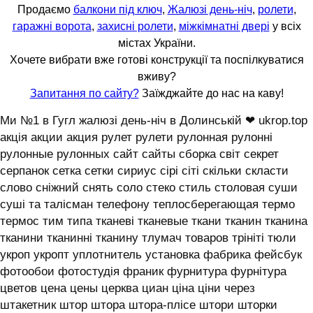
Продаємо
балкони під ключ
,
Жалюзі день-ніч
,
ролети
,
гаражні ворота
,
захисні ролети
,
міжкімнатні двері
у всіх
містах України.
Хочете вибрати вже готові конструкції та поспілкуватися
вживу?
Запитання по сайту?
Заїжджайте до нас на каву!
Ми №1 в Гугл жалюзі день-ніч в Долинській ❤ ukrop.top
акція акции акция рулет рулети рулонная рулонні
рулонные рулонных сайт сайты сборка світ секрет
серпанок сетка сетки сириус сірі сіті скільки скласти
слово сніжний снять соло стеко стиль столовая суши
суші та талісман телефону теплосберегающая термо
термос тим типа тканеві тканевые ткани тканин тканина
тканини тканинні тканину тлумач товаров трініті тюли
укроп укропт уплотнитель установка фабрика фейсбук
фотообои фотостудія франик фурнитура фурнітура
цветов цена цены церква циан ціна ціни через
штакетник штор штора штора-плісе штори шторки