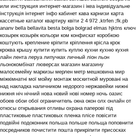
или инструкция интернет-магазин і ікеа індивідуальне
інструкція інтернет інфо кабинет кава карнизи карта
кассетные каталог квартиру квіти 2 4 972 ,ktrfen ;fk.pb
ananv bella bellavita besta bolga bolgrad elmas hjktns ключ
козырек козырёк кольори ком конфискат коробкою
коштують крепление кріпити кріплення крісла крок
кроква крышу купити купить куплю кухни кухню кухня
лайн лента леруа липучках личный ліон льон
льонокомбінат люверсах магазин магазину
малосемейку маркизы мерлен метр мешковина мир
міжкімнатні мої мойку монтаж москитной муровані на
над накладка наличником недорого нержавейки нижні
нижня ніч нічний нова новий нові номер ночь оазис
обоев обои обої ограничитель окна окон олх онлайн от
откосы открывания отливы охрана паперові під
пластиковые пластиковых пленка плісе повісити
подвійні подоконник польша польше польща поповнити
посредников почистити пошта прикріпити присосках