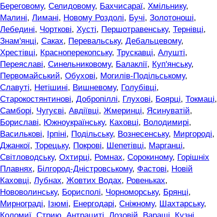
Береговому
,
Селидовому
,
Бахчисараї
,
Хмільнику
,
Малині
,
Лимані
,
Новому Роздолі
,
Бучі
,
Золотоноші
,
Лебедині
,
Чорткові
,
Хусті
,
Першотравенську
,
Тернівці
,
Знам'янці
,
Саках
,
Перевальську
,
Дебальцевому
,
Хрестівці
,
Красноперекопську
,
Трускавці
,
Алушті
,
Переяславі
,
Синельниковому
,
Балаклії
,
Куп'янську
,
Первомайський
,
Обухові
,
Могилів-Подільському
,
Славуті
,
Нетішині
,
Вишневому
,
Голубівці
,
Старокостянтинові
,
Добропіллі
,
Глухові
,
Боярці
,
Токмаці
,
Самборі
,
Чугуєві
,
Авдіївці
,
Жмеринці
,
Ясинуватій
,
Бориславі
,
Южноукраїнську
,
Каховці
,
Володимирі
,
Василькові
,
Ірпіні
,
Подільську
,
Вознесенську
,
Миргороді
,
Джанкої
,
Торецьку
,
Покрові
,
Шепетівці
,
Марганці
,
Світловодську
,
Охтирці
,
Ромнах
,
Сорокиному
,
Горішніх
Плавнях
,
Білгород-Дністровському
,
Фастові
,
Новій
Каховці
,
Лубнах
,
Жовтих Водах
,
Ровеньках
,
Нововолинську
,
Борисполі
,
Чорноморську
,
Брянці
,
Мирнограді
,
Ізюмі
,
Енергодарі
,
Сніжному
,
Шахтарську
,
Коломиї
,
Стрию
,
Антрациті
,
Лозовій
,
Вараші
,
Кузні
,