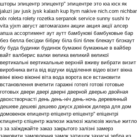
шторы эпицентр эпицентр'' эпицентре это юа юск як
jaluzi jav jusk jysk kalash kup ltym nakive nich.com nichbar
olx roleta rolety rozetka serpanok service sunny sushi tv
vita yjxm август автомагазин акции акция акції алсер
апша ассортимент аут аутт бамбукові бамбуковые бар
без белла бесідки бібрку біла білі блек блекаут блэкаут
бу буда будинки будинок бумажні бумажные в вайбер
вайт валберис валки велика великий великої
вертикальні вертикальные верхній вживу вибрати визит
виробника вита від відгуки відділення відео візит вікна
вікні вікно віконні віта вода ворота все встановити
встановлення вчепити гаражні готелі готові готовые
готовых двери двері дверні дверной дверью двойная
двохстворчасті день день-ніч день-ночь деревянный
дешеве дешеві дешево джуск дзвінок дилера для дом
домовенок епицентр епіцентр епіцентр'' епіцентрі
єпицентр єпіцентр жалюзи жалюзі жалюзів жилье житло
з за заїжджайте заказ закрытого залізні замерз
замовити замовлення замок затишок захисні зебра из