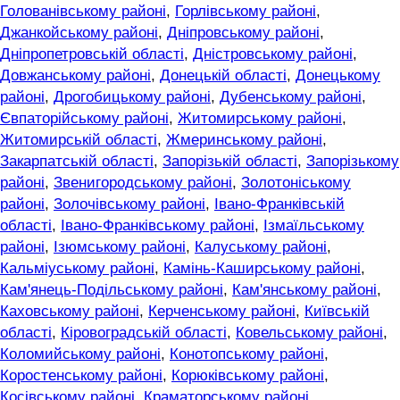
Голованівському районі
,
Горлівському районі
,
Джанкойському районі
,
Дніпровському районі
,
Дніпропетровській області
,
Дністровському районі
,
Довжанському районі
,
Донецькій області
,
Донецькому
районі
,
Дрогобицькому районі
,
Дубенському районі
,
Євпаторійському районі
,
Житомирському районі
,
Житомирській області
,
Жмеринському районі
,
Закарпатській області
,
Запорізькій області
,
Запорізькому
районі
,
Звенигородському районі
,
Золотоніському
районі
,
Золочівському районі
,
Івано-Франківській
області
,
Івано-Франківському районі
,
Ізмаїльському
районі
,
Ізюмському районі
,
Калуському районі
,
Кальміуському районі
,
Камінь-Каширському районі
,
Кам'янець-Подільському районі
,
Кам'янському районі
,
Каховському районі
,
Керченському районі
,
Київській
області
,
Кіровоградській області
,
Ковельському районі
,
Коломийському районі
,
Конотопському районі
,
Коростенському районі
,
Корюківському районі
,
Косівському районі
,
Краматорському районі
,