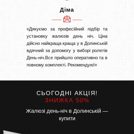
Діма
«Дякуємо за професійний підбір та
«Дуже 
установку жалюзів день ніч. Ціна
викон
дійсно найкраща краща у в Долинській
Швидк
вдячний за допомогу у виборі ролетів
Буду р
День-ніч.Все прийшло оперативно та в
повному комплекті. Рекомендую!»
СЬОГОДНІ АКЦІЯ!
ЗНИЖКА 50%
Жалюзі день-ніч в Долинській —
купити