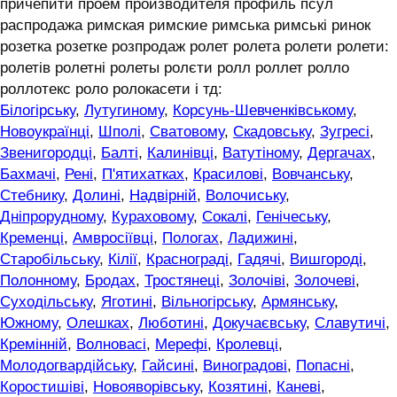
причепити проем производителя профиль псул
распродажа римская римские римська римські ринок
розетка розетке розпродаж ролет ролета ролети ролети:
ролетів ролетні ролеты ролєти ролл роллет ролло
роллотекс роло ролокасети і тд:
Білогірську
,
Лутугиному
,
Корсунь-Шевченківському
,
Новоукраїнці
,
Шполі
,
Сватовому
,
Скадовську
,
Зугресі
,
Звенигородці
,
Балті
,
Калинівці
,
Ватутіному
,
Дергачах
,
Бахмачі
,
Рені
,
П'ятихатках
,
Красилові
,
Вовчанську
,
Стебнику
,
Долині
,
Надвірній
,
Волочиську
,
Дніпрорудному
,
Кураховому
,
Сокалі
,
Генічеську
,
Кременці
,
Амвросіївці
,
Пологах
,
Ладижині
,
Старобільську
,
Кілії
,
Краснограді
,
Гадячі
,
Вишгороді
,
Полонному
,
Бродах
,
Тростянеці
,
Золочіві
,
Золочеві
,
Суходільську
,
Яготині
,
Вільногірську
,
Армянську
,
Южному
,
Олешках
,
Люботині
,
Докучаєвську
,
Славутичі
,
Кремінній
,
Волновасі
,
Мерефі
,
Кролевці
,
Молодогвардійську
,
Гайсині
,
Виноградові
,
Попасні
,
Коростишіві
,
Новояворівську
,
Козятині
,
Каневі
,