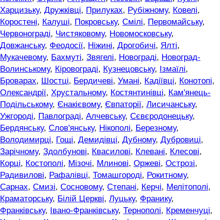
Харцизьку
,
Дружківці
,
Прилуках
,
Рубіжному
,
Ковелі
,
Коростені
,
Калуші
,
Покровську
,
Смілі
,
Первомайську
,
Червонограді
,
Чистяковому
,
Новомосковську
,
Довжанську
,
Феодосії
,
Ніжині
,
Дрогобичі
,
Ялті
,
Мукачевому
,
Бахмуті
,
Звягелі
,
Новограді
,
Новоград-
Волинському
,
Кіровограді
,
Кузнецовську
,
Ізмаїлі
,
Броварах
,
Шостці
,
Бердичеві
,
Умані
,
Кадіївці
,
Конотопі
,
Олександрії
,
Хрустальному
,
Костянтинівці
,
Кам'янець-
Подільському
,
Єнакієвому
,
Євпаторії
,
Лисичанську
,
Ужгороді
,
Павлограді
,
Алчевську
,
Сєвєродонецьку
,
Бердянську
,
Слов'янську
,
Нікополі
,
Березному
,
Володимирці
,
Гощі
,
Демидівці
,
Дубному
,
Дубровиці
,
Зарічному
,
Здолбунові
,
Квасилові
,
Клевані
,
Клесові
,
Корці
,
Костополі
,
Мізочі
,
Млинові
,
Оржеві
,
Острозі
,
Радивилові
,
Рафалівці
,
Томашгороді
,
Рокитному
,
Сарнах
,
Смизі
,
Сосновому
,
Степані
,
Керчі
,
Мелітополі
,
Краматорську
,
Білій Церкві
,
Луцьку
,
Франику
,
Франківську
,
Івано-Франківську
,
Тернополі
,
Кременчуці
,