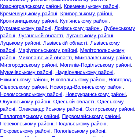
Красноградському районі
,
Кременецькому районі
,
Кременчуцькому районі
,
Криворізькому районі
,
Кропивницькому районі
,
Куп'янському районі
,
Курманському районі
,
Лозівському районі
,
Лубенському
районі
,
Луганській області
,
Луганському районі
,
Луцькому районі
,
Львівській області
,
Львівському
районі
,
Маріупольському районі
,
Мелітопольському
районі
,
Миколаївській області
,
Миколаївському районі
,
Миргородському районі
,
Могилів-Подільському районі
,
Мукачівському районі
,
Надвірнянському районі
,
Ніжинському районі
,
Нікопольському районі
,
Новгород-
Сіверському районі
,
Новоград-Волинському районі
,
Новомосковському районі
,
Новоукраїнському районі
,
Обухівському районі
,
Одеській області
,
Одеському
районі
,
Олександрійському районі
,
Охтирському районі
,
Павлоградському районі
,
Первомайському районі
,
Перекопському районі
,
Подільському районі
,
Покровському районі
,
Пологівському районі
,