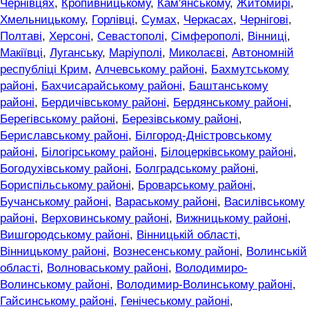
Чернівцях
,
Кропивницькому
,
Кам'янському
,
Житомирі
,
Хмельницькому
,
Горлівці
,
Сумах
,
Черкасах
,
Чернігові
,
Полтаві
,
Херсоні
,
Севастополі
,
Сімферополі
,
Вінниці
,
Макіївці
,
Луганську
,
Маріуполі
,
Миколаєві
,
Автономній
республіці Крим
,
Алчевському районі
,
Бахмутському
районі
,
Бахчисарайському районі
,
Баштанському
районі
,
Бердичівському районі
,
Бердянському районі
,
Берегівському районі
,
Березівському районі
,
Бериславському районі
,
Білгород-Дністровському
районі
,
Білогірському районі
,
Білоцерківському районі
,
Богодухівському районі
,
Болградському районі
,
Бориспільському районі
,
Броварському районі
,
Бучанському районі
,
Вараському районі
,
Василівському
районі
,
Верховинському районі
,
Вижницькому районі
,
Вишгородському районі
,
Вінницькій області
,
Вінницькому районі
,
Вознесенському районі
,
Волинській
області
,
Волноваському районі
,
Володимиро-
Волинському районі
,
Володимир-Волинському районі
,
Гайсинському районі
,
Генічеському районі
,