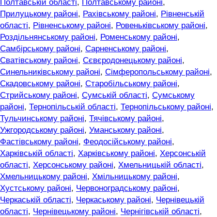
Полтавській області
,
Полтавському районі
,
Прилуцькому районі
,
Рахівському районі
,
Рівненській
області
,
Рівненському районі
,
Ровеньківському районі
,
Роздільнянському районі
,
Роменському районі
,
Самбірському районі
,
Сарненському районі
,
Сватівському районі
,
Сєвєродонецькому районі
,
Синельниківському районі
,
Сімферопольському районі
,
Скадовському районі
,
Старобільському районі
,
Стрийському районі
,
Сумській області
,
Сумському
районі
,
Тернопільській області
,
Тернопільському районі
,
Тульчинському районі
,
Тячівському районі
,
Ужгородському районі
,
Уманському районі
,
Фастівському районі
,
Феодосійському районі
,
Харківській області
,
Харківському районі
,
Херсонській
області
,
Херсонському районі
,
Хмельницькій області
,
Хмельницькому районі
,
Хмільницькому районі
,
Хустському районі
,
Червоноградському районі
,
Черкаській області
,
Черкаському районі
,
Чернівецькій
області
,
Чернівецькому районі
,
Чернігівській області
,