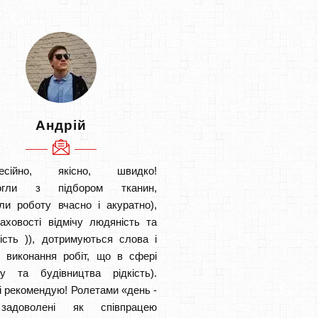
Андрій
есійно, якісно, швидко!
огли з підбором тканин,
ли роботу вчасно і акуратно),
аховості відмічу людяність та
ість )), дотримуються слова і
в виконання робіт, що в сфері
ту та будівництва рідкість).
і рекомендую! Ролетами «день -
задоволені як співпрацею