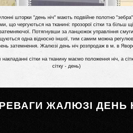
лонні шторки "день ніч" мають подвійне полотно "зебра"
ми, що чергуються на тканині: прозорої сітки та більш щі
затемняючої. Потягнувши за ланцюжок управління смуг
щуються одна відносно іншої, тим самим можна регулю
вень затемнення. Жалюзі день ніч розпродаж в м. в Явор
 накладанні сітки на тканину маємо положення ніч, а сіт
сітку - день)
РЕВАГИ ЖАЛЮЗІ ДЕНЬ 