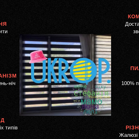
КО
НЯ
Доста
ити
зв
ПИ
АНІЗМ
ень-ніч
100% п
ЯД
іх типів
РІЗ
Жалюзі 