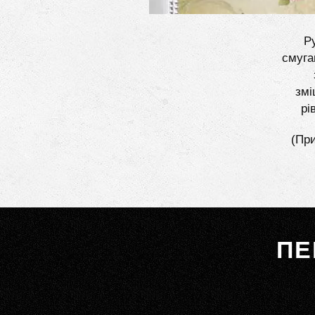
Ру
смуга
змі
рі
(При
ПЕ