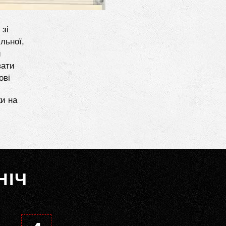
 зі
льної,
и
вати
ові
ки на
НІЧ