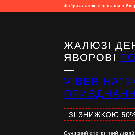
Фабрика жалюзі день-ніч в Яво
ЖАЛЮЗІ ДЕН
ЯВОРОВІ
Р
—
VIBER НАТИ
ПРИЄДНАН
ЗІ ЗНИЖКОЮ 50
Сучасний елегантний дизай