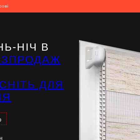
рові
Ь-НІЧ В
ОЗПРОДАЖ
СНІТЬ ДЛЯ
НЯ
%
н