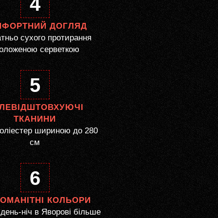
4
МФОРТНИЙ ДОГЛЯД
тньо сухого протирання
оложеною серветкою
5
ЛЕВІДШТОВХУЮЧІ
ТКАНИНИ
оліестер шириною до 280
см
6
НОМАНІТНІ КОЛЬОРИ
день-ніч в Яворові більше