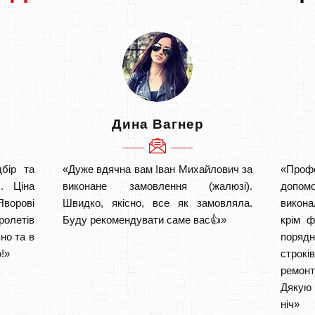
Дина Вагнер
бір та
«Дуже вдячна вам Іван Михайлович за
«Проф
. Ціна
виконане замовлення (жалюзі).
допом
ворові
Швидко, якісно, все як замовляла.
викона
ролетів
Буду рекомендувати саме вас👍»
крім ф
но та в
порядн
!»
строкі
ремон
Дякую 
ніч» 