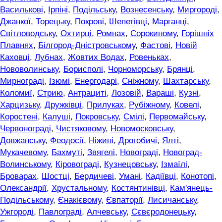
Василькові
,
Ірпіні
,
Подільську
,
Вознесенську
,
Миргороді
,
Джанкої
,
Торецьку
,
Покрові
,
Шепетівці
,
Марганці
,
Світловодську
,
Охтирці
,
Ромнах
,
Сорокиному
,
Горішніх
Плавнях
,
Білгород-Дністровському
,
Фастові
,
Новій
Каховці
,
Лубнах
,
Жовтих Водах
,
Ровеньках
,
Нововолинську
,
Борисполі
,
Чорноморську
,
Брянці
,
Мирнограді
,
Ізюмі
,
Енергодарі
,
Сніжному
,
Шахтарську
,
Коломиї
,
Стрию
,
Антрациті
,
Лозовій
,
Вараші
,
Кузні
,
Харцизьку
,
Дружківці
,
Прилуках
,
Рубіжному
,
Ковелі
,
Коростені
,
Калуші
,
Покровську
,
Смілі
,
Первомайську
,
Червонограді
,
Чистяковому
,
Новомосковську
,
Довжанську
,
Феодосії
,
Ніжині
,
Дрогобичі
,
Ялті
,
Мукачевому
,
Бахмуті
,
Звягелі
,
Новограді
,
Новоград-
Волинському
,
Кіровограді
,
Кузнецовську
,
Ізмаїлі
,
Броварах
,
Шостці
,
Бердичеві
,
Умані
,
Кадіївці
,
Конотопі
,
Олександрії
,
Хрустальному
,
Костянтинівці
,
Кам'янець-
Подільському
,
Єнакієвому
,
Євпаторії
,
Лисичанську
,
Ужгороді
,
Павлограді
,
Алчевську
,
Сєвєродонецьку
,