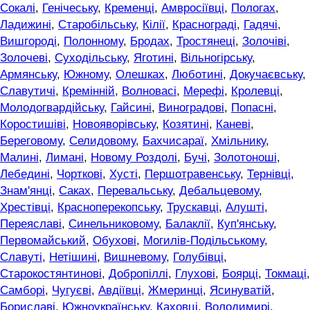
Сокалі
,
Генічеську
,
Кременці
,
Амвросіївці
,
Пологах
,
Ладижині
,
Старобільську
,
Кілії
,
Краснограді
,
Гадячі
,
Вишгороді
,
Полонному
,
Бродах
,
Тростянеці
,
Золочіві
,
Золочеві
,
Суходільську
,
Яготині
,
Вільногірську
,
Армянську
,
Южному
,
Олешках
,
Люботині
,
Докучаєвську
,
Славутичі
,
Кремінній
,
Волновасі
,
Мерефі
,
Кролевці
,
Молодогвардійську
,
Гайсині
,
Виноградові
,
Попасні
,
Коростишіві
,
Новояворівську
,
Козятині
,
Каневі
,
Береговому
,
Селидовому
,
Бахчисараї
,
Хмільнику
,
Малині
,
Лимані
,
Новому Роздолі
,
Бучі
,
Золотоноші
,
Лебедині
,
Чорткові
,
Хусті
,
Першотравенську
,
Тернівці
,
Знам'янці
,
Саках
,
Перевальську
,
Дебальцевому
,
Хрестівці
,
Красноперекопську
,
Трускавці
,
Алушті
,
Переяславі
,
Синельниковому
,
Балаклії
,
Куп'янську
,
Первомайський
,
Обухові
,
Могилів-Подільському
,
Славуті
,
Нетішині
,
Вишневому
,
Голубівці
,
Старокостянтинові
,
Добропіллі
,
Глухові
,
Боярці
,
Токмаці
,
Самборі
,
Чугуєві
,
Авдіївці
,
Жмеринці
,
Ясинуватій
,
Бориславі
,
Южноукраїнську
,
Каховці
,
Володимирі
,