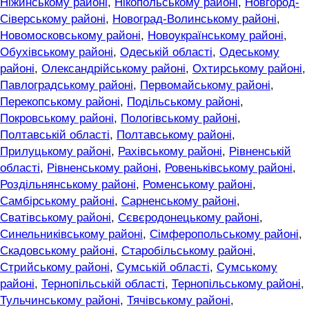
Ніжинському районі
,
Нікопольському районі
,
Новгород-
Сіверському районі
,
Новоград-Волинському районі
,
Новомосковському районі
,
Новоукраїнському районі
,
Обухівському районі
,
Одеській області
,
Одеському
районі
,
Олександрійському районі
,
Охтирському районі
,
Павлоградському районі
,
Первомайському районі
,
Перекопському районі
,
Подільському районі
,
Покровському районі
,
Пологівському районі
,
Полтавській області
,
Полтавському районі
,
Прилуцькому районі
,
Рахівському районі
,
Рівненській
області
,
Рівненському районі
,
Ровеньківському районі
,
Роздільнянському районі
,
Роменському районі
,
Самбірському районі
,
Сарненському районі
,
Сватівському районі
,
Сєвєродонецькому районі
,
Синельниківському районі
,
Сімферопольському районі
,
Скадовському районі
,
Старобільському районі
,
Стрийському районі
,
Сумській області
,
Сумському
районі
,
Тернопільській області
,
Тернопільському районі
,
Тульчинському районі
,
Тячівському районі
,