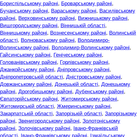
Бориспільському районі
,
Броварському районі
,
Бучанському районі
,
Вараському районі
,
Василівському
районі
,
Верховинському районі
,
Вижницькому районі
,
Вишгородському районі
,
Вінницькій області
,
Вінницькому районі
,
Вознесенському районі
,
Волинській
області
,
Волноваському районі
,
Володимиро-
Волинському районі
,
Володимир-Волинському районі
,
Гайсинському районі
,
Генічеському районі
,
Голованівському районі
,
Горлівському районі
,
Джанкойському районі
,
Дніпровському районі
,
Дніпропетровській області
,
Дністровському районі
,
Довжанському районі
,
Донецькій області
,
Донецькому
районі
,
Дрогобицькому районі
,
Дубенському районі
,
Євпаторійському районі
,
Житомирському районі
,
Житомирській області
,
Жмеринському районі
,
Закарпатській області
,
Запорізькій області
,
Запорізькому
районі
,
Звенигородському районі
,
Золотоніському
районі
,
Золочівському районі
,
Івано-Франківській
області
,
Івано-Франківському районі
,
Ізмаїльському