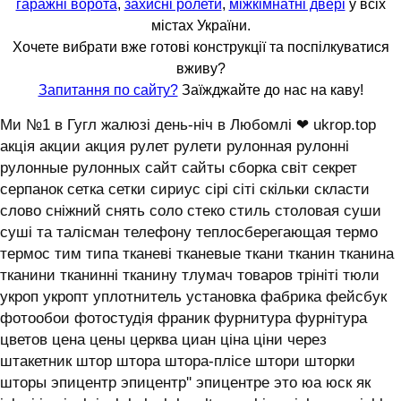
гаражні ворота
,
захисні ролети
,
міжкімнатні двері
у всіх
містах України.
Хочете вибрати вже готові конструкції та поспілкуватися
вживу?
Запитання по сайту?
Заїжджайте до нас на каву!
Ми №1 в Гугл жалюзі день-ніч в Любомлі ❤ ukrop.top
акція акции акция рулет рулети рулонная рулонні
рулонные рулонных сайт сайты сборка світ секрет
серпанок сетка сетки сириус сірі сіті скільки скласти
слово сніжний снять соло стеко стиль столовая суши
суші та талісман телефону теплосберегающая термо
термос тим типа тканеві тканевые ткани тканин тканина
тканини тканинні тканину тлумач товаров трініті тюли
укроп укропт уплотнитель установка фабрика фейсбук
фотообои фотостудія франик фурнитура фурнітура
цветов цена цены церква циан ціна ціни через
штакетник штор штора штора-плісе штори шторки
шторы эпицентр эпицентр'' эпицентре это юа юск як