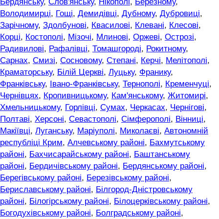
Бердянську
,
Слов'янську
,
Нікополі
,
Березному
,
Володимирці
,
Гощі
,
Демидівці
,
Дубному
,
Дубровиці
,
Зарічному
,
Здолбунові
,
Квасилові
,
Клевані
,
Клесові
,
Корці
,
Костополі
,
Мізочі
,
Млинові
,
Оржеві
,
Острозі
,
Радивилові
,
Рафалівці
,
Томашгороді
,
Рокитному
,
Сарнах
,
Смизі
,
Сосновому
,
Степані
,
Керчі
,
Мелітополі
,
Краматорську
,
Білій Церкві
,
Луцьку
,
Франику
,
Франківську
,
Івано-Франківську
,
Тернополі
,
Кременчуці
,
Чернівцях
,
Кропивницькому
,
Кам'янському
,
Житомирі
,
Хмельницькому
,
Горлівці
,
Сумах
,
Черкасах
,
Чернігові
,
Полтаві
,
Херсоні
,
Севастополі
,
Сімферополі
,
Вінниці
,
Макіївці
,
Луганську
,
Маріуполі
,
Миколаєві
,
Автономній
республіці Крим
,
Алчевському районі
,
Бахмутському
районі
,
Бахчисарайському районі
,
Баштанському
районі
,
Бердичівському районі
,
Бердянському районі
,
Берегівському районі
,
Березівському районі
,
Бериславському районі
,
Білгород-Дністровському
районі
,
Білогірському районі
,
Білоцерківському районі
,
Богодухівському районі
,
Болградському районі
,