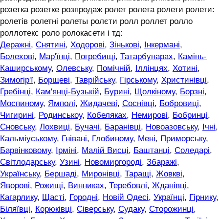
розетка розетке розпродаж ролет ролета ролети ролети:
ролетів ролетні ролеты ролєти ролл роллет ролло
роллотекс роло ролокасети і тд:
Деражні
,
Снятині
,
Ходорові
,
Зінькові
,
Інкермані
,
Болехові
,
Мар'їнці
,
Погребищі
,
Татарбунарах
,
Камінь-
Каширському
,
Олевську
,
Помічній
,
Іллінцях
,
Хотині
,
Зимогір'ї
,
Борщеві
,
Таврійську
,
Гірському
,
Христинівці
,
Гребінці
,
Кам'янці-Бузькій
,
Бурині
,
Щолкіному
,
Борзні
,
Моспиному
,
Ямполі
,
Жидачеві
,
Соснівці
,
Бобровиці
,
Чигирині
,
Родинськоу
,
Кобеляках
,
Немирові
,
Бобринці
,
Сновську
,
Лохвиці
,
Бучачі
,
Баранівці
,
Новоазовську
,
Ічні
,
Кальміуському
,
Гнівані
,
Глобиному
,
Мені
,
Приморську
,
Барвінковому
,
Ірміні
,
Малій Висці
,
Баштанці
,
Соледарі
,
Світлодарську
,
Узині
,
Новомиргороді
,
Збаражі
,
Українську
,
Бершаді
,
Миронівці
,
Таращі
,
Жовкві
,
Яворові
,
Рожищі
,
Винниках
,
Теребовлі
,
Жданівці
,
Кагарлику
,
Щасті
,
Городні
,
Новій Одесі
,
Українці
,
Гірнику
,
Біляївці
,
Корюківці
,
Сіверську
,
Судаку
,
Сторожинці
,