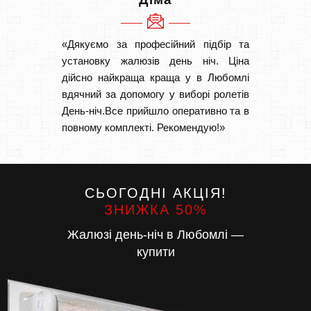
«Дякуємо за професійний підбір та
«Дуже 
установку жалюзів день ніч. Ціна
викон
дійсно найкраща краща у в Любомлі
Швидк
вдячний за допомогу у виборі ролетів
Буду р
День-ніч.Все прийшло оперативно та в
повному комплекті. Рекомендую!»
СЬОГОДНІ АКЦІЯ!
ЗНИЖКА 50%
Жалюзі день-ніч в Любомлі —
купити