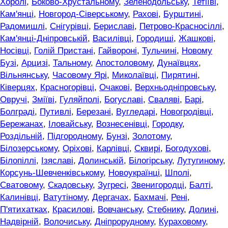
Хоролі
,
Боково-Хрустальному
,
Зеленодольську
,
Тетіїві
,
Кам'янці
,
Новгород-Сіверському
,
Рахові
,
Бурштині
,
Радомишлі
,
Снігурівці
,
Бериславі
,
Петрово-Красносіллі
,
Кам'янці-Дніпровській
,
Василівці
,
Городищі
,
Жашкові
,
Носівці
,
Голій Пристані
,
Гайвороні
,
Тульчині
,
Новому
Бузі
,
Арцизі
,
Тальному
,
Апостоловому
,
Дунаївцях
,
Вільнянську
,
Часовому Ярі
,
Миколаївці
,
Пирятині
,
Ківерцях
,
Красногорівці
,
Очакові
,
Верхньодніпровську
,
Овручі
,
Зміїві
,
Гуляйполі
,
Богуславі
,
Сваляві
,
Барі
,
Болграді
,
Путивлі
,
Березані
,
Вугледарі
,
Новогродівці
,
Бережанах
,
Іловайську
,
Вознесенівці
,
Городку
,
Роздільній
,
Підгородному
,
Бунзі
,
Золотому
,
Білозерському
,
Оріхові
,
Карлівці
,
Сквирі
,
Богодухові
,
Білопіллі
,
Ізяславі
,
Долинській
,
Білогірську
,
Лутугиному
,
Корсунь-Шевченківському
,
Новоукраїнці
,
Шполі
,
Сватовому
,
Скадовську
,
Зугресі
,
Звенигородці
,
Балті
,
Калинівці
,
Ватутіному
,
Дергачах
,
Бахмачі
,
Рені
,
П'ятихатках
,
Красилові
,
Вовчанську
,
Стебнику
,
Долині
,
Надвірній
,
Волочиську
,
Дніпрорудному
,
Кураховому
,