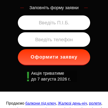
Заповніть форму заявки
Оформити заявку
Акція триватиме
до
7 августа 2026 г.
Продаємо
балкони під ключ
,
Жалюзі день-ніч
,
ролети
,