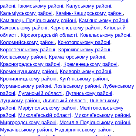
районі
,
Ізюмському районі
,
Калуському районі
,
Кальміуському районі
,
Камінь-Каширському районі
,
Кам'янець-Подільському районі
,
Кам'янському районі
,
Каховському районі
,
Керченському районі
,
Київській
області
,
Кіровоградській області
,
Ковельському районі
,
Коломийському районі
,
Конотопському районі
,
Коростенському районі
,
Корюківському районі
,
Косівському районі
,
Краматорському районі
,
Красноградському районі
,
Кременецькому районі
,
Кременчуцькому районі
,
Криворізькому районі
,
Кропивницькому районі
,
Куп'янському районі
,
Курманському районі
,
Лозівському районі
,
Лубенському
районі
,
Луганській області
,
Луганському районі
,
Луцькому районі
,
Львівській області
,
Львівському
районі
,
Маріупольському районі
,
Мелітопольському
районі
,
Миколаївській області
,
Миколаївському районі
,
Миргородському районі
,
Могилів-Подільському районі
,
Мукачівському районі
,
Надвірнянському районі
,