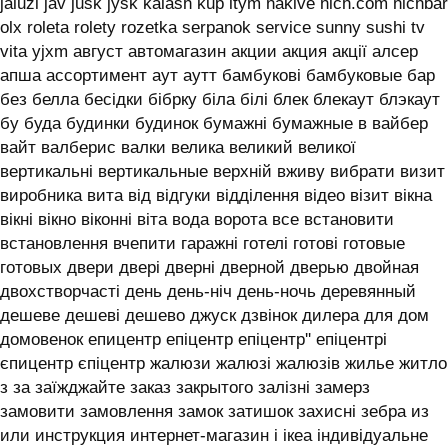
jaluzi jav jusk jysk kalash kup ltym nakive nich.com nichbar
olx roleta rolety rozetka serpanok service sunny sushi tv
vita yjxm август автомагазин акции акция акції алсер
апша ассортимент аут аутт бамбукові бамбуковые бар
без белла бесідки бібрку біла білі блек блекаут блэкаут
бу буда будинки будинок бумажні бумажные в вайбер
вайт валберис валки велика великий великої
вертикальні вертикальные верхній вживу вибрати визит
виробника вита від відгуки відділення відео візит вікна
вікні вікно віконні віта вода ворота все встановити
встановлення вчепити гаражні готелі готові готовые
готовых двери двері дверні дверной дверью двойная
двохстворчасті день день-ніч день-ночь деревянный
дешеве дешеві дешево джуск дзвінок дилера для дом
домовенок епицентр епіцентр епіцентр'' епіцентрі
єпицентр єпіцентр жалюзи жалюзі жалюзів жилье житло
з за заїжджайте заказ закрытого залізні замерз
замовити замовлення замок затишок захисні зебра из
или инструкция интернет-магазин і ікеа індивідуальне