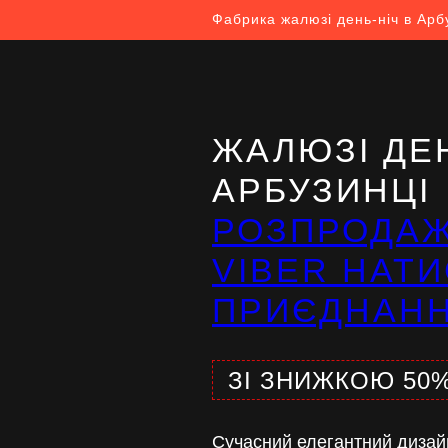
Фабрика жалюзі день-ніч в Арб
ЖАЛЮЗІ ДЕН
АРБУЗИНЦІ
РОЗПРОДА
VIBER НАТИ
ПРИЄДНАН
ЗІ ЗНИЖКОЮ 50
Сучасний елегантний дизай