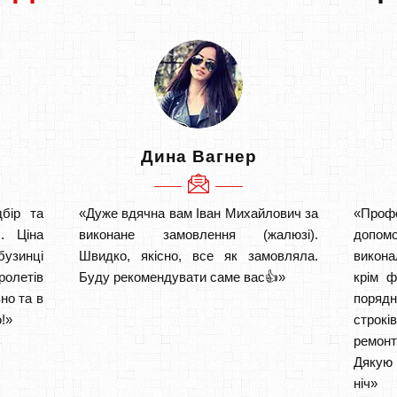
Дина Вагнер
бір та
«Дуже вдячна вам Іван Михайлович за
«Проф
. Ціна
виконане замовлення (жалюзі).
допом
бузинці
Швидко, якісно, все як замовляла.
викона
ролетів
Буду рекомендувати саме вас👍»
крім ф
но та в
порядн
!»
строкі
ремон
Дякую 
ніч» 