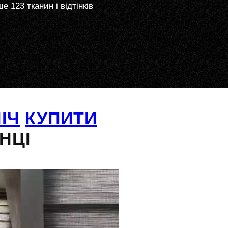
е 123 тканин і відтінків
ІЧ
КУПИТИ
НЦІ