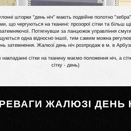
лонні шторки "день ніч" мають подвійне полотно "зебра"
ми, що чергуються на тканині: прозорої сітки та більш щі
затемняючої. Потягнувши за ланцюжок управління смуг
щуються одна відносно іншої, тим самим можна регулю
ень затемнення. Жалюзі день ніч розпродаж в м. в Арбуз
 накладанні сітки на тканину маємо положення ніч, а сіт
сітку - день)
РЕВАГИ ЖАЛЮЗІ ДЕНЬ 