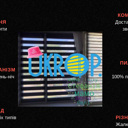
КО
НЯ
Доста
ити
зв
ПИ
АНІЗМ
ень-ніч
100% п
ЯД
іх типів
РІЗ
Жалюз