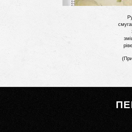
Ру
смуга
змі
рів
(При
ПЕ