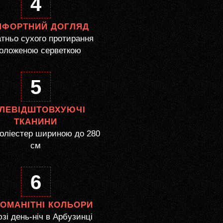
4
МФОРТНИЙ ДОГЛЯД
тньо сухого протирання
оложеною серветкою
5
ЛЕВІДШТОВХУЮЧІ
ТКАНИНИ
оліестер шириною до 280
см
6
НОМАНІТНІ КОЛЬОРИ
і день-ніч в Арбузинці