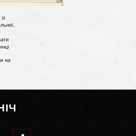
 зі
льної,
и
вати
инці
ки на
НІЧ