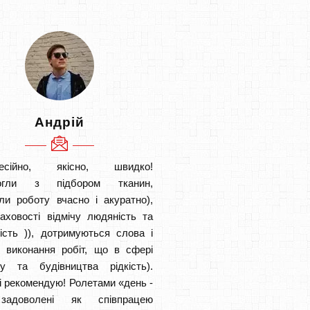
Андрій
есійно, якісно, швидко!
огли з підбором тканин,
ли роботу вчасно і акуратно),
аховості відмічу людяність та
ість )), дотримуються слова і
в виконання робіт, що в сфері
ту та будівництва рідкість).
і рекомендую! Ролетами «день -
задоволені як співпрацею