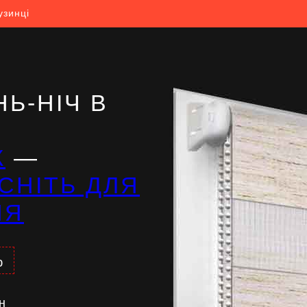
узинці
Ь-НІЧ В
Ж
—
СНІТЬ ДЛЯ
НЯ
%
н