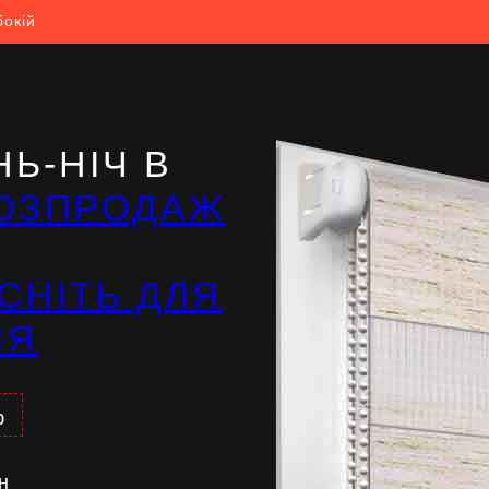
бокій
Ь-НІЧ В
ОЗПРОДАЖ
СНІТЬ ДЛЯ
НЯ
%
н