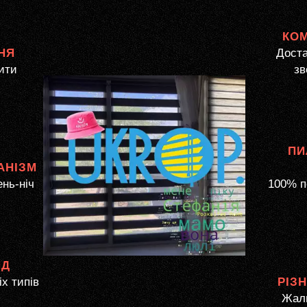
КО
НЯ
Доста
ити
зв
ПИ
АНІЗМ
ень-ніч
100% п
ЯД
іх типів
РІЗ
Жалю