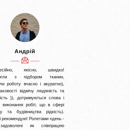
Андрій
есійно, якісно, швидко!
огли з підбором тканин,
ли роботу вчасно і акуратно),
аховості відмічу людяність та
ість )), дотримуються слова і
в виконання робіт, що в сфері
ту та будівництва рідкість).
і рекомендую! Ролетами «день -
задоволені як співпрацею