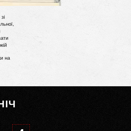
 зі
льної,
и
вати
кій
ки на
НІЧ