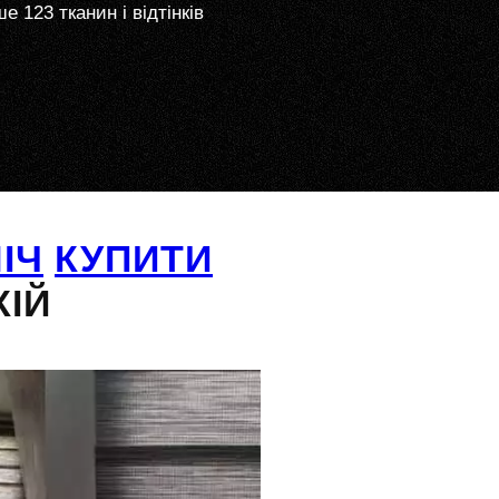
е 123 тканин і відтінків
ІЧ
КУПИТИ
КІЙ