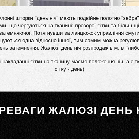
лонні шторки "день ніч" мають подвійне полотно "зебра"
ми, що чергуються на тканині: прозорої сітки та більш щі
затемняючої. Потягнувши за ланцюжок управління смуг
щуються одна відносно іншої, тим самим можна регулю
вень затемнення. Жалюзі день ніч розпродаж в м. в Глибо
 накладанні сітки на тканину маємо положення ніч, а сіт
сітку - день)
РЕВАГИ ЖАЛЮЗІ ДЕНЬ 