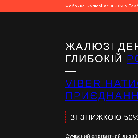
Фабрика жалюзі день-ніч в Гли
ЖАЛЮЗІ ДЕН
ГЛИБОКІЙ
Р
—
VIBER НАТИ
ПРИЄДНАН
ЗІ ЗНИЖКОЮ 50
Сучасний елегантний дизай