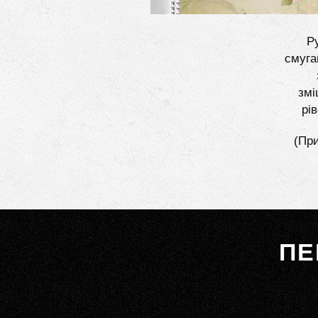
Ру
смуга
змі
рі
(При
ПЕ