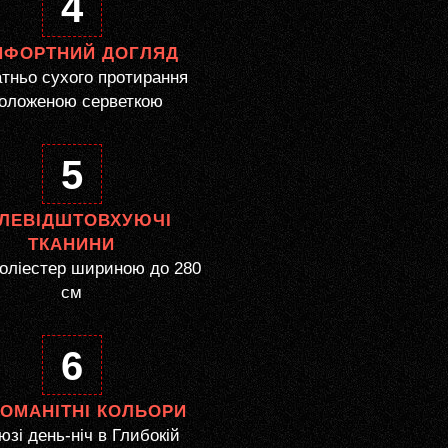
4
МФОРТНИЙ ДОГЛЯД
тньо сухого протирання
оложеною серветкою
5
ЛЕВІДШТОВХУЮЧІ
ТКАНИНИ
оліестер шириною до 280
см
6
НОМАНІТНІ КОЛЬОРИ
зі день-ніч в Глибокій