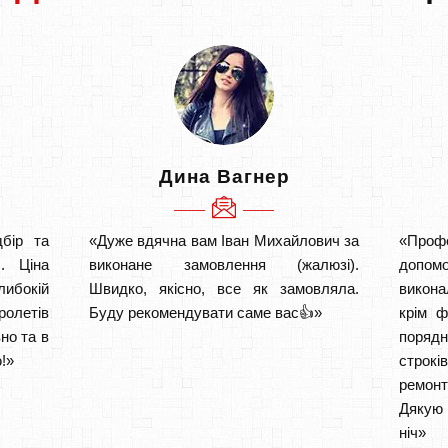
Дина Вагнер
бір та
«Дуже вдячна вам Іван Михайлович за
«Проф
. Ціна
виконане замовлення (жалюзі).
допом
либокій
Швидко, якісно, все як замовляла.
викона
ролетів
Буду рекомендувати саме вас👍»
крім ф
но та в
порядн
!»
строкі
ремон
Дякую 
ніч» 