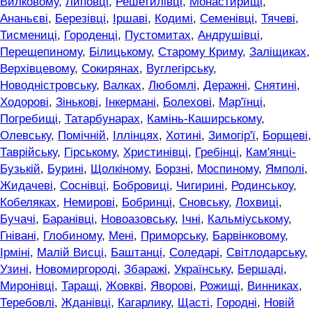
Вилковому
,
Липовці
,
Решетилівці
,
Монастирищі
,
Ананьєві
,
Березівці
,
Іршаві
,
Кодимі
,
Семенівці
,
Тячеві
,
Тисмениці
,
Городенці
,
Пустомитах
,
Андрушівці
,
Перещепиному
,
Білицькому
,
Старому Криму
,
Заліщиках
,
Верхівцевому
,
Сокирянах
,
Вуглегірську
,
Новодністровську
,
Валках
,
Любомлі
,
Деражні
,
Снятині
,
Ходорові
,
Зінькові
,
Інкермані
,
Болехові
,
Мар'їнці
,
Погребищі
,
Татарбунарах
,
Камінь-Каширському
,
Олевську
,
Помічній
,
Іллінцях
,
Хотині
,
Зимогір'ї
,
Борщеві
,
Таврійську
,
Гірському
,
Христинівці
,
Гребінці
,
Кам'янці-
Бузькій
,
Бурині
,
Щолкіному
,
Борзні
,
Моспиному
,
Ямполі
,
Жидачеві
,
Соснівці
,
Бобровиці
,
Чигирині
,
Родинськоу
,
Кобеляках
,
Немирові
,
Бобринці
,
Сновську
,
Лохвиці
,
Бучачі
,
Баранівці
,
Новоазовську
,
Ічні
,
Кальміуському
,
Гнівані
,
Глобиному
,
Мені
,
Приморську
,
Барвінковому
,
Ірміні
,
Малій Висці
,
Баштанці
,
Соледарі
,
Світлодарську
,
Узині
,
Новомиргороді
,
Збаражі
,
Українську
,
Бершаді
,
Миронівці
,
Таращі
,
Жовкві
,
Яворові
,
Рожищі
,
Винниках
,
Теребовлі
,
Жданівці
,
Кагарлику
,
Щасті
,
Городні
,
Новій