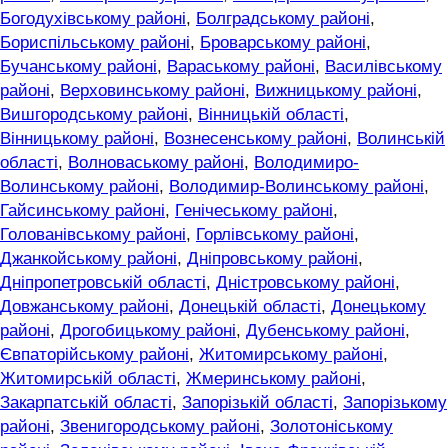
Богодухівському районі
,
Болградському районі
,
Бориспільському районі
,
Броварському районі
,
Бучанському районі
,
Вараському районі
,
Василівському
районі
,
Верховинському районі
,
Вижницькому районі
,
Вишгородському районі
,
Вінницькій області
,
Вінницькому районі
,
Вознесенському районі
,
Волинській
області
,
Волноваському районі
,
Володимиро-
Волинському районі
,
Володимир-Волинському районі
,
Гайсинському районі
,
Генічеському районі
,
Голованівському районі
,
Горлівському районі
,
Джанкойському районі
,
Дніпровському районі
,
Дніпропетровській області
,
Дністровському районі
,
Довжанському районі
,
Донецькій області
,
Донецькому
районі
,
Дрогобицькому районі
,
Дубенському районі
,
Євпаторійському районі
,
Житомирському районі
,
Житомирській області
,
Жмеринському районі
,
Закарпатській області
,
Запорізькій області
,
Запорізькому
районі
,
Звенигородському районі
,
Золотоніському