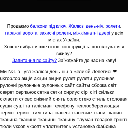
Продаємо
балкони під ключ
,
Жалюзі день-ніч
,
ролети
,
гаражні ворота
,
захисні ролети
,
міжкімнатні двері
у всіх
містах України.
Хочете вибрати вже готові конструкції та поспілкуватися
вживу?
Запитання по сайту?
Заїжджайте до нас на каву!
Ми №1 в Гугл жалюзі день-ніч в Великій Лепетисі ❤
ukrop.top акція акции акция рулет рулети рулонная
рулонні рулонные рулонных сайт сайты сборка світ
секрет серпанок сетка сетки сириус сірі сіті скільки
скласти слово сніжний снять соло стеко стиль столовая
суши суші та талісман телефону теплосберегающая
термо термос тим типа тканеві тканевые ткани тканин
тканина тканини тканинні тканину тлумач товаров трініті
тюли укроп укропт уплотнитель установка фабрика