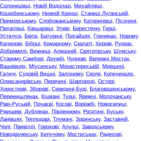
Солоницівці
,
Новій Водолазі
,
Михайлівці
,
Коцюбинському
,
Нижній Кринці
,
Станиці Луганській
,
Приморському
,
Слобожанському
,
Катеринівці
,
Пісочині
,
Пелагіївці
,
Ківшарівці
,
Угніві
,
Берестечку
,
Герці
,
Устилузі
,
Белзі
,
Батурині
,
Підгайцях
,
Глинянах
,
Новому
Калинові
,
Бібрці
,
Комарному
,
Скалаті
,
Хирові
,
Рудках
,
Добромилі
,
Вижниці
,
Алмазній
,
Святогірську
,
Шумську
,
Старому Самборі
,
Дружбі
,
Чуднові
,
Великих Мостах
,
Вашківцях
,
Міусинську
,
Монастириській
,
Моршині
,
Галичі
,
Судовій Вишні
,
Залізному
,
Сколе
,
Копичинцях
,
Олександрівську
,
Перечині
,
Шаргороді
,
Остері
,
Хоросткові
,
Зборові
,
Середині-Буді
,
Благовіщенському
,
Перемишлянах
,
Кіцмані
,
Турці
,
Яремчі
,
Молочанську
,
Раві-Руській
,
Почаєві
,
Косові
,
Ворожбі
,
Новоселиці
,
Ржищеві
,
Дублянах
,
Південному
,
Рогатині
,
Буську
,
Ланівцях
,
Теплодарі
,
Тлумачі
,
Зоринську
,
Заставній
,
Чопі
,
Привіллі
,
Горохові
,
Алупці
,
Заводському
,
Новодружеську
,
Кипучому
,
Мостиськах
,
Радехові
,