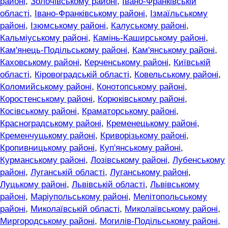
районі
,
Золочівському районі
,
Івано-Франківській
області
,
Івано-Франківському районі
,
Ізмаїльському
районі
,
Ізюмському районі
,
Калуському районі
,
Кальміуському районі
,
Камінь-Каширському районі
,
Кам'янець-Подільському районі
,
Кам'янському районі
,
Каховському районі
,
Керченському районі
,
Київській
області
,
Кіровоградській області
,
Ковельському районі
,
Коломийському районі
,
Конотопському районі
,
Коростенському районі
,
Корюківському районі
,
Косівському районі
,
Краматорському районі
,
Красноградському районі
,
Кременецькому районі
,
Кременчуцькому районі
,
Криворізькому районі
,
Кропивницькому районі
,
Куп'янському районі
,
Курманському районі
,
Лозівському районі
,
Лубенському
районі
,
Луганській області
,
Луганському районі
,
Луцькому районі
,
Львівській області
,
Львівському
районі
,
Маріупольському районі
,
Мелітопольському
районі
,
Миколаївській області
,
Миколаївському районі
,
Миргородському районі
,
Могилів-Подільському районі
,