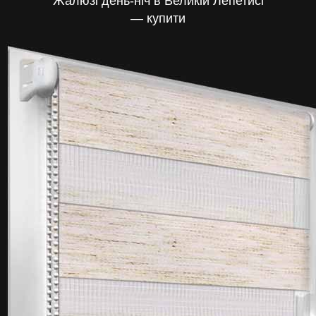
Жалюзі день-ніч в Великій Лепетисі
— купити