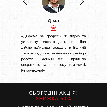
Діма
«Дякуємо за професійний підбір та
«Дуже 
установку жалюзів день ніч. Ціна
викон
дійсно найкраща краща у в Великій
Швидк
Лепетисі вдячний за допомогу у виборі
Буду р
ролетів День-ніч.Все прийшло
оперативно та в повному комплекті.
Рекомендую!»
СЬОГОДНІ АКЦІЯ!
ЗНИЖКА 50%