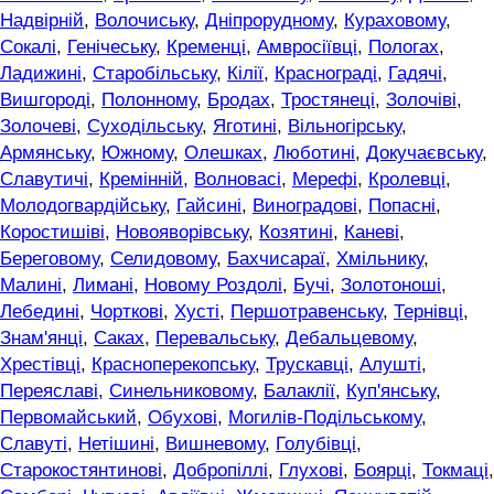
Надвірній
,
Волочиську
,
Дніпрорудному
,
Кураховому
,
Сокалі
,
Генічеську
,
Кременці
,
Амвросіївці
,
Пологах
,
Ладижині
,
Старобільську
,
Кілії
,
Краснограді
,
Гадячі
,
Вишгороді
,
Полонному
,
Бродах
,
Тростянеці
,
Золочіві
,
Золочеві
,
Суходільську
,
Яготині
,
Вільногірську
,
Армянську
,
Южному
,
Олешках
,
Люботині
,
Докучаєвську
,
Славутичі
,
Кремінній
,
Волновасі
,
Мерефі
,
Кролевці
,
Молодогвардійську
,
Гайсині
,
Виноградові
,
Попасні
,
Коростишіві
,
Новояворівську
,
Козятині
,
Каневі
,
Береговому
,
Селидовому
,
Бахчисараї
,
Хмільнику
,
Малині
,
Лимані
,
Новому Роздолі
,
Бучі
,
Золотоноші
,
Лебедині
,
Чорткові
,
Хусті
,
Першотравенську
,
Тернівці
,
Знам'янці
,
Саках
,
Перевальську
,
Дебальцевому
,
Хрестівці
,
Красноперекопську
,
Трускавці
,
Алушті
,
Переяславі
,
Синельниковому
,
Балаклії
,
Куп'янську
,
Первомайський
,
Обухові
,
Могилів-Подільському
,
Славуті
,
Нетішині
,
Вишневому
,
Голубівці
,
Старокостянтинові
,
Добропіллі
,
Глухові
,
Боярці
,
Токмаці
,