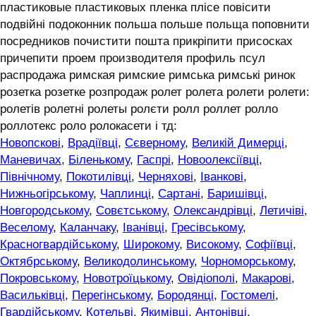
пластиковые пластиковых пленка плісе повісити
подвійні подоконник польша польше польща поповнити
посредников почистити пошта прикріпити присосках
причепити проем производителя профиль псул
распродажа римская римские римська римські ринок
розетка розетке розпродаж ролет ролета ролети ролети:
ролетів ролетні ролеты ролєти ролл роллет ролло
роллотекс роло ролокасети і тд:
Новопскові
,
Врадіївці
,
Сєверному
,
Великій Димерці
,
Маневичах
,
Біленькому
,
Гаспрі
,
Новоолексіївці
,
Північному
,
Покотилівці
,
Черняхові
,
Іванкові
,
Нижньогірському
,
Чаплинці
,
Сартані
,
Баришівці
,
Новгородському
,
Совєтському
,
Олександрівці
,
Летичіві
,
Веселому
,
Каланчаку
,
Іванівці
,
Гресівському
,
Красногвардійському
,
Широкому
,
Високому
,
Софіївці
,
Октябрському
,
Великодолинському
,
Чорноморському
,
Покровському
,
Новотроїцькому
,
Овідіополі
,
Макарові
,
Васильківці
,
Перегінському
,
Бородянці
,
Гостомелі
,
Гвардійському
,
Котельві
,
Якимівці
,
Антонівці
,