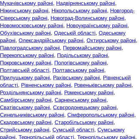
Мукачівському районі
,
Надвірнянському районі
,
Ніжинському районі
,
Нікопольському районі
,
Новгород-
Сіверському районі
,
Новоград-Волинському районі
,
Новомосковському районі
,
Новоукраїнському районі
,
Обухівському районі
,
Одеській області
,
Одеському
районі
,
Олександрійському районі
,
Охтирському районі
,
Павлоградському районі
,
Первомайському районі
,
Перекопському районі
,
Подільському районі
,
Покровському районі
,
Пологівському районі
,
Полтавській області
,
Полтавському районі
,
Прилуцькому районі
,
Рахівському районі
,
Рівненській
області
,
Рівненському районі
,
Ровеньківському районі
,
Роздільнянському районі
,
Роменському районі
,
Самбірському районі
,
Сарненському районі
,
Сватівському районі
,
Сєвєродонецькому районі
,
Синельниківському районі
,
Сімферопольському районі
,
Скадовському районі
,
Старобільському районі
,
Стрийському районі
,
Сумській області
,
Сумському
районі
,
Тернопільській області
,
Тернопільському районі
,