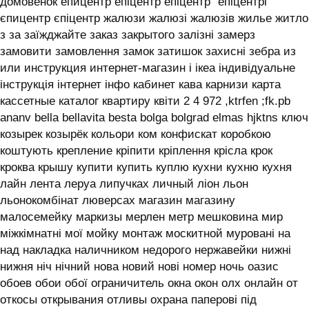
домовенок епицентр епіцентр епіцентр'' епіцентрі
єпицентр єпіцентр жалюзи жалюзі жалюзів жилье житло
з за заїжджайте заказ закрытого залізні замерз
замовити замовлення замок затишок захисні зебра из
или инструкция интернет-магазин і ікеа індивідуальне
інструкція інтернет інфо кабинет кава карнизи карта
кассетные каталог квартиру квіти 2 4 972 ,ktrfen ;fk.pb
ananv bella bellavita besta bolga bolgrad elmas hjktns ключ
козырек козырёк кольори ком конфискат коробкою
коштують крепление кріпити кріплення крісла крок
кроква крышу купити купить куплю кухни кухню кухня
лайн лента леруа липучках личный ліон льон
льонокомбінат люверсах магазин магазину
малосемейку маркизы мерлен метр мешковина мир
міжкімнатні мої мойку монтаж москитной муровані на
над накладка наличником недорого нержавейки нижні
нижня ніч нічний нова новий нові номер ночь оазис
обоев обои обої ограничитель окна окон олх онлайн от
откосы открывания отливы охрана паперові під