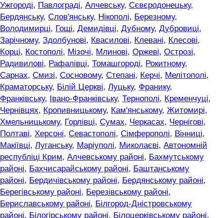
Ужгороді
,
Павлограді
,
Алчевську
,
Сєвєродонецьку
,
Бердянську
,
Слов'янську
,
Нікополі
,
Березному
,
Володимирці
,
Гощі
,
Демидівці
,
Дубному
,
Дубровиці
,
Зарічному
,
Здолбунові
,
Квасилові
,
Клевані
,
Клесові
,
Корці
,
Костополі
,
Мізочі
,
Млинові
,
Оржеві
,
Острозі
,
Радивилові
,
Рафалівці
,
Томашгороді
,
Рокитному
,
Сарнах
,
Смизі
,
Сосновому
,
Степані
,
Керчі
,
Мелітополі
,
Краматорську
,
Білій Церкві
,
Луцьку
,
Франику
,
Франківську
,
Івано-Франківську
,
Тернополі
,
Кременчуці
,
Чернівцях
,
Кропивницькому
,
Кам'янському
,
Житомирі
,
Хмельницькому
,
Горлівці
,
Сумах
,
Черкасах
,
Чернігові
,
Полтаві
,
Херсоні
,
Севастополі
,
Сімферополі
,
Вінниці
,
Макіївці
,
Луганську
,
Маріуполі
,
Миколаєві
,
Автономній
республіці Крим
,
Алчевському районі
,
Бахмутському
районі
,
Бахчисарайському районі
,
Баштанському
районі
,
Бердичівському районі
,
Бердянському районі
,
Берегівському районі
,
Березівському районі
,
Бериславському районі
,
Білгород-Дністровському
районі
,
Білогірському районі
,
Білоцерківському районі
,