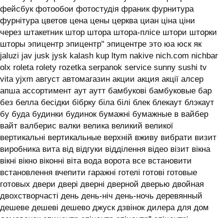
фейсбук фотообои фотостудія франик фурнитура
фурнітура цветов цена цены церква циан ціна ціни
через штакетник штор штора штора-плісе штори шторки
шторы эпицентр эпицентр'' эпицентре это юа юск як
jaluzi jav jusk jysk kalash kup ltym nakive nich.com nichbar
olx roleta rolety rozetka serpanok service sunny sushi tv
vita yjxm август автомагазин акции акция акції алсер
апша ассортимент аут аутт бамбукові бамбуковые бар
без белла бесідки бібрку біла білі блек блекаут блэкаут
бу буда будинки будинок бумажні бумажные в вайбер
вайт валберис валки велика великий великої
вертикальні вертикальные верхній вживу вибрати визит
виробника вита від відгуки відділення відео візит вікна
вікні вікно віконні віта вода ворота все встановити
встановлення вчепити гаражні готелі готові готовые
готовых двери двері дверні дверной дверью двойная
двохстворчасті день день-ніч день-ночь деревянный
дешеве дешеві дешево джуск дзвінок дилера для дом