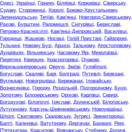
Одесі
,
Українці
,
Гірнику
,
Біляївці
,
Корюківці
,
Сіверську
,
Судаку
,
Сторожинці
,
Хоролі
,
Боково-Хрустальному
,
Зеленодольську
,
Тетіїві
,
Кам'янці
,
Новгород-Сіверському
,
Рахові
,
Бурштині
,
Радомишлі
,
Снігурівці
,
Бериславі
,
Петрово-Красносіллі
,
Кам'янці-Дніпровській
,
Василівці
,
Городищі
,
Жашкові
,
Носівці
,
Голій Пристані
,
Гайвороні
,
Тульчині
,
Новому Бузі
,
Арцизі
,
Тальному
,
Апостоловому
,
Дунаївцях
,
Вільнянську
,
Часовому Ярі
,
Миколаївці
,
Пирятині
,
Ківерцях
,
Красногорівці
,
Очакові
,
Верхньодніпровську
,
Овручі
,
Зміїві
,
Гуляйполі
,
Богуславі
,
Сваляві
,
Барі
,
Болграді
,
Путивлі
,
Березані
,
Вугледарі
,
Новогродівці
,
Бережанах
,
Іловайську
,
Вознесенівці
,
Городку
,
Роздільній
,
Підгородному
,
Бунзі
,
Золотому
,
Білозерському
,
Оріхові
,
Карлівці
,
Сквирі
,
Богодухові
,
Білопіллі
,
Ізяславі
,
Долинській
,
Білогірську
,
Лутугиному
,
Корсунь-Шевченківському
,
Новоукраїнці
,
Шполі
,
Сватовому
,
Скадовську
,
Зугресі
,
Звенигородці
,
Балті
,
Калинівці
,
Ватутіному
,
Дергачах
,
Бахмачі
,
Рені
,
П'ятихатках
,
Красилові
,
Вовчанську
,
Стебнику
,
Долині
,