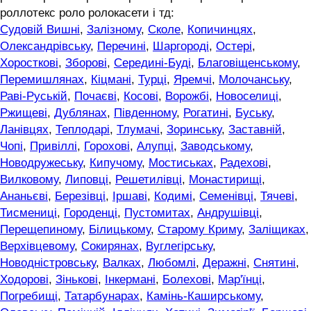
роллотекс роло ролокасети і тд:
Судовій Вишні
,
Залізному
,
Сколе
,
Копичинцях
,
Олександрівську
,
Перечині
,
Шаргороді
,
Остері
,
Хоросткові
,
Зборові
,
Середині-Буді
,
Благовіщенському
,
Перемишлянах
,
Кіцмані
,
Турці
,
Яремчі
,
Молочанську
,
Раві-Руській
,
Почаєві
,
Косові
,
Ворожбі
,
Новоселиці
,
Ржищеві
,
Дублянах
,
Південному
,
Рогатині
,
Буську
,
Ланівцях
,
Теплодарі
,
Тлумачі
,
Зоринську
,
Заставній
,
Чопі
,
Привіллі
,
Горохові
,
Алупці
,
Заводському
,
Новодружеську
,
Кипучому
,
Мостиськах
,
Радехові
,
Вилковому
,
Липовці
,
Решетилівці
,
Монастирищі
,
Ананьєві
,
Березівці
,
Іршаві
,
Кодимі
,
Семенівці
,
Тячеві
,
Тисмениці
,
Городенці
,
Пустомитах
,
Андрушівці
,
Перещепиному
,
Білицькому
,
Старому Криму
,
Заліщиках
,
Верхівцевому
,
Сокирянах
,
Вуглегірську
,
Новодністровську
,
Валках
,
Любомлі
,
Деражні
,
Снятині
,
Ходорові
,
Зінькові
,
Інкермані
,
Болехові
,
Мар'їнці
,
Погребищі
,
Татарбунарах
,
Камінь-Каширському
,