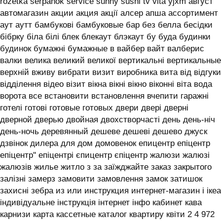
rozetka serpanok service sunny sushi tv vita yjxm август
автомагазин акции акция акції алсер апша ассортимент
аут аутт бамбукові бамбуковые бар без белла бесідки
бібрку біла білі блек блекаут блэкаут бу буда будинки
будинок бумажні бумажные в вайбер вайт валберис
валки велика великий великої вертикальні вертикальные
верхній вживу вибрати визит виробника вита від відгуки
відділення відео візит вікна вікні вікно віконні віта вода
ворота все встановити встановлення вчепити гаражні
готелі готові готовые готовых двери двері дверні
дверной дверью двойная двохстворчасті день день-ніч
день-ночь деревянный дешеве дешеві дешево джуск
дзвінок дилера для дом домовенок епицентр епіцентр
епіцентр'' епіцентрі єпицентр єпіцентр жалюзи жалюзі
жалюзів жилье житло з за заїжджайте заказ закрытого
залізні замерз замовити замовлення замок затишок
захисні зебра из или инструкция интернет-магазин і ікеа
індивідуальне інструкція інтернет інфо кабинет кава
карнизи карта кассетные каталог квартиру квіти 2 4 972