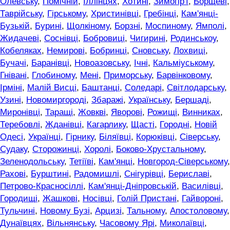
Олевську
,
Помічній
,
Іллінцях
,
Хотині
,
Зимогір'ї
,
Борщеві
,
Таврійську
,
Гірському
,
Христинівці
,
Гребінці
,
Кам'янці-
Бузькій
,
Бурині
,
Щолкіному
,
Борзні
,
Моспиному
,
Ямполі
,
Жидачеві
,
Соснівці
,
Бобровиці
,
Чигирині
,
Родинськоу
,
Кобеляках
,
Немирові
,
Бобринці
,
Сновську
,
Лохвиці
,
Бучачі
,
Баранівці
,
Новоазовську
,
Ічні
,
Кальміуському
,
Гнівані
,
Глобиному
,
Мені
,
Приморську
,
Барвінковому
,
Ірміні
,
Малій Висці
,
Баштанці
,
Соледарі
,
Світлодарську
,
Узині
,
Новомиргороді
,
Збаражі
,
Українську
,
Бершаді
,
Миронівці
,
Таращі
,
Жовкві
,
Яворові
,
Рожищі
,
Винниках
,
Теребовлі
,
Жданівці
,
Кагарлику
,
Щасті
,
Городні
,
Новій
Одесі
,
Українці
,
Гірнику
,
Біляївці
,
Корюківці
,
Сіверську
,
Судаку
,
Сторожинці
,
Хоролі
,
Боково-Хрустальному
,
Зеленодольську
,
Тетіїві
,
Кам'янці
,
Новгород-Сіверському
,
Рахові
,
Бурштині
,
Радомишлі
,
Снігурівці
,
Бериславі
,
Петрово-Красносіллі
,
Кам'янці-Дніпровській
,
Василівці
,
Городищі
,
Жашкові
,
Носівці
,
Голій Пристані
,
Гайвороні
,
Тульчині
,
Новому Бузі
,
Арцизі
,
Тальному
,
Апостоловому
,
Дунаївцях
,
Вільнянську
,
Часовому Ярі
,
Миколаївці
,