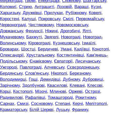
Мирнограді
,
Ізюмі
,
Енергодарі
,
Сніжному
,
Шахтарську
,
Коломиї
,
Стрию
,
Антрациті
,
Лозовій
,
Вараші
,
Кузні
,
Харцизьку
,
Дружківці
,
Прилуках
,
Рубіжному
,
Ковелі
,
Коростені
,
Калуші
,
Покровську
,
Смілі
,
Первомайську
,
Червонограді
,
Чистяковому
,
Новомосковську
,
Довжанську
,
Феодосії
,
Ніжині
,
Дрогобичі
,
Ялті
,
Мукачевому
,
Бахмуті
,
Звягелі
,
Новограді
,
Новоград-
Волинському
,
Кіровограді
,
Кузнецовську
,
Ізмаїлі
,
Броварах
,
Шостці
,
Бердичеві
,
Умані
,
Кадіївці
,
Конотопі
,
Олександрії
,
Хрустальному
,
Костянтинівці
,
Кам'янець-
Подільському
,
Єнакієвому
,
Євпаторії
,
Лисичанську
,
Ужгороді
,
Павлограді
,
Алчевську
,
Сєвєродонецьку
,
Бердянську
,
Слов'янську
,
Нікополі
,
Березному
,
Володимирці
,
Гощі
,
Демидівці
,
Дубному
,
Дубровиці
,
Зарічному
,
Здолбунові
,
Квасилові
,
Клевані
,
Клесові
,
Корці
,
Костополі
,
Мізочі
,
Млинові
,
Оржеві
,
Острозі
,
Радивилові
,
Рафалівці
,
Томашгороді
,
Рокитному
,
Сарнах
,
Смизі
,
Сосновому
,
Степані
,
Керчі
,
Мелітополі
,
Краматорську
,
Білій Церкві
,
Луцьку
,
Франику
,