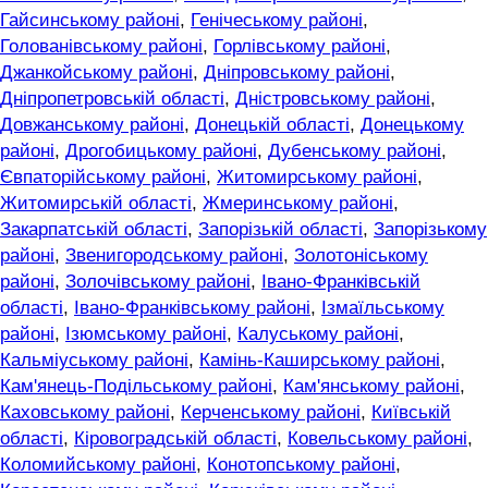
Гайсинському районі
,
Генічеському районі
,
Голованівському районі
,
Горлівському районі
,
Джанкойському районі
,
Дніпровському районі
,
Дніпропетровській області
,
Дністровському районі
,
Довжанському районі
,
Донецькій області
,
Донецькому
районі
,
Дрогобицькому районі
,
Дубенському районі
,
Євпаторійському районі
,
Житомирському районі
,
Житомирській області
,
Жмеринському районі
,
Закарпатській області
,
Запорізькій області
,
Запорізькому
районі
,
Звенигородському районі
,
Золотоніському
районі
,
Золочівському районі
,
Івано-Франківській
області
,
Івано-Франківському районі
,
Ізмаїльському
районі
,
Ізюмському районі
,
Калуському районі
,
Кальміуському районі
,
Камінь-Каширському районі
,
Кам'янець-Подільському районі
,
Кам'янському районі
,
Каховському районі
,
Керченському районі
,
Київській
області
,
Кіровоградській області
,
Ковельському районі
,
Коломийському районі
,
Конотопському районі
,