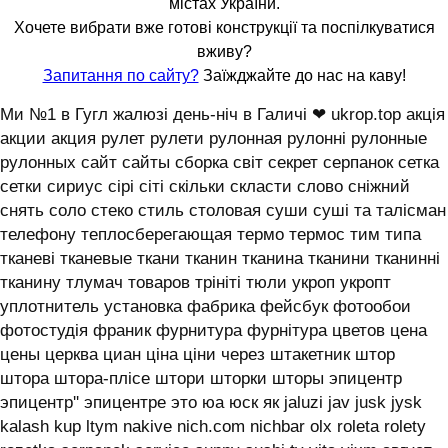
містах України.
Хочете вибрати вже готові конструкції та поспілкуватися
вживу?
Запитання по сайту?
Заїжджайте до нас на каву!
Ми №1 в Гугл жалюзі день-ніч в Галичі ❤ ukrop.top акція
акции акция рулет рулети рулонная рулонні рулонные
рулонных сайт сайты сборка світ секрет серпанок сетка
сетки сириус сірі сіті скільки скласти слово сніжний
снять соло стеко стиль столовая суши суші та талісман
телефону теплосберегающая термо термос тим типа
тканеві тканевые ткани тканин тканина тканини тканинні
тканину тлумач товаров трініті тюли укроп укропт
уплотнитель установка фабрика фейсбук фотообои
фотостудія франик фурнитура фурнітура цветов цена
цены церква циан ціна ціни через штакетник штор
штора штора-плісе штори шторки шторы эпицентр
эпицентр'' эпицентре это юа юск як jaluzi jav jusk jysk
kalash kup ltym nakive nich.com nichbar olx roleta rolety