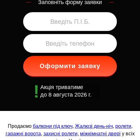
Заповніть форму заявки
Оформити заявку
Акція триватиме
до
8 августа 2026 г.
Продаємо
балкони під ключ
,
Жалюзі день-ніч
,
ролети
,
гаражні ворота
,
захисні ролети
,
міжкімнатні двері
у всіх