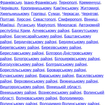
Франківську
,
Івано-Франківську
,
Тернополі
,
Кременчуці
,
Чернівцях
,
Кропивницькому
,
Кам'янському
,
Житомирі
,
Хмельницькому
,
Горлівці
,
Сумах
,
Черкасах
,
Чернігові
,
Полтаві
,
Херсоні
,
Севастополі
,
Сімферополі
,
Вінниці
,
Макіївці
,
Луганську
,
Маріуполі
,
Миколаєві
,
Автономній
республіці Крим
,
Алчевському районі
,
Бахмутському
районі
,
Бахчисарайському районі
,
Баштанському
районі
,
Бердичівському районі
,
Бердянському районі
,
Берегівському районі
,
Березівському районі
,
Бериславському районі
,
Білгород-Дністровському
районі
,
Білогірському районі
,
Білоцерківському районі
,
Богодухівському районі
,
Болградському районі
,
Бориспільському районі
,
Броварському районі
,
Бучанському районі
,
Вараському районі
,
Василівському
районі
,
Верховинському районі
,
Вижницькому районі
,
Вишгородському районі
,
Вінницькій області
,
Вінницькому районі
,
Вознесенському районі
,
Волинській
області
,
Волноваському районі
,
Володимиро-
Волинському районі
,
Володимир-Волинському районі
,