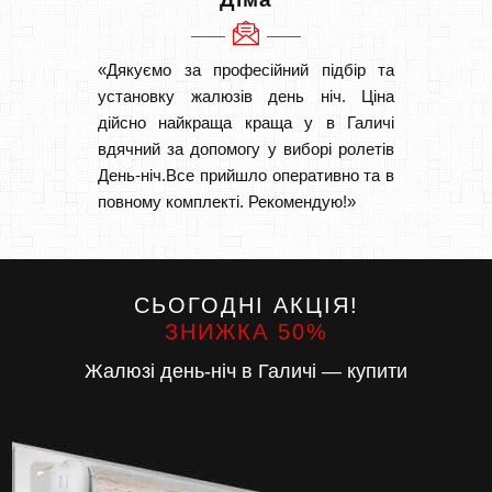
«Дякуємо за професійний підбір та
«Дуже 
установку жалюзів день ніч. Ціна
викон
дійсно найкраща краща у в Галичі
Швидк
вдячний за допомогу у виборі ролетів
Буду р
День-ніч.Все прийшло оперативно та в
повному комплекті. Рекомендую!»
СЬОГОДНІ АКЦІЯ!
ЗНИЖКА 50%
Жалюзі день-ніч в Галичі — купити