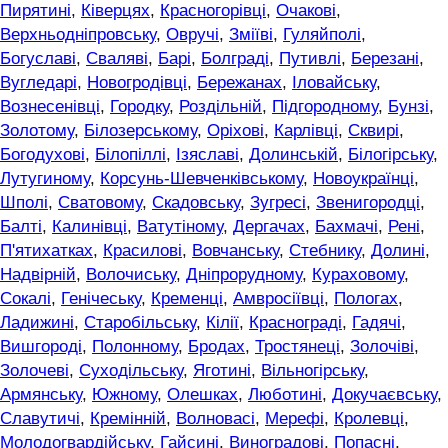
Пирятині
,
Ківерцях
,
Красногорівці
,
Очакові
,
Верхньодніпровську
,
Овручі
,
Зміїві
,
Гуляйполі
,
Богуславі
,
Сваляві
,
Барі
,
Болграді
,
Путивлі
,
Березані
,
Вугледарі
,
Новогродівці
,
Бережанах
,
Іловайську
,
Вознесенівці
,
Городку
,
Роздільній
,
Підгородному
,
Бунзі
,
Золотому
,
Білозерському
,
Оріхові
,
Карлівці
,
Сквирі
,
Богодухові
,
Білопіллі
,
Ізяславі
,
Долинській
,
Білогірську
,
Лутугиному
,
Корсунь-Шевченківському
,
Новоукраїнці
,
Шполі
,
Сватовому
,
Скадовську
,
Зугресі
,
Звенигородці
,
Балті
,
Калинівці
,
Ватутіному
,
Дергачах
,
Бахмачі
,
Рені
,
П'ятихатках
,
Красилові
,
Вовчанську
,
Стебнику
,
Долині
,
Надвірній
,
Волочиську
,
Дніпрорудному
,
Кураховому
,
Сокалі
,
Генічеську
,
Кременці
,
Амвросіївці
,
Пологах
,
Ладижині
,
Старобільську
,
Кілії
,
Краснограді
,
Гадячі
,
Вишгороді
,
Полонному
,
Бродах
,
Тростянеці
,
Золочіві
,
Золочеві
,
Суходільську
,
Яготині
,
Вільногірську
,
Армянську
,
Южному
,
Олешках
,
Люботині
,
Докучаєвську
,
Славутичі
,
Кремінній
,
Волновасі
,
Мерефі
,
Кролевці
,
Молодогвардійську
,
Гайсині
,
Виноградові
,
Попасні
,