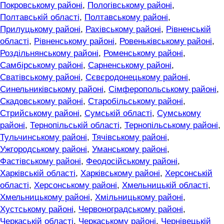
Покровському районі
,
Пологівському районі
,
Полтавській області
,
Полтавському районі
,
Прилуцькому районі
,
Рахівському районі
,
Рівненській
області
,
Рівненському районі
,
Ровеньківському районі
,
Роздільнянському районі
,
Роменському районі
,
Самбірському районі
,
Сарненському районі
,
Сватівському районі
,
Сєвєродонецькому районі
,
Синельниківському районі
,
Сімферопольському районі
,
Скадовському районі
,
Старобільському районі
,
Стрийському районі
,
Сумській області
,
Сумському
районі
,
Тернопільській області
,
Тернопільському районі
,
Тульчинському районі
,
Тячівському районі
,
Ужгородському районі
,
Уманському районі
,
Фастівському районі
,
Феодосійському районі
,
Харківській області
,
Харківському районі
,
Херсонській
області
,
Херсонському районі
,
Хмельницькій області
,
Хмельницькому районі
,
Хмільницькому районі
,
Хустському районі
,
Червоноградському районі
,
Черкаській області
,
Черкаському районі
,
Чернівецькій