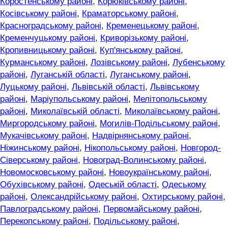
Коростенському районі
,
Корюківському районі
,
Косівському районі
,
Краматорському районі
,
Красноградському районі
,
Кременецькому районі
,
Кременчуцькому районі
,
Криворізькому районі
,
Кропивницькому районі
,
Куп'янському районі
,
Курманському районі
,
Лозівському районі
,
Лубенському
районі
,
Луганській області
,
Луганському районі
,
Луцькому районі
,
Львівській області
,
Львівському
районі
,
Маріупольському районі
,
Мелітопольському
районі
,
Миколаївській області
,
Миколаївському районі
,
Миргородському районі
,
Могилів-Подільському районі
,
Мукачівському районі
,
Надвірнянському районі
,
Ніжинському районі
,
Нікопольському районі
,
Новгород-
Сіверському районі
,
Новоград-Волинському районі
,
Новомосковському районі
,
Новоукраїнському районі
,
Обухівському районі
,
Одеській області
,
Одеському
районі
,
Олександрійському районі
,
Охтирському районі
,
Павлоградському районі
,
Первомайському районі
,
Перекопському районі
,
Подільському районі
,