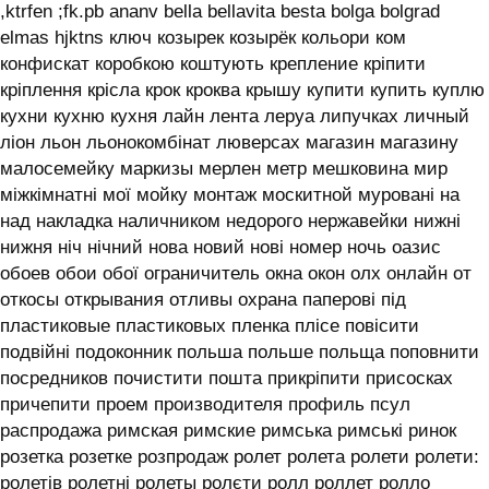
,ktrfen ;fk.pb ananv bella bellavita besta bolga bolgrad
elmas hjktns ключ козырек козырёк кольори ком
конфискат коробкою коштують крепление кріпити
кріплення крісла крок кроква крышу купити купить куплю
кухни кухню кухня лайн лента леруа липучках личный
ліон льон льонокомбінат люверсах магазин магазину
малосемейку маркизы мерлен метр мешковина мир
міжкімнатні мої мойку монтаж москитной муровані на
над накладка наличником недорого нержавейки нижні
нижня ніч нічний нова новий нові номер ночь оазис
обоев обои обої ограничитель окна окон олх онлайн от
откосы открывания отливы охрана паперові під
пластиковые пластиковых пленка плісе повісити
подвійні подоконник польша польше польща поповнити
посредников почистити пошта прикріпити присосках
причепити проем производителя профиль псул
распродажа римская римские римська римські ринок
розетка розетке розпродаж ролет ролета ролети ролети:
ролетів ролетні ролеты ролєти ролл роллет ролло