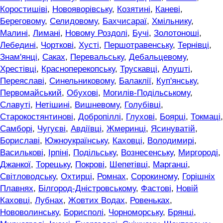
Коростишіві
,
Новояворівську
,
Козятині
,
Каневі
,
Береговому
,
Селидовому
,
Бахчисараї
,
Хмільнику
,
Малині
,
Лимані
,
Новому Роздолі
,
Бучі
,
Золотоноші
,
Лебедині
,
Чорткові
,
Хусті
,
Першотравенську
,
Тернівці
,
Знам'янці
,
Саках
,
Перевальську
,
Дебальцевому
,
Хрестівці
,
Красноперекопську
,
Трускавці
,
Алушті
,
Переяславі
,
Синельниковому
,
Балаклії
,
Куп'янську
,
Первомайський
,
Обухові
,
Могилів-Подільському
,
Славуті
,
Нетішині
,
Вишневому
,
Голубівці
,
Старокостянтинові
,
Добропіллі
,
Глухові
,
Боярці
,
Токмаці
,
Самборі
,
Чугуєві
,
Авдіївці
,
Жмеринці
,
Ясинуватій
,
Бориславі
,
Южноукраїнську
,
Каховці
,
Володимирі
,
Василькові
,
Ірпіні
,
Подільську
,
Вознесенську
,
Миргороді
,
Джанкої
,
Торецьку
,
Покрові
,
Шепетівці
,
Марганці
,
Світловодську
,
Охтирці
,
Ромнах
,
Сорокиному
,
Горішніх
Плавнях
,
Білгород-Дністровському
,
Фастові
,
Новій
Каховці
,
Лубнах
,
Жовтих Водах
,
Ровеньках
,
Нововолинську
,
Борисполі
,
Чорноморську
,
Брянці
,