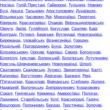
Носівці
,
Голій Пристані
,
Гайвороні
,
Тульчині
,
Новому
Бузі
,
Арцизі
,
Тальному
,
Апостоловому
,
Дунаївцях
,
Вільнянську
,
Часовому Ярі
,
Миколаївці
,
Пирятині
,
Ківерцях
,
Красногорівці
,
Очакові
,
Верхньодніпровську
,
Овручі
,
Зміїві
,
Гуляйполі
,
Богуславі
,
Сваляві
,
Барі
,
Болграді
,
Путивлі
,
Березані
,
Вугледарі
,
Новогродівці
,
Бережанах
,
Іловайську
,
Вознесенівці
,
Городку
,
Роздільній
,
Підгородному
,
Бунзі
,
Золотому
,
Білозерському
,
Оріхові
,
Карлівці
,
Сквирі
,
Богодухові
,
Білопіллі
,
Ізяславі
,
Долинській
,
Білогірську
,
Лутугиному
,
Корсунь-Шевченківському
,
Новоукраїнці
,
Шполі
,
Сватовому
,
Скадовську
,
Зугресі
,
Звенигородці
,
Балті
,
Калинівці
,
Ватутіному
,
Дергачах
,
Бахмачі
,
Рені
,
П'ятихатках
,
Красилові
,
Вовчанську
,
Стебнику
,
Долині
,
Надвірній
,
Волочиську
,
Дніпрорудному
,
Кураховому
,
Сокалі
,
Генічеську
,
Кременці
,
Амвросіївці
,
Пологах
,
Ладижині
,
Старобільську
,
Кілії
,
Краснограді
,
Гадячі
,
Вишгороді
,
Полонному
,
Бродах
,
Тростянеці
,
Золочіві
,