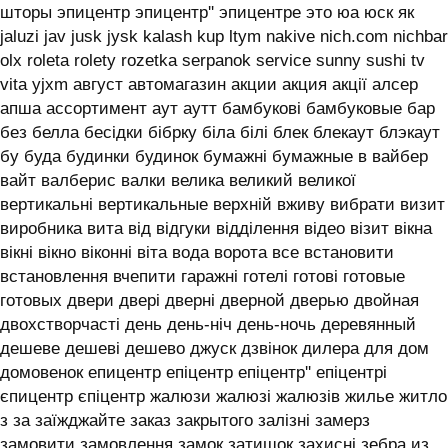
шторы эпицентр эпицентр'' эпицентре это юа юск як
jaluzi jav jusk jysk kalash kup ltym nakive nich.com nichbar
olx roleta rolety rozetka serpanok service sunny sushi tv
vita yjxm август автомагазин акции акция акції алсер
апша ассортимент аут аутт бамбукові бамбуковые бар
без белла бесідки бібрку біла білі блек блекаут блэкаут
бу буда будинки будинок бумажні бумажные в вайбер
вайт валберис валки велика великий великої
вертикальні вертикальные верхній вживу вибрати визит
виробника вита від відгуки відділення відео візит вікна
вікні вікно віконні віта вода ворота все встановити
встановлення вчепити гаражні готелі готові готовые
готовых двери двері дверні дверной дверью двойная
двохстворчасті день день-ніч день-ночь деревянный
дешеве дешеві дешево джуск дзвінок дилера для дом
домовенок епицентр епіцентр епіцентр'' епіцентрі
єпицентр єпіцентр жалюзи жалюзі жалюзів жилье житло
з за заїжджайте заказ закрытого залізні замерз
замовити замовлення замок затишок захисні зебра из