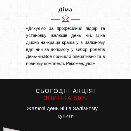
Діма
«Дякуємо за професійний підбір та
«Дуже 
установку жалюзів день ніч. Ціна
викон
дійсно найкраща краща у в Залізному
Швидк
вдячний за допомогу у виборі ролетів
Буду р
День-ніч.Все прийшло оперативно та в
повному комплекті. Рекомендую!»
СЬОГОДНІ АКЦІЯ!
ЗНИЖКА 50%
Жалюзі день-ніч в Залізному —
купити