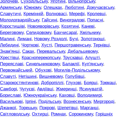
Золочеві
,
Суходільську
,
Яготині
,
Вільногірську
,
Армянську
,
Южному
,
Олешках
,
Люботині
,
Докучаєвську
,
Славутичі
,
Кремінній
,
Волновасі
,
Мерефі
,
Кролевці
,
Молодогвардійську
,
Гайсині
,
Виноградові
,
Попасні
,
Коростишіві
,
Новояворівську
,
Козятині
,
Каневі
,
Береговому
,
Селидовому
,
Бахчисараї
,
Хмільнику
,
Малині
,
Лимані
,
Новому Роздолі
,
Бучі
,
Золотоноші
,
Лебедині
,
Чорткові
,
Хусті
,
Першотравенську
,
Тернівці
,
Знам'янці
,
Саках
,
Перевальську
,
Дебальцевому
,
Хрестівці
,
Красноперекопську
,
Трускавці
,
Алушті
,
Переяславі
,
Синельниковому
,
Балаклії
,
Куп'янську
,
Первомайський
,
Обухові
,
Могилів-Подільському
,
Славуті
,
Нетішині
,
Вишневому
,
Голубівці
,
Старокостянтинові
,
Добропіллі
,
Глухові
,
Боярці
,
Токмаці
,
Самборі
,
Чугуєві
,
Авдіївці
,
Жмеринці
,
Ясинуватій
,
Бориславі
,
Южноукраїнську
,
Каховці
,
Володимирі
,
Василькові
,
Ірпіні
,
Подільську
,
Вознесенську
,
Миргороді
,
Джанкої
,
Торецьку
,
Покрові
,
Шепетівці
,
Марганці
,
Світловодську
,
Охтирці
,
Ромнах
,
Сорокиному
,
Горішніх