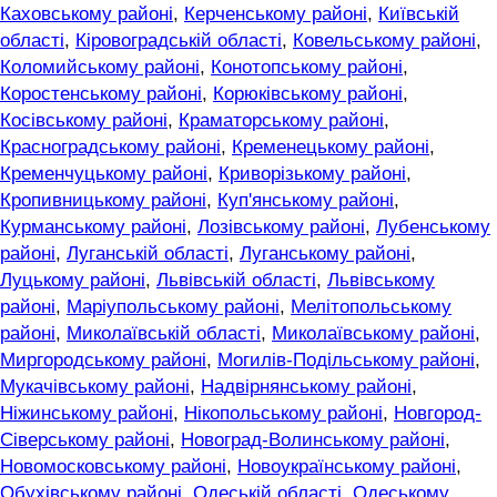
Каховському районі
,
Керченському районі
,
Київській
області
,
Кіровоградській області
,
Ковельському районі
,
Коломийському районі
,
Конотопському районі
,
Коростенському районі
,
Корюківському районі
,
Косівському районі
,
Краматорському районі
,
Красноградському районі
,
Кременецькому районі
,
Кременчуцькому районі
,
Криворізькому районі
,
Кропивницькому районі
,
Куп'янському районі
,
Курманському районі
,
Лозівському районі
,
Лубенському
районі
,
Луганській області
,
Луганському районі
,
Луцькому районі
,
Львівській області
,
Львівському
районі
,
Маріупольському районі
,
Мелітопольському
районі
,
Миколаївській області
,
Миколаївському районі
,
Миргородському районі
,
Могилів-Подільському районі
,
Мукачівському районі
,
Надвірнянському районі
,
Ніжинському районі
,
Нікопольському районі
,
Новгород-
Сіверському районі
,
Новоград-Волинському районі
,
Новомосковському районі
,
Новоукраїнському районі
,
Обухівському районі
,
Одеській області
,
Одеському