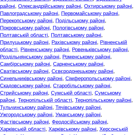
районі
,
Олександрійському районі
,
Охтирському районі
,
Павлоградському районі
,
Первомайському районі
,
Перекопському районі
,
Подільському районі
,
Покровському районі
,
Пологівському районі
,
Полтавській області
,
Полтавському районі
,
Прилуцькому районі
,
Рахівському районі
,
Рівненській
області
,
Рівненському районі
,
Ровеньківському районі
,
Роздільнянському районі
,
Роменському районі
,
Самбірському районі
,
Сарненському районі
,
Сватівському районі
,
Сєвєродонецькому районі
,
Синельниківському районі
,
Сімферопольському районі
,
Скадовському районі
,
Старобільському районі
,
Стрийському районі
,
Сумській області
,
Сумському
районі
,
Тернопільській області
,
Тернопільському районі
,
Тульчинському районі
,
Тячівському районі
,
Ужгородському районі
,
Уманському районі
,
Фастівському районі
,
Феодосійському районі
,
Харківській області
,
Харківському районі
,
Херсонській