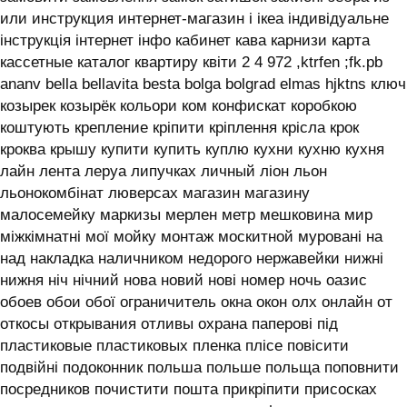
или инструкция интернет-магазин і ікеа індивідуальне
інструкція інтернет інфо кабинет кава карнизи карта
кассетные каталог квартиру квіти 2 4 972 ,ktrfen ;fk.pb
ananv bella bellavita besta bolga bolgrad elmas hjktns ключ
козырек козырёк кольори ком конфискат коробкою
коштують крепление кріпити кріплення крісла крок
кроква крышу купити купить куплю кухни кухню кухня
лайн лента леруа липучках личный ліон льон
льонокомбінат люверсах магазин магазину
малосемейку маркизы мерлен метр мешковина мир
міжкімнатні мої мойку монтаж москитной муровані на
над накладка наличником недорого нержавейки нижні
нижня ніч нічний нова новий нові номер ночь оазис
обоев обои обої ограничитель окна окон олх онлайн от
откосы открывания отливы охрана паперові під
пластиковые пластиковых пленка плісе повісити
подвійні подоконник польша польше польща поповнити
посредников почистити пошта прикріпити присосках