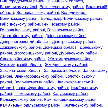
Вишгородському районі
,
Вінницькій області
,
Вінницькому районі
,
Вознесенському районі
,
Волинській
області
,
Волноваському районі
,
Володимиро-
Волинському районі
,
Володимир-Волинському районі
,
Гайсинському районі
,
Генічеському районі
,
Голованівському районі
,
Горлівському районі
,
Джанкойському районі
,
Дніпровському районі
,
Дніпропетровській області
,
Дністровському районі
,
Довжанському районі
,
Донецькій області
,
Донецькому
районі
,
Дрогобицькому районі
,
Дубенському районі
,
Євпаторійському районі
,
Житомирському районі
,
Житомирській області
,
Жмеринському районі
,
Закарпатській області
,
Запорізькій області
,
Запорізькому
районі
,
Звенигородському районі
,
Золотоніському
районі
,
Золочівському районі
,
Івано-Франківській
області
,
Івано-Франківському районі
,
Ізмаїльському
районі
,
Ізюмському районі
,
Калуському районі
,
Кальміуському районі
,
Камінь-Каширському районі
,
Кам'янець-Подільському районі
,
Кам'янському районі
,