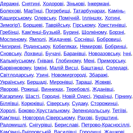
Деражні
,
Снятині
,
Ходорові
,
Зінькові
,
Інкермані
,
Болехові
,
Мар'їнці
,
Погребищі
,
Татарбунарах
,
Камінь-
Каширському
,
Олевську
,
Помічній
,
Іллінцях
,
Хотині
,
Зимогір'ї
,
Борщеві
,
Таврійську
,
Гірському
,
Христинівці
,
Гребінці
,
Кам'янці-Бузькій
,
Бурині
,
Щолкіному
,
Борзні
,
Моспиному
,
Ямполі
,
Жидачеві
,
Соснівці
,
Бобровиці
,
Чигирині
,
Родинськоу
,
Кобеляках
,
Немирові
,
Бобринці
,
Сновську
,
Лохвиці
,
Бучачі
,
Баранівці
,
Новоазовську
,
Ічні
,
Кальміуському
,
Гнівані
,
Глобиному
,
Мені
,
Приморську
,
Барвінковому
,
Ірміні
,
Малій Висці
,
Баштанці
,
Соледарі
,
Світлодарську
,
Узині
,
Новомиргороді
,
Збаражі
,
Українську
,
Бершаді
,
Миронівці
,
Таращі
,
Жовкві
,
Яворові
,
Рожищі
,
Винниках
,
Теребовлі
,
Жданівці
,
Кагарлику
,
Щасті
,
Городні
,
Новій Одесі
,
Українці
,
Гірнику
,
Біляївці
,
Корюківці
,
Сіверську
,
Судаку
,
Сторожинці
,
Хоролі
,
Боково-Хрустальному
,
Зеленодольську
,
Тетіїві
,
Кам'янці
,
Новгород-Сіверському
,
Рахові
,
Бурштині
,
Радомишлі
,
Снігурівці
,
Бериславі
,
Петрово-Красносіллі
,
Кам'янці-Дніпровській
,
Василівці
,
Городищі
,
Жашкові
,