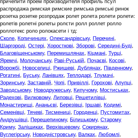
причепити проем производителя профиль псул
распродажа римская римские римська римські ринок
розетка розетке розпродаж ролет ролета ролети ролети:
ролетів ролетні ролеты ролєти ролл роллет ролло
роллотекс роло ролокасети і тд:
Сколе
,
Копичинцях
,
Олександрівську
,
Перечині
,
Шаргороді
,
Остері
,
Хоросткові
,
Зборові
,
Середині-Буді
,
Благовіщенському
,
Перемишлянах
,
Кіцмані
,
Турці
,
Яремчі
,
Молочанську
,
Раві-Руській
,
Почаєві
,
Косові
,
Ворожбі
,
Новоселиці
,
Ржищеві
,
Дублянах
,
Південному
,
Рогатині
,
Буську
,
Ланівцях
,
Теплодарі
,
Тлумачі
,
Зоринську
,
Заставній
,
Чопі
,
Привіллі
,
Горохові
,
Алупці
,
Заводському
,
Новодружеську
,
Кипучому
,
Мостиськах
,
Радехові
,
Вилковому
,
Липовці
,
Решетилівці
,
Монастирищі
,
Ананьєві
,
Березівці
,
Іршаві
,
Кодимі
,
Семенівці
,
Тячеві
,
Тисмениці
,
Городенці
,
Пустомитах
,
Андрушівці
,
Перещепиному
,
Білицькому
,
Старому
Криму
,
Заліщиках
,
Верхівцевому
,
Сокирянах
,
Вуглегірську
,
Новодністровську
,
Валках
,
Любомлі
,