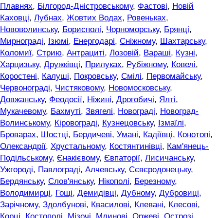
Плавнях
,
Білгород-Дністровському
,
Фастові
,
Новій
Каховці
,
Лубнах
,
Жовтих Водах
,
Ровеньках
,
Нововолинську
,
Борисполі
,
Чорноморську
,
Брянці
,
Мирнограді
,
Ізюмі
,
Енергодарі
,
Сніжному
,
Шахтарську
,
Коломиї
,
Стрию
,
Антрациті
,
Лозовій
,
Вараші
,
Кузні
,
Харцизьку
,
Дружківці
,
Прилуках
,
Рубіжному
,
Ковелі
,
Коростені
,
Калуші
,
Покровську
,
Смілі
,
Первомайську
,
Червонограді
,
Чистяковому
,
Новомосковську
,
Довжанську
,
Феодосії
,
Ніжині
,
Дрогобичі
,
Ялті
,
Мукачевому
,
Бахмуті
,
Звягелі
,
Новограді
,
Новоград-
Волинському
,
Кіровограді
,
Кузнецовську
,
Ізмаїлі
,
Броварах
,
Шостці
,
Бердичеві
,
Умані
,
Кадіївці
,
Конотопі
,
Олександрії
,
Хрустальному
,
Костянтинівці
,
Кам'янець-
Подільському
,
Єнакієвому
,
Євпаторії
,
Лисичанську
,
Ужгороді
,
Павлограді
,
Алчевську
,
Сєвєродонецьку
,
Бердянську
,
Слов'янську
,
Нікополі
,
Березному
,
Володимирці
,
Гощі
,
Демидівці
,
Дубному
,
Дубровиці
,
Зарічному
,
Здолбунові
,
Квасилові
,
Клевані
,
Клесові
,
Корці
,
Костополі
,
Мізочі
,
Млинові
,
Оржеві
,
Острозі
,