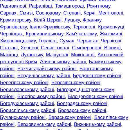
Радивилові
,
Рафалівці
,
Томашгороді
,
Рокитному
,
Сарнах
,
Смизі
,
Сосновому
,
Степані
,
Керчі
,
Мелітополі
,
Краматорську
,
Білій Церкві
,
Луцьку
,
Франику
,
Франківську
,
Івано-Франківську
,
Тернополі
,
Кременчуці
,
Чернівцях
,
Кропивницькому
,
Кам'янському
,
Житомирі
,
Хмельницькому
,
Горлівці
,
Сумах
,
Черкасах
,
Чернігові
,
Полтаві
,
Херсоні
,
Севастополі
,
Сімферополі
,
Вінниці
,
Макіївці
,
Луганську
,
Маріуполі
,
Миколаєві
,
Автономній
республіці Крим
,
Алчевському районі
,
Бахмутському
районі
,
Бахчисарайському районі
,
Баштанському
районі
,
Бердичівському районі
,
Бердянському районі
,
Берегівському районі
,
Березівському районі
,
Бериславському районі
,
Білгород-Дністровському
районі
,
Білогірському районі
,
Білоцерківському районі
,
Богодухівському районі
,
Болградському районі
,
Бориспільському районі
,
Броварському районі
,
Бучанському районі
,
Вараському районі
,
Василівському
районі
,
Верховинському районі
,
Вижницькому районі
,