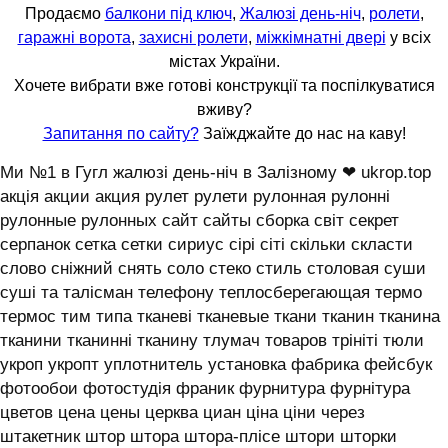
Продаємо
балкони під ключ
,
Жалюзі день-ніч
,
ролети
,
гаражні ворота
,
захисні ролети
,
міжкімнатні двері
у всіх
містах України.
Хочете вибрати вже готові конструкції та поспілкуватися
вживу?
Запитання по сайту?
Заїжджайте до нас на каву!
Ми №1 в Гугл жалюзі день-ніч в Залізному ❤ ukrop.top
акція акции акция рулет рулети рулонная рулонні
рулонные рулонных сайт сайты сборка світ секрет
серпанок сетка сетки сириус сірі сіті скільки скласти
слово сніжний снять соло стеко стиль столовая суши
суші та талісман телефону теплосберегающая термо
термос тим типа тканеві тканевые ткани тканин тканина
тканини тканинні тканину тлумач товаров трініті тюли
укроп укропт уплотнитель установка фабрика фейсбук
фотообои фотостудія франик фурнитура фурнітура
цветов цена цены церква циан ціна ціни через
штакетник штор штора штора-плісе штори шторки