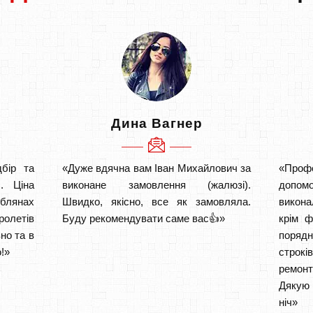
Дина Вагнер
бір та
«Дуже вдячна вам Іван Михайлович за
«Проф
. Ціна
виконане замовлення (жалюзі).
допом
ублянах
Швидко, якісно, все як замовляла.
викона
ролетів
Буду рекомендувати саме вас👍»
крім ф
но та в
порядн
!»
строкі
ремон
Дякую 
ніч» 