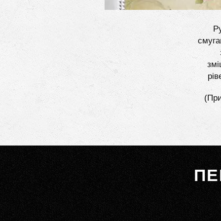
Ру
смуга
змі
рів
(При
ПЕ