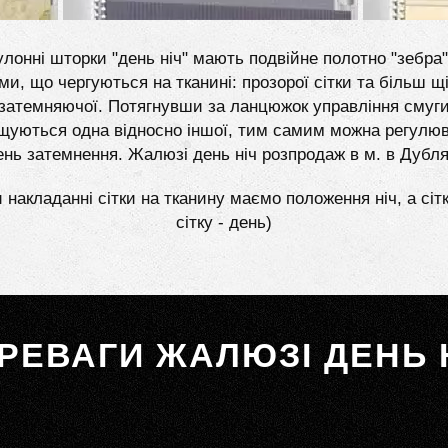
лонні шторки "день ніч" мають подвійне полотно "зебра"
ми, що чергуються на тканині: прозорої сітки та більш щі
затемняючої. Потягнувши за ланцюжок управління смуг
щуються одна відносно іншої, тим самим можна регулю
ень затемнення. Жалюзі день ніч розпродаж в м. в Дубл
 накладанні сітки на тканину маємо положення ніч, а сіт
сітку - день)
РЕВАГИ ЖАЛЮЗІ ДЕНЬ 