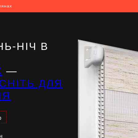
лянах
Ь-НІЧ В
Ж
—
СНІТЬ ДЛЯ
НЯ
%
н