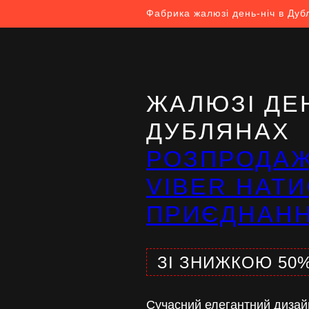
Фабрика жалюзі день-ніч в Дуб
ЖАЛЮЗІ ДЕН
ДУБЛЯНАХ
РОЗПРОДА
VIBER НАТИ
ПРИЄДНАН
ЗІ ЗНИЖКОЮ 50
Сучасний елегантний дизай