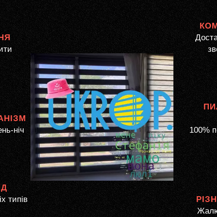
КО
НЯ
Доста
ити
зв
ПИ
АНІЗМ
ень-ніч
100% п
ЯД
іх типів
РІЗ
Жалю