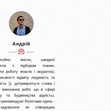
Андрій
есійно, якісно, швидко!
огли з підбором тканин,
ли роботу вчасно і акуратно),
аховості відмічу людяність та
ість )), дотримуються слова і
в виконання робіт, що в сфері
ту та будівництва рідкість).
і рекомендую! Ролетами «день -
задоволені як співпрацею