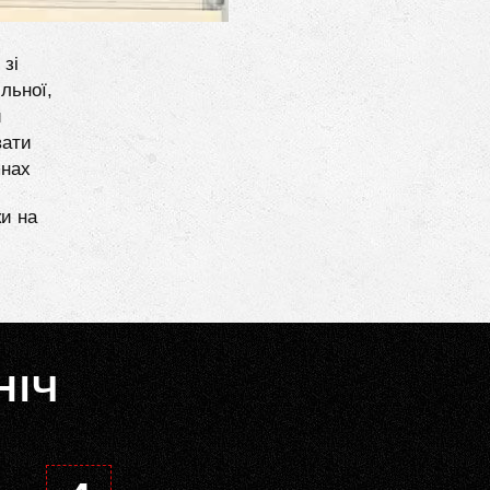
 зі
льної,
и
вати
янах
ки на
НІЧ