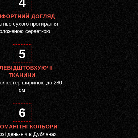
4
МФОРТНИЙ ДОГЛЯД
тньо сухого протирання
оложеною серветкою
5
ЛЕВІДШТОВХУЮЧІ
ТКАНИНИ
оліестер шириною до 280
см
6
НОМАНІТНІ КОЛЬОРИ
зі день-ніч в Дублянах