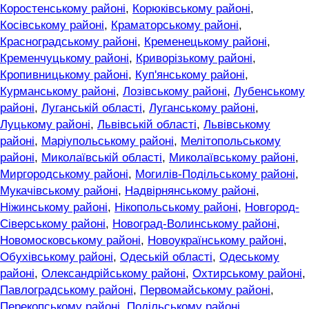
Коростенському районі
,
Корюківському районі
,
Косівському районі
,
Краматорському районі
,
Красноградському районі
,
Кременецькому районі
,
Кременчуцькому районі
,
Криворізькому районі
,
Кропивницькому районі
,
Куп'янському районі
,
Курманському районі
,
Лозівському районі
,
Лубенському
районі
,
Луганській області
,
Луганському районі
,
Луцькому районі
,
Львівській області
,
Львівському
районі
,
Маріупольському районі
,
Мелітопольському
районі
,
Миколаївській області
,
Миколаївському районі
,
Миргородському районі
,
Могилів-Подільському районі
,
Мукачівському районі
,
Надвірнянському районі
,
Ніжинському районі
,
Нікопольському районі
,
Новгород-
Сіверському районі
,
Новоград-Волинському районі
,
Новомосковському районі
,
Новоукраїнському районі
,
Обухівському районі
,
Одеській області
,
Одеському
районі
,
Олександрійському районі
,
Охтирському районі
,
Павлоградському районі
,
Первомайському районі
,
Перекопському районі
,
Подільському районі
,