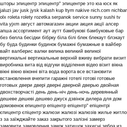
шторы эпицентр эпицентр'' эпицентре это юа юск як
jaluzi jav jusk jysk kalash kup ltym nakive nich.com nichbar
olx roleta rolety rozetka serpanok service sunny sushi tv
vita yjxm август автомагазин акции акция акції алсер
апша ассортимент аут аутт бамбукові бамбуковые бар
без белла бесідки бібрку біла білі блек блекаут блэкаут
бу буда будинки будинок бумажні бумажные в вайбер
вайт валберис валки велика великий великої
вертикальні вертикальные верхній вживу вибрати визит
виробника вита від відгуки відділення відео візит вікна
вікні вікно віконні віта вода ворота все встановити
встановлення вчепити гаражні готелі готові готовые
готовых двери двері дверні дверной дверью двойная
двохстворчасті день день-ніч день-ночь деревянный
дешеве дешеві дешево джуск дзвінок дилера для дом
домовенок епицентр епіцентр епіцентр'' епіцентрі
єпицентр єпіцентр жалюзи жалюзі жалюзів жилье житло
з за заїжджайте заказ закрытого залізні замерз
замовити замовлення замок затишок захисні зебра из