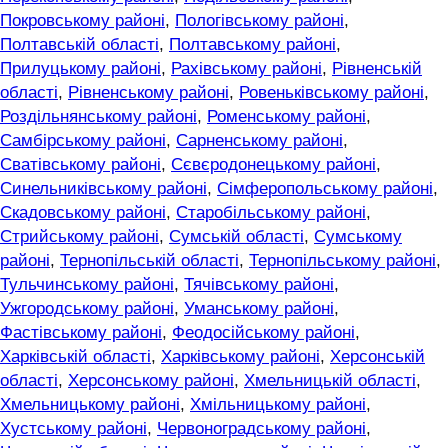
Покровському районі
,
Пологівському районі
,
Полтавській області
,
Полтавському районі
,
Прилуцькому районі
,
Рахівському районі
,
Рівненській
області
,
Рівненському районі
,
Ровеньківському районі
,
Роздільнянському районі
,
Роменському районі
,
Самбірському районі
,
Сарненському районі
,
Сватівському районі
,
Сєвєродонецькому районі
,
Синельниківському районі
,
Сімферопольському районі
,
Скадовському районі
,
Старобільському районі
,
Стрийському районі
,
Сумській області
,
Сумському
районі
,
Тернопільській області
,
Тернопільському районі
,
Тульчинському районі
,
Тячівському районі
,
Ужгородському районі
,
Уманському районі
,
Фастівському районі
,
Феодосійському районі
,
Харківській області
,
Харківському районі
,
Херсонській
області
,
Херсонському районі
,
Хмельницькій області
,
Хмельницькому районі
,
Хмільницькому районі
,
Хустському районі
,
Червоноградському районі
,