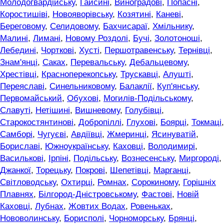
Молодогвардійську
,
Гайсині
,
Виноградові
,
Попасні
,
Коростишіві
,
Новояворівську
,
Козятині
,
Каневі
,
Береговому
,
Селидовому
,
Бахчисараї
,
Хмільнику
,
Малині
,
Лимані
,
Новому Роздолі
,
Бучі
,
Золотоноші
,
Лебедині
,
Чорткові
,
Хусті
,
Першотравенську
,
Тернівці
,
Знам'янці
,
Саках
,
Перевальську
,
Дебальцевому
,
Хрестівці
,
Красноперекопську
,
Трускавці
,
Алушті
,
Переяславі
,
Синельниковому
,
Балаклії
,
Куп'янську
,
Первомайський
,
Обухові
,
Могилів-Подільському
,
Славуті
,
Нетішині
,
Вишневому
,
Голубівці
,
Старокостянтинові
,
Добропіллі
,
Глухові
,
Боярці
,
Токмаці
,
Самборі
,
Чугуєві
,
Авдіївці
,
Жмеринці
,
Ясинуватій
,
Бориславі
,
Южноукраїнську
,
Каховці
,
Володимирі
,
Василькові
,
Ірпіні
,
Подільську
,
Вознесенську
,
Миргороді
,
Джанкої
,
Торецьку
,
Покрові
,
Шепетівці
,
Марганці
,
Світловодську
,
Охтирці
,
Ромнах
,
Сорокиному
,
Горішніх
Плавнях
,
Білгород-Дністровському
,
Фастові
,
Новій
Каховці
,
Лубнах
,
Жовтих Водах
,
Ровеньках
,
Нововолинську
,
Борисполі
,
Чорноморську
,
Брянці
,