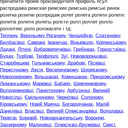
причепити проем производителя профиль псул
распродажа римская римские римська римські ринок
розетка розетке розпродаж ролет ролета ролети ролети:
ролетів ролетні ролеты ролєти ролл роллет ролло
роллотекс роло ролокасети і тд:
Теплику
,
Верхньому Рогачику
,
Чинадійєві
,
Слатиному
,
Билбасівці
,
Саврані
,
Іваничах
,
Віньківцях
,
Кріпенському
,
Ладані
,
Літині
,
Добровеличківці
,
Гребінках
,
Горностаївці
,
Будах
,
Турбові
,
Теофіполі
,
Зуї
,
Нововоронцовці
,
Старобешеві
,
Гольмівському
,
Драбові
,
Пісківці
,
Пересічному
,
Десні
,
Веселиновому
,
Ширяєвому
,
Новоозерному
,
Вільшанах
,
Комишанах
,
Приазовському
,
Лиманському
,
Марківці
,
Бабаях
,
Шевченковому
,
Володимирівці
,
Панютиному
,
Арбузинці
,
Великій
Новосілці
,
Ємільчиному
,
Чернігівці
,
Солоному
,
Кіровському
,
Новій Маячці
,
Богородчанах
,
Малій
Данилівці
,
Власівці
,
Великій Олександрівці
,
Володарці
,
Тересві
,
Боровій
,
Новоархангельську
,
Вороніжі
,
Заозерному
,
Малинівці
,
Олексієво-Дружківці
,
Свесі
,