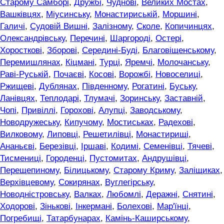
Старому Самборі
,
Дружбі
,
Чуднові
,
Великих Мостах
,
Вашківцях
,
Міусинську
,
Монастириській
,
Моршині
,
Галичі
,
Судовій Вишні
,
Залізному
,
Сколе
,
Копичинцях
,
Олександрівську
,
Перечині
,
Шаргороді
,
Остері
,
Хоросткові
,
Зборові
,
Середині-Буді
,
Благовіщенському
,
Перемишлянах
,
Кіцмані
,
Турці
,
Яремчі
,
Молочанську
,
Раві-Руській
,
Почаєві
,
Косові
,
Ворожбі
,
Новоселиці
,
Ржищеві
,
Дублянах
,
Південному
,
Рогатині
,
Буську
,
Ланівцях
,
Теплодарі
,
Тлумачі
,
Зоринську
,
Заставній
,
Чопі
,
Привіллі
,
Горохові
,
Алупці
,
Заводському
,
Новодружеську
,
Кипучому
,
Мостиськах
,
Радехові
,
Вилковому
,
Липовці
,
Решетилівці
,
Монастирищі
,
Ананьєві
,
Березівці
,
Іршаві
,
Кодимі
,
Семенівці
,
Тячеві
,
Тисмениці
,
Городенці
,
Пустомитах
,
Андрушівці
,
Перещепиному
,
Білицькому
,
Старому Криму
,
Заліщиках
,
Верхівцевому
,
Сокирянах
,
Вуглегірську
,
Новодністровську
,
Валках
,
Любомлі
,
Деражні
,
Снятині
,
Ходорові
,
Зінькові
,
Інкермані
,
Болехові
,
Мар'їнці
,
Погребищі
,
Татарбунарах
,
Камінь-Каширському
,