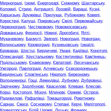
Мирнограді
,
Ізюмі
,
Енергодарі
,
Сніжному
,
Шахтарську
,
Коломиї
,
Стрию
,
Антрациті
,
Лозовій
,
Вараші
,
Кузні
,
Харцизьку
,
Дружківці
,
Прилуках
,
Рубіжному
,
Ковелі
,
Коростені
,
Калуші
,
Покровську
,
Смілі
,
Первомайську
,
Червонограді
,
Чистяковому
,
Новомосковську
,
Довжанську
,
Феодосії
,
Ніжині
,
Дрогобичі
,
Ялті
,
Мукачевому
,
Бахмуті
,
Звягелі
,
Новограді
,
Новоград-
Волинському
,
Кіровограді
,
Кузнецовську
,
Ізмаїлі
,
Броварах
,
Шостці
,
Бердичеві
,
Умані
,
Кадіївці
,
Конотопі
,
Олександрії
,
Хрустальному
,
Костянтинівці
,
Кам'янець-
Подільському
,
Єнакієвому
,
Євпаторії
,
Лисичанську
,
Ужгороді
,
Павлограді
,
Алчевську
,
Сєвєродонецьку
,
Бердянську
,
Слов'янську
,
Нікополі
,
Березному
,
Володимирці
,
Гощі
,
Демидівці
,
Дубному
,
Дубровиці
,
Зарічному
,
Здолбунові
,
Квасилові
,
Клевані
,
Клесові
,
Корці
,
Костополі
,
Мізочі
,
Млинові
,
Оржеві
,
Острозі
,
Радивилові
,
Рафалівці
,
Томашгороді
,
Рокитному
,
Сарнах
,
Смизі
,
Сосновому
,
Степані
,
Керчі
,
Мелітополі
,
Краматорську
,
Білій Церкві
,
Луцьку
,
Франику
,