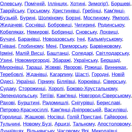
Олевську
,
Помічній
,
Іллінцях
,
Хотині
,
Зимогір'ї
,
Борщеві
,
Таврійську
,
Гірському
,
Христинівці
,
Гребінці
,
Кам'янці-
Бузькій
,
Бурині
,
Щолкіному
,
Борзні
,
Моспиному
,
Ямполі
,
Жидачеві
,
Соснівці
,
Бобровиці
,
Чигирині
,
Родинськоу
,
Кобеляках
,
Немирові
,
Бобринці
,
Сновську
,
Лохвиці
,
Бучачі
,
Баранівці
,
Новоазовську
,
Ічні
,
Кальміуському
,
Гнівані
,
Глобиному
,
Мені
,
Приморську
,
Барвінковому
,
Ірміні
,
Малій Висці
,
Баштанці
,
Соледарі
,
Світлодарську
,
Узині
,
Новомиргороді
,
Збаражі
,
Українську
,
Бершаді
,
Миронівці
,
Таращі
,
Жовкві
,
Яворові
,
Рожищі
,
Винниках
,
Теребовлі
,
Жданівці
,
Кагарлику
,
Щасті
,
Городні
,
Новій
Одесі
,
Українці
,
Гірнику
,
Біляївці
,
Корюківці
,
Сіверську
,
Судаку
,
Сторожинці
,
Хоролі
,
Боково-Хрустальному
,
Зеленодольську
,
Тетіїві
,
Кам'янці
,
Новгород-Сіверському
,
Рахові
,
Бурштині
,
Радомишлі
,
Снігурівці
,
Бериславі
,
Петрово-Красносіллі
,
Кам'янці-Дніпровській
,
Василівці
,
Городищі
,
Жашкові
,
Носівці
,
Голій Пристані
,
Гайвороні
,
Тульчині
,
Новому Бузі
,
Арцизі
,
Тальному
,
Апостоловому
,
Дунаївцях
,
Вільнянську
,
Часовому Ярі
,
Миколаївці
,