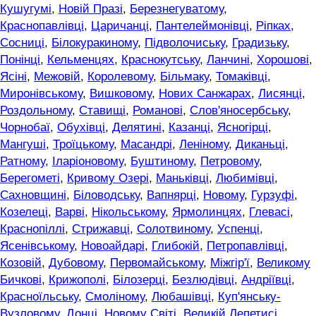
Кушугумі
,
Новій Празі
,
Березнегуватому
,
Краснопавлівці
,
Царичанці
,
Пантелеймонівці
,
Ріпках
,
Сосниці
,
Білокуракиному
,
Підволочиську
,
Градизьку
,
Понінці
,
Кельменцях
,
Краснокутську
,
Ланчині
,
Хорошові
,
Ясіні
,
Межовій
,
Королевому
,
Більмаку
,
Томаківці
,
Миронівському
,
Вишковому
,
Нових Санжарах
,
Лисянці
,
Роздольному
,
Ставищі
,
Романові
,
Слов'яносербську
,
Чорнобаї
,
Обухівці
,
Делятині
,
Казанці
,
Ясногірці
,
Мангуші
,
Троїцькому
,
Масандрі
,
Леніному
,
Диканьці
,
Ратному
,
Іларіоновому
,
Буштиному
,
Петровому
,
Берегометі
,
Кривому Озері
,
Маньківці
,
Любимівці
,
Сахновщині
,
Біловодську
,
Вапнярці
,
Новому
,
Гурзуфі
,
Козелеці
,
Варві
,
Нікольському
,
Ярмолинцях
,
Глевасі
,
Краснопіллі
,
Стрижавці
,
Солотвиному
,
Успенці
,
Ясенівському
,
Новоайдарі
,
Глибокій
,
Петропавлівці
,
Козовій
,
Дубовому
,
Первомайському
,
Міжгір'ї
,
Великому
Бичкові
,
Крижополі
,
Білозерці
,
Безлюдівці
,
Андріївці
,
Красноїльську
,
Смоліному
,
Любашівці
,
Куп'янську-
Вузловому
,
Донці
,
Новому Світі
,
Великій Лепетисі
,