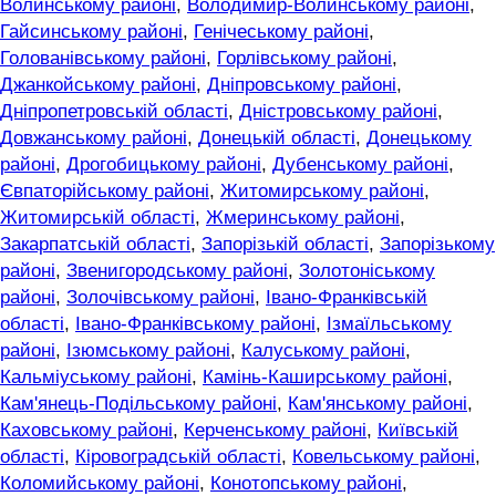
Волинському районі
,
Володимир-Волинському районі
,
Гайсинському районі
,
Генічеському районі
,
Голованівському районі
,
Горлівському районі
,
Джанкойському районі
,
Дніпровському районі
,
Дніпропетровській області
,
Дністровському районі
,
Довжанському районі
,
Донецькій області
,
Донецькому
районі
,
Дрогобицькому районі
,
Дубенському районі
,
Євпаторійському районі
,
Житомирському районі
,
Житомирській області
,
Жмеринському районі
,
Закарпатській області
,
Запорізькій області
,
Запорізькому
районі
,
Звенигородському районі
,
Золотоніському
районі
,
Золочівському районі
,
Івано-Франківській
області
,
Івано-Франківському районі
,
Ізмаїльському
районі
,
Ізюмському районі
,
Калуському районі
,
Кальміуському районі
,
Камінь-Каширському районі
,
Кам'янець-Подільському районі
,
Кам'янському районі
,
Каховському районі
,
Керченському районі
,
Київській
області
,
Кіровоградській області
,
Ковельському районі
,
Коломийському районі
,
Конотопському районі
,