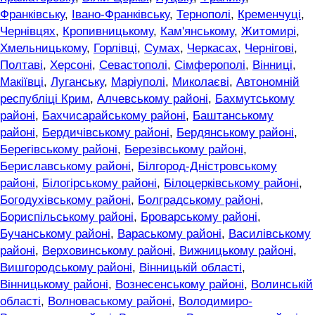
Франківську
,
Івано-Франківську
,
Тернополі
,
Кременчуці
,
Чернівцях
,
Кропивницькому
,
Кам'янському
,
Житомирі
,
Хмельницькому
,
Горлівці
,
Сумах
,
Черкасах
,
Чернігові
,
Полтаві
,
Херсоні
,
Севастополі
,
Сімферополі
,
Вінниці
,
Макіївці
,
Луганську
,
Маріуполі
,
Миколаєві
,
Автономній
республіці Крим
,
Алчевському районі
,
Бахмутському
районі
,
Бахчисарайському районі
,
Баштанському
районі
,
Бердичівському районі
,
Бердянському районі
,
Берегівському районі
,
Березівському районі
,
Бериславському районі
,
Білгород-Дністровському
районі
,
Білогірському районі
,
Білоцерківському районі
,
Богодухівському районі
,
Болградському районі
,
Бориспільському районі
,
Броварському районі
,
Бучанському районі
,
Вараському районі
,
Василівському
районі
,
Верховинському районі
,
Вижницькому районі
,
Вишгородському районі
,
Вінницькій області
,
Вінницькому районі
,
Вознесенському районі
,
Волинській
області
,
Волноваському районі
,
Володимиро-