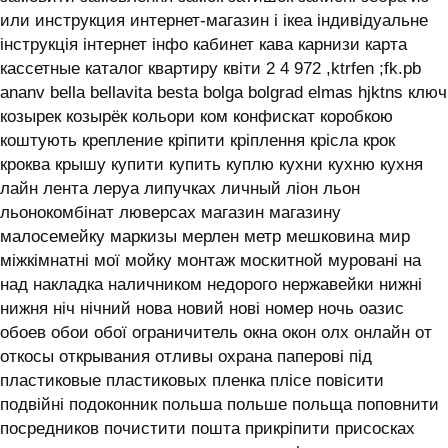
или инструкция интернет-магазин і ікеа індивідуальне
інструкція інтернет інфо кабинет кава карнизи карта
кассетные каталог квартиру квіти 2 4 972 ,ktrfen ;fk.pb
ananv bella bellavita besta bolga bolgrad elmas hjktns ключ
козырек козырёк кольори ком конфискат коробкою
коштують крепление кріпити кріплення крісла крок
кроква крышу купити купить куплю кухни кухню кухня
лайн лента леруа липучках личный ліон льон
льонокомбінат люверсах магазин магазину
малосемейку маркизы мерлен метр мешковина мир
міжкімнатні мої мойку монтаж москитной муровані на
над накладка наличником недорого нержавейки нижні
нижня ніч нічний нова новий нові номер ночь оазис
обоев обои обої ограничитель окна окон олх онлайн от
откосы открывания отливы охрана паперові під
пластиковые пластиковых пленка плісе повісити
подвійні подоконник польша польше польща поповнити
посредников почистити пошта прикріпити присосках