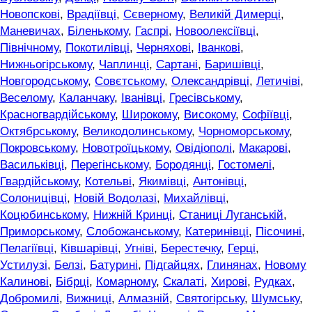
Новопскові
,
Врадіївці
,
Сєверному
,
Великій Димерці
,
Маневичах
,
Біленькому
,
Гаспрі
,
Новоолексіївці
,
Північному
,
Покотилівці
,
Черняхові
,
Іванкові
,
Нижньогірському
,
Чаплинці
,
Сартані
,
Баришівці
,
Новгородському
,
Совєтському
,
Олександрівці
,
Летичіві
,
Веселому
,
Каланчаку
,
Іванівці
,
Гресівському
,
Красногвардійському
,
Широкому
,
Високому
,
Софіївці
,
Октябрському
,
Великодолинському
,
Чорноморському
,
Покровському
,
Новотроїцькому
,
Овідіополі
,
Макарові
,
Васильківці
,
Перегінському
,
Бородянці
,
Гостомелі
,
Гвардійському
,
Котельві
,
Якимівці
,
Антонівці
,
Солоницівці
,
Новій Водолазі
,
Михайлівці
,
Коцюбинському
,
Нижній Кринці
,
Станиці Луганській
,
Приморському
,
Слобожанському
,
Катеринівці
,
Пісочині
,
Пелагіївці
,
Ківшарівці
,
Угніві
,
Берестечку
,
Герці
,
Устилузі
,
Белзі
,
Батурині
,
Підгайцях
,
Глинянах
,
Новому
Калинові
,
Бібрці
,
Комарному
,
Скалаті
,
Хирові
,
Рудках
,
Добромилі
,
Вижниці
,
Алмазній
,
Святогірську
,
Шумську
,