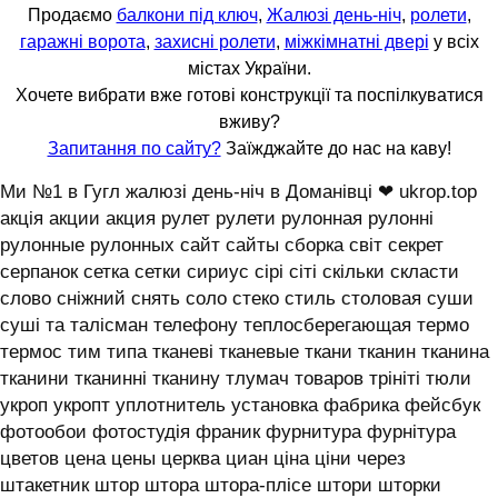
Продаємо
балкони під ключ
,
Жалюзі день-ніч
,
ролети
,
гаражні ворота
,
захисні ролети
,
міжкімнатні двері
у всіх
містах України.
Хочете вибрати вже готові конструкції та поспілкуватися
вживу?
Запитання по сайту?
Заїжджайте до нас на каву!
Ми №1 в Гугл жалюзі день-ніч в Доманівці ❤ ukrop.top
акція акции акция рулет рулети рулонная рулонні
рулонные рулонных сайт сайты сборка світ секрет
серпанок сетка сетки сириус сірі сіті скільки скласти
слово сніжний снять соло стеко стиль столовая суши
суші та талісман телефону теплосберегающая термо
термос тим типа тканеві тканевые ткани тканин тканина
тканини тканинні тканину тлумач товаров трініті тюли
укроп укропт уплотнитель установка фабрика фейсбук
фотообои фотостудія франик фурнитура фурнітура
цветов цена цены церква циан ціна ціни через
штакетник штор штора штора-плісе штори шторки