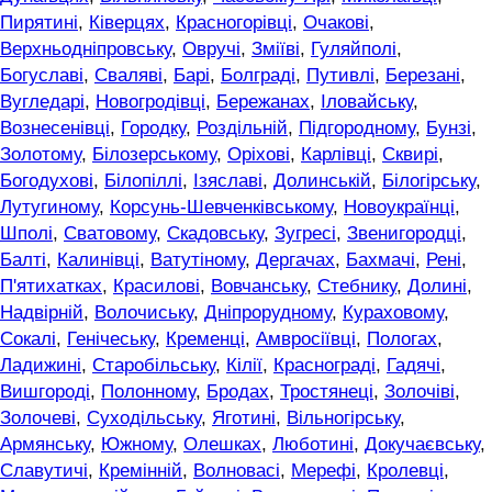
Пирятині
,
Ківерцях
,
Красногорівці
,
Очакові
,
Верхньодніпровську
,
Овручі
,
Зміїві
,
Гуляйполі
,
Богуславі
,
Сваляві
,
Барі
,
Болграді
,
Путивлі
,
Березані
,
Вугледарі
,
Новогродівці
,
Бережанах
,
Іловайську
,
Вознесенівці
,
Городку
,
Роздільній
,
Підгородному
,
Бунзі
,
Золотому
,
Білозерському
,
Оріхові
,
Карлівці
,
Сквирі
,
Богодухові
,
Білопіллі
,
Ізяславі
,
Долинській
,
Білогірську
,
Лутугиному
,
Корсунь-Шевченківському
,
Новоукраїнці
,
Шполі
,
Сватовому
,
Скадовську
,
Зугресі
,
Звенигородці
,
Балті
,
Калинівці
,
Ватутіному
,
Дергачах
,
Бахмачі
,
Рені
,
П'ятихатках
,
Красилові
,
Вовчанську
,
Стебнику
,
Долині
,
Надвірній
,
Волочиську
,
Дніпрорудному
,
Кураховому
,
Сокалі
,
Генічеську
,
Кременці
,
Амвросіївці
,
Пологах
,
Ладижині
,
Старобільську
,
Кілії
,
Краснограді
,
Гадячі
,
Вишгороді
,
Полонному
,
Бродах
,
Тростянеці
,
Золочіві
,
Золочеві
,
Суходільську
,
Яготині
,
Вільногірську
,
Армянську
,
Южному
,
Олешках
,
Люботині
,
Докучаєвську
,
Славутичі
,
Кремінній
,
Волновасі
,
Мерефі
,
Кролевці
,