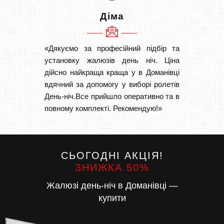
Діма
«Дякуємо за професійний підбір та
«Дуже 
установку жалюзів день ніч. Ціна
викон
дійсно найкраща краща у в Доманівці
Швидк
вдячний за допомогу у виборі ролетів
Буду р
День-ніч.Все прийшло оперативно та в
повному комплекті. Рекомендую!»
СЬОГОДНІ АКЦІЯ!
ЗНИЖКА 50%
Жалюзі день-ніч в Доманівці —
купити