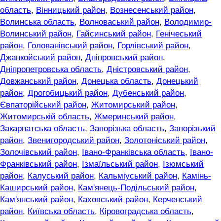
область
,
Вінницький район
,
Вознесенський район
,
Волинська область
,
Волноваський район
,
Володимир-
Волинський район
,
Гайсинський район
,
Генічеський
район
,
Голованівський район
,
Горлівський район
,
Джанкойський район
,
Дніпровський район
,
Дніпропетровська область
,
Дністровський район
,
Довжанський район
,
Донецька область
,
Донецький
район
,
Дрогобицький район
,
Дубенський район
,
Євпаторійський район
,
Житомирський район
,
Житомирській область
,
Жмеринський район
,
Закарпатська область
,
Запорізька область
,
Запорізький
район
,
Звенигородський район
,
Золотоніський район
,
Золочівський район
,
Івано-Франківська область
,
Івано-
Франківський район
,
Ізмаїльський район
,
Ізюмський
район
,
Калуський район
,
Кальміуський район
,
Камінь-
Каширський район
,
Кам'янець-Подільський район
,
Кам'янський район
,
Каховський район
,
Керченський
район
,
Київська область
,
Кіровоградська область
,