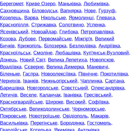
Берегомет
,
Криве Озеро
,
Маньківка
,
Любимівка
,
Сахновщина
,
Біловодськ
,
Вапнярка
,
Нове
,
Гурзуф
,
Козелець
,
Варва
,
Нікольське
,
Ярмолинці
,
Глеваха
,
Краснопілля
,
Стрижавка
,
Солотвино
,
Успенка
,
Ясенівський
,
Новоайдар
,
Глибока
,
Петропавлівка
,
Козова
,
Дубове
,
Первомайське
,
Міжгір'я
,
Великий
Бичків
,
Крижопіль
,
Білозерка
,
Безлюдівка
,
Андріївка
,
Красноїльськ
,
Смоліне
,
Любашівка
,
Куп'янськ-Вузловий
,
Донець
,
Новий Світ
,
Велика Лепетиха
,
Новопсков
,
Врадіївка
,
Сєверне
,
Велика Димерка
,
Маневичі
,
Біленьке
,
Гаспра
,
Новоолексіївка
,
Північне
,
Покотилівка
,
Черняхів
,
Іванків
,
Нижньогірський
,
Чаплинка
,
Сартана
,
Баришівка
,
Новгородське
,
Совєтський
,
Олександрівка
,
Летичів
,
Веселе
,
Каланчак
,
Іванівка
,
Гресівський
,
Красногвардійське
,
Широке
,
Високий
,
Софіївка
,
Октябрське
,
Великодолинське
,
Чорноморське
,
Покровське
,
Новотроїцьке
,
Овідіополь
,
Макарів
,
Васильківка
,
Перегінське
,
Бородянка
,
Гостомель
,
Гвардійське
,
Котельва
,
Якимівка
,
Антонівка
,