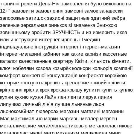
тканинні ролети День-Ніч замовлення було виконано на
12+" замовити замовлення замовні замок занавески
запорожье затишок захисні защитные здатний зебра
зеленые зеркальная зиньков зі знаменка Знижкою
зовнішньому зробити ЗРУЧНІСТЬ и из измерить икеа
или инструкция интернет ирпень і ‎Імеджін
індивідуальне інструкція інтернет інтернет-магазин
інтернет-магазині кабинет как какие карнізи кассетные
каталог качественные квартиру Квіти. кількість кімнати.
ключ кобеляки козова козырёк кольори кольорів компанії
комфорт конкретної консультація конфискат коробкою
которые коштують крепить крепление кривий кріпити
кріплення крісла крок кроква крышу купити купить куплю
кухни кухню кухня ‎Лайн лен лента леруа линия
липучках личный лінія лучше льняные льон
льонокомбінат люверсах магазин магазині магазины
Має максимально марки маркизы меллер мерлен
металлические металлопластиковые металопластикове
металопластикові метр механизм мешковина мини