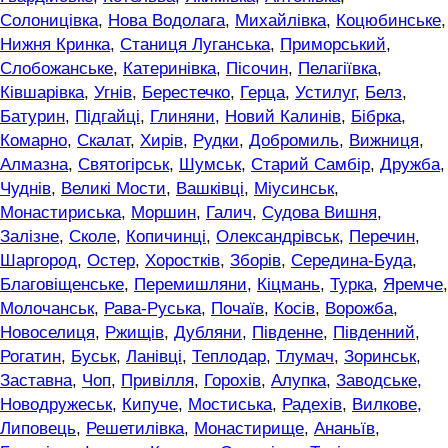
Солоницівка
,
Нова Водолага
,
Михайлівка
,
Коцюбинське
,
Нижня Кринка
,
Станиця Луганська
,
Приморський
,
Слобожанське
,
Катеринівка
,
Пісочин
,
Пелагіївка
,
Ківшарівка
,
Угнів
,
Берестечко
,
Герца
,
Устилуг
,
Белз
,
Батурин
,
Підгайці
,
Глиняни
,
Новий Калинів
,
Бібрка
,
Комарно
,
Скалат
,
Хирів
,
Рудки
,
Добромиль
,
Вижниця
,
Алмазна
,
Святогірськ
,
Шумськ
,
Старий Самбір
,
Дружба
,
Чуднів
,
Великі Мости
,
Вашківці
,
Міусинськ
,
Монастириська
,
Моршин
,
Галич
,
Судова Вишня
,
Залізне
,
Сколе
,
Копичинці
,
Олександрівськ
,
Перечин
,
Шаргород
,
Остер
,
Хоростків
,
Зборів
,
Середина-Буда
,
Благовіщенське
,
Перемишляни
,
Кіцмань
,
Турка
,
Яремче
,
Молочанськ
,
Рава-Руська
,
Почаїв
,
Косів
,
Ворожба
,
Новоселиця
,
Ржищів
,
Дубляни
,
Південне
,
Південний
,
Рогатин
,
Буськ
,
Ланівці
,
Теплодар
,
Тлумач
,
Зоринськ
,
Заставна
,
Чоп
,
Привілля
,
Горохів
,
Алупка
,
Заводське
,
Новодружеськ
,
Кипуче
,
Мостиська
,
Радехів
,
Вилкове
,
Липовець
,
Решетилівка
,
Монастирище
,
Ананьїв
,