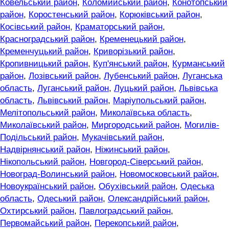
Ковельський район
,
Коломийський район
,
Конотопський
район
,
Коростенський район
,
Корюківський район
,
Косівський район
,
Краматорський район
,
Красноградський район
,
Кременецький район
,
Кременчуцький район
,
Криворізький район
,
Кропивницький район
,
Куп'янський район
,
Курманський
район
,
Лозівський район
,
Лубенський район
,
Луганська
область
,
Луганський район
,
Луцький район
,
Львівська
область
,
Львівський район
,
Маріупольський район
,
Мелітопольський район
,
Миколаївська область
,
Миколаївський район
,
Миргородський район
,
Могилів-
Подільський район
,
Мукачівський район
,
Надвірнянський район
,
Ніжинський район
,
Нікопольський район
,
Новгород-Сіверський район
,
Новоград-Волинський район
,
Новомосковський район
,
Новоукраїнський район
,
Обухівський район
,
Одеська
область
,
Одеський район
,
Олександрійський район
,
Охтирський район
,
Павлоградський район
,
Первомайський район
,
Перекопський район
,