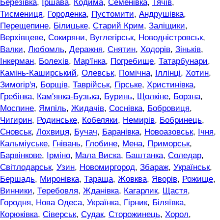
Березівка
,
Іршава
,
Кодима
,
Семенівка
,
Тячів
,
Тисмениця
,
Городенка
,
Пустомити
,
Андрушівка
,
Перещепине
,
Білицьке
,
Старий Крим
,
Заліщики
,
Верхівцеве
,
Сокиряни
,
Вуглегірськ
,
Новодністровськ
,
Валки
,
Любомль
,
Деражня
,
Снятин
,
Ходорів
,
Зіньків
,
Інкерман
,
Болехів
,
Мар'їнка
,
Погребище
,
Татарбунари
,
Камінь-Каширський
,
Олевськ
,
Помічна
,
Іллінці
,
Хотин
,
Зимогір'я
,
Борщів
,
Таврійськ
,
Гірське
,
Христинівка
,
Гребінка
,
Кам'янка-Бузька
,
Буринь
,
Щолкіне
,
Борзна
,
Моспине
,
Ямпіль
,
Жидачів
,
Соснівка
,
Бобровиця
,
Чигирин
,
Родинське
,
Кобеляки
,
Немирів
,
Бобринець
,
Сновськ
,
Лохвиця
,
Бучач
,
Баранівка
,
Новоазовськ
,
Ічня
,
Кальміуське
,
Гнівань
,
Глобине
,
Мена
,
Приморськ
,
Барвінкове
,
Ірміно
,
Мала Виска
,
Баштанка
,
Соледар
,
Світлодарськ
,
Узин
,
Новомиргород
,
Збараж
,
Українськ
,
Бершадь
,
Миронівка
,
Тараща
,
Жовква
,
Яворів
,
Рожище
,
Винники
,
Теребовля
,
Жданівка
,
Кагарлик
,
Щастя
,
Городня
,
Нова Одеса
,
Українка
,
Гірник
,
Біляївка
,
Корюківка
,
Сіверськ
,
Судак
,
Сторожинець
,
Хорол
,