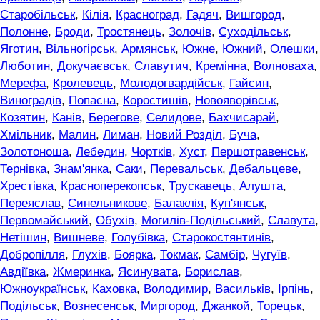
Старобільськ
,
Кілія
,
Красноград
,
Гадяч
,
Вишгород
,
Полонне
,
Броди
,
Тростянець
,
Золочів
,
Суходільськ
,
Яготин
,
Вільногірськ
,
Армянськ
,
Южне
,
Южний
,
Олешки
,
Люботин
,
Докучаєвськ
,
Славутич
,
Кремінна
,
Волноваха
,
Мерефа
,
Кролевець
,
Молодогвардійськ
,
Гайсин
,
Виноградів
,
Попасна
,
Коростишів
,
Новояворівськ
,
Козятин
,
Канів
,
Берегове
,
Селидове
,
Бахчисарай
,
Хмільник
,
Малин
,
Лиман
,
Новий Розділ
,
Буча
,
Золотоноша
,
Лебедин
,
Чортків
,
Хуст
,
Першотравенськ
,
Тернівка
,
Знам'янка
,
Саки
,
Перевальськ
,
Дебальцеве
,
Хрестівка
,
Красноперекопськ
,
Трускавець
,
Алушта
,
Переяслав
,
Синельникове
,
Балаклія
,
Куп'янськ
,
Первомайський
,
Обухів
,
Могилів-Подільський
,
Славута
,
Нетішин
,
Вишневе
,
Голубівка
,
Старокостянтинів
,
Добропілля
,
Глухів
,
Боярка
,
Токмак
,
Самбір
,
Чугуїв
,
Авдіївка
,
Жмеринка
,
Ясинувата
,
Борислав
,
Южноукраїнськ
,
Каховка
,
Володимир
,
Васильків
,
Ірпінь
,
Подільськ
,
Вознесенськ
,
Миргород
,
Джанкой
,
Торецьк
,