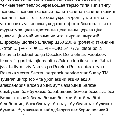
темные тент теплосберегающая термо типа Типи типу
тканевая тканеві тканевые ткани тканина тканини тканині
тканинні ткань топ торгової укроп укропт уплотнитель
установить установка уход фото фотообои франківськ
фурнитура цвета цветов це цена цены церква ціна
цінами. ціни чай черные чи что ширина широкий
широкому шоппер шпалер u150 200 & (ролети) (тканинні
,ktrfen ... | ➦ · ✓ ❤ 11-РІЧНОЮ 5⭐ 777₴. alser bella
bellavita blackout bolga Decolux Delfa elmas Facebook
femris fk gardinia hjktns https://ukrop.top ikea injhs Jaluzi
jysk la ltym Lviv Nikoss pb Roleton Roll rollotex rovno
Rozetka secret Secret. serpanok service star Sunny TM
TyulPan ukrop.top vita yjxm акции акция акція
александрия алсер арциз аут базаринці балкон
бамбукові бамбуковые барабашово бежеві бежевые без
Безкоштовний белла белые бесідки бєж біла білі
білобожниці блек блекаут блэкаут бу будинках будинок
бумажні бумажные в вайлдберриз валберис великий