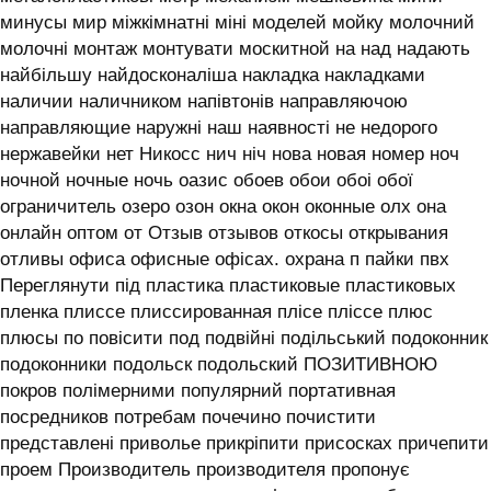
минусы мир міжкімнатні міні моделей мойку молочний
молочні монтаж монтувати москитной на над надають
найбільшу найдосконаліша накладка накладками
наличии наличником напівтонів направляючою
направляющие наружні наш наявності не недорого
нержавейки нет Никосс нич ніч нова новая номер ноч
ночной ночные ночь оазис обоев обои обоі обої
ограничитель озеро озон окна окон оконные олх она
онлайн оптом от Отзыв отзывов откосы открывания
отливы офиса офисные офісах. охрана п пайки пвх
Переглянути під пластика пластиковые пластиковых
пленка плиссе плиссированная плісе пліссе плюс
плюсы по повісити под подвійні подільський подоконник
подоконники подольск подольский ПОЗИТИВНОЮ
покров полімерними популярний портативная
посредников потребам почечино почистити
представлені приволье прикріпити присосках причепити
проем Производитель производителя пропонує