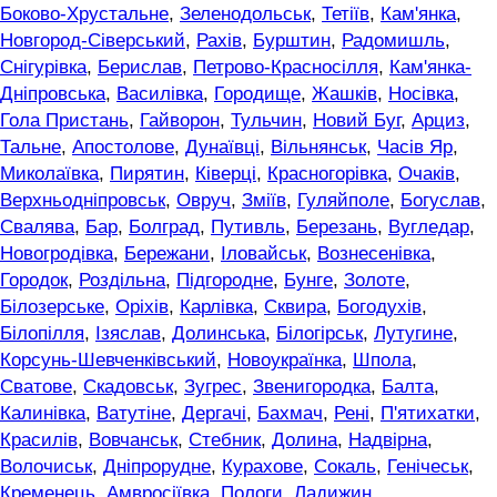
Боково-Хрустальне
,
Зеленодольськ
,
Тетіїв
,
Кам'янка
,
Новгород-Сіверський
,
Рахів
,
Бурштин
,
Радомишль
,
Снігурівка
,
Берислав
,
Петрово-Красносілля
,
Кам'янка-
Дніпровська
,
Василівка
,
Городище
,
Жашків
,
Носівка
,
Гола Пристань
,
Гайворон
,
Тульчин
,
Новий Буг
,
Арциз
,
Тальне
,
Апостолове
,
Дунаївці
,
Вільнянськ
,
Часів Яр
,
Миколаївка
,
Пирятин
,
Ківерці
,
Красногорівка
,
Очаків
,
Верхньодніпровськ
,
Овруч
,
Зміїв
,
Гуляйполе
,
Богуслав
,
Свалява
,
Бар
,
Болград
,
Путивль
,
Березань
,
Вугледар
,
Новогродівка
,
Бережани
,
Іловайськ
,
Вознесенівка
,
Городок
,
Роздільна
,
Підгородне
,
Бунге
,
Золоте
,
Білозерське
,
Оріхів
,
Карлівка
,
Сквира
,
Богодухів
,
Білопілля
,
Ізяслав
,
Долинська
,
Білогірськ
,
Лутугине
,
Корсунь-Шевченківський
,
Новоукраїнка
,
Шпола
,
Сватове
,
Скадовськ
,
Зугрес
,
Звенигородка
,
Балта
,
Калинівка
,
Ватутіне
,
Дергачі
,
Бахмач
,
Рені
,
П'ятихатки
,
Красилів
,
Вовчанськ
,
Стебник
,
Долина
,
Надвірна
,
Волочиськ
,
Дніпрорудне
,
Курахове
,
Сокаль
,
Генічеськ
,
Кременець
,
Амвросіївка
,
Пологи
,
Ладижин
,