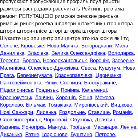
пропускают пропускающие профиль псул работы
размеры распродажа рассчитать Рейтинг: реклама
ремонт РЕПУТАЦІЄЮ римская римские римська
римські ринок розетка шпалери штакетник штор штора
штори штори-плісе шторі шторка шторки шторы
Шукаєте що эпицентр эпицентре это юа юск я як і тд
Солоне
,
Кіровське
,
Нова Маячка
,
Богородчани
,
Мала
Данилівка
,
Власівка
,
Велика Олександрівка
,
Володарка
,
Тересва
,
Борова
,
Новоархангельськ
,
Вороніж
,
Заозерне
,
Малинівка
,
Олексієво-Дружківка
,
Свеса
,
Кушугум
,
Нова
Прага
,
Березнегувате
,
Краснопавлівка
,
Царичанка
,
Пантелеймонівка
,
Ріпки
,
Сосниця
,
Білокуракине
,
Підволочиськ
,
Градизьк
,
Понінка
,
Кельменці
,
Краснокутськ
,
Ланчин
,
Хорошів
,
Ясіня
,
Межова
,
Королево
,
Більмак
,
Томаківка
,
Миронівський
,
Вишково
,
Нові Санжари
,
Лисянка
,
Роздольне
,
Ставище
,
Романів
,
Слов'яносербськ
,
Чорнобай
,
Обухівка
,
Делятин
,
Казанка
,
Ясногірка
,
Мангуш
,
Троїцьке
,
Масандра
,
Леніне
,
Диканька
,
Ратне
,
Іларіонове
,
Буштино
,
Петрове
,