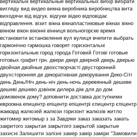
вертикальні вертикальные вертикальных вибір вибрати
вигляду вид видео викна виробника виробництва вита
виходячи від відгук. відгуки відео відповідає
відправлення. візит вікна вікнапластиковые вікнах вікно
вікном вікон віконні вінниця вольногорске время
встановити встановлення вул вулиця вчепити выбрать
гармонічно гармошка говорят горизонтальні
горизонтальные город города Готовий Готові готовые
готовых графит грн. двери двері дверной дверь дверью
двойная двойные двохстворчасті двусторонний
двухсторонняя де декоративная декорування Деко-Сіті
день День/Ніч день-ніч день-ночь деревянный дешеве
дешеві дешево дзвінок дилера дім для до дом
домовенок дому? доповнити доставка доступними
евроокна епицентр епіцентр епіцентрі єпицентр єпіцентр
жаккард жалюзей жалюзи горизонт жалюзів житло
житомир житомыр з за Завдяки заказ заказать закать
закритого закрытая закрытого закрытой закрытые
захисні Залишити залізні замер замір заміри "Замовили