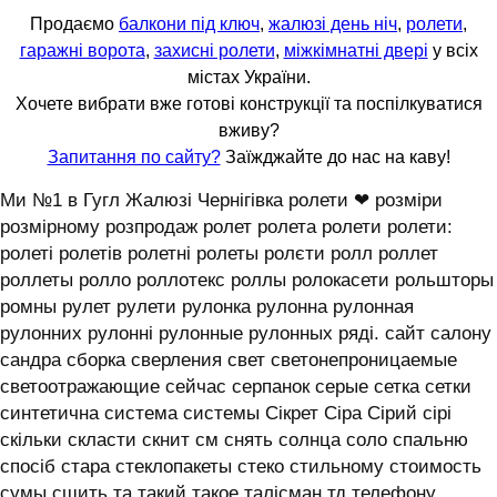
Продаємо
балкони під ключ
,
жалюзі день ніч
,
ролети
,
гаражні ворота
,
захисні ролети
,
міжкімнатні двері
у всіх
містах України.
Хочете вибрати вже готові конструкції та поспілкуватися
вживу?
Запитання по сайту?
Заїжджайте до нас на каву!
Ми №1 в Гугл Жалюзі Чернігівка ролети ❤ розміри
розмірному розпродаж ролет ролета ролети ролети:
ролеті ролетів ролетні ролеты ролєти ролл роллет
роллеты ролло роллотекс роллы ролокасети рольшторы
ромны рулет рулети рулонка рулонна рулонная
рулонних рулонні рулонные рулонных ряді. сайт салону
сандра сборка сверления свет светонепроницаемые
светоотражающие сейчас серпанок серые сетка сетки
синтетична система системы ‎Сікрет Сіра Сірий сірі
скільки скласти скнит см снять солнца соло спальню
спосіб стара стеклопакеты стеко стильному стоимость
сумы сшить та такий такое талісман тд телефону