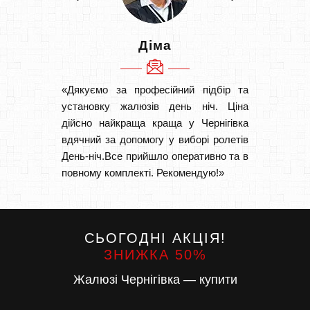
Діма
«Дякуємо за професійний підбір та
«Швидк
установку жалюзів день ніч. Ціна
Рекоме
дійсно найкраща краща у Чернігівка
вам І
вдячний за допомогу у виборі ролетів
замовл
День-ніч.Все прийшло оперативно та в
замовл
повному комплекті. Рекомендую!»
СЬОГОДНІ АКЦІЯ!
ЗНИЖКА 50%
Жалюзі Чернігівка — купити