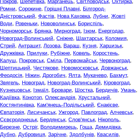
Покров
,
Шепетівка
,
Марганець
,
Світловодськ
,
Охтирка
,
Ромни
,
Сорокине
,
Горішні Плавні
,
Білгород-
Дністровський
,
Фастів
,
Нова Каховка
,
Лубни
,
Жовті
Води
,
Ровеньки
,
Нововолинськ
,
Бориспіль
,
Чорноморськ
,
Брянка
,
Мирноград
,
Ізюм
,
Енергодар
,
Новоград-Волинський
,
Сніжне
,
Шахтарськ
,
Коломия
,
Стрий
,
Антрацит
,
Лозова
,
Вараш
,
Кузня
,
Харцизьк
,
Дружківка
,
Прилуки
,
Рубіжне
,
Ковель
,
Коростень
,
Калуш
,
Покровськ
,
Сміла
,
Первомайськ
,
Червоноград
,
Шептицький
,
Чистякове
,
Новомосковськ
,
Довжанськ
,
Феодосія
,
Ніжин
,
Дрогобич
,
Ялта
,
Мукачево
,
Бахмут
,
Звягель
,
Новоград
,
Новоград-Волинський
,
Кіровоград
,
Кузнецовськ
,
Ізмаїл
,
Бровари
,
Шостка
,
Бердичів
,
Умань
,
Кадіївка
,
Конотоп
,
Олександрія
,
Хрустальний
,
Костянтинівка
,
Кам'янець-Подільський
,
Єнакієве
,
Євпаторія
,
Лисичанськ
,
Ужгород
,
Павлоград
,
Алчевськ
,
Сєвєродонецьк
,
Бердянськ
,
Слов'янськ
,
Нікополь
,
Березне
,
Остріг
,
Володимирець
,
Гоща
,
Демидівка
,
Дубно
,
Дубровиця
,
Зарічне
,
Здолбунів
,
Квасилів
,