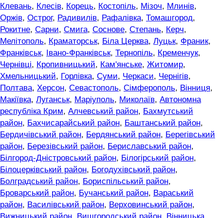
Клевань
,
Клесів
,
Корець
,
Костопіль
,
Мізоч
,
Млинів
,
Оржів
,
Острог
,
Радивилів
,
Рафалівка
,
Томашгород
,
Рокитне
,
Сарни
,
Смига
,
Соснове
,
Степань
,
Керч
,
Мелітополь
,
Краматорськ
,
Біла Церква
,
Луцьк
,
Франик
,
Франківськ
,
Івано-Франківськ
,
Тернопіль
,
Кременчук
,
Чернівці
,
Кропивницький
,
Кам'янське
,
Житомир
,
Хмельницький
,
Горлівка
,
Суми
,
Черкаси
,
Чернігів
,
Полтава
,
Херсон
,
Севастополь
,
Сімферополь
,
Вінниця
,
Макіївка
,
Луганськ
,
Маріуполь
,
Миколаїв
,
Автономна
республіка Крим
,
Алчевський район
,
Бахмутський
район
,
Бахчисарайський район
,
Баштанський район
,
Бердичівський район
,
Бердянський район
,
Берегівський
район
,
Березівський район
,
Бериславський район
,
Білгород-Дністровський район
,
Білогірський район
,
Білоцерківський район
,
Богодухівський район
,
Болградський район
,
Бориспільський район
,
Броварський район
,
Бучанський район
,
Вараський
район
,
Василівський район
,
Верховинський район
,
Вижницький район
,
Вишгородський район
,
Вінницька