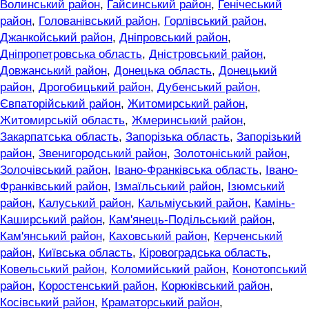
Волинський район
,
Гайсинський район
,
Генічеський
район
,
Голованівський район
,
Горлівський район
,
Джанкойський район
,
Дніпровський район
,
Дніпропетровська область
,
Дністровський район
,
Довжанський район
,
Донецька область
,
Донецький
район
,
Дрогобицький район
,
Дубенський район
,
Євпаторійський район
,
Житомирський район
,
Житомирській область
,
Жмеринський район
,
Закарпатська область
,
Запорізька область
,
Запорізький
район
,
Звенигородський район
,
Золотоніський район
,
Золочівський район
,
Івано-Франківська область
,
Івано-
Франківський район
,
Ізмаїльський район
,
Ізюмський
район
,
Калуський район
,
Кальміуський район
,
Камінь-
Каширський район
,
Кам'янець-Подільський район
,
Кам'янський район
,
Каховський район
,
Керченський
район
,
Київська область
,
Кіровоградська область
,
Ковельський район
,
Коломийський район
,
Конотопський
район
,
Коростенський район
,
Корюківський район
,
Косівський район
,
Краматорський район
,