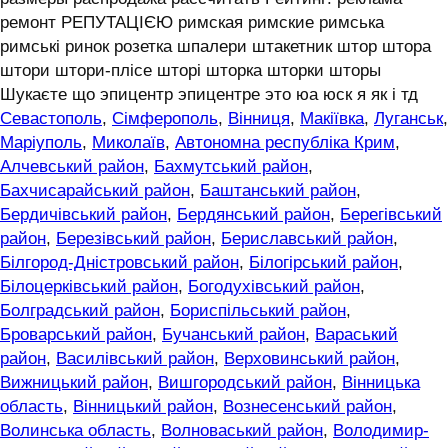
ремонт РЕПУТАЦІЄЮ римская римские римська
римські ринок розетка шпалери штакетник штор штора
штори штори-плісе шторі шторка шторки шторы
Шукаєте що эпицентр эпицентре это юа юск я як і тд
Севастополь
,
Сімферополь
,
Вінниця
,
Макіївка
,
Луганськ
,
Маріуполь
,
Миколаїв
,
Автономна республіка Крим
,
Алчевський район
,
Бахмутський район
,
Бахчисарайський район
,
Баштанський район
,
Бердичівський район
,
Бердянський район
,
Берегівський
район
,
Березівський район
,
Бериславський район
,
Білгород-Дністровський район
,
Білогірський район
,
Білоцерківський район
,
Богодухівський район
,
Болградський район
,
Бориспільський район
,
Броварський район
,
Бучанський район
,
Вараський
район
,
Василівський район
,
Верховинський район
,
Вижницький район
,
Вишгородський район
,
Вінницька
область
,
Вінницький район
,
Вознесенський район
,
Волинська область
,
Волноваський район
,
Володимир-