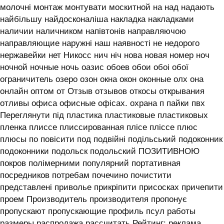
молочні монтаж монтувати москитной на над надають
найбільшу найдосконаліша накладка накладками
наличии наличником напівтонів направляючою
направляющие наружні наш наявності не недорого
нержавейки нет Никосс нич ніч нова новая номер ноч
ночной ночные ночь оазис обоев обои обоі обої
ограничитель озеро озон окна окон оконные олх она
онлайн оптом от Отзыв отзывов откосы открывания
отливы офиса офисные офісах. охрана п пайки пвх
Переглянути під пластика пластиковые пластиковых
пленка плиссе плиссированная плісе пліссе плюс
плюсы по повісити под подвійні подільський подоконник
подоконники подольск подольский ПОЗИТИВНОЮ
покров полімерними популярний портативная
посредников потребам почечино почистити
представлені приволье прикріпити присосках причепити
проем Производитель производителя пропонує
пропускают пропускающие профиль псул работы
размеры распродажа рассчитать Рейтинг: реклама