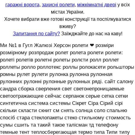
гаражні ворота
,
захисні ролети
,
міжкімнатні двері
у всіх
містах України.
Хочете вибрати вже готові конструкції та поспілкуватися
вживу?
Запитання по сайту?
Заїжджайте до нас на каву!
Ми №1 в Гугл Жалюзі Херсон ролети ❤ розміри
розмірному розпродаж ролет ролета ролети ролети:
ролеті ролетів ролетні ролеты ролєти ролл роллет
роллеты ролло роллотекс роллы ролокасети рольшторы
ромны рулет рулети рулонка рулонна рулонная
рулонних рулонні рулонные рулонных ряді. сайт салону
сандра сборка сверления свет светонепроницаемые
светоотражающие сейчас серпанок серые сетка сетки
синтетична система системы ‎Сікрет Сіра Сірий сірі
скільки скласти скнит см снять солнца соло спальню
спосіб стара стеклопакеты стеко стильному стоимость
сумы сшить та такий такое талісман тд телефону
темные тент теплосберегающая термо типа Типи типу