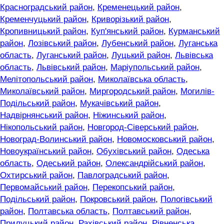
Красноградський район
,
Кременецький район
,
Кременчуцький район
,
Криворізький район
,
Кропивницький район
,
Куп'янський район
,
Курманський
район
,
Лозівський район
,
Лубенський район
,
Луганська
область
,
Луганський район
,
Луцький район
,
Львівська
область
,
Львівський район
,
Маріупольський район
,
Мелітопольський район
,
Миколаївська область
,
Миколаївський район
,
Миргородський район
,
Могилів-
Подільський район
,
Мукачівський район
,
Надвірнянський район
,
Ніжинський район
,
Нікопольський район
,
Новгород-Сіверський район
,
Новоград-Волинський район
,
Новомосковський район
,
Новоукраїнський район
,
Обухівський район
,
Одеська
область
,
Одеський район
,
Олександрійський район
,
Охтирський район
,
Павлоградський район
,
Первомайський район
,
Перекопський район
,
Подільський район
,
Покровський район
,
Пологівський
район
,
Полтавська область
,
Полтавський район
,
Прилуцький район
,
Рахівський район
,
Рівненська