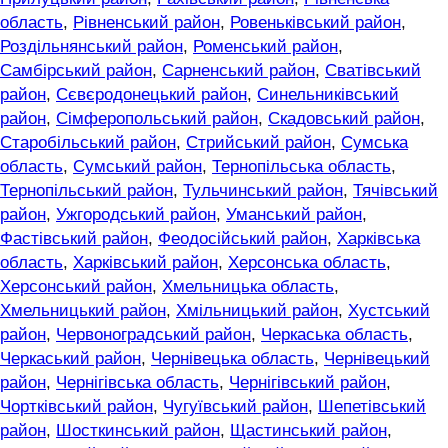
область
,
Рівненський район
,
Ровеньківський район
,
Роздільнянський район
,
Роменський район
,
Самбірський район
,
Сарненський район
,
Сватівський
район
,
Сєвєродонецький район
,
Синельниківський
район
,
Сімферопольський район
,
Скадовський район
,
Старобільський район
,
Стрийський район
,
Сумська
область
,
Сумський район
,
Тернопільська область
,
Тернопільський район
,
Тульчинський район
,
Тячівський
район
,
Ужгородський район
,
Уманський район
,
Фастівський район
,
Феодосійський район
,
Харківська
область
,
Харківський район
,
Херсонська область
,
Херсонський район
,
Хмельницька область
,
Хмельницький район
,
Хмільницький район
,
Хустський
район
,
Червоноградський район
,
Черкаська область
,
Черкаський район
,
Чернівецька область
,
Чернівецький
район
,
Чернігівська область
,
Чернігівський район
,
Чортківський район
,
Чугуївський район
,
Шепетівський
район
,
Шосткинський район
,
Щастинський район
,