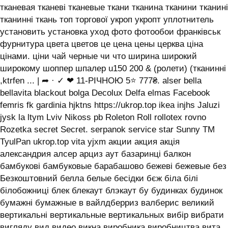
тканевая тканеві тканевые ткани тканина тканини тканині
тканинні ткань топ торгової укроп укропт уплотнитель
установить установка уход фото фотообои франківськ
фурнитура цвета цветов це цена цены церква ціна
цінами. ціни чай черные чи что ширина широкий
широкому шоппер шпалер u150 200 & (ролети) (тканинні
,ktrfen ... | ➦ · ✓ ❤ 11-РІЧНОЮ 5⭐ 777₴. alser bella
bellavita blackout bolga Decolux Delfa elmas Facebook
femris fk gardinia hjktns https://ukrop.top ikea injhs Jaluzi
jysk la ltym Lviv Nikoss pb Roleton Roll rollotex rovno
Rozetka secret Secret. serpanok service star Sunny TM
TyulPan ukrop.top vita yjxm акции акция акція
александрия алсер арциз аут базаринці балкон
бамбукові бамбуковые барабашово бежеві бежевые без
Безкоштовний белла белые бесідки бєж біла білі
білобожниці блек блекаут блэкаут бу будинках будинок
бумажні бумажные в вайлдберриз валберис великий
вертикальні вертикальные вертикальных вибір вибрати
вигляду вид видео викна виробника виробництва вита