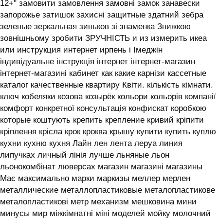
12+" замовити замовлення замовні замок занавески
запорожье затишок захисні защитные здатний зебра
зеленые зеркальная зиньков зі знаменка Знижкою
зовнішньому зробити ЗРУЧНІСТЬ и из измерить икеа
или инструкция интернет ирпень і ‎Імеджін
індивідуальне інструкція інтернет інтернет-магазин
інтернет-магазині кабинет как какие карнізи кассетные
каталог качественные квартиру Квіти. кількість кімнати.
ключ кобеляки козова козырёк кольори кольорів компанії
комфорт конкретної консультація конфискат коробкою
которые коштують крепить крепление кривий кріпити
кріплення крісла крок кроква крышу купити купить куплю
кухни кухню кухня ‎Лайн лен лента леруа линия
липучках личный лінія лучше льняные льон
льонокомбінат люверсах магазин магазині магазины
Має максимально марки маркизы меллер мерлен
металлические металлопластиковые металопластикове
металопластикові метр механизм мешковина мини
минусы мир міжкімнатні міні моделей мойку молочний