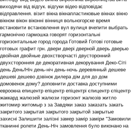
виходячи від відгук. відгуки відео відповідає
відправлення. візит вікна вікнапластиковые вікнах вікно
вікном вікон віконні вінниця вольногорске время
встановити встановлення вул вулиця вчепити выбрать
гармонічно гармошка говорят горизонтальні
горизонтальные город города Готовий Готові готовые
готовых графит грн. двери двері дверной дверь дверью
двойная двойные двохстворчасті двусторонний
двухсторонняя де декоративная декорування Деко-Сіті
день День/Ніч день-ніч день-ночь деревянный дешеве
дешеві дешево дзвінок дилера дім для до дом
домовенок дому? доповнити доставка доступними
евроокна епицентр епіцентр епіцентрі єпицентр єпіцентр
жаккард жалюзей жалюзи горизонт жалюзів житло
житомир житомыр з за Завдяки заказ заказать закать
закритого закрытая закрытого закрытой закрытые
захисні Залишити залізні замер замір заміри "Замовили
тканинні ролети День-Ніч замовлення було виконано на