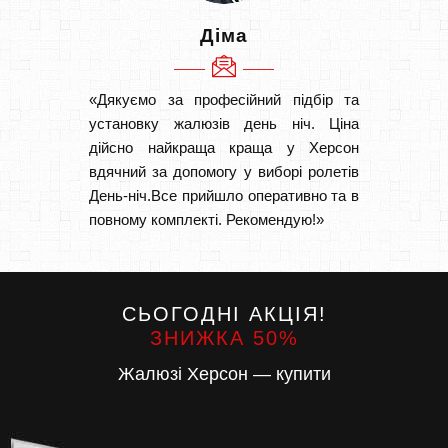
Діма
«Дякуємо за професійний підбір та
«Швидк
установку жалюзів день ніч. Ціна
Рекоме
дійсно найкраща краща у Херсон
вам І
вдячний за допомогу у виборі ролетів
замовл
День-ніч.Все прийшло оперативно та в
замовл
повному комплекті. Рекомендую!»
СЬОГОДНІ АКЦІЯ!
ЗНИЖКА 50%
Жалюзі Херсон — купити