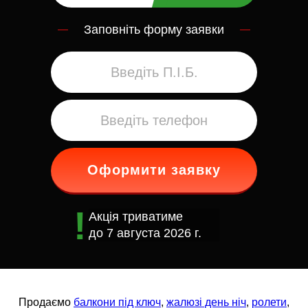
Заповніть форму заявки
Оформити заявку
Акція триватиме
до
7 августа 2026 г.
Продаємо
балкони під ключ
,
жалюзі день ніч
,
ролети
,