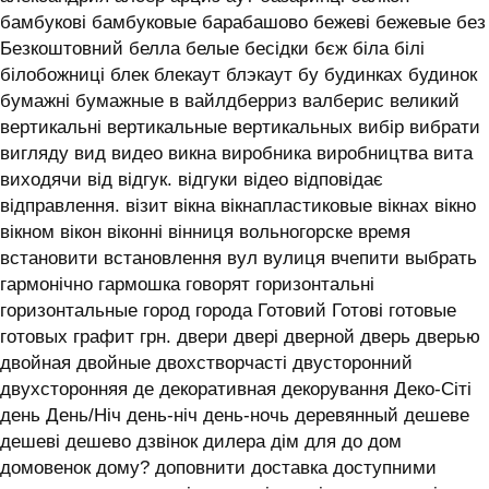
бамбукові бамбуковые барабашово бежеві бежевые без
Безкоштовний белла белые бесідки бєж біла білі
білобожниці блек блекаут блэкаут бу будинках будинок
бумажні бумажные в вайлдберриз валберис великий
вертикальні вертикальные вертикальных вибір вибрати
вигляду вид видео викна виробника виробництва вита
виходячи від відгук. відгуки відео відповідає
відправлення. візит вікна вікнапластиковые вікнах вікно
вікном вікон віконні вінниця вольногорске время
встановити встановлення вул вулиця вчепити выбрать
гармонічно гармошка говорят горизонтальні
горизонтальные город города Готовий Готові готовые
готовых графит грн. двери двері дверной дверь дверью
двойная двойные двохстворчасті двусторонний
двухсторонняя де декоративная декорування Деко-Сіті
день День/Ніч день-ніч день-ночь деревянный дешеве
дешеві дешево дзвінок дилера дім для до дом
домовенок дому? доповнити доставка доступними