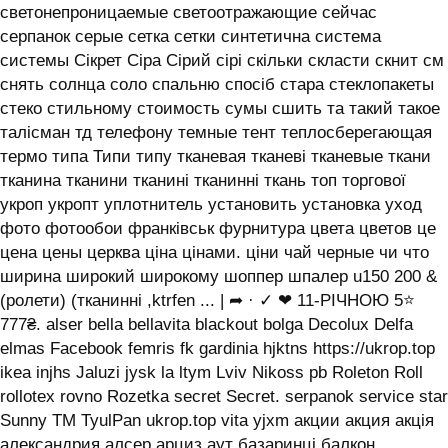
светонепроницаемые светоотражающие сейчас
серпанок серые сетка сетки синтетична система
системы ‎Сікрет Сіра Сірий сірі скільки скласти скнит см
снять солнца соло спальню спосіб стара стеклопакеты
стеко стильному стоимость сумы сшить та такий такое
талісман тд телефону темные тент теплосберегающая
термо типа Типи типу тканевая тканеві тканевые ткани
тканина тканини тканині тканинні ткань топ торгової
укроп укропт уплотнитель установить установка уход
фото фотообои франківськ фурнитура цвета цветов це
цена цены церква ціна цінами. ціни чай черные чи что
ширина широкий широкому шоппер шпалер u150 200 &
(ролети) (тканинні ,ktrfen ... | ➦ · ✓ ❤ 11-РІЧНОЮ 5⭐
777₴. alser bella bellavita blackout bolga Decolux Delfa
elmas Facebook femris fk gardinia hjktns https://ukrop.top
ikea injhs Jaluzi jysk la ltym Lviv Nikoss pb Roleton Roll
rollotex rovno Rozetka secret Secret. serpanok service star
Sunny TM TyulPan ukrop.top vita yjxm акции акция акція
александрия алсер арциз аут базаринці балкон