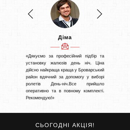
Діма
«Дякуємо за професійний підбір та
«Швидк
установку жалюзів день ніч. Ціна
Рекоме
дійсно найкраща краща у Броварський
вам І
район вдячний за допомогу у виборі
замовл
ролетів День-ніч.Все прийшло
замовл
оперативно та в повному комплекті.
Рекомендую!»
СЬОГОДНІ АКЦІЯ!