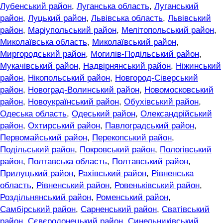
Лубенський район
,
Луганська область
,
Луганський
район
,
Луцький район
,
Львівська область
,
Львівський
район
,
Маріупольський район
,
Мелітопольський район
,
Миколаївська область
,
Миколаївський район
,
Миргородський район
,
Могилів-Подільський район
,
Мукачівський район
,
Надвірнянський район
,
Ніжинський
район
,
Нікопольський район
,
Новгород-Сіверський
район
,
Новоград-Волинський район
,
Новомосковський
район
,
Новоукраїнський район
,
Обухівський район
,
Одеська область
,
Одеський район
,
Олександрійський
район
,
Охтирський район
,
Павлоградський район
,
Первомайський район
,
Перекопський район
,
Подільський район
,
Покровський район
,
Пологівський
район
,
Полтавська область
,
Полтавський район
,
Прилуцький район
,
Рахівський район
,
Рівненська
область
,
Рівненський район
,
Ровеньківський район
,
Роздільнянський район
,
Роменський район
,
Самбірський район
,
Сарненський район
,
Сватівський
район
,
Сєвєродонецький район
,
Синельниківський