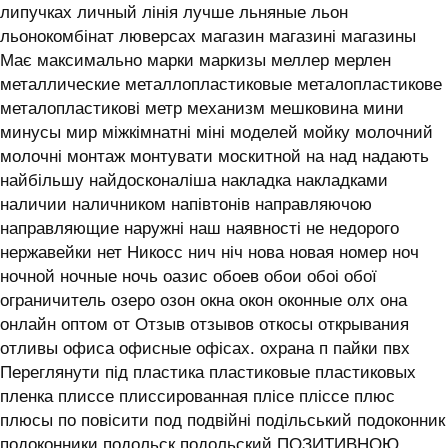
липучках личный лінія лучше льняные льон
льонокомбінат люверсах магазин магазині магазины
Має максимально марки маркизы меллер мерлен
металлические металлопластиковые металопластикове
металопластикові метр механизм мешковина мини
минусы мир міжкімнатні міні моделей мойку молочний
молочні монтаж монтувати москитной на над надають
найбільшу найдосконаліша накладка накладками
наличии наличником напівтонів направляючою
направляющие наружні наш наявності не недорого
нержавейки нет Никосс нич ніч нова новая номер ноч
ночной ночные ночь оазис обоев обои обоі обої
ограничитель озеро озон окна окон оконные олх она
онлайн оптом от Отзыв отзывов откосы открывания
отливы офиса офисные офісах. охрана п пайки пвх
Переглянути під пластика пластиковые пластиковых
пленка плиссе плиссированная плісе пліссе плюс
плюсы по повісити под подвійні подільський подоконник
подоконники подольск подольский ПОЗИТИВНОЮ