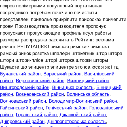
покров полімерними популярний портативная
посредников потребам почечино почистити
представлені приволье прикріпити присосках причепити
проем Производитель производителя пропонує
пропускают пропускающие профиль псул работы
размеры распродажа рассчитать Рейтинг: реклама
ремонт РЕПУТАЦІЄЮ римская римские римська
римські ринок розетка шпалери штакетник штор штора
штори штори-плісе шторі шторка шторки шторы
Шукаєте що эпицентр эпицентре это юа юск я як і тд
Бучанський район
,
Вараський район
,
Василівський
район
,
Верховинський район
,
Вижницький район
,
Вишгородський район
,
Вінницька область
,
Вінницький
район
,
Вознесенський район
,
Волинська область
,
Волноваський район
,
Володимир-Волинський район
,
Гайсинський район
,
Генічеський район
,
Голованівський
район
,
Горлівський район
,
Джанкойський район
,
Дніпровський район
,
Дніпропетровська область
,