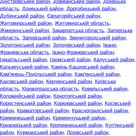
Дністровський район
,
Довжанський район
,
Донецька
область
,
Донецький район
,
Дрогобицький район
,
Дубенський район
,
Євпаторійський район
,
Житомирський район
,
Житомирській область
,
Жмеринський район
,
Закарпатська область
,
Запорізька
область
,
Запорізький район
,
Звенигородський район
,
Золотоніський район
,
Золочівський район
,
Івано-
Франківська область
,
Івано-Франківський район
,
Ізмаїльський район
,
Ізюмський район
,
Калуський район
,
Кальміуський район
,
Камінь-Каширський район
,
Кам'янець-Подільський район
,
Кам'янський район
,
Каховський район
,
Керченський район
,
Київська
область
,
Кіровоградська область
,
Ковельський район
,
Коломийський район
,
Конотопський район
,
Коростенський район
,
Корюківський район
,
Косівський
район
,
Краматорський район
,
Красноградський район
,
Кременецький район
,
Кременчуцький район
,
Криворізький район
,
Кропивницький район
,
Куп'янський
район
,
Курманський район
,
Лозівський район
,