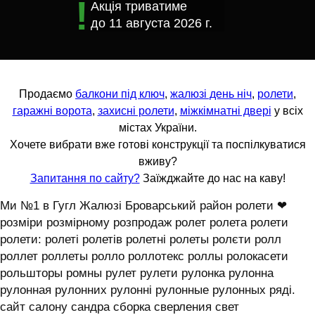
Акція триватиме
до
11 августа 2026 г.
Продаємо
балкони під ключ
,
жалюзі день ніч
,
ролети
,
гаражні ворота
,
захисні ролети
,
міжкімнатні двері
у всіх
містах України.
Хочете вибрати вже готові конструкції та поспілкуватися
вживу?
Запитання по сайту?
Заїжджайте до нас на каву!
Ми №1 в Гугл Жалюзі Броварський район ролети ❤
розміри розмірному розпродаж ролет ролета ролети
ролети: ролеті ролетів ролетні ролеты ролєти ролл
роллет роллеты ролло роллотекс роллы ролокасети
рольшторы ромны рулет рулети рулонка рулонна
рулонная рулонних рулонні рулонные рулонных ряді.
сайт салону сандра сборка сверления свет