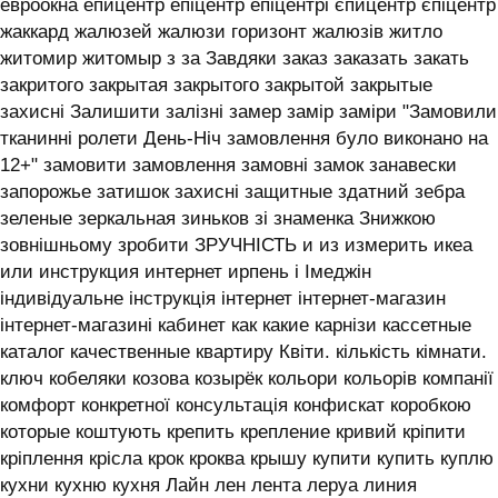
евроокна епицентр епіцентр епіцентрі єпицентр єпіцентр
жаккард жалюзей жалюзи горизонт жалюзів житло
житомир житомыр з за Завдяки заказ заказать закать
закритого закрытая закрытого закрытой закрытые
захисні Залишити залізні замер замір заміри "Замовили
тканинні ролети День-Ніч замовлення було виконано на
12+" замовити замовлення замовні замок занавески
запорожье затишок захисні защитные здатний зебра
зеленые зеркальная зиньков зі знаменка Знижкою
зовнішньому зробити ЗРУЧНІСТЬ и из измерить икеа
или инструкция интернет ирпень і ‎Імеджін
індивідуальне інструкція інтернет інтернет-магазин
інтернет-магазині кабинет как какие карнізи кассетные
каталог качественные квартиру Квіти. кількість кімнати.
ключ кобеляки козова козырёк кольори кольорів компанії
комфорт конкретної консультація конфискат коробкою
которые коштують крепить крепление кривий кріпити
кріплення крісла крок кроква крышу купити купить куплю
кухни кухню кухня ‎Лайн лен лента леруа линия