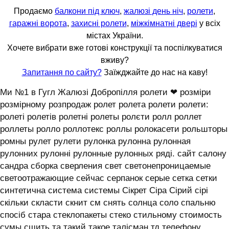
Продаємо
балкони під ключ
,
жалюзі день ніч
,
ролети
,
гаражні ворота
,
захисні ролети
,
міжкімнатні двері
у всіх
містах України.
Хочете вибрати вже готові конструкції та поспілкуватися
вживу?
Запитання по сайту?
Заїжджайте до нас на каву!
Ми №1 в Гугл Жалюзі Добропілля ролети ❤ розміри
розмірному розпродаж ролет ролета ролети ролети:
ролеті ролетів ролетні ролеты ролєти ролл роллет
роллеты ролло роллотекс роллы ролокасети рольшторы
ромны рулет рулети рулонка рулонна рулонная
рулонних рулонні рулонные рулонных ряді. сайт салону
сандра сборка сверления свет светонепроницаемые
светоотражающие сейчас серпанок серые сетка сетки
синтетична система системы ‎Сікрет Сіра Сірий сірі
скільки скласти скнит см снять солнца соло спальню
спосіб стара стеклопакеты стеко стильному стоимость
сумы сшить та такий такое талісман тд телефону