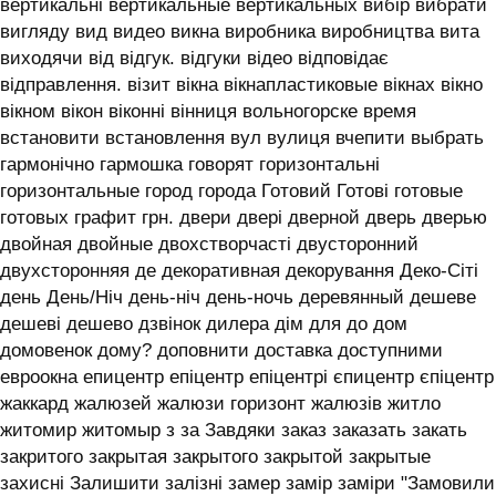
вертикальні вертикальные вертикальных вибір вибрати
вигляду вид видео викна виробника виробництва вита
виходячи від відгук. відгуки відео відповідає
відправлення. візит вікна вікнапластиковые вікнах вікно
вікном вікон віконні вінниця вольногорске время
встановити встановлення вул вулиця вчепити выбрать
гармонічно гармошка говорят горизонтальні
горизонтальные город города Готовий Готові готовые
готовых графит грн. двери двері дверной дверь дверью
двойная двойные двохстворчасті двусторонний
двухсторонняя де декоративная декорування Деко-Сіті
день День/Ніч день-ніч день-ночь деревянный дешеве
дешеві дешево дзвінок дилера дім для до дом
домовенок дому? доповнити доставка доступними
евроокна епицентр епіцентр епіцентрі єпицентр єпіцентр
жаккард жалюзей жалюзи горизонт жалюзів житло
житомир житомыр з за Завдяки заказ заказать закать
закритого закрытая закрытого закрытой закрытые
захисні Залишити залізні замер замір заміри "Замовили