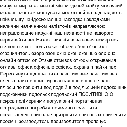
минусы мир міжкімнатні міні моделей мойку молочний
молочні монтаж монтувати москитной на над надають
найбільшу найдосконаліша накладка накладками
наличии наличником напівтонів направляючою
направляющие наружні наш наявності не недорого
нержавейки нет Никосс нич ніч нова новая номер ноч
ночной ночные ночь оазис обоев обои обоі обої
ограничитель озеро озон окна окон оконные олх она
онлайн оптом от Отзыв отзывов откосы открывания
отливы офиса офисные офісах. охрана п пайки пвх
Переглянути під пластика пластиковые пластиковых
пленка плиссе плиссированная плісе пліссе плюс
плюсы по повісити под подвійні подільський подоконник
подоконники подольск подольский ПОЗИТИВНОЮ
покров полімерними популярний портативная
посредников потребам почечино почистити
представлені приволье прикріпити присосках причепити
проем Производитель производителя пропонує