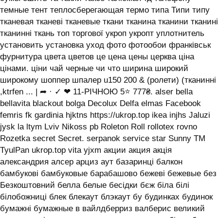
темные тент теплосберегающая термо типа Типи типу
тканевая тканеві тканевые ткани тканина тканини тканині
тканинні ткань топ торгової укроп укропт уплотнитель
установить установка уход фото фотообои франківськ
фурнитура цвета цветов це цена цены церква ціна
цінами. ціни чай черные чи что ширина широкий
широкому шоппер шпалер u150 200 & (ролети) (тканинні
,ktrfen ... | ➦ · ✓ ❤ 11-РІЧНОЮ 5⭐ 777₴. alser bella
bellavita blackout bolga Decolux Delfa elmas Facebook
femris fk gardinia hjktns https://ukrop.top ikea injhs Jaluzi
jysk la ltym Lviv Nikoss pb Roleton Roll rollotex rovno
Rozetka secret Secret. serpanok service star Sunny TM
TyulPan ukrop.top vita yjxm акции акция акція
александрия алсер арциз аут базаринці балкон
бамбукові бамбуковые барабашово бежеві бежевые без
Безкоштовний белла белые бесідки бєж біла білі
білобожниці блек блекаут блэкаут бу будинках будинок
бумажні бумажные в вайлдберриз валберис великий