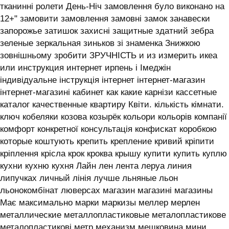
тканинні ролети День-Ніч замовлення було виконано на
12+" замовити замовлення замовні замок занавески
запорожье затишок захисні защитные здатний зебра
зеленые зеркальная зиньков зі знаменка Знижкою
зовнішньому зробити ЗРУЧНІСТЬ и из измерить икеа
или инструкция интернет ирпень і ‎Імеджін
індивідуальне інструкція інтернет інтернет-магазин
інтернет-магазині кабинет как какие карнізи кассетные
каталог качественные квартиру Квіти. кількість кімнати.
ключ кобеляки козова козырёк кольори кольорів компанії
комфорт конкретної консультація конфискат коробкою
которые коштують крепить крепление кривий кріпити
кріплення крісла крок кроква крышу купити купить куплю
кухни кухню кухня ‎Лайн лен лента леруа линия
липучках личный лінія лучше льняные льон
льонокомбінат люверсах магазин магазині магазины
Має максимально марки маркизы меллер мерлен
металлические металлопластиковые металопластикове
металопластикові метр механизм мешковина мини