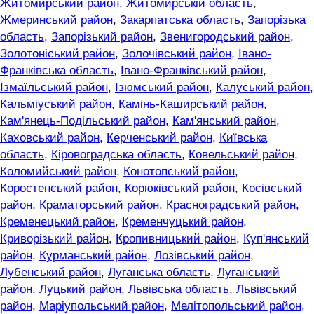
Житомирський район
,
Житомирській область
,
Жмеринський район
,
Закарпатська область
,
Запорізька
область
,
Запорізький район
,
Звенигородський район
,
Золотоніський район
,
Золочівський район
,
Івано-
Франківська область
,
Івано-Франківський район
,
Ізмаїльський район
,
Ізюмський район
,
Калуський район
,
Кальміуський район
,
Камінь-Каширський район
,
Кам'янець-Подільський район
,
Кам'янський район
,
Каховський район
,
Керченський район
,
Київська
область
,
Кіровоградська область
,
Ковельський район
,
Коломийський район
,
Конотопський район
,
Коростенський район
,
Корюківський район
,
Косівський
район
,
Краматорський район
,
Красноградський район
,
Кременецький район
,
Кременчуцький район
,
Криворізький район
,
Кропивницький район
,
Куп'янський
район
,
Курманський район
,
Лозівський район
,
Лубенський район
,
Луганська область
,
Луганський
район
,
Луцький район
,
Львівська область
,
Львівський
район
,
Маріупольський район
,
Мелітопольський район
,