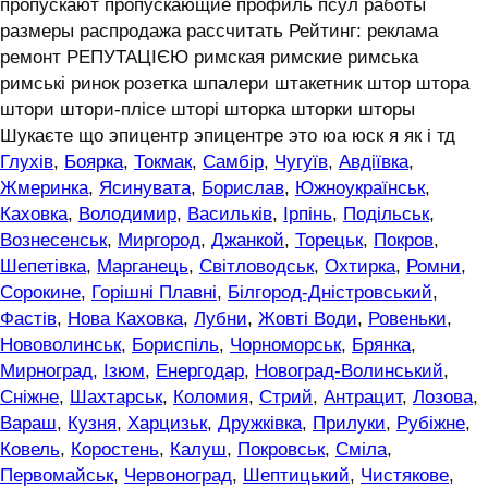
пропускают пропускающие профиль псул работы
размеры распродажа рассчитать Рейтинг: реклама
ремонт РЕПУТАЦІЄЮ римская римские римська
римські ринок розетка шпалери штакетник штор штора
штори штори-плісе шторі шторка шторки шторы
Шукаєте що эпицентр эпицентре это юа юск я як і тд
Глухів
,
Боярка
,
Токмак
,
Самбір
,
Чугуїв
,
Авдіївка
,
Жмеринка
,
Ясинувата
,
Борислав
,
Южноукраїнськ
,
Каховка
,
Володимир
,
Васильків
,
Ірпінь
,
Подільськ
,
Вознесенськ
,
Миргород
,
Джанкой
,
Торецьк
,
Покров
,
Шепетівка
,
Марганець
,
Світловодськ
,
Охтирка
,
Ромни
,
Сорокине
,
Горішні Плавні
,
Білгород-Дністровський
,
Фастів
,
Нова Каховка
,
Лубни
,
Жовті Води
,
Ровеньки
,
Нововолинськ
,
Бориспіль
,
Чорноморськ
,
Брянка
,
Мирноград
,
Ізюм
,
Енергодар
,
Новоград-Волинський
,
Сніжне
,
Шахтарськ
,
Коломия
,
Стрий
,
Антрацит
,
Лозова
,
Вараш
,
Кузня
,
Харцизьк
,
Дружківка
,
Прилуки
,
Рубіжне
,
Ковель
,
Коростень
,
Калуш
,
Покровськ
,
Сміла
,
Первомайськ
,
Червоноград
,
Шептицький
,
Чистякове
,