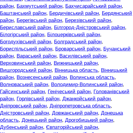
район
,
Бахмутський район
,
Бахчисарайський район
,
Баштанський район
,
Бердичівський район
,
Бердянський
район
,
Берегівський район
,
Березівський район
,
Бериславський район
,
Білгород-Дністровський район
,
Білогірський район
,
Білоцерківський район
,
Богодухівський район
,
Болградський район
,
Бориспільський район
,
Броварський район
,
Бучанський
район
,
Вараський район
,
Василівський район
,
Верховинський район
,
Вижницький район
,
Вишгородський район
,
Вінницька область
,
Вінницький
район
,
Вознесенський район
,
Волинська область
,
Волноваський район
,
Володимир-Волинський район
,
Гайсинський район
,
Генічеський район
,
Голованівський
район
,
Горлівський район
,
Джанкойський район
,
Дніпровський район
,
Дніпропетровська область
,
Дністровський район
,
Довжанський район
,
Донецька
область
,
Донецький район
,
Дрогобицький район
,
Дубенський район
,
Євпаторійський район
,