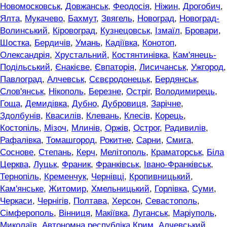
Новомосковськ
,
Довжанськ
,
Феодосія
,
Ніжин
,
Дрогобич
,
Ялта
,
Мукачево
,
Бахмут
,
Звягель
,
Новоград
,
Новоград-
Волинський
,
Кіровоград
,
Кузнецовськ
,
Ізмаїл
,
Бровари
,
Шостка
,
Бердичів
,
Умань
,
Кадіївка
,
Конотоп
,
Олександрія
,
Хрустальний
,
Костянтинівка
,
Кам'янець-
Подільський
,
Єнакієве
,
Євпаторія
,
Лисичанськ
,
Ужгород
,
Павлоград
,
Алчевськ
,
Сєвєродонецьк
,
Бердянськ
,
Слов'янськ
,
Нікополь
,
Березне
,
Остріг
,
Володимирець
,
Гоща
,
Демидівка
,
Дубно
,
Дубровиця
,
Зарічне
,
Здолбунів
,
Квасилів
,
Клевань
,
Клесів
,
Корець
,
Костопіль
,
Мізоч
,
Млинів
,
Оржів
,
Острог
,
Радивилів
,
Рафалівка
,
Томашгород
,
Рокитне
,
Сарни
,
Смига
,
Соснове
,
Степань
,
Керч
,
Мелітополь
,
Краматорськ
,
Біла
Церква
,
Луцьк
,
Франик
,
Франківськ
,
Івано-Франківськ
,
Тернопіль
,
Кременчук
,
Чернівці
,
Кропивницький
,
Кам'янське
,
Житомир
,
Хмельницький
,
Горлівка
,
Суми
,
Черкаси
,
Чернігів
,
Полтава
,
Херсон
,
Севастополь
,
Сімферополь
,
Вінниця
,
Макіївка
,
Луганськ
,
Маріуполь
,
Миколаїв
,
Автономна республіка Крим
,
Алчевський