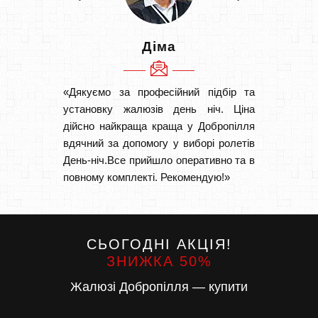
Діма
«Дякуємо за професійний підбір та
«Швидк
установку жалюзів день ніч. Ціна
Рекоме
дійсно найкраща краща у Добропілля
вам І
вдячний за допомогу у виборі ролетів
замовл
День-ніч.Все прийшло оперативно та в
замовл
повному комплекті. Рекомендую!»
СЬОГОДНІ АКЦІЯ!
ЗНИЖКА 50%
Жалюзі Добропілля — купити