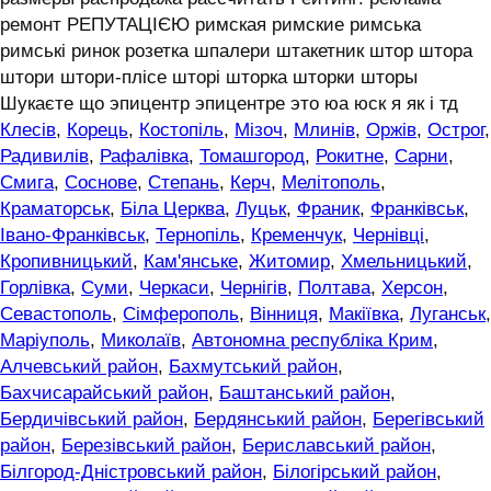
ремонт РЕПУТАЦІЄЮ римская римские римська
римські ринок розетка шпалери штакетник штор штора
штори штори-плісе шторі шторка шторки шторы
Шукаєте що эпицентр эпицентре это юа юск я як і тд
Клесів
,
Корець
,
Костопіль
,
Мізоч
,
Млинів
,
Оржів
,
Острог
,
Радивилів
,
Рафалівка
,
Томашгород
,
Рокитне
,
Сарни
,
Смига
,
Соснове
,
Степань
,
Керч
,
Мелітополь
,
Краматорськ
,
Біла Церква
,
Луцьк
,
Франик
,
Франківськ
,
Івано-Франківськ
,
Тернопіль
,
Кременчук
,
Чернівці
,
Кропивницький
,
Кам'янське
,
Житомир
,
Хмельницький
,
Горлівка
,
Суми
,
Черкаси
,
Чернігів
,
Полтава
,
Херсон
,
Севастополь
,
Сімферополь
,
Вінниця
,
Макіївка
,
Луганськ
,
Маріуполь
,
Миколаїв
,
Автономна республіка Крим
,
Алчевський район
,
Бахмутський район
,
Бахчисарайський район
,
Баштанський район
,
Бердичівський район
,
Бердянський район
,
Берегівський
район
,
Березівський район
,
Бериславський район
,
Білгород-Дністровський район
,
Білогірський район
,