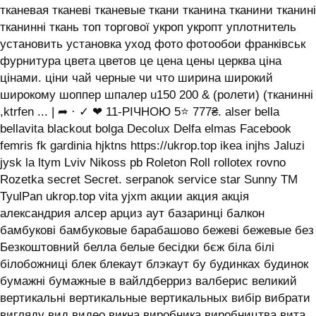
тканевая тканеві тканевые ткани тканина тканини тканині
тканинні ткань топ торгової укроп укропт уплотнитель
установить установка уход фото фотообои франківськ
фурнитура цвета цветов це цена цены церква ціна
цінами. ціни чай черные чи что ширина широкий
широкому шоппер шпалер u150 200 & (ролети) (тканинні
,ktrfen ... | ➦ · ✓ ❤ 11-РІЧНОЮ 5⭐ 777₴. alser bella
bellavita blackout bolga Decolux Delfa elmas Facebook
femris fk gardinia hjktns https://ukrop.top ikea injhs Jaluzi
jysk la ltym Lviv Nikoss pb Roleton Roll rollotex rovno
Rozetka secret Secret. serpanok service star Sunny TM
TyulPan ukrop.top vita yjxm акции акция акція
александрия алсер арциз аут базаринці балкон
бамбукові бамбуковые барабашово бежеві бежевые без
Безкоштовний белла белые бесідки бєж біла білі
білобожниці блек блекаут блэкаут бу будинках будинок
бумажні бумажные в вайлдберриз валберис великий
вертикальні вертикальные вертикальных вибір вибрати
вигляду вид видео викна виробника виробництва вита