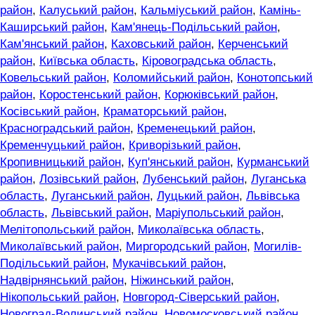
район
,
Калуський район
,
Кальміуський район
,
Камінь-
Каширський район
,
Кам'янець-Подільський район
,
Кам'янський район
,
Каховський район
,
Керченський
район
,
Київська область
,
Кіровоградська область
,
Ковельський район
,
Коломийський район
,
Конотопський
район
,
Коростенський район
,
Корюківський район
,
Косівський район
,
Краматорський район
,
Красноградський район
,
Кременецький район
,
Кременчуцький район
,
Криворізький район
,
Кропивницький район
,
Куп'янський район
,
Курманський
район
,
Лозівський район
,
Лубенський район
,
Луганська
область
,
Луганський район
,
Луцький район
,
Львівська
область
,
Львівський район
,
Маріупольський район
,
Мелітопольський район
,
Миколаївська область
,
Миколаївський район
,
Миргородський район
,
Могилів-
Подільський район
,
Мукачівський район
,
Надвірнянський район
,
Ніжинський район
,
Нікопольський район
,
Новгород-Сіверський район
,
Новоград-Волинський район
,
Новомосковський район
,