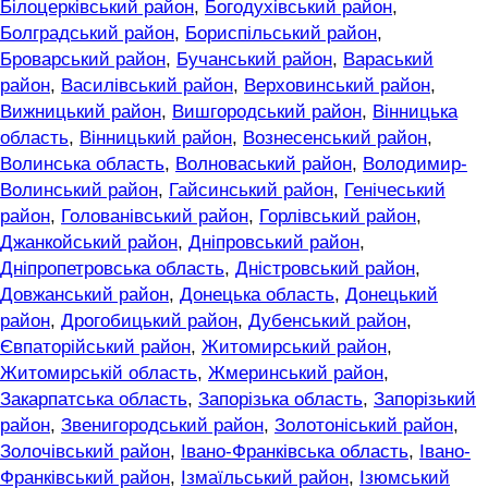
Білоцерківський район
,
Богодухівський район
,
Болградський район
,
Бориспільський район
,
Броварський район
,
Бучанський район
,
Вараський
район
,
Василівський район
,
Верховинський район
,
Вижницький район
,
Вишгородський район
,
Вінницька
область
,
Вінницький район
,
Вознесенський район
,
Волинська область
,
Волноваський район
,
Володимир-
Волинський район
,
Гайсинський район
,
Генічеський
район
,
Голованівський район
,
Горлівський район
,
Джанкойський район
,
Дніпровський район
,
Дніпропетровська область
,
Дністровський район
,
Довжанський район
,
Донецька область
,
Донецький
район
,
Дрогобицький район
,
Дубенський район
,
Євпаторійський район
,
Житомирський район
,
Житомирській область
,
Жмеринський район
,
Закарпатська область
,
Запорізька область
,
Запорізький
район
,
Звенигородський район
,
Золотоніський район
,
Золочівський район
,
Івано-Франківська область
,
Івано-
Франківський район
,
Ізмаїльський район
,
Ізюмський