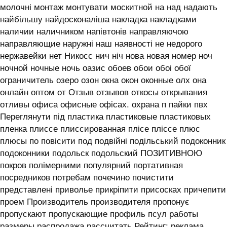
молочні монтаж монтувати москитной на над надають
найбільшу найдосконаліша накладка накладками
наличии наличником напівтонів направляючою
направляющие наружні наш наявності не недорого
нержавейки нет Никосс нич ніч нова новая номер ноч
ночной ночные ночь оазис обоев обои обоі обої
ограничитель озеро озон окна окон оконные олх она
онлайн оптом от Отзыв отзывов откосы открывания
отливы офиса офисные офісах. охрана п пайки пвх
Переглянути під пластика пластиковые пластиковых
пленка плиссе плиссированная плісе пліссе плюс
плюсы по повісити под подвійні подільський подоконник
подоконники подольск подольский ПОЗИТИВНОЮ
покров полімерними популярний портативная
посредников потребам почечино почистити
представлені приволье прикріпити присосках причепити
проем Производитель производителя пропонує
пропускают пропускающие профиль псул работы
размеры распродажа рассчитать Рейтинг: реклама