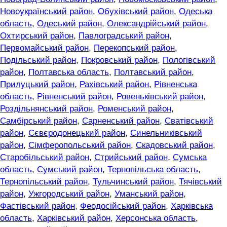
Новоукраїнський район
,
Обухівський район
,
Одеська
область
,
Одеський район
,
Олександрійський район
,
Охтирський район
,
Павлоградський район
,
Первомайський район
,
Перекопський район
,
Подільський район
,
Покровський район
,
Пологівський
район
,
Полтавська область
,
Полтавський район
,
Прилуцький район
,
Рахівський район
,
Рівненська
область
,
Рівненський район
,
Ровеньківський район
,
Роздільнянський район
,
Роменський район
,
Самбірський район
,
Сарненський район
,
Сватівський
район
,
Сєвєродонецький район
,
Синельниківський
район
,
Сімферопольський район
,
Скадовський район
,
Старобільський район
,
Стрийський район
,
Сумська
область
,
Сумський район
,
Тернопільська область
,
Тернопільський район
,
Тульчинський район
,
Тячівський
район
,
Ужгородський район
,
Уманський район
,
Фастівський район
,
Феодосійський район
,
Харківська
область
,
Харківський район
,
Херсонська область
,