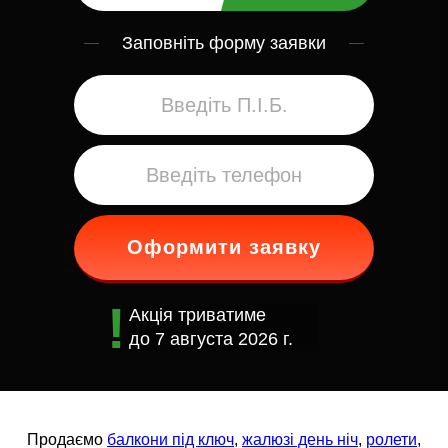
Заповніть форму заявки
Оформити заявку
Акція триватиме
до
7 августа 2026 г.
Продаємо
балкони під ключ
,
жалюзі день ніч
,
ролети
,