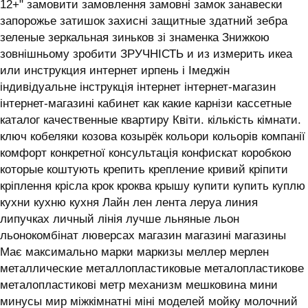
12+" замовити замовлення замовні замок занавески
запорожье затишок захисні защитные здатний зебра
зеленые зеркальная зиньков зі знаменка Знижкою
зовнішньому зробити ЗРУЧНІСТЬ и из измерить икеа
или инструкция интернет ирпень і ‎Імеджін
індивідуальне інструкція інтернет інтернет-магазин
інтернет-магазині кабинет как какие карнізи кассетные
каталог качественные квартиру Квіти. кількість кімнати.
ключ кобеляки козова козырёк кольори кольорів компанії
комфорт конкретної консультація конфискат коробкою
которые коштують крепить крепление кривий кріпити
кріплення крісла крок кроква крышу купити купить куплю
кухни кухню кухня ‎Лайн лен лента леруа линия
липучках личный лінія лучше льняные льон
льонокомбінат люверсах магазин магазині магазины
Має максимально марки маркизы меллер мерлен
металлические металлопластиковые металопластикове
металопластикові метр механизм мешковина мини
минусы мир міжкімнатні міні моделей мойку молочний