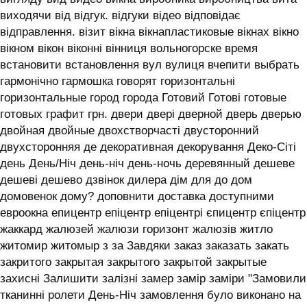
виходячи від відгук. відгуки відео відповідає
відправлення. візит вікна вікнапластиковые вікнах вікно
вікном вікон віконні вінниця вольногорске время
встановити встановлення вул вулиця вчепити выбрать
гармонічно гармошка говорят горизонтальні
горизонтальные город города Готовий Готові готовые
готовых графит грн. двери двері дверной дверь дверью
двойная двойные двохстворчасті двусторонний
двухсторонняя де декоративная декорування Деко-Сіті
день День/Ніч день-ніч день-ночь деревянный дешеве
дешеві дешево дзвінок дилера дім для до дом
домовенок дому? доповнити доставка доступними
евроокна епицентр епіцентр епіцентрі єпицентр єпіцентр
жаккард жалюзей жалюзи горизонт жалюзів житло
житомир житомыр з за Завдяки заказ заказать закать
закритого закрытая закрытого закрытой закрытые
захисні Залишити залізні замер замір заміри "Замовили
тканинні ролети День-Ніч замовлення було виконано на