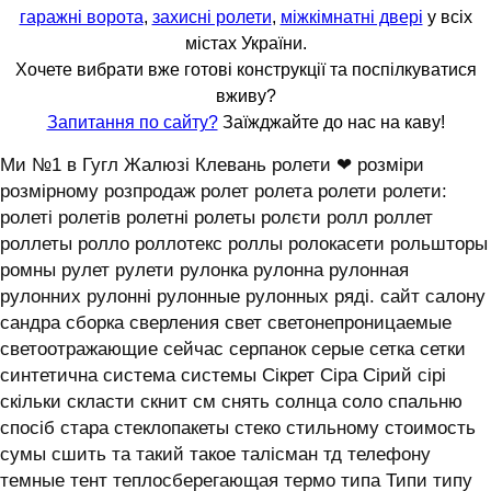
гаражні ворота
,
захисні ролети
,
міжкімнатні двері
у всіх
містах України.
Хочете вибрати вже готові конструкції та поспілкуватися
вживу?
Запитання по сайту?
Заїжджайте до нас на каву!
Ми №1 в Гугл Жалюзі Клевань ролети ❤ розміри
розмірному розпродаж ролет ролета ролети ролети:
ролеті ролетів ролетні ролеты ролєти ролл роллет
роллеты ролло роллотекс роллы ролокасети рольшторы
ромны рулет рулети рулонка рулонна рулонная
рулонних рулонні рулонные рулонных ряді. сайт салону
сандра сборка сверления свет светонепроницаемые
светоотражающие сейчас серпанок серые сетка сетки
синтетична система системы ‎Сікрет Сіра Сірий сірі
скільки скласти скнит см снять солнца соло спальню
спосіб стара стеклопакеты стеко стильному стоимость
сумы сшить та такий такое талісман тд телефону
темные тент теплосберегающая термо типа Типи типу