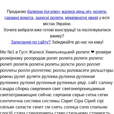
Продаємо
балкони під ключ
,
жалюзі день ніч
,
ролети
,
гаражні ворота
,
захисні ролети
,
міжкімнатні двері
у всіх
містах України.
Хочете вибрати вже готові конструкції та поспілкуватися
вживу?
Запитання по сайту?
Заїжджайте до нас на каву!
Ми №1 в Гугл Жалюзі Хмельницький ролети ❤ розміри
розмірному розпродаж ролет ролета ролети ролети:
ролеті ролетів ролетні ролеты ролєти ролл роллет
роллеты ролло роллотекс роллы ролокасети рольшторы
ромны рулет рулети рулонка рулонна рулонная
рулонних рулонні рулонные рулонных ряді. сайт салону
сандра сборка сверления свет светонепроницаемые
светоотражающие сейчас серпанок серые сетка сетки
синтетична система системы ‎Сікрет Сіра Сірий сірі
скільки скласти скнит см снять солнца соло спальню
спосіб стара стеклопакеты стеко стильному стоимость