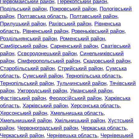
Первомайський район
,
Перекопський район
,
Подільський район
,
Покровський район
,
Пологівський
район
,
Полтавська область
,
Полтавський район
,
Прилуцький район
,
Рахівський район
,
Рівненська
область
,
Рівненський район
,
Ровеньківський район
,
Роздільнянський район
,
Роменський район
,
Самбірський район
,
Сарненський район
,
Сватівський
район
,
Сєвєродонецький район
,
Синельниківський
район
,
Сімферопольський район
,
Скадовський район
,
Старобільський район
,
Стрийський район
,
Сумська
область
,
Сумський район
,
Тернопільська область
,
Тернопільський район
,
Тульчинський район
,
Тячівський
район
,
Ужгородський район
,
Уманський район
,
Фастівський район
,
Феодосійський район
,
Харківська
область
,
Харківський район
,
Херсонська область
,
Херсонський район
,
Хмельницька область
,
Хмельницький район
,
Хмільницький район
,
Хустський
район
,
Червоноградський район
,
Черкаська область
,
Черкаський район
,
Чернівецька область
,
Чернівецький