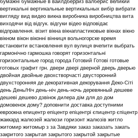
бумажні бумажные в вайлдберриз валберис великий
вертикальні вертикальные вертикальных вибір вибрати
вигляду вид видео викна виробника виробництва вита
виходячи від відгук. відгуки відео відповідає
відправлення. візит вікна вікнапластиковые вікнах вікно
вікном вікон віконні вінниця вольногорске время
встановити встановлення вул вулиця вчепити выбрать
гармонічно гармошка говорят горизонтальні
горизонтальные город города Готовий Готові готовые
готовых графит грн. двери двері дверной дверь дверью
двойная двойные двохстворчасті двусторонний
двухсторонняя де декоративная декорування Деко-Сіті
день День/Ніч день-ніч день-ночь деревянный дешеве
дешеві дешево дзвінок дилера дім для до дом
домовенок дому? доповнити доставка доступними
евроокна епицентр епіцентр епіцентрі єпицентр єпіцентр
жаккард жалюзей жалюзи горизонт жалюзів житло
житомир житомыр з за Завдяки заказ заказать закать
закритого закрытая закрытого закрытой закрытые