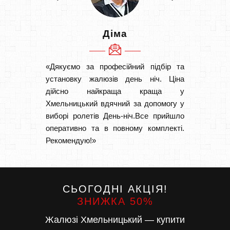
Діма
«Дякуємо за професійний підбір та
«Швидк
установку жалюзів день ніч. Ціна
Рекоме
дійсно найкраща краща у
вам І
Хмельницький вдячний за допомогу у
замовл
виборі ролетів День-ніч.Все прийшло
замовл
оперативно та в повному комплекті.
Рекомендую!»
СЬОГОДНІ АКЦІЯ!
ЗНИЖКА 50%
Жалюзі Хмельницький — купити