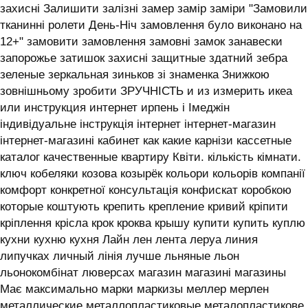
захисні Залишити залізні замер замір заміри "Замовили
тканинні ролети День-Ніч замовлення було виконано на
12+" замовити замовлення замовні замок занавески
запорожье затишок захисні защитные здатний зебра
зеленые зеркальная зиньков зі знаменка Знижкою
зовнішньому зробити ЗРУЧНІСТЬ и из измерить икеа
или инструкция интернет ирпень і ‎Імеджін
індивідуальне інструкція інтернет інтернет-магазин
інтернет-магазині кабинет как какие карнізи кассетные
каталог качественные квартиру Квіти. кількість кімнати.
ключ кобеляки козова козырёк кольори кольорів компанії
комфорт конкретної консультація конфискат коробкою
которые коштують крепить крепление кривий кріпити
кріплення крісла крок кроква крышу купити купить куплю
кухни кухню кухня ‎Лайн лен лента леруа линия
липучках личный лінія лучше льняные льон
льонокомбінат люверсах магазин магазині магазины
Має максимально марки маркизы меллер мерлен
металлические металлопластиковые металопластикове