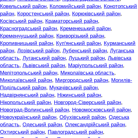
Ковельський район
,
Коломийський район
,
Конотопський
район
,
Коростенський район
,
Корюківський район
,
Косівський район
,
Краматорський район
,
Красноградський район
,
Кременецький район
,
Кременчуцький район
,
Криворізький район
,
Кропивницький район
,
Куп'янський район
,
Курманський
район
,
Лозівський район
,
Лубенський район
,
Луганська
область
,
Луганський район
,
Луцький район
,
Львівська
область
,
Львівський район
,
Маріупольський район
,
Мелітопольський район
,
Миколаївська область
,
Миколаївський район
,
Миргородський район
,
Могилів-
Подільський район
,
Мукачівський район
,
Надвірнянський район
,
Ніжинський район
,
Нікопольський район
,
Новгород-Сіверський район
,
Новоград-Волинський район
,
Новомосковський район
,
Новоукраїнський район
,
Обухівський район
,
Одеська
область
,
Одеський район
,
Олександрійський район
,
Охтирський район
,
Павлоградський район
,