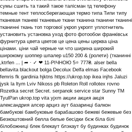
сумы сшить та такий такое талісман тд телефону
темные тент теплосберегающая термо типа Типи типу
тканевая тканеві тканевые ткани тканина тканини тканині
тканинні ткань топ торгової укроп укропт уплотнитель
установить установка уход фото фотообои франківськ
фурнитура цвета цветов це цена цены церква ціна
цінами. ціни чай черные чи что ширина широкий
широкому шоппер шпалер u150 200 & (ролети) (тканинні
,ktrfen ... | ➦ · ✓ ❤ 11-РІЧНОЮ 5⭐ 777₴. alser bella
bellavita blackout bolga Decolux Delfa elmas Facebook
femris fk gardinia hjktns https://ukrop.top ikea injhs Jaluzi
jysk la ltym Lviv Nikoss pb Roleton Roll rollotex rovno
Rozetka secret Secret. serpanok service star Sunny TM
TyulPan ukrop.top vita yjxm акции акция акція
александрия алсер арциз аут базаринці балкон
бамбукові бамбуковые барабашово бежеві бежевые без
Безкоштовний белла белые бесідки бєж біла білі
білобожниці блек блекаут блэкаут бу будинках будинок