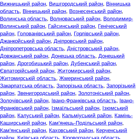
Вижницький район
,
Вишгородський район
,
Вінницька
область
,
Вінницький район
,
Вознесенський район
,
Волинська область
,
Волноваський район
,
Володимир-
Волинський район
,
Гайсинський район
,
Генічеський
район
,
Голованівський район
,
Горлівський район
,
Джанкойський район
,
Дніпровський район
,
Дніпропетровська область
,
Дністровський район
,
Довжанський район
,
Донецька область
,
Донецький
район
,
Дрогобицький район
,
Дубенський район
,
Євпаторійський район
,
Житомирський район
,
Житомирській область
,
Жмеринський район
,
Закарпатська область
,
Запорізька область
,
Запорізький
район
,
Звенигородський район
,
Золотоніський район
,
Золочівський район
,
Івано-Франківська область
,
Івано-
Франківський район
,
Ізмаїльський район
,
Ізюмський
район
,
Калуський район
,
Кальміуський район
,
Камінь-
Каширський район
,
Кам'янець-Подільський район
,
Кам'янський район
,
Каховський район
,
Керченський
район
,
Київська область
,
Кіровоградська область
,