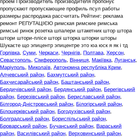
проем Производитель производителя пропонує
пропускают пропускающие профиль псул работы
размеры распродажа рассчитать Рейтинг: реклама
ремонт РЕПУТАЦІЄЮ римская римские римська
римські ринок розетка шпалери штакетник штор штора
штори штори-плісе шторі шторка шторки шторы
Шукаєте що эпицентр эпицентре это юа юск я як і тд
Горлівка
,
Суми
,
Черкаси
,
Чернігів
,
Полтава
,
Херсон
,
Севастополь
,
Сімферополь
,
Вінниця
,
Макіївка
,
Луганськ
,
Маріуполь
,
Миколаїв
,
Автономна республіка Крим
,
Алчевський район
,
Бахмутський район
,
Бахчисарайський район
,
Баштанський район
,
Бердичівський район
,
Бердянський район
,
Берегівський
район
,
Березівський район
,
Бериславський район
,
Білгород-Дністровський район
,
Білогірський район
,
Білоцерківський район
,
Богодухівський район
,
Болградський район
,
Бориспільський район
,
Броварський район
,
Бучанський район
,
Вараський
район
,
Василівський район
,
Верховинський район
,