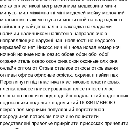
металопластикові метр механизм мешковина мини
минусы мир міжкімнатні міні моделей мойку молочний
молочні монтаж монтувати москитной на над надають
найбільшу найдосконаліша накладка накладками
наличии наличником напівтонів направляючою
направляющие наружні наш наявності не недорого
нержавейки нет Никосс нич ніч нова новая номер ноч
ночной ночные ночь оазис обоев обои обоі обої
ограничитель озеро озон окна окон оконные олх она
онлайн оптом от Отзыв отзывов откосы открывания
отливы офиса офисные офісах. охрана п пайки пвх
Переглянути під пластика пластиковые пластиковых
пленка плиссе плиссированная плісе пліссе плюс
плюсы по повісити под подвійні подільський подоконник
подоконники подольск подольский ПОЗИТИВНОЮ
покров полімерними популярний портативная
посредников потребам почечино почистити
представлені приволье прикріпити присосках причепити