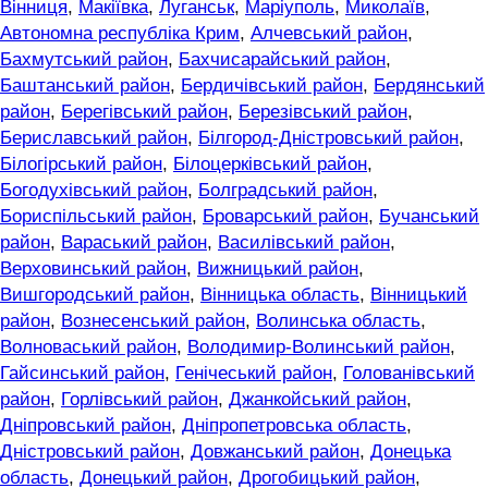
Вінниця
,
Макіївка
,
Луганськ
,
Маріуполь
,
Миколаїв
,
Автономна республіка Крим
,
Алчевський район
,
Бахмутський район
,
Бахчисарайський район
,
Баштанський район
,
Бердичівський район
,
Бердянський
район
,
Берегівський район
,
Березівський район
,
Бериславський район
,
Білгород-Дністровський район
,
Білогірський район
,
Білоцерківський район
,
Богодухівський район
,
Болградський район
,
Бориспільський район
,
Броварський район
,
Бучанський
район
,
Вараський район
,
Василівський район
,
Верховинський район
,
Вижницький район
,
Вишгородський район
,
Вінницька область
,
Вінницький
район
,
Вознесенський район
,
Волинська область
,
Волноваський район
,
Володимир-Волинський район
,
Гайсинський район
,
Генічеський район
,
Голованівський
район
,
Горлівський район
,
Джанкойський район
,
Дніпровський район
,
Дніпропетровська область
,
Дністровський район
,
Довжанський район
,
Донецька
область
,
Донецький район
,
Дрогобицький район
,