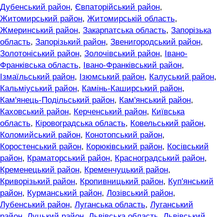
Дубенський район
,
Євпаторійський район
,
Житомирський район
,
Житомирській область
,
Жмеринський район
,
Закарпатська область
,
Запорізька
область
,
Запорізький район
,
Звенигородський район
,
Золотоніський район
,
Золочівський район
,
Івано-
Франківська область
,
Івано-Франківський район
,
Ізмаїльський район
,
Ізюмський район
,
Калуський район
,
Кальміуський район
,
Камінь-Каширський район
,
Кам'янець-Подільський район
,
Кам'янський район
,
Каховський район
,
Керченський район
,
Київська
область
,
Кіровоградська область
,
Ковельський район
,
Коломийський район
,
Конотопський район
,
Коростенський район
,
Корюківський район
,
Косівський
район
,
Краматорський район
,
Красноградський район
,
Кременецький район
,
Кременчуцький район
,
Криворізький район
,
Кропивницький район
,
Куп'янський
район
,
Курманський район
,
Лозівський район
,
Лубенський район
,
Луганська область
,
Луганський
район
,
Луцький район
,
Львівська область
,
Львівський