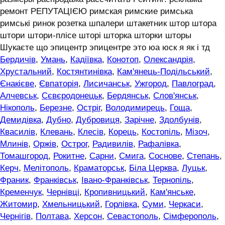
ремонт РЕПУТАЦІЄЮ римская римские римська
римські ринок розетка шпалери штакетник штор штора
штори штори-плісе шторі шторка шторки шторы
Шукаєте що эпицентр эпицентре это юа юск я як і тд
Бердичів
,
Умань
,
Кадіївка
,
Конотоп
,
Олександрія
,
Хрустальний
,
Костянтинівка
,
Кам'янець-Подільський
,
Єнакієве
,
Євпаторія
,
Лисичанськ
,
Ужгород
,
Павлоград
,
Алчевськ
,
Сєвєродонецьк
,
Бердянськ
,
Слов'янськ
,
Нікополь
,
Березне
,
Остріг
,
Володимирець
,
Гоща
,
Демидівка
,
Дубно
,
Дубровиця
,
Зарічне
,
Здолбунів
,
Квасилів
,
Клевань
,
Клесів
,
Корець
,
Костопіль
,
Мізоч
,
Млинів
,
Оржів
,
Острог
,
Радивилів
,
Рафалівка
,
Томашгород
,
Рокитне
,
Сарни
,
Смига
,
Соснове
,
Степань
,
Керч
,
Мелітополь
,
Краматорськ
,
Біла Церква
,
Луцьк
,
Франик
,
Франківськ
,
Івано-Франківськ
,
Тернопіль
,
Кременчук
,
Чернівці
,
Кропивницький
,
Кам'янське
,
Житомир
,
Хмельницький
,
Горлівка
,
Суми
,
Черкаси
,
Чернігів
,
Полтава
,
Херсон
,
Севастополь
,
Сімферополь
,