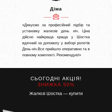
Діма
«Дякуємо за професійний підбір та
«Швидк
установку жалюзів день ніч. Ціна
Рекоме
дійсно найкраща краща у Шостка
вам І
вдячний за допомогу у виборі ролетів
замовл
День-ніч.Все прийшло оперативно та в
замовл
повному комплекті. Рекомендую!»
СЬОГОДНІ АКЦІЯ!
ЗНИЖКА 50%
Жалюзі Шостка — купити