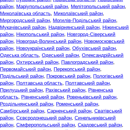
район
,
Маріупольський район
,
Мелітопольський район
,
Миколаївська область
,
Миколаївський район
,
Миргородський район
,
Могилів-Подільський район
,
Мукачівський район
,
Надвірнянський район
,
Ніжинський
район
,
Нікопольський район
,
Новгород-Сіверський
район
,
Новоград-Волинський район
,
Новомосковський
район
,
Новоукраїнський район
,
Обухівський район
,
Одеська область
,
Одеський район
,
Олександрійський
район
,
Охтирський район
,
Павлоградський район
,
Первомайський район
,
Перекопський район
,
Подільський район
,
Покровський район
,
Пологівський
район
,
Полтавська область
,
Полтавський район
,
Прилуцький район
,
Рахівський район
,
Рівненська
область
,
Рівненський район
,
Ровеньківський район
,
Роздільнянський район
,
Роменський район
,
Самбірський район
,
Сарненський район
,
Сватівський
район
,
Сєвєродонецький район
,
Синельниківський
район
,
Сімферопольський район
,
Скадовський район
,