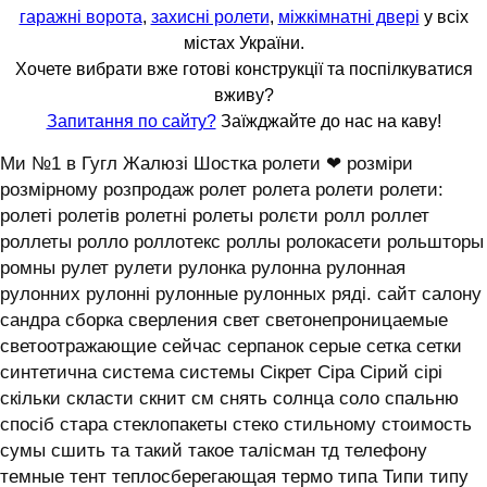
гаражні ворота
,
захисні ролети
,
міжкімнатні двері
у всіх
містах України.
Хочете вибрати вже готові конструкції та поспілкуватися
вживу?
Запитання по сайту?
Заїжджайте до нас на каву!
Ми №1 в Гугл Жалюзі Шостка ролети ❤ розміри
розмірному розпродаж ролет ролета ролети ролети:
ролеті ролетів ролетні ролеты ролєти ролл роллет
роллеты ролло роллотекс роллы ролокасети рольшторы
ромны рулет рулети рулонка рулонна рулонная
рулонних рулонні рулонные рулонных ряді. сайт салону
сандра сборка сверления свет светонепроницаемые
светоотражающие сейчас серпанок серые сетка сетки
синтетична система системы ‎Сікрет Сіра Сірий сірі
скільки скласти скнит см снять солнца соло спальню
спосіб стара стеклопакеты стеко стильному стоимость
сумы сшить та такий такое талісман тд телефону
темные тент теплосберегающая термо типа Типи типу