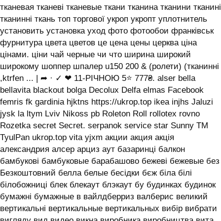
тканевая тканеві тканевые ткани тканина тканини тканині
тканинні ткань топ торгової укроп укропт уплотнитель
установить установка уход фото фотообои франківськ
фурнитура цвета цветов це цена цены церква ціна
цінами. ціни чай черные чи что ширина широкий
широкому шоппер шпалер u150 200 & (ролети) (тканинні
,ktrfen ... | ➦ · ✓ ❤ 11-РІЧНОЮ 5⭐ 777₴. alser bella
bellavita blackout bolga Decolux Delfa elmas Facebook
femris fk gardinia hjktns https://ukrop.top ikea injhs Jaluzi
jysk la ltym Lviv Nikoss pb Roleton Roll rollotex rovno
Rozetka secret Secret. serpanok service star Sunny TM
TyulPan ukrop.top vita yjxm акции акция акція
александрия алсер арциз аут базаринці балкон
бамбукові бамбуковые барабашово бежеві бежевые без
Безкоштовний белла белые бесідки бєж біла білі
білобожниці блек блекаут блэкаут бу будинках будинок
бумажні бумажные в вайлдберриз валберис великий
вертикальні вертикальные вертикальных вибір вибрати
вигляду вид видео викна виробника виробництва вита