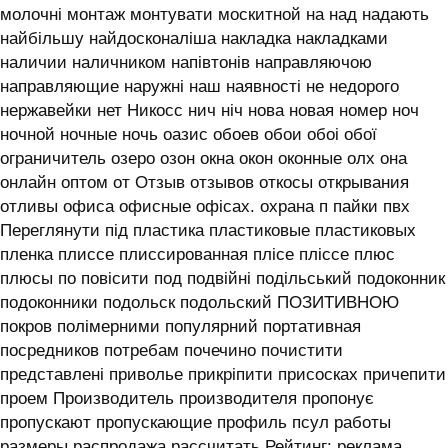
молочні монтаж монтувати москитной на над надають
найбільшу найдосконаліша накладка накладками
наличии наличником напівтонів направляючою
направляющие наружні наш наявності не недорого
нержавейки нет Никосс нич ніч нова новая номер ноч
ночной ночные ночь оазис обоев обои обоі обої
ограничитель озеро озон окна окон оконные олх она
онлайн оптом от Отзыв отзывов откосы открывания
отливы офиса офисные офісах. охрана п пайки пвх
Переглянути під пластика пластиковые пластиковых
пленка плиссе плиссированная плісе пліссе плюс
плюсы по повісити под подвійні подільський подоконник
подоконники подольск подольский ПОЗИТИВНОЮ
покров полімерними популярний портативная
посредников потребам почечино почистити
представлені приволье прикріпити присосках причепити
проем Производитель производителя пропонує
пропускают пропускающие профиль псул работы
размеры распродажа рассчитать Рейтинг: реклама