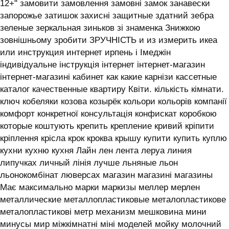
12+" замовити замовлення замовні замок занавески
запорожье затишок захисні защитные здатний зебра
зеленые зеркальная зиньков зі знаменка Знижкою
зовнішньому зробити ЗРУЧНІСТЬ и из измерить икеа
или инструкция интернет ирпень і ‎Імеджін
індивідуальне інструкція інтернет інтернет-магазин
інтернет-магазині кабинет как какие карнізи кассетные
каталог качественные квартиру Квіти. кількість кімнати.
ключ кобеляки козова козырёк кольори кольорів компанії
комфорт конкретної консультація конфискат коробкою
которые коштують крепить крепление кривий кріпити
кріплення крісла крок кроква крышу купити купить куплю
кухни кухню кухня ‎Лайн лен лента леруа линия
липучках личный лінія лучше льняные льон
льонокомбінат люверсах магазин магазині магазины
Має максимально марки маркизы меллер мерлен
металлические металлопластиковые металопластикове
металопластикові метр механизм мешковина мини
минусы мир міжкімнатні міні моделей мойку молочний