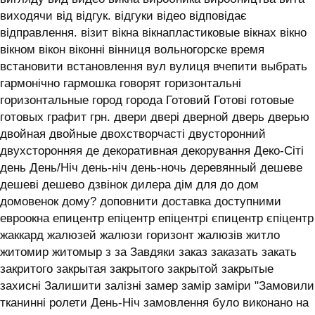
виходячи від відгук. відгуки відео відповідає
відправлення. візит вікна вікнапластиковые вікнах вікно
вікном вікон віконні вінниця вольногорске время
встановити встановлення вул вулиця вчепити выбрать
гармонічно гармошка говорят горизонтальні
горизонтальные город города Готовий Готові готовые
готовых графит грн. двери двері дверной дверь дверью
двойная двойные двохстворчасті двусторонний
двухсторонняя де декоративная декорування Деко-Сіті
день День/Ніч день-ніч день-ночь деревянный дешеве
дешеві дешево дзвінок дилера дім для до дом
домовенок дому? доповнити доставка доступними
евроокна епицентр епіцентр епіцентрі єпицентр єпіцентр
жаккард жалюзей жалюзи горизонт жалюзів житло
житомир житомыр з за Завдяки заказ заказать закать
закритого закрытая закрытого закрытой закрытые
захисні Залишити залізні замер замір заміри "Замовили
тканинні ролети День-Ніч замовлення було виконано на