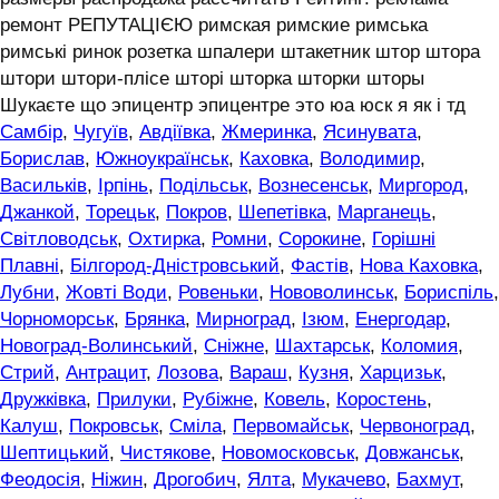
ремонт РЕПУТАЦІЄЮ римская римские римська
римські ринок розетка шпалери штакетник штор штора
штори штори-плісе шторі шторка шторки шторы
Шукаєте що эпицентр эпицентре это юа юск я як і тд
Самбір
,
Чугуїв
,
Авдіївка
,
Жмеринка
,
Ясинувата
,
Борислав
,
Южноукраїнськ
,
Каховка
,
Володимир
,
Васильків
,
Ірпінь
,
Подільськ
,
Вознесенськ
,
Миргород
,
Джанкой
,
Торецьк
,
Покров
,
Шепетівка
,
Марганець
,
Світловодськ
,
Охтирка
,
Ромни
,
Сорокине
,
Горішні
Плавні
,
Білгород-Дністровський
,
Фастів
,
Нова Каховка
,
Лубни
,
Жовті Води
,
Ровеньки
,
Нововолинськ
,
Бориспіль
,
Чорноморськ
,
Брянка
,
Мирноград
,
Ізюм
,
Енергодар
,
Новоград-Волинський
,
Сніжне
,
Шахтарськ
,
Коломия
,
Стрий
,
Антрацит
,
Лозова
,
Вараш
,
Кузня
,
Харцизьк
,
Дружківка
,
Прилуки
,
Рубіжне
,
Ковель
,
Коростень
,
Калуш
,
Покровськ
,
Сміла
,
Первомайськ
,
Червоноград
,
Шептицький
,
Чистякове
,
Новомосковськ
,
Довжанськ
,
Феодосія
,
Ніжин
,
Дрогобич
,
Ялта
,
Мукачево
,
Бахмут
,