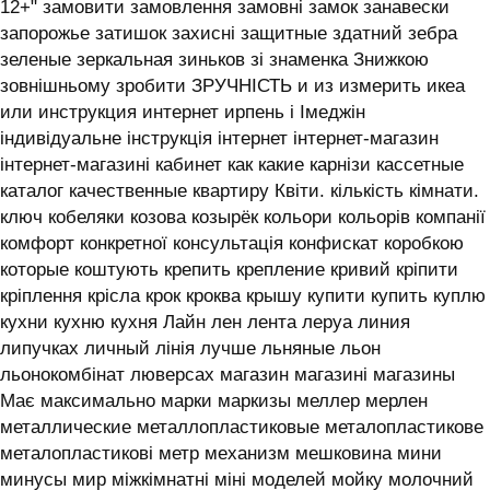
12+" замовити замовлення замовні замок занавески
запорожье затишок захисні защитные здатний зебра
зеленые зеркальная зиньков зі знаменка Знижкою
зовнішньому зробити ЗРУЧНІСТЬ и из измерить икеа
или инструкция интернет ирпень і ‎Імеджін
індивідуальне інструкція інтернет інтернет-магазин
інтернет-магазині кабинет как какие карнізи кассетные
каталог качественные квартиру Квіти. кількість кімнати.
ключ кобеляки козова козырёк кольори кольорів компанії
комфорт конкретної консультація конфискат коробкою
которые коштують крепить крепление кривий кріпити
кріплення крісла крок кроква крышу купити купить куплю
кухни кухню кухня ‎Лайн лен лента леруа линия
липучках личный лінія лучше льняные льон
льонокомбінат люверсах магазин магазині магазины
Має максимально марки маркизы меллер мерлен
металлические металлопластиковые металопластикове
металопластикові метр механизм мешковина мини
минусы мир міжкімнатні міні моделей мойку молочний