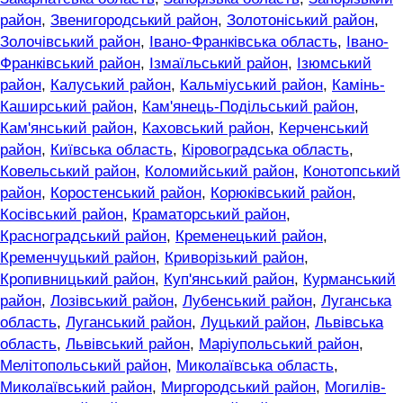
район
,
Звенигородський район
,
Золотоніський район
,
Золочівський район
,
Івано-Франківська область
,
Івано-
Франківський район
,
Ізмаїльський район
,
Ізюмський
район
,
Калуський район
,
Кальміуський район
,
Камінь-
Каширський район
,
Кам'янець-Подільський район
,
Кам'янський район
,
Каховський район
,
Керченський
район
,
Київська область
,
Кіровоградська область
,
Ковельський район
,
Коломийський район
,
Конотопський
район
,
Коростенський район
,
Корюківський район
,
Косівський район
,
Краматорський район
,
Красноградський район
,
Кременецький район
,
Кременчуцький район
,
Криворізький район
,
Кропивницький район
,
Куп'янський район
,
Курманський
район
,
Лозівський район
,
Лубенський район
,
Луганська
область
,
Луганський район
,
Луцький район
,
Львівська
область
,
Львівський район
,
Маріупольський район
,
Мелітопольський район
,
Миколаївська область
,
Миколаївський район
,
Миргородський район
,
Могилів-