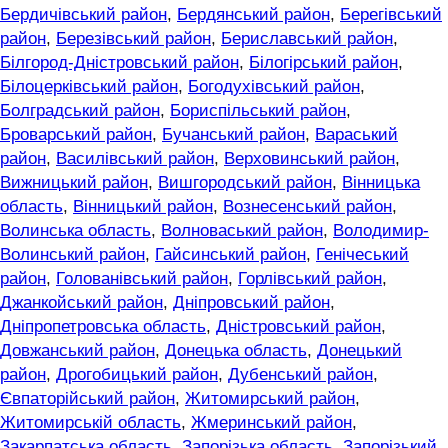
Бердичівський район
,
Бердянський район
,
Берегівський
район
,
Березівський район
,
Бериславський район
,
Білгород-Дністровський район
,
Білогірський район
,
Білоцерківський район
,
Богодухівський район
,
Болградський район
,
Бориспільський район
,
Броварський район
,
Бучанський район
,
Вараський
район
,
Василівський район
,
Верховинський район
,
Вижницький район
,
Вишгородський район
,
Вінницька
область
,
Вінницький район
,
Вознесенський район
,
Волинська область
,
Волноваський район
,
Володимир-
Волинський район
,
Гайсинський район
,
Генічеський
район
,
Голованівський район
,
Горлівський район
,
Джанкойський район
,
Дніпровський район
,
Дніпропетровська область
,
Дністровський район
,
Довжанський район
,
Донецька область
,
Донецький
район
,
Дрогобицький район
,
Дубенський район
,
Євпаторійський район
,
Житомирський район
,
Житомирській область
,
Жмеринський район
,
Закарпатська область
,
Запорізька область
,
Запорізький