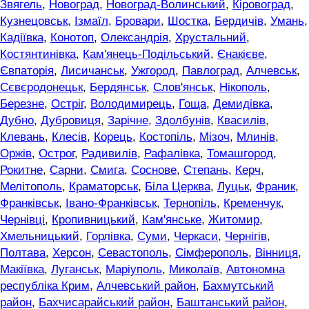
Звягель
,
Новоград
,
Новоград-Волинський
,
Кіровоград
,
Кузнецовськ
,
Ізмаїл
,
Бровари
,
Шостка
,
Бердичів
,
Умань
,
Кадіївка
,
Конотоп
,
Олександрія
,
Хрустальний
,
Костянтинівка
,
Кам'янець-Подільський
,
Єнакієве
,
Євпаторія
,
Лисичанськ
,
Ужгород
,
Павлоград
,
Алчевськ
,
Сєвєродонецьк
,
Бердянськ
,
Слов'янськ
,
Нікополь
,
Березне
,
Остріг
,
Володимирець
,
Гоща
,
Демидівка
,
Дубно
,
Дубровиця
,
Зарічне
,
Здолбунів
,
Квасилів
,
Клевань
,
Клесів
,
Корець
,
Костопіль
,
Мізоч
,
Млинів
,
Оржів
,
Острог
,
Радивилів
,
Рафалівка
,
Томашгород
,
Рокитне
,
Сарни
,
Смига
,
Соснове
,
Степань
,
Керч
,
Мелітополь
,
Краматорськ
,
Біла Церква
,
Луцьк
,
Франик
,
Франківськ
,
Івано-Франківськ
,
Тернопіль
,
Кременчук
,
Чернівці
,
Кропивницький
,
Кам'янське
,
Житомир
,
Хмельницький
,
Горлівка
,
Суми
,
Черкаси
,
Чернігів
,
Полтава
,
Херсон
,
Севастополь
,
Сімферополь
,
Вінниця
,
Макіївка
,
Луганськ
,
Маріуполь
,
Миколаїв
,
Автономна
республіка Крим
,
Алчевський район
,
Бахмутський
район
,
Бахчисарайський район
,
Баштанський район
,