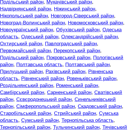
Подільський район
,
Мукачівський район
,
Надвірнянський район
,
Ніжинський район
,
Нікопольський район
,
Новгород-Сіверський район
,
Новоград-Волинський район
,
Новомосковський район
,
Новоукраїнський район
,
Обухівський район
,
Одеська
область
,
Одеський район
,
Олександрійський район
,
Охтирський район
,
Павлоградський район
,
Первомайський район
,
Перекопський район
,
Подільський район
,
Покровський район
,
Пологівський
район
,
Полтавська область
,
Полтавський район
,
Прилуцький район
,
Рахівський район
,
Рівненська
область
,
Рівненський район
,
Ровеньківський район
,
Роздільнянський район
,
Роменський район
,
Самбірський район
,
Сарненський район
,
Сватівський
район
,
Сєвєродонецький район
,
Синельниківський
район
,
Сімферопольський район
,
Скадовський район
,
Старобільський район
,
Стрийський район
,
Сумська
область
,
Сумський район
,
Тернопільська область
,
Тернопільський район
,
Тульчинський район
,
Тячівський