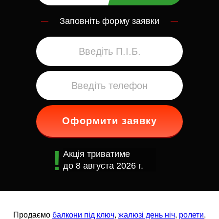
Заповніть форму заявки
Оформити заявку
Акція триватиме
до
8 августа 2026 г.
Продаємо
балкони під ключ
,
жалюзі день ніч
,
ролети
,