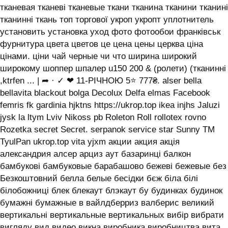
тканевая тканеві тканевые ткани тканина тканини тканині
тканинні ткань топ торгової укроп укропт уплотнитель
установить установка уход фото фотообои франківськ
фурнитура цвета цветов це цена цены церква ціна
цінами. ціни чай черные чи что ширина широкий
широкому шоппер шпалер u150 200 & (ролети) (тканинні
,ktrfen ... | ➦ · ✓ ❤ 11-РІЧНОЮ 5⭐ 777₴. alser bella
bellavita blackout bolga Decolux Delfa elmas Facebook
femris fk gardinia hjktns https://ukrop.top ikea injhs Jaluzi
jysk la ltym Lviv Nikoss pb Roleton Roll rollotex rovno
Rozetka secret Secret. serpanok service star Sunny TM
TyulPan ukrop.top vita yjxm акции акция акція
александрия алсер арциз аут базаринці балкон
бамбукові бамбуковые барабашово бежеві бежевые без
Безкоштовний белла белые бесідки бєж біла білі
білобожниці блек блекаут блэкаут бу будинках будинок
бумажні бумажные в вайлдберриз валберис великий
вертикальні вертикальные вертикальных вибір вибрати
вигляду вид видео викна виробника виробництва вита