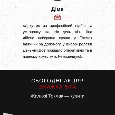
Діма
«Дякуємо за професійний підбір та
«Швидк
установку жалюзів день ніч. Ціна
Рекоме
дійсно найкраща краща у Токмак
вам І
вдячний за допомогу у виборі ролетів
замовл
День-ніч.Все прийшло оперативно та в
замовл
повному комплекті. Рекомендую!»
СЬОГОДНІ АКЦІЯ!
ЗНИЖКА 50%
Жалюзі Токмак — купити