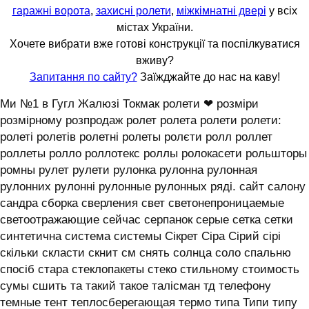
гаражні ворота
,
захисні ролети
,
міжкімнатні двері
у всіх
містах України.
Хочете вибрати вже готові конструкції та поспілкуватися
вживу?
Запитання по сайту?
Заїжджайте до нас на каву!
Ми №1 в Гугл Жалюзі Токмак ролети ❤ розміри
розмірному розпродаж ролет ролета ролети ролети:
ролеті ролетів ролетні ролеты ролєти ролл роллет
роллеты ролло роллотекс роллы ролокасети рольшторы
ромны рулет рулети рулонка рулонна рулонная
рулонних рулонні рулонные рулонных ряді. сайт салону
сандра сборка сверления свет светонепроницаемые
светоотражающие сейчас серпанок серые сетка сетки
синтетична система системы ‎Сікрет Сіра Сірий сірі
скільки скласти скнит см снять солнца соло спальню
спосіб стара стеклопакеты стеко стильному стоимость
сумы сшить та такий такое талісман тд телефону
темные тент теплосберегающая термо типа Типи типу