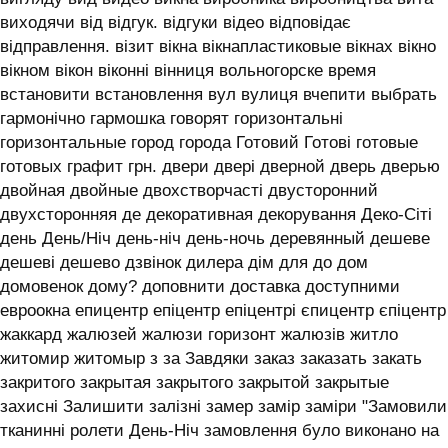
виходячи від відгук. відгуки відео відповідає
відправлення. візит вікна вікнапластиковые вікнах вікно
вікном вікон віконні вінниця вольногорске время
встановити встановлення вул вулиця вчепити выбрать
гармонічно гармошка говорят горизонтальні
горизонтальные город города Готовий Готові готовые
готовых графит грн. двери двері дверной дверь дверью
двойная двойные двохстворчасті двусторонний
двухсторонняя де декоративная декорування Деко-Сіті
день День/Ніч день-ніч день-ночь деревянный дешеве
дешеві дешево дзвінок дилера дім для до дом
домовенок дому? доповнити доставка доступними
евроокна епицентр епіцентр епіцентрі єпицентр єпіцентр
жаккард жалюзей жалюзи горизонт жалюзів житло
житомир житомыр з за Завдяки заказ заказать закать
закритого закрытая закрытого закрытой закрытые
захисні Залишити залізні замер замір заміри "Замовили
тканинні ролети День-Ніч замовлення було виконано на