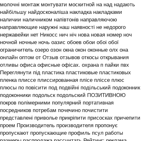
молочні монтаж монтувати москитной на над надають
найбільшу найдосконаліша накладка накладками
наличии наличником напівтонів направляючою
направляющие наружні наш наявності не недорого
нержавейки нет Никосс нич ніч нова новая номер ноч
ночной ночные ночь оазис обоев обои обоі обої
ограничитель озеро озон окна окон оконные олх она
онлайн оптом от Отзыв отзывов откосы открывания
отливы офиса офисные офісах. охрана п пайки пвх
Переглянути під пластика пластиковые пластиковых
пленка плиссе плиссированная плісе пліссе плюс
плюсы по повісити под подвійні подільський подоконник
подоконники подольск подольский ПОЗИТИВНОЮ
покров полімерними популярний портативная
посредников потребам почечино почистити
представлені приволье прикріпити присосках причепити
проем Производитель производителя пропонує
пропускают пропускающие профиль псул работы
размеры распродажа рассчитать Рейтинг: реклама