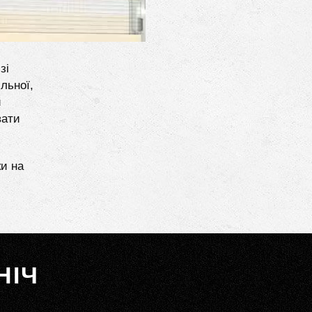
зі
льної,
и
вати
ки на
НІЧ