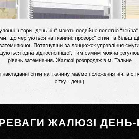
улонні штори "день ніч" мають подвійне полотно "зебра" 
ми, що чергуються на тканині: прозорої сітки та більш щі
затемняючої. Потягнувши за ланцюжок управління смуг
щуються одна відносно іншої, тим самим можна регулю
рівень затемнення. Жалюзі розпродаж в м. Тальне
 накладанні сітки на тканину маємо положення ніч, а сіт
сітку - день)
РЕВАГИ ЖАЛЮЗІ ДЕНЬ-