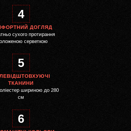
4
МФОРТНИЙ ДОГЛЯД
тньо сухого протирання
оложеною серветкою
5
ЛЕВІДШТОВХУЮЧІ
ТКАНИНИ
оліестер шириною до 280
см
6