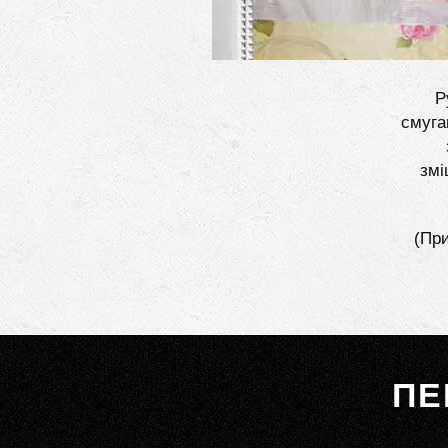
Р
смуга
змі
(При
ПЕ