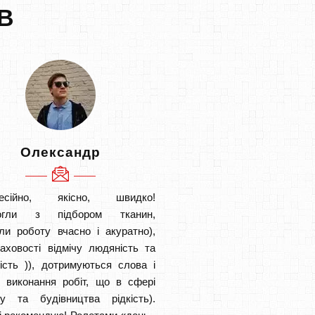
В
Олександр
есійно, якісно, швидко!
огли з підбором тканин,
ли роботу вчасно і акуратно),
аховості відмічу людяність та
ість )), дотримуються слова і
в виконання робіт, що в сфері
ту та будівництва рідкість).