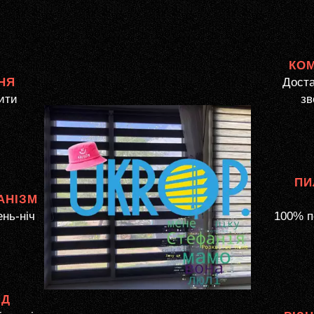
КО
НЯ
Доста
ити
зв
ПИ
АНІЗМ
ень-ніч
100% п
ЯД