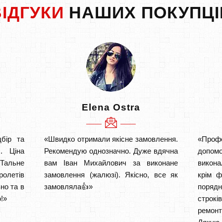
ВІДГУКИ
НАШИХ ПОКУПЦІ
Elena Ostra
бір та
«Швидко отримали якісне замовлення.
«Проф
. Ціна
Рекомендую однозначно. Дуже вдячна
допом
Тальне
вам Іван Михайлович за виконане
викона
ролетів
замовлення (жалюзі). Якісно, все як
крім ф
но та в
замовляла👍»
порядн
!»
строкі
ремон