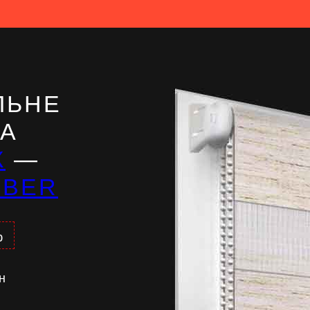
ЛЬНЕ
НА
Ж
—
IBER
%
н