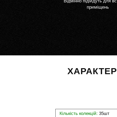
Відмінно підійдуть для вс
приміщень
ХАРАКТЕ
Кількість колекцій:
35шт