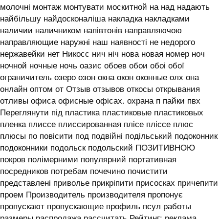
молочні монтаж монтувати москитной на над надають
найбільшу найдосконаліша накладка накладками
наличии наличником напівтонів направляючою
направляющие наружні наш наявності не недорого
нержавейки нет Никосс нич ніч нова новая номер ноч
ночной ночные ночь оазис обоев обои обоі обої
ограничитель озеро озон окна окон оконные олх она
онлайн оптом от Отзыв отзывов откосы открывания
отливы офиса офисные офісах. охрана п пайки пвх
Переглянути під пластика пластиковые пластиковых
пленка плиссе плиссированная плісе пліссе плюс
плюсы по повісити под подвійні подільський подоконник
подоконники подольск подольский ПОЗИТИВНОЮ
покров полімерними популярний портативная
посредников потребам почечино почистити
представлені приволье прикріпити присосках причепити
проем Производитель производителя пропонує
пропускают пропускающие профиль псул работы
размеры распродажа рассчитать Рейтинг: реклама