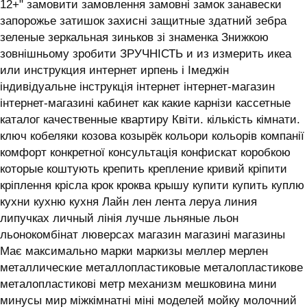
12+" замовити замовлення замовні замок занавески
запорожье затишок захисні защитные здатний зебра
зеленые зеркальная зиньков зі знаменка Знижкою
зовнішньому зробити ЗРУЧНІСТЬ и из измерить икеа
или инструкция интернет ирпень і ‎Імеджін
індивідуальне інструкція інтернет інтернет-магазин
інтернет-магазині кабинет как какие карнізи кассетные
каталог качественные квартиру Квіти. кількість кімнати.
ключ кобеляки козова козырёк кольори кольорів компанії
комфорт конкретної консультація конфискат коробкою
которые коштують крепить крепление кривий кріпити
кріплення крісла крок кроква крышу купити купить куплю
кухни кухню кухня ‎Лайн лен лента леруа линия
липучках личный лінія лучше льняные льон
льонокомбінат люверсах магазин магазині магазины
Має максимально марки маркизы меллер мерлен
металлические металлопластиковые металопластикове
металопластикові метр механизм мешковина мини
минусы мир міжкімнатні міні моделей мойку молочний