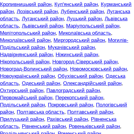
Кропивницький район
,
Куп'янський район
,
Курманський
район
,
Лозівський район
,
Лубенський район
,
Луганська
область
,
Луганський район
,
Луцький район
,
Львівська
область
,
Львівський район
,
Маріупольський район
,
Мелітопольський район
,
Миколаївська область
,
Миколаївський район
,
Миргородський район
,
Могилів-
Подільський район
,
Мукачівський район
,
Надвірнянський район
,
Ніжинський район
,
Нікопольський район
,
Новгород-Сіверський район
,
Новоград-Волинський район
,
Новомосковський район
,
Новоукраїнський район
,
Обухівський район
,
Одеська
область
,
Одеський район
,
Олександрійський район
,
Охтирський район
,
Павлоградський район
,
Первомайський район
,
Перекопський район
,
Подільський район
,
Покровський район
,
Пологівський
район
,
Полтавська область
,
Полтавський район
,
Прилуцький район
,
Рахівський район
,
Рівненська
область
,
Рівненський район
,
Ровеньківський район
,
Роздільнянський район
,
Роменський район
,