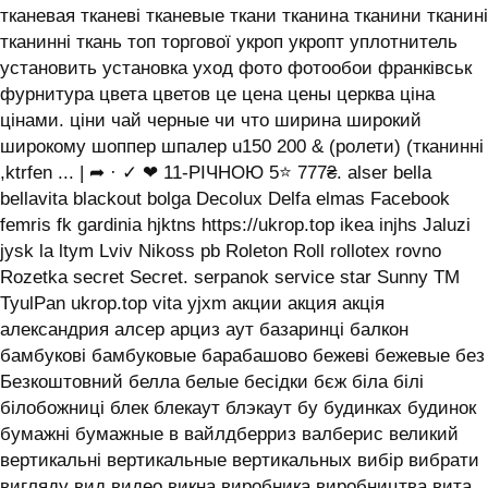
тканевая тканеві тканевые ткани тканина тканини тканині
тканинні ткань топ торгової укроп укропт уплотнитель
установить установка уход фото фотообои франківськ
фурнитура цвета цветов це цена цены церква ціна
цінами. ціни чай черные чи что ширина широкий
широкому шоппер шпалер u150 200 & (ролети) (тканинні
,ktrfen ... | ➦ · ✓ ❤ 11-РІЧНОЮ 5⭐ 777₴. alser bella
bellavita blackout bolga Decolux Delfa elmas Facebook
femris fk gardinia hjktns https://ukrop.top ikea injhs Jaluzi
jysk la ltym Lviv Nikoss pb Roleton Roll rollotex rovno
Rozetka secret Secret. serpanok service star Sunny TM
TyulPan ukrop.top vita yjxm акции акция акція
александрия алсер арциз аут базаринці балкон
бамбукові бамбуковые барабашово бежеві бежевые без
Безкоштовний белла белые бесідки бєж біла білі
білобожниці блек блекаут блэкаут бу будинках будинок
бумажні бумажные в вайлдберриз валберис великий
вертикальні вертикальные вертикальных вибір вибрати
вигляду вид видео викна виробника виробництва вита