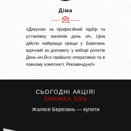
Діма
«Дякуємо за професійний підбір та
«Швидк
установку жалюзів день ніч. Ціна
Рекоме
дійсно найкраща краща у Березань
вам І
вдячний за допомогу у виборі ролетів
замовл
День-ніч.Все прийшло оперативно та в
замовл
повному комплекті. Рекомендую!»
СЬОГОДНІ АКЦІЯ!
ЗНИЖКА 50%
Жалюзі Березань — купити