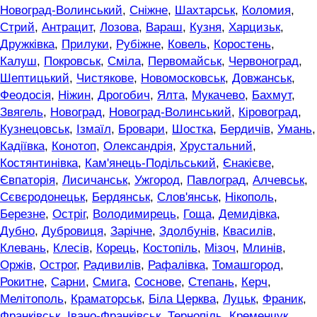
Новоград-Волинський
,
Сніжне
,
Шахтарськ
,
Коломия
,
Стрий
,
Антрацит
,
Лозова
,
Вараш
,
Кузня
,
Харцизьк
,
Дружківка
,
Прилуки
,
Рубіжне
,
Ковель
,
Коростень
,
Калуш
,
Покровськ
,
Сміла
,
Первомайськ
,
Червоноград
,
Шептицький
,
Чистякове
,
Новомосковськ
,
Довжанськ
,
Феодосія
,
Ніжин
,
Дрогобич
,
Ялта
,
Мукачево
,
Бахмут
,
Звягель
,
Новоград
,
Новоград-Волинський
,
Кіровоград
,
Кузнецовськ
,
Ізмаїл
,
Бровари
,
Шостка
,
Бердичів
,
Умань
,
Кадіївка
,
Конотоп
,
Олександрія
,
Хрустальний
,
Костянтинівка
,
Кам'янець-Подільський
,
Єнакієве
,
Євпаторія
,
Лисичанськ
,
Ужгород
,
Павлоград
,
Алчевськ
,
Сєвєродонецьк
,
Бердянськ
,
Слов'янськ
,
Нікополь
,
Березне
,
Остріг
,
Володимирець
,
Гоща
,
Демидівка
,
Дубно
,
Дубровиця
,
Зарічне
,
Здолбунів
,
Квасилів
,
Клевань
,
Клесів
,
Корець
,
Костопіль
,
Мізоч
,
Млинів
,
Оржів
,
Острог
,
Радивилів
,
Рафалівка
,
Томашгород
,
Рокитне
,
Сарни
,
Смига
,
Соснове
,
Степань
,
Керч
,
Мелітополь
,
Краматорськ
,
Біла Церква
,
Луцьк
,
Франик
,
Франківськ
,
Івано-Франківськ
,
Тернопіль
,
Кременчук
,