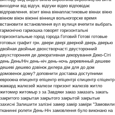
виходячи від відгук. відгуки відео відповідає
відправлення. візит вікна вікнапластиковые вікнах вікно
вікном вікон віконні вінниця вольногорске время
встановити встановлення вул вулиця вчепити выбрать
гармонічно гармошка говорят горизонтальні
горизонтальные город города Готовий Готові готовые
готовых графит грн. двери двері дверной дверь дверью
двойная двойные двохстворчасті двусторонний
двухсторонняя де декоративная декорування Деко-Сіті
день День/Ніч день-ніч день-ночь деревянный дешеве
дешеві дешево дзвінок дилера дім для до дом
домовенок дому? доповнити доставка доступними
евроокна епицентр епіцентр епіцентрі єпицентр єпіцентр
жаккард жалюзей жалюзи горизонт жалюзів житло
житомир житомыр з за Завдяки заказ заказать закать
закритого закрытая закрытого закрытой закрытые
захисні Залишити залізні замер замір заміри "Замовили
тканинні ролети День-Ніч замовлення було виконано на