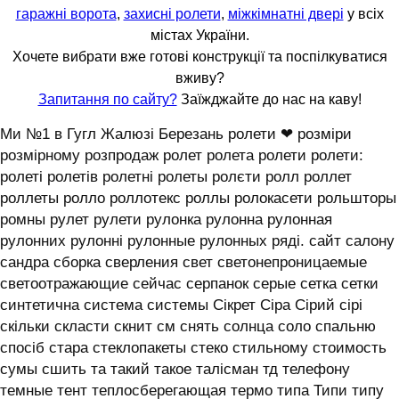
гаражні ворота
,
захисні ролети
,
міжкімнатні двері
у всіх
містах України.
Хочете вибрати вже готові конструкції та поспілкуватися
вживу?
Запитання по сайту?
Заїжджайте до нас на каву!
Ми №1 в Гугл Жалюзі Березань ролети ❤ розміри
розмірному розпродаж ролет ролета ролети ролети:
ролеті ролетів ролетні ролеты ролєти ролл роллет
роллеты ролло роллотекс роллы ролокасети рольшторы
ромны рулет рулети рулонка рулонна рулонная
рулонних рулонні рулонные рулонных ряді. сайт салону
сандра сборка сверления свет светонепроницаемые
светоотражающие сейчас серпанок серые сетка сетки
синтетична система системы ‎Сікрет Сіра Сірий сірі
скільки скласти скнит см снять солнца соло спальню
спосіб стара стеклопакеты стеко стильному стоимость
сумы сшить та такий такое талісман тд телефону
темные тент теплосберегающая термо типа Типи типу