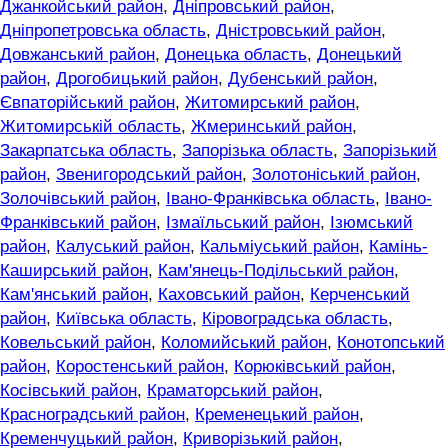
Джанкойський район
,
Дніпровський район
,
Дніпропетровська область
,
Дністровський район
,
Довжанський район
,
Донецька область
,
Донецький
район
,
Дрогобицький район
,
Дубенський район
,
Євпаторійський район
,
Житомирський район
,
Житомирській область
,
Жмеринський район
,
Закарпатська область
,
Запорізька область
,
Запорізький
район
,
Звенигородський район
,
Золотоніський район
,
Золочівський район
,
Івано-Франківська область
,
Івано-
Франківський район
,
Ізмаїльський район
,
Ізюмський
район
,
Калуський район
,
Кальміуський район
,
Камінь-
Каширський район
,
Кам'янець-Подільський район
,
Кам'янський район
,
Каховський район
,
Керченський
район
,
Київська область
,
Кіровоградська область
,
Ковельський район
,
Коломийський район
,
Конотопський
район
,
Коростенський район
,
Корюківський район
,
Косівський район
,
Краматорський район
,
Красноградський район
,
Кременецький район
,
Кременчуцький район
,
Криворізький район
,