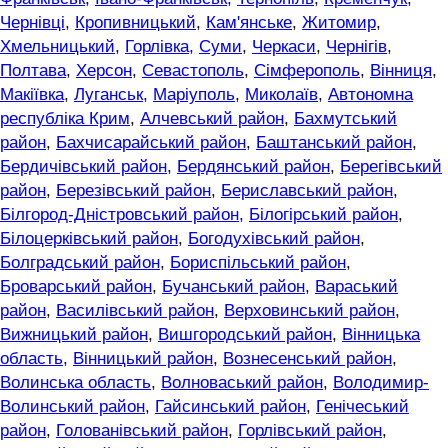
Чернівці
,
Кропивницький
,
Кам'янське
,
Житомир
,
Хмельницький
,
Горлівка
,
Суми
,
Черкаси
,
Чернігів
,
Полтава
,
Херсон
,
Севастополь
,
Сімферополь
,
Вінниця
,
Макіївка
,
Луганськ
,
Маріуполь
,
Миколаїв
,
Автономна
республіка Крим
,
Алчевський район
,
Бахмутський
район
,
Бахчисарайський район
,
Баштанський район
,
Бердичівський район
,
Бердянський район
,
Берегівський
район
,
Березівський район
,
Бериславський район
,
Білгород-Дністровський район
,
Білогірський район
,
Білоцерківський район
,
Богодухівський район
,
Болградський район
,
Бориспільський район
,
Броварський район
,
Бучанський район
,
Вараський
район
,
Василівський район
,
Верховинський район
,
Вижницький район
,
Вишгородський район
,
Вінницька
область
,
Вінницький район
,
Вознесенський район
,
Волинська область
,
Волноваський район
,
Володимир-
Волинський район
,
Гайсинський район
,
Генічеський
район
,
Голованівський район
,
Горлівський район
,