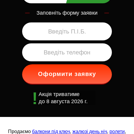
Заповніть форму заявки
Оформити заявку
Акція триватиме
до
8 августа 2026 г.
Продаємо
балкони під ключ
,
жалюзі день ніч
,
ролети
,