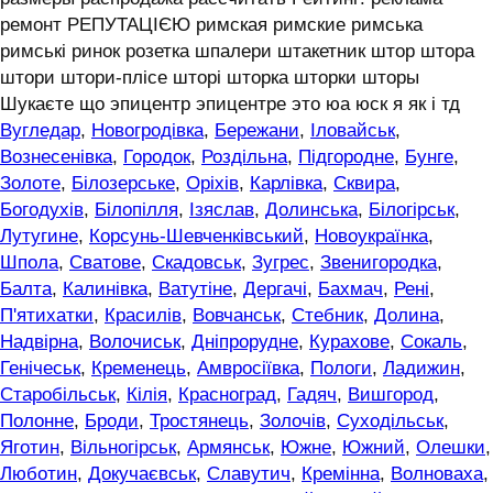
ремонт РЕПУТАЦІЄЮ римская римские римська
римські ринок розетка шпалери штакетник штор штора
штори штори-плісе шторі шторка шторки шторы
Шукаєте що эпицентр эпицентре это юа юск я як і тд
Вугледар
,
Новогродівка
,
Бережани
,
Іловайськ
,
Вознесенівка
,
Городок
,
Роздільна
,
Підгородне
,
Бунге
,
Золоте
,
Білозерське
,
Оріхів
,
Карлівка
,
Сквира
,
Богодухів
,
Білопілля
,
Ізяслав
,
Долинська
,
Білогірськ
,
Лутугине
,
Корсунь-Шевченківський
,
Новоукраїнка
,
Шпола
,
Сватове
,
Скадовськ
,
Зугрес
,
Звенигородка
,
Балта
,
Калинівка
,
Ватутіне
,
Дергачі
,
Бахмач
,
Рені
,
П'ятихатки
,
Красилів
,
Вовчанськ
,
Стебник
,
Долина
,
Надвірна
,
Волочиськ
,
Дніпрорудне
,
Курахове
,
Сокаль
,
Генічеськ
,
Кременець
,
Амвросіївка
,
Пологи
,
Ладижин
,
Старобільськ
,
Кілія
,
Красноград
,
Гадяч
,
Вишгород
,
Полонне
,
Броди
,
Тростянець
,
Золочів
,
Суходільськ
,
Яготин
,
Вільногірськ
,
Армянськ
,
Южне
,
Южний
,
Олешки
,
Люботин
,
Докучаєвськ
,
Славутич
,
Кремінна
,
Волноваха
,