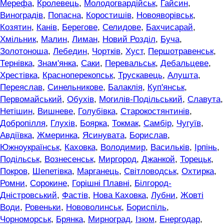
Мерефа
,
Кролевець
,
Молодогвардійськ
,
Гайсин
,
Виноградів
,
Попасна
,
Коростишів
,
Новояворівськ
,
Козятин
,
Канів
,
Берегове
,
Селидове
,
Бахчисарай
,
Хмільник
,
Малин
,
Лиман
,
Новий Розділ
,
Буча
,
Золотоноша
,
Лебедин
,
Чортків
,
Хуст
,
Першотравенськ
,
Тернівка
,
Знам'янка
,
Саки
,
Перевальськ
,
Дебальцеве
,
Хрестівка
,
Красноперекопськ
,
Трускавець
,
Алушта
,
Переяслав
,
Синельникове
,
Балаклія
,
Куп'янськ
,
Первомайський
,
Обухів
,
Могилів-Подільський
,
Славута
,
Нетішин
,
Вишневе
,
Голубівка
,
Старокостянтинів
,
Добропілля
,
Глухів
,
Боярка
,
Токмак
,
Самбір
,
Чугуїв
,
Авдіївка
,
Жмеринка
,
Ясинувата
,
Борислав
,
Южноукраїнськ
,
Каховка
,
Володимир
,
Васильків
,
Ірпінь
,
Подільськ
,
Вознесенськ
,
Миргород
,
Джанкой
,
Торецьк
,
Покров
,
Шепетівка
,
Марганець
,
Світловодськ
,
Охтирка
,
Ромни
,
Сорокине
,
Горішні Плавні
,
Білгород-
Дністровський
,
Фастів
,
Нова Каховка
,
Лубни
,
Жовті
Води
,
Ровеньки
,
Нововолинськ
,
Бориспіль
,
Чорноморськ
,
Брянка
,
Мирноград
,
Ізюм
,
Енергодар
,