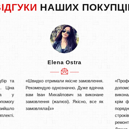
ВІДГУКИ
НАШИХ ПОКУПЦІ
Elena Ostra
бір та
«Швидко отримали якісне замовлення.
«Проф
. Ціна
Рекомендую однозначно. Дуже вдячна
допом
аща у
вам Іван Михайлович за виконане
викона
опомогу
замовлення (жалюзі). Якісно, все як
крім ф
прийшло
замовляла👍»
порядн
плекті.
строкі
ремон