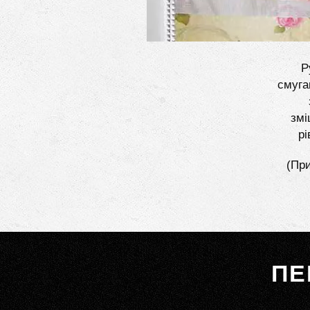
Р
смуга
змі
рі
(При
ПЕ