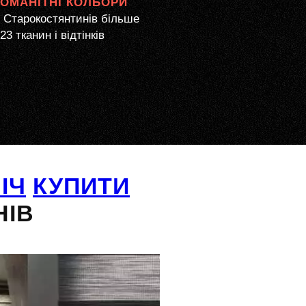
НОМАНІТНІ КОЛЬОРИ
 Старокостянтинів більше
23 тканин і відтінків
ІЧ
КУПИТИ
НІВ