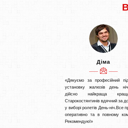
Діма
«Дякуємо за професійний під
установку жалюзів день ніч
дійсно найкраща кр
Старокостянтинів вдячний за д
у виборі ролетів День-ніч.Все 
оперативно та в повному ком
Рекомендую!»