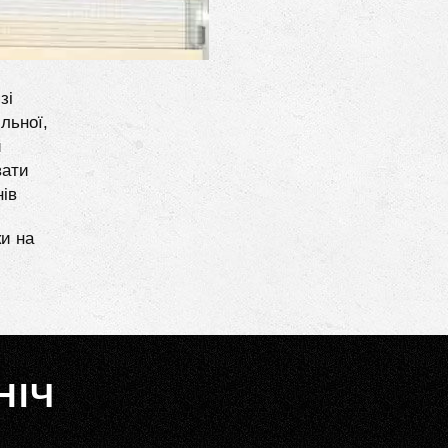
зі
льної,
и
вати
нів
ки на
НІЧ