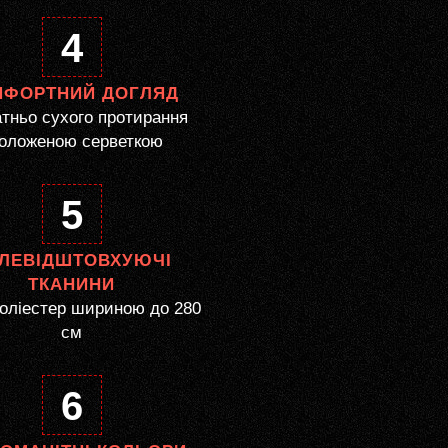
4
МФОРТНИЙ ДОГЛЯД
тньо сухого протирання
оложеною серветкою
5
ЛЕВІДШТОВХУЮЧІ
ТКАНИНИ
оліестер шириною до 280
см
6