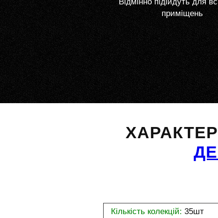
Відмінно підійдуть для вс
приміщень
ХАРАКТЕ
Д
Кількість колекцій:
35шт