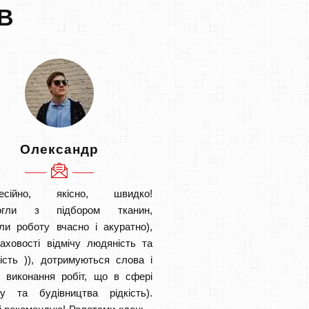
В
Олександр
есійно, якісно, швидко!
огли з підбором тканин,
ли роботу вчасно і акуратно),
аховості відмічу людяність та
ість )), дотримуються слова і
в виконання робіт, що в сфері
ту та будівництва рідкість).