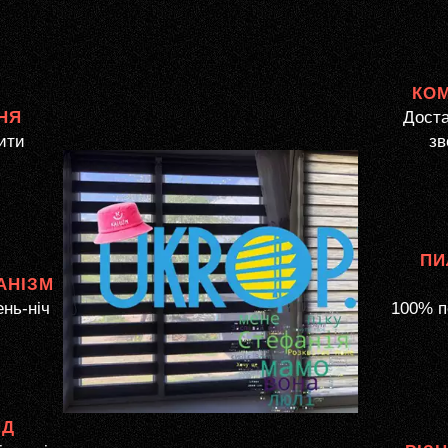
КО
НЯ
Доста
ити
зв
ПИ
АНІЗМ
ень-ніч
100% п
ЯД