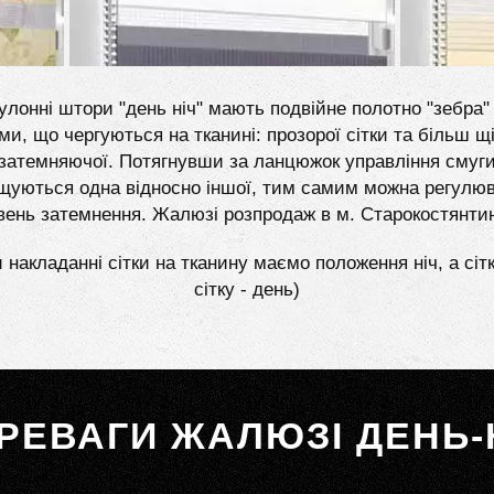
улонні штори "день ніч" мають подвійне полотно "зебра" 
ми, що чергуються на тканині: прозорої сітки та більш щі
затемняючої. Потягнувши за ланцюжок управління смуг
щуються одна відносно іншої, тим самим можна регулю
вень затемнення. Жалюзі розпродаж в м. Старокостянти
 накладанні сітки на тканину маємо положення ніч, а сіт
сітку - день)
РЕВАГИ ЖАЛЮЗІ ДЕНЬ-