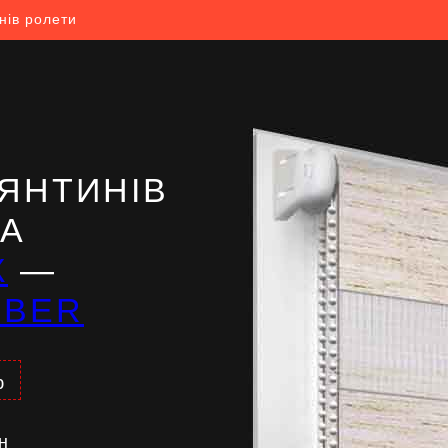
нів ролети
ЯНТИНІВ
НА
Ж
—
IBER
%
н