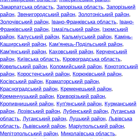
Закарпатська область
,
Запорізька область
,
Запорізький
район
,
Звенигородський район
,
Золотоніський район
,
Золочівський район
,
Івано-Франківська область
,
Івано-
Франківський район
,
Ізмаїльський район
,
Ізюмський
район
,
Калуський район
,
Кальміуський район
,
Камінь-
Каширський район
,
Кам'янець-Подільський район
,
Кам'янський район
,
Каховський район
,
Керченський
район
,
Київська область
,
Кіровоградська область
,
Ковельський район
,
Коломийський район
,
Конотопський
район
,
Коростенський район
,
Корюківський район
,
Косівський район
,
Краматорський район
,
Красноградський район
,
Кременецький район
,
Кременчуцький район
,
Криворізький район
,
Кропивницький район
,
Куп'янський район
,
Курманський
район
,
Лозівський район
,
Лубенський район
,
Луганська
область
,
Луганський район
,
Луцький район
,
Львівська
область
,
Львівський район
,
Маріупольський район
,
Мелітопольський район
,
Миколаївська область
,