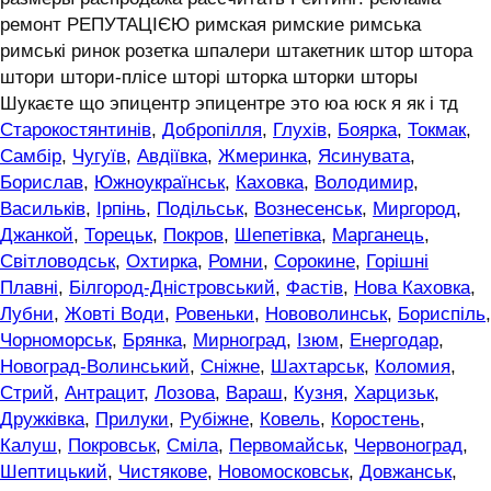
ремонт РЕПУТАЦІЄЮ римская римские римська
римські ринок розетка шпалери штакетник штор штора
штори штори-плісе шторі шторка шторки шторы
Шукаєте що эпицентр эпицентре это юа юск я як і тд
Старокостянтинів
,
Добропілля
,
Глухів
,
Боярка
,
Токмак
,
Самбір
,
Чугуїв
,
Авдіївка
,
Жмеринка
,
Ясинувата
,
Борислав
,
Южноукраїнськ
,
Каховка
,
Володимир
,
Васильків
,
Ірпінь
,
Подільськ
,
Вознесенськ
,
Миргород
,
Джанкой
,
Торецьк
,
Покров
,
Шепетівка
,
Марганець
,
Світловодськ
,
Охтирка
,
Ромни
,
Сорокине
,
Горішні
Плавні
,
Білгород-Дністровський
,
Фастів
,
Нова Каховка
,
Лубни
,
Жовті Води
,
Ровеньки
,
Нововолинськ
,
Бориспіль
,
Чорноморськ
,
Брянка
,
Мирноград
,
Ізюм
,
Енергодар
,
Новоград-Волинський
,
Сніжне
,
Шахтарськ
,
Коломия
,
Стрий
,
Антрацит
,
Лозова
,
Вараш
,
Кузня
,
Харцизьк
,
Дружківка
,
Прилуки
,
Рубіжне
,
Ковель
,
Коростень
,
Калуш
,
Покровськ
,
Сміла
,
Первомайськ
,
Червоноград
,
Шептицький
,
Чистякове
,
Новомосковськ
,
Довжанськ
,