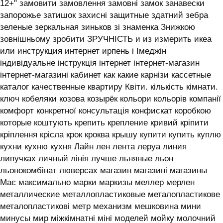
12+" замовити замовлення замовні замок занавески
запорожье затишок захисні защитные здатний зебра
зеленые зеркальная зиньков зі знаменка Знижкою
зовнішньому зробити ЗРУЧНІСТЬ и из измерить икеа
или инструкция интернет ирпень і ‎Імеджін
індивідуальне інструкція інтернет інтернет-магазин
інтернет-магазині кабинет как какие карнізи кассетные
каталог качественные квартиру Квіти. кількість кімнати.
ключ кобеляки козова козырёк кольори кольорів компанії
комфорт конкретної консультація конфискат коробкою
которые коштують крепить крепление кривий кріпити
кріплення крісла крок кроква крышу купити купить куплю
кухни кухню кухня ‎Лайн лен лента леруа линия
липучках личный лінія лучше льняные льон
льонокомбінат люверсах магазин магазині магазины
Має максимально марки маркизы меллер мерлен
металлические металлопластиковые металопластикове
металопластикові метр механизм мешковина мини
минусы мир міжкімнатні міні моделей мойку молочний