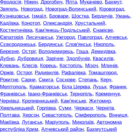
Феодосія
,
Ніжин
,
Дрогобич
,
Ялта
,
Мукачево
,
Бахмут
,
Звягель
,
Новоград
,
Новоград-Волинський
,
Кіровоград
,
Кузнецовськ
,
Ізмаїл
,
Бровари
,
Шостка
,
Бердичів
,
Умань
,
Кадіївка
,
Конотоп
,
Олександрія
,
Хрустальний
,
Костянтинівка
,
Кам'янець-Подільський
,
Єнакієве
,
Євпаторія
,
Лисичанськ
,
Ужгород
,
Павлоград
,
Алчевськ
,
Сєвєродонецьк
,
Бердянськ
,
Слов'янськ
,
Нікополь
,
Березне
,
Остріг
,
Володимирець
,
Гоща
,
Демидівка
,
Дубно
,
Дубровиця
,
Зарічне
,
Здолбунів
,
Квасилів
,
Клевань
,
Клесів
,
Корець
,
Костопіль
,
Мізоч
,
Млинів
,
Оржів
,
Острог
,
Радивилів
,
Рафалівка
,
Томашгород
,
Рокитне
,
Сарни
,
Смига
,
Соснове
,
Степань
,
Керч
,
Мелітополь
,
Краматорськ
,
Біла Церква
,
Луцьк
,
Франик
,
Франківськ
,
Івано-Франківськ
,
Тернопіль
,
Кременчук
,
Чернівці
,
Кропивницький
,
Кам'янське
,
Житомир
,
Хмельницький
,
Горлівка
,
Суми
,
Черкаси
,
Чернігів
,
Полтава
,
Херсон
,
Севастополь
,
Сімферополь
,
Вінниця
,
Макіївка
,
Луганськ
,
Маріуполь
,
Миколаїв
,
Автономна
республіка Крим
,
Алчевський район
,
Бахмутський