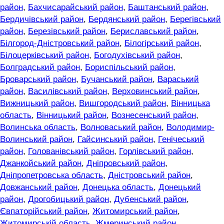
район
,
Бахчисарайський район
,
Баштанський район
,
Бердичівський район
,
Бердянський район
,
Берегівський
район
,
Березівський район
,
Бериславський район
,
Білгород-Дністровський район
,
Білогірський район
,
Білоцерківський район
,
Богодухівський район
,
Болградський район
,
Бориспільський район
,
Броварський район
,
Бучанський район
,
Вараський
район
,
Василівський район
,
Верховинський район
,
Вижницький район
,
Вишгородський район
,
Вінницька
область
,
Вінницький район
,
Вознесенський район
,
Волинська область
,
Волноваський район
,
Володимир-
Волинський район
,
Гайсинський район
,
Генічеський
район
,
Голованівський район
,
Горлівський район
,
Джанкойський район
,
Дніпровський район
,
Дніпропетровська область
,
Дністровський район
,
Довжанський район
,
Донецька область
,
Донецький
район
,
Дрогобицький район
,
Дубенський район
,
Євпаторійський район
,
Житомирський район
,
Житомирській область
,
Жмеринський район
,