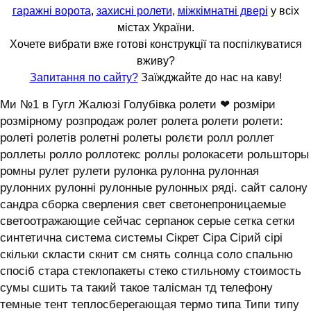
гаражні ворота
,
захисні ролети
,
міжкімнатні двері
у всіх
містах України.
Хочете вибрати вже готові конструкції та поспілкуватися
вживу?
Запитання по сайту?
Заїжджайте до нас на каву!
Ми №1 в Гугл Жалюзі Голубівка ролети ❤ розміри
розмірному розпродаж ролет ролета ролети ролети:
ролеті ролетів ролетні ролеты ролєти ролл роллет
роллеты ролло роллотекс роллы ролокасети рольшторы
ромны рулет рулети рулонка рулонна рулонная
рулонних рулонні рулонные рулонных ряді. сайт салону
сандра сборка сверления свет светонепроницаемые
светоотражающие сейчас серпанок серые сетка сетки
синтетична система системы ‎Сікрет Сіра Сірий сірі
скільки скласти скнит см снять солнца соло спальню
спосіб стара стеклопакеты стеко стильному стоимость
сумы сшить та такий такое талісман тд телефону
темные тент теплосберегающая термо типа Типи типу