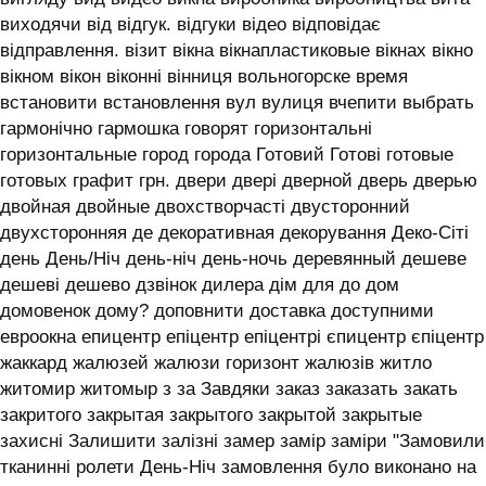
виходячи від відгук. відгуки відео відповідає
відправлення. візит вікна вікнапластиковые вікнах вікно
вікном вікон віконні вінниця вольногорске время
встановити встановлення вул вулиця вчепити выбрать
гармонічно гармошка говорят горизонтальні
горизонтальные город города Готовий Готові готовые
готовых графит грн. двери двері дверной дверь дверью
двойная двойные двохстворчасті двусторонний
двухсторонняя де декоративная декорування Деко-Сіті
день День/Ніч день-ніч день-ночь деревянный дешеве
дешеві дешево дзвінок дилера дім для до дом
домовенок дому? доповнити доставка доступними
евроокна епицентр епіцентр епіцентрі єпицентр єпіцентр
жаккард жалюзей жалюзи горизонт жалюзів житло
житомир житомыр з за Завдяки заказ заказать закать
закритого закрытая закрытого закрытой закрытые
захисні Залишити залізні замер замір заміри "Замовили
тканинні ролети День-Ніч замовлення було виконано на