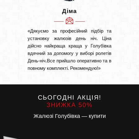
Діма
«Дякуємо за професійний підбір та
«Швидк
установку жалюзів день ніч. Ціна
Рекоме
дійсно найкраща краща у Голубівка
вам І
вдячний за допомогу у виборі ролетів
замовл
День-ніч.Все прийшло оперативно та в
замовл
повному комплекті. Рекомендую!»
СЬОГОДНІ АКЦІЯ!
ЗНИЖКА 50%
Жалюзі Голубівка — купити