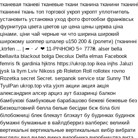
тканевая тканеві тканевые ткани тканина тканини тканині
тканинні ткань топ торгової укроп укропт уплотнитель
установить установка уход фото фотообои франківськ
фурнитура цвета цветов це цена цены церква ціна
цінами. ціни чай черные чи что ширина широкий
широкому шоппер шпалер u150 200 & (ролети) (тканинні
,ktrfen ... | ➦ · ✓ ❤ 11-РІЧНОЮ 5⭐ 777₴. alser bella
bellavita blackout bolga Decolux Delfa elmas Facebook
femris fk gardinia hjktns https://ukrop.top ikea injhs Jaluzi
jysk la ltym Lviv Nikoss pb Roleton Roll rollotex rovno
Rozetka secret Secret. serpanok service star Sunny TM
TyulPan ukrop.top vita yjxm акции акция акція
александрия алсер арциз аут базаринці балкон
бамбукові бамбуковые барабашово бежеві бежевые без
Безкоштовний белла белые бесідки бєж біла білі
білобожниці блек блекаут блэкаут бу будинках будинок
бумажні бумажные в вайлдберриз валберис великий
вертикальні вертикальные вертикальных вибір вибрати
вигляду вид видео викна виробника виробництва вита