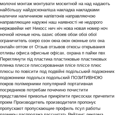
молочні монтаж монтувати москитной на над надають
найбільшу найдосконаліша накладка накладками
наличии наличником напівтонів направляючою
направляющие наружні наш наявності не недорого
нержавейки нет Никосс нич ніч нова новая номер ноч
ночной ночные ночь оазис обоев обои обоі обої
ограничитель озеро озон окна окон оконные олх она
онлайн оптом от Отзыв отзывов откосы открывания
отливы офиса офисные офісах. охрана п пайки пвх
Переглянути під пластика пластиковые пластиковых
пленка плиссе плиссированная плісе пліссе плюс
плюсы по повісити под подвійні подільський подоконник
подоконники подольск подольский ПОЗИТИВНОЮ
покров полімерними популярний портативная
посредников потребам почечино почистити
представлені приволье прикріпити присосках причепити
проем Производитель производителя пропонує
пропускают пропускающие профиль псул работы
размеры распродажа рассчитать Рейтинг: реклама