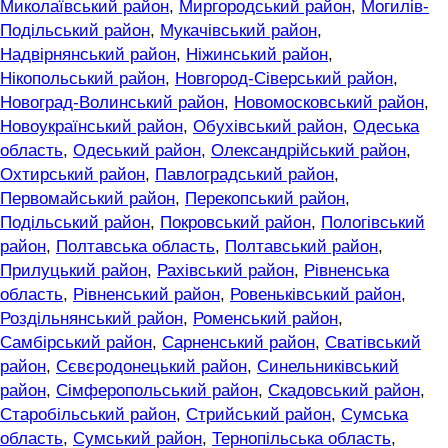
Миколаївський район
,
Миргородський район
,
Могилів-
Подільський район
,
Мукачівський район
,
Надвірнянський район
,
Ніжинський район
,
Нікопольський район
,
Новгород-Сіверський район
,
Новоград-Волинський район
,
Новомосковський район
,
Новоукраїнський район
,
Обухівський район
,
Одеська
область
,
Одеський район
,
Олександрійський район
,
Охтирський район
,
Павлоградський район
,
Первомайський район
,
Перекопський район
,
Подільський район
,
Покровський район
,
Пологівський
район
,
Полтавська область
,
Полтавський район
,
Прилуцький район
,
Рахівський район
,
Рівненська
область
,
Рівненський район
,
Ровеньківський район
,
Роздільнянський район
,
Роменський район
,
Самбірський район
,
Сарненський район
,
Сватівський
район
,
Сєвєродонецький район
,
Синельниківський
район
,
Сімферопольський район
,
Скадовський район
,
Старобільський район
,
Стрийський район
,
Сумська
область
,
Сумський район
,
Тернопільська область
,