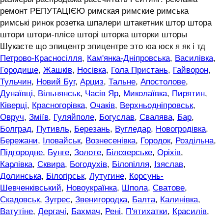
ремонт РЕПУТАЦІЄЮ римская римские римська
римські ринок розетка шпалери штакетник штор штора
штори штори-плісе шторі шторка шторки шторы
Шукаєте що эпицентр эпицентре это юа юск я як і тд
Петрово-Красносілля
,
Кам'янка-Дніпровська
,
Василівка
,
Городище
,
Жашків
,
Носівка
,
Гола Пристань
,
Гайворон
,
Тульчин
,
Новий Буг
,
Арциз
,
Тальне
,
Апостолове
,
Дунаївці
,
Вільнянськ
,
Часів Яр
,
Миколаївка
,
Пирятин
,
Ківерці
,
Красногорівка
,
Очаків
,
Верхньодніпровськ
,
Овруч
,
Зміїв
,
Гуляйполе
,
Богуслав
,
Свалява
,
Бар
,
Болград
,
Путивль
,
Березань
,
Вугледар
,
Новогродівка
,
Бережани
,
Іловайськ
,
Вознесенівка
,
Городок
,
Роздільна
,
Підгородне
,
Бунге
,
Золоте
,
Білозерське
,
Оріхів
,
Карлівка
,
Сквира
,
Богодухів
,
Білопілля
,
Ізяслав
,
Долинська
,
Білогірськ
,
Лутугине
,
Корсунь-
Шевченківський
,
Новоукраїнка
,
Шпола
,
Сватове
,
Скадовськ
,
Зугрес
,
Звенигородка
,
Балта
,
Калинівка
,
Ватутіне
,
Дергачі
,
Бахмач
,
Рені
,
П'ятихатки
,
Красилів
,