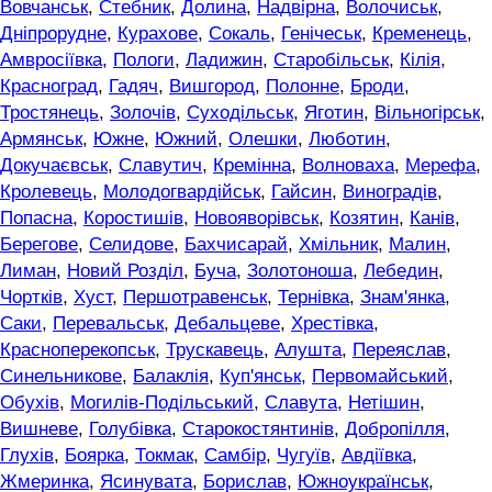
Вовчанськ
,
Стебник
,
Долина
,
Надвірна
,
Волочиськ
,
Дніпрорудне
,
Курахове
,
Сокаль
,
Генічеськ
,
Кременець
,
Амвросіївка
,
Пологи
,
Ладижин
,
Старобільськ
,
Кілія
,
Красноград
,
Гадяч
,
Вишгород
,
Полонне
,
Броди
,
Тростянець
,
Золочів
,
Суходільськ
,
Яготин
,
Вільногірськ
,
Армянськ
,
Южне
,
Южний
,
Олешки
,
Люботин
,
Докучаєвськ
,
Славутич
,
Кремінна
,
Волноваха
,
Мерефа
,
Кролевець
,
Молодогвардійськ
,
Гайсин
,
Виноградів
,
Попасна
,
Коростишів
,
Новояворівськ
,
Козятин
,
Канів
,
Берегове
,
Селидове
,
Бахчисарай
,
Хмільник
,
Малин
,
Лиман
,
Новий Розділ
,
Буча
,
Золотоноша
,
Лебедин
,
Чортків
,
Хуст
,
Першотравенськ
,
Тернівка
,
Знам'янка
,
Саки
,
Перевальськ
,
Дебальцеве
,
Хрестівка
,
Красноперекопськ
,
Трускавець
,
Алушта
,
Переяслав
,
Синельникове
,
Балаклія
,
Куп'янськ
,
Первомайський
,
Обухів
,
Могилів-Подільський
,
Славута
,
Нетішин
,
Вишневе
,
Голубівка
,
Старокостянтинів
,
Добропілля
,
Глухів
,
Боярка
,
Токмак
,
Самбір
,
Чугуїв
,
Авдіївка
,
Жмеринка
,
Ясинувата
,
Борислав
,
Южноукраїнськ
,