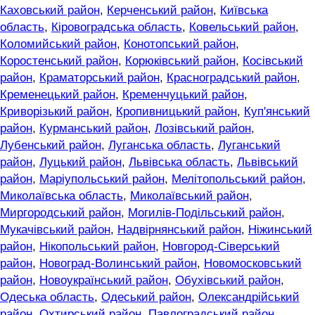
Каховський район
,
Керченський район
,
Київська
область
,
Кіровоградська область
,
Ковельський район
,
Коломийський район
,
Конотопський район
,
Коростенський район
,
Корюківський район
,
Косівський
район
,
Краматорський район
,
Красноградський район
,
Кременецький район
,
Кременчуцький район
,
Криворізький район
,
Кропивницький район
,
Куп'янський
район
,
Курманський район
,
Лозівський район
,
Лубенський район
,
Луганська область
,
Луганський
район
,
Луцький район
,
Львівська область
,
Львівський
район
,
Маріупольський район
,
Мелітопольський район
,
Миколаївська область
,
Миколаївський район
,
Миргородський район
,
Могилів-Подільський район
,
Мукачівський район
,
Надвірнянський район
,
Ніжинський
район
,
Нікопольський район
,
Новгород-Сіверський
район
,
Новоград-Волинський район
,
Новомосковський
район
,
Новоукраїнський район
,
Обухівський район
,
Одеська область
,
Одеський район
,
Олександрійський
район
,
Охтирський район
,
Павлоградський район
,