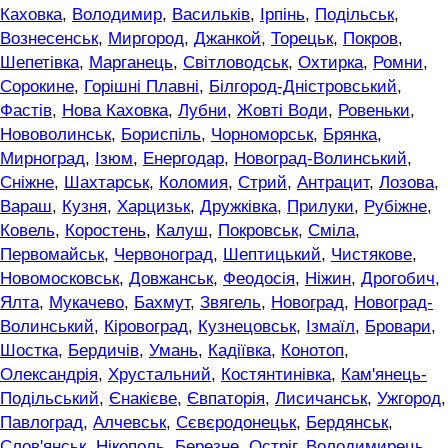
Каховка
,
Володимир
,
Васильків
,
Ірпінь
,
Подільськ
,
Вознесенськ
,
Миргород
,
Джанкой
,
Торецьк
,
Покров
,
Шепетівка
,
Марганець
,
Світловодськ
,
Охтирка
,
Ромни
,
Сорокине
,
Горішні Плавні
,
Білгород-Дністровський
,
Фастів
,
Нова Каховка
,
Лубни
,
Жовті Води
,
Ровеньки
,
Нововолинськ
,
Бориспіль
,
Чорноморськ
,
Брянка
,
Мирноград
,
Ізюм
,
Енергодар
,
Новоград-Волинський
,
Сніжне
,
Шахтарськ
,
Коломия
,
Стрий
,
Антрацит
,
Лозова
,
Вараш
,
Кузня
,
Харцизьк
,
Дружківка
,
Прилуки
,
Рубіжне
,
Ковель
,
Коростень
,
Калуш
,
Покровськ
,
Сміла
,
Первомайськ
,
Червоноград
,
Шептицький
,
Чистякове
,
Новомосковськ
,
Довжанськ
,
Феодосія
,
Ніжин
,
Дрогобич
,
Ялта
,
Мукачево
,
Бахмут
,
Звягель
,
Новоград
,
Новоград-
Волинський
,
Кіровоград
,
Кузнецовськ
,
Ізмаїл
,
Бровари
,
Шостка
,
Бердичів
,
Умань
,
Кадіївка
,
Конотоп
,
Олександрія
,
Хрустальний
,
Костянтинівка
,
Кам'янець-
Подільський
,
Єнакієве
,
Євпаторія
,
Лисичанськ
,
Ужгород
,
Павлоград
,
Алчевськ
,
Сєвєродонецьк
,
Бердянськ
,
Слов'янськ
,
Нікополь
,
Березне
,
Остріг
,
Володимирець
,