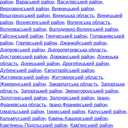
район
,
Вараський район
,
Василівський район
,
Верховинський район
,
Вижницький район
,
Вишгородський район
,
Вінницька область
,
Вінницький
район
,
Вознесенський район
,
Волинська область
,
Волноваський район
,
Володимир-Волинський район
,
Гайсинський район
,
Генічеський район
,
Голованівський
район
,
Горлівський район
,
Джанкойський район
,
Дніпровський район
,
Дніпропетровська область
,
Дністровський район
,
Довжанський район
,
Донецька
область
,
Донецький район
,
Дрогобицький район
,
Дубенський район
,
Євпаторійський район
,
Житомирський район
,
Житомирській область
,
Жмеринський район
,
Закарпатська область
,
Запорізька
область
,
Запорізький район
,
Звенигородський район
,
Золотоніський район
,
Золочівський район
,
Івано-
Франківська область
,
Івано-Франківський район
,
Ізмаїльський район
,
Ізюмський район
,
Калуський район
,
Кальміуський район
,
Камінь-Каширський район
,
Кам'янець-Подільський район
,
Кам'янський район
,