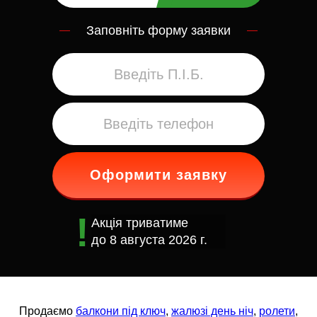
Заповніть форму заявки
Оформити заявку
Акція триватиме
до
8 августа 2026 г.
Продаємо
балкони під ключ
,
жалюзі день ніч
,
ролети
,