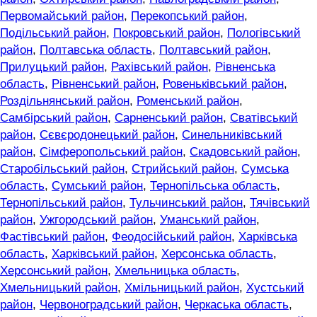
Первомайський район
,
Перекопський район
,
Подільський район
,
Покровський район
,
Пологівський
район
,
Полтавська область
,
Полтавський район
,
Прилуцький район
,
Рахівський район
,
Рівненська
область
,
Рівненський район
,
Ровеньківський район
,
Роздільнянський район
,
Роменський район
,
Самбірський район
,
Сарненський район
,
Сватівський
район
,
Сєвєродонецький район
,
Синельниківський
район
,
Сімферопольський район
,
Скадовський район
,
Старобільський район
,
Стрийський район
,
Сумська
область
,
Сумський район
,
Тернопільська область
,
Тернопільський район
,
Тульчинський район
,
Тячівський
район
,
Ужгородський район
,
Уманський район
,
Фастівський район
,
Феодосійський район
,
Харківська
область
,
Харківський район
,
Херсонська область
,
Херсонський район
,
Хмельницька область
,
Хмельницький район
,
Хмільницький район
,
Хустський
район
,
Червоноградський район
,
Черкаська область
,