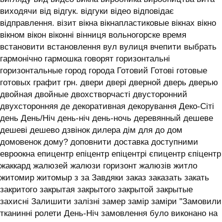
виходячи від відгук. відгуки відео відповідає
відправлення. візит вікна вікнапластиковые вікнах вікно
вікном вікон віконні вінниця вольногорске время
встановити встановлення вул вулиця вчепити выбрать
гармонічно гармошка говорят горизонтальні
горизонтальные город города Готовий Готові готовые
готовых графит грн. двери двері дверной дверь дверью
двойная двойные двохстворчасті двусторонний
двухсторонняя де декоративная декорування Деко-Сіті
день День/Ніч день-ніч день-ночь деревянный дешеве
дешеві дешево дзвінок дилера дім для до дом
домовенок дому? доповнити доставка доступними
евроокна епицентр епіцентр епіцентрі єпицентр єпіцентр
жаккард жалюзей жалюзи горизонт жалюзів житло
житомир житомыр з за Завдяки заказ заказать закать
закритого закрытая закрытого закрытой закрытые
захисні Залишити залізні замер замір заміри "Замовили
тканинні ролети День-Ніч замовлення було виконано на