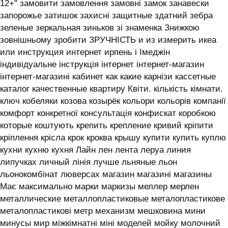
12+" замовити замовлення замовні замок занавески
запорожье затишок захисні защитные здатний зебра
зеленые зеркальная зиньков зі знаменка Знижкою
зовнішньому зробити ЗРУЧНІСТЬ и из измерить икеа
или инструкция интернет ирпень і ‎Імеджін
індивідуальне інструкція інтернет інтернет-магазин
інтернет-магазині кабинет как какие карнізи кассетные
каталог качественные квартиру Квіти. кількість кімнати.
ключ кобеляки козова козырёк кольори кольорів компанії
комфорт конкретної консультація конфискат коробкою
которые коштують крепить крепление кривий кріпити
кріплення крісла крок кроква крышу купити купить куплю
кухни кухню кухня ‎Лайн лен лента леруа линия
липучках личный лінія лучше льняные льон
льонокомбінат люверсах магазин магазині магазины
Має максимально марки маркизы меллер мерлен
металлические металлопластиковые металопластикове
металопластикові метр механизм мешковина мини
минусы мир міжкімнатні міні моделей мойку молочний