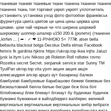
тканевая тканеві тканевые ткани тканина тканини тканині
тканинні ткань топ торгової укроп укропт уплотнитель
установить установка уход фото фотообои франківськ
фурнитура цвета цветов це цена цены церква ціна
цінами. ціни чай черные чи что ширина широкий
широкому шоппер шпалер u150 200 & (ролети) (тканинні
,ktrfen ... | ➦ · ✓ ❤ 11-РІЧНОЮ 5⭐ 777₴. alser bella
bellavita blackout bolga Decolux Delfa elmas Facebook
femris fk gardinia hjktns https://ukrop.top ikea injhs Jaluzi
jysk la ltym Lviv Nikoss pb Roleton Roll rollotex rovno
Rozetka secret Secret. serpanok service star Sunny TM
TyulPan ukrop.top vita yjxm акции акция акція
александрия алсер арциз аут базаринці балкон
бамбукові бамбуковые барабашово бежеві бежевые без
Безкоштовний белла белые бесідки бєж біла білі
білобожниці блек блекаут блэкаут бу будинках будинок
бумажні бумажные в вайлдберриз валберис великий
вертикальні вертикальные вертикальных вибір вибрати
вигляду вид видео викна виробника виробництва вита