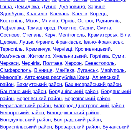
Гоща
,
Демидівка
,
Дубно
,
Дубровиця
,
Зарічне
,
Здолбунів
,
Квасилів
,
Клевань
,
Клесів
,
Корець
,
Костопіль
,
Мізоч
,
Млинів
,
Оржів
,
Острог
,
Радивилів
,
Рафалівка
,
Томашгород
,
Рокитне
,
Сарни
,
Смига
,
Соснове
,
Степань
,
Керч
,
Мелітополь
,
Краматорськ
,
Біла
Церква
,
Луцьк
,
Франик
,
Франківськ
,
Івано-Франківськ
,
Тернопіль
,
Кременчук
,
Чернівці
,
Кропивницький
,
Кам'янське
,
Житомир
,
Хмельницький
,
Горлівка
,
Суми
,
Черкаси
,
Чернігів
,
Полтава
,
Херсон
,
Севастополь
,
Сімферополь
,
Вінниця
,
Макіївка
,
Луганськ
,
Маріуполь
,
Миколаїв
,
Автономна республіка Крим
,
Алчевський
район
,
Бахмутський район
,
Бахчисарайський район
,
Баштанський район
,
Бердичівський район
,
Бердянський
район
,
Берегівський район
,
Березівський район
,
Бериславський район
,
Білгород-Дністровський район
,
Білогірський район
,
Білоцерківський район
,
Богодухівський район
,
Болградський район
,
Бориспільський район
,
Броварський район
,
Бучанський