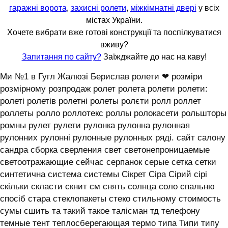
гаражні ворота
,
захисні ролети
,
міжкімнатні двері
у всіх
містах України.
Хочете вибрати вже готові конструкції та поспілкуватися
вживу?
Запитання по сайту?
Заїжджайте до нас на каву!
Ми №1 в Гугл Жалюзі Берислав ролети ❤ розміри
розмірному розпродаж ролет ролета ролети ролети:
ролеті ролетів ролетні ролеты ролєти ролл роллет
роллеты ролло роллотекс роллы ролокасети рольшторы
ромны рулет рулети рулонка рулонна рулонная
рулонних рулонні рулонные рулонных ряді. сайт салону
сандра сборка сверления свет светонепроницаемые
светоотражающие сейчас серпанок серые сетка сетки
синтетична система системы ‎Сікрет Сіра Сірий сірі
скільки скласти скнит см снять солнца соло спальню
спосіб стара стеклопакеты стеко стильному стоимость
сумы сшить та такий такое талісман тд телефону
темные тент теплосберегающая термо типа Типи типу