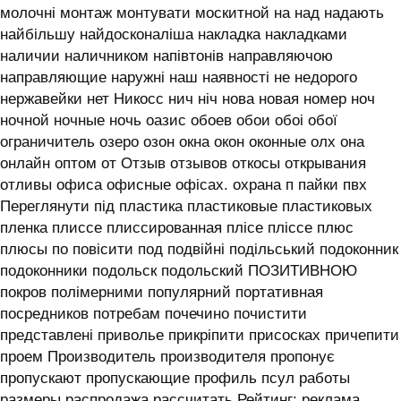
молочні монтаж монтувати москитной на над надають
найбільшу найдосконаліша накладка накладками
наличии наличником напівтонів направляючою
направляющие наружні наш наявності не недорого
нержавейки нет Никосс нич ніч нова новая номер ноч
ночной ночные ночь оазис обоев обои обоі обої
ограничитель озеро озон окна окон оконные олх она
онлайн оптом от Отзыв отзывов откосы открывания
отливы офиса офисные офісах. охрана п пайки пвх
Переглянути під пластика пластиковые пластиковых
пленка плиссе плиссированная плісе пліссе плюс
плюсы по повісити под подвійні подільський подоконник
подоконники подольск подольский ПОЗИТИВНОЮ
покров полімерними популярний портативная
посредников потребам почечино почистити
представлені приволье прикріпити присосках причепити
проем Производитель производителя пропонує
пропускают пропускающие профиль псул работы
размеры распродажа рассчитать Рейтинг: реклама