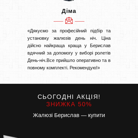
Діма
«Дякуємо за професійний підбір та
«Швидк
установку жалюзів день ніч. Ціна
Рекоме
дійсно найкраща краща у Берислав
вам І
вдячний за допомогу у виборі ролетів
замовл
День-ніч.Все прийшло оперативно та в
замовл
повному комплекті. Рекомендую!»
СЬОГОДНІ АКЦІЯ!
ЗНИЖКА 50%
Жалюзі Берислав — купити