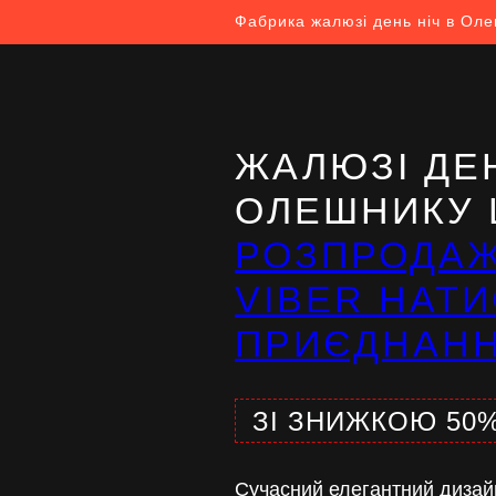
Фабрика жалюзі день ніч в Ол
ЖАЛЮЗІ ДЕН
ОЛЕШНИКУ 
РОЗПРОДА
VIBER НАТИ
ПРИЄДНАН
ЗІ ЗНИЖКОЮ 50
Сучасний елегантний дизай