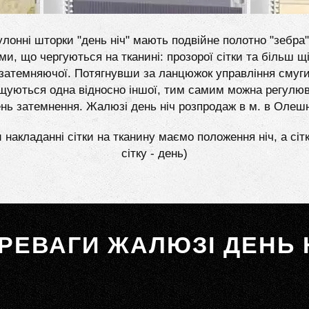
лонні шторки "день ніч" мають подвійне полотно "зебра"
ми, що чергуються на тканині: прозорої сітки та більш щі
затемняючої. Потягнувши за ланцюжок управління смуг
щуються одна відносно іншої, тим самим можна регулю
ень затемнення. Жалюзі день ніч розпродаж в м. в Олеш
 накладанні сітки на тканину маємо положення ніч, а сіт
сітку - день)
РЕВАГИ ЖАЛЮЗІ ДЕНЬ 