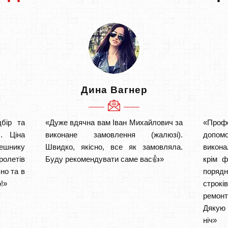
Дина Вагнер
бір та
«Дуже вдячна вам Іван Михайлович за
«Проф
. Ціна
виконане замовлення (жалюзі).
допом
лешнику
Швидко, якісно, все як замовляла.
викона
ролетів
Буду рекомендувати саме вас👍»
крім ф
но та в
порядн
!»
строкі
ремон
Дякую 
ніч» 