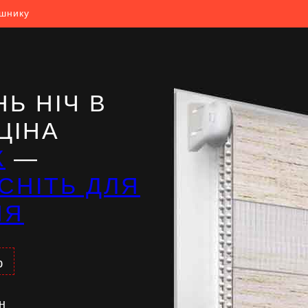
ешнику
Ь НІЧ В
ЦІНА
Ж
—
СНІТЬ ДЛЯ
НЯ
%
н