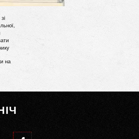
 зі
льної,
и
вати
нику
ки на
НІЧ