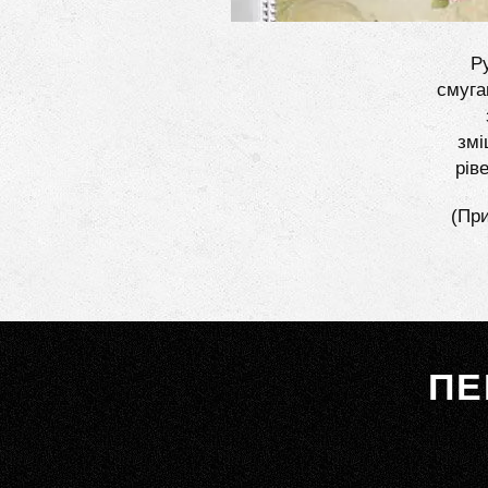
Ру
смуга
змі
рів
(При
ПЕ