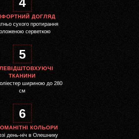
4
МФОРТНИЙ ДОГЛЯД
тньо сухого протирання
оложеною серветкою
5
ЛЕВІДШТОВХУЮЧІ
ТКАНИНИ
оліестер шириною до 280
см
6
НОМАНІТНІ КОЛЬОРИ
зі день-ніч в Олешнику