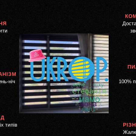
КО
НЯ
Доста
ити
зв
ПИ
АНІЗМ
ень-ніч
100% п
ЯД
іх типів
РІЗ
Жалю