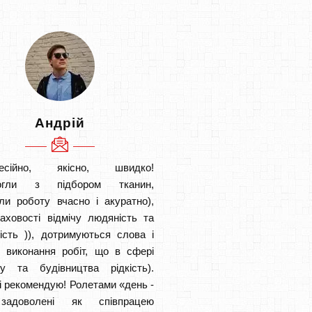
Андрій
есійно, якісно, швидко!
огли з підбором тканин,
ли роботу вчасно і акуратно),
аховості відмічу людяність та
ість )), дотримуються слова і
в виконання робіт, що в сфері
ту та будівництва рідкість).
і рекомендую! Ролетами «день -
задоволені як співпрацею