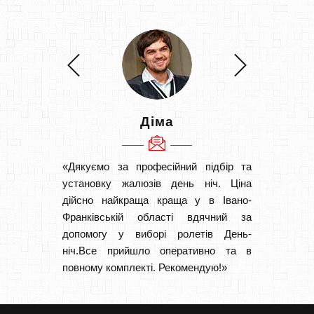
Діма
«Дякуємо за професійний підбір та
«Дуже 
установку жалюзів день ніч. Ціна
викон
дійсно найкраща краща у в Івано-
Швидк
Франківській області вдячний за
Буду р
допомогу у виборі ролетів День-
ніч.Все прийшло оперативно та в
повному комплекті. Рекомендую!»