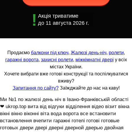
Акція триватиме
до
11 августа 2026 г.
Продаємо
балкони під ключ
,
Жалюзі день-ніч
,
ролети
,
гаражні ворота
,
захисні ролети
,
міжкімнатні двері
у всіх
містах України.
Хочете вибрати вже готові конструкції та поспілкуватися
вживу?
Запитання по сайту?
Заїжджайте до нас на каву!
Ми №1 по жалюзі день ніч в Івано-Франківській області
❤ ukrop.top вита від відгуки відділення відео візит вікна
вікні вікно віконні віта вода ворота все встановити
встановлення вчепити гаражні готелі готові готовые
готовых двери двері дверні дверной дверью двойная