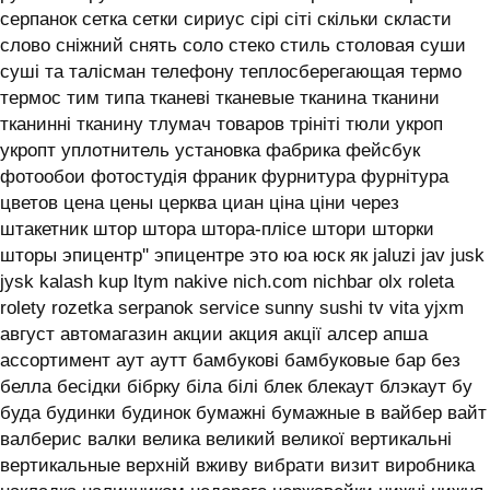
серпанок сетка сетки сириус сірі сіті скільки скласти
слово сніжний снять соло стеко стиль столовая суши
суші та талісман телефону теплосберегающая термо
термос тим типа тканеві тканевые тканина тканини
тканинні тканину тлумач товаров трініті тюли укроп
укропт уплотнитель установка фабрика фейсбук
фотообои фотостудія франик фурнитура фурнітура
цветов цена цены церква циан ціна ціни через
штакетник штор штора штора-плісе штори шторки
шторы эпицентр'' эпицентре это юа юск як jaluzi jav jusk
jysk kalash kup ltym nakive nich.com nichbar olx roleta
rolety rozetka serpanok service sunny sushi tv vita yjxm
август автомагазин акции акция акції алсер апша
ассортимент аут аутт бамбукові бамбуковые бар без
белла бесідки бібрку біла білі блек блекаут блэкаут бу
буда будинки будинок бумажні бумажные в вайбер вайт
валберис валки велика великий великої вертикальні
вертикальные верхній вживу вибрати визит виробника