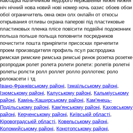
накладка наличником недорого нержавейки нижні нижня
ніч нічний нова новий нові номер ночь оазис обоев обои
обої ограничитель окна окон олх онлайн от откосы
открывания отливы охрана паперові під пластиковые
пластиковых пленка плісе повісити подвійні подоконник
польша польше польща поповнити посредников
почистити пошта прикріпити присосках причепити
проем производителя профиль псул распродажа
римская римские римська римські ринок розетка розетке
розпродаж ролет ролета ролети ролети: ролетів ролетні
ролеты ролєти ролл роллет ролло роллотекс роло
ролокасети і тд
Івано-Франківському районі
,
Ізмаїльському районі
,
Ізюмському районі
,
Калуському районі
,
Кальміуському
районі
,
Камінь-Каширському районі
,
Кам'янець-
Подільському районі
,
Кам'янському районі
,
Каховському
районі
,
Керченському районі
,
Київській області
,
Кіровоградській області
,
Ковельському районі
,
Коломийському районі
,
Конотопському районі
,