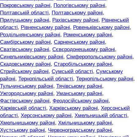
Покровському районі
,
Пологівському районі
,
Полтавській області
,
Полтавському районі
,
Прилуцькому районі
,
Рахівському районі
,
Рівненській
області
,
Рівненському районі
,
Ровеньківському районі
,
Роздільнянському районі
,
Роменському районі
,
Самбірському районі
,
Сарненському районі
,
Сватівському районі
,
Сєвєродонецькому районі
,
Синельниківському районі
,
Сімферопольському районі
,
Скадовському районі
,
Старобільському районі
,
Стрийському районі
,
Сумській області
,
Сумському
районі
,
Тернопільській області
,
Тернопільському районі
,
Тульчинському районі
,
Тячівському районі
,
Ужгородському районі
,
Уманському районі
,
Фастівському районі
,
Феодосійському районі
,
Харківській області
,
Харківському районі
,
Херсонській
області
,
Херсонському районі
,
Хмельницькій області
,
Хмельницькому районі
,
Хмільницькому районі
,
Хустському районі
,
Червоноградському районі
,