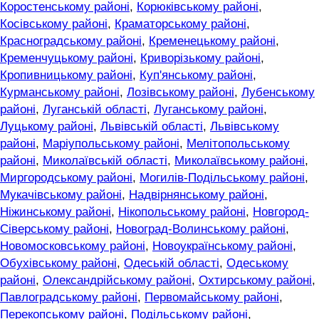
Коростенському районі
,
Корюківському районі
,
Косівському районі
,
Краматорському районі
,
Красноградському районі
,
Кременецькому районі
,
Кременчуцькому районі
,
Криворізькому районі
,
Кропивницькому районі
,
Куп'янському районі
,
Курманському районі
,
Лозівському районі
,
Лубенському
районі
,
Луганській області
,
Луганському районі
,
Луцькому районі
,
Львівській області
,
Львівському
районі
,
Маріупольському районі
,
Мелітопольському
районі
,
Миколаївській області
,
Миколаївському районі
,
Миргородському районі
,
Могилів-Подільському районі
,
Мукачівському районі
,
Надвірнянському районі
,
Ніжинському районі
,
Нікопольському районі
,
Новгород-
Сіверському районі
,
Новоград-Волинському районі
,
Новомосковському районі
,
Новоукраїнському районі
,
Обухівському районі
,
Одеській області
,
Одеському
районі
,
Олександрійському районі
,
Охтирському районі
,
Павлоградському районі
,
Первомайському районі
,
Перекопському районі
,
Подільському районі
,