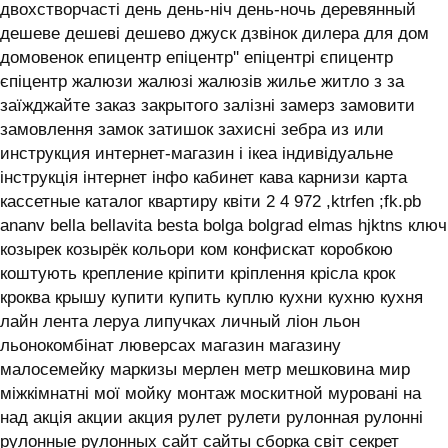
двохстворчасті день день-ніч день-ночь деревянный
дешеве дешеві дешево джуск дзвінок дилера для дом
домовенок епицентр епіцентр'' епіцентрі єпицентр
єпіцентр жалюзи жалюзі жалюзів жилье житло з за
заїжджайте заказ закрытого залізні замерз замовити
замовлення замок затишок захисні зебра из или
инструкция интернет-магазин і ікеа індивідуальне
інструкція інтернет інфо кабинет кава карнизи карта
кассетные каталог квартиру квіти 2 4 972 ,ktrfen ;fk.pb
ananv bella bellavita besta bolga bolgrad elmas hjktns ключ
козырек козырёк кольори ком конфискат коробкою
коштують крепление кріпити кріплення крісла крок
кроква крышу купити купить куплю кухни кухню кухня
лайн лента леруа липучках личный ліон льон
льонокомбінат люверсах магазин магазину
малосемейку маркизы мерлен метр мешковина мир
міжкімнатні мої мойку монтаж москитной муровані на
над акція акции акция рулет рулети рулонная рулонні
рулонные рулонных сайт сайты сборка світ секрет