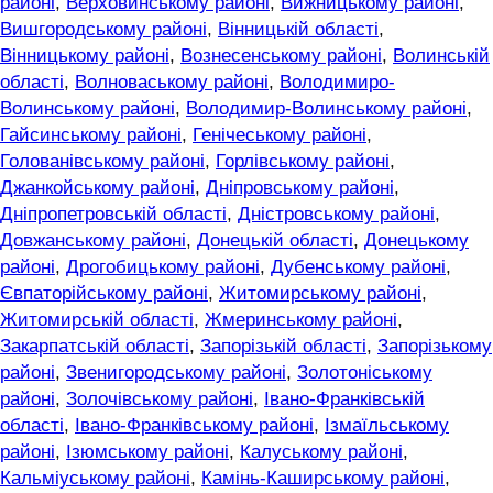
районі
,
Верховинському районі
,
Вижницькому районі
,
Вишгородському районі
,
Вінницькій області
,
Вінницькому районі
,
Вознесенському районі
,
Волинській
області
,
Волноваському районі
,
Володимиро-
Волинському районі
,
Володимир-Волинському районі
,
Гайсинському районі
,
Генічеському районі
,
Голованівському районі
,
Горлівському районі
,
Джанкойському районі
,
Дніпровському районі
,
Дніпропетровській області
,
Дністровському районі
,
Довжанському районі
,
Донецькій області
,
Донецькому
районі
,
Дрогобицькому районі
,
Дубенському районі
,
Євпаторійському районі
,
Житомирському районі
,
Житомирській області
,
Жмеринському районі
,
Закарпатській області
,
Запорізькій області
,
Запорізькому
районі
,
Звенигородському районі
,
Золотоніському
районі
,
Золочівському районі
,
Івано-Франківській
області
,
Івано-Франківському районі
,
Ізмаїльському
районі
,
Ізюмському районі
,
Калуському районі
,
Кальміуському районі
,
Камінь-Каширському районі
,