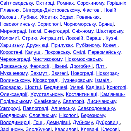
Світловодську
,
Охтирці
,
Ромнах
,
Сорокиному
,
Горішніх
Плавнях
,
Білгород-Дністровському
,
Фастові
,
Новій
Каховці
,
Лубнах
,
Жовтих Водах
,
Ровеньках
,
Нововолинську
,
Борисполі
,
Чорноморську
,
Брянці
,
Мирнограді
,
Ізюмі
,
Енергодарі
,
Сніжному
,
Шахтарську
,
Коломиї
,
Стрию
,
Антрациті
,
Лозовій
,
Вараші
,
Кузні
,
Харцизьку
,
Дружківці
,
Прилуках
,
Рубіжному
,
Ковелі
,
Коростені
,
Калуші
,
Покровську
,
Смілі
,
Первомайську
,
Червонограді
,
Чистяковому
,
Новомосковську
,
Довжанську
,
Феодосії
,
Ніжині
,
Дрогобичі
,
Ялті
,
Мукачевому
,
Бахмуті
,
Звягелі
,
Новограді
,
Новоград-
Волинському
,
Кіровограді
,
Кузнецовську
,
Ізмаїлі
,
Броварах
,
Шостці
,
Бердичеві
,
Умані
,
Кадіївці
,
Конотопі
,
Олександрії
,
Хрустальному
,
Костянтинівці
,
Кам'янець-
Подільському
,
Єнакієвому
,
Євпаторії
,
Лисичанську
,
Ужгороді
,
Павлограді
,
Алчевську
,
Сєвєродонецьку
,
Бердянську
,
Слов'янську
,
Нікополі
,
Березному
,
Володимирці
,
Гощі
,
Демидівці
,
Дубному
,
Дубровиці
,
Зарічному
,
Здолбунові
,
Квасилові
,
Клевані
,
Клесові
,