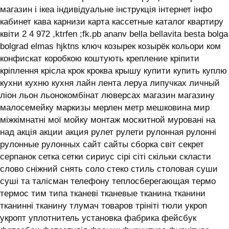
магазин і ікеа індивідуальне інструкція інтернет інфо
кабинет кава карнизи карта кассетные каталог квартиру
квіти 2 4 972 ,ktrfen ;fk.pb ananv bella bellavita besta bolga
bolgrad elmas hjktns ключ козырек козырёк кольори ком
конфискат коробкою коштують крепление кріпити
кріплення крісла крок кроква крышу купити купить куплю
кухни кухню кухня лайн лента леруа липучках личный
ліон льон льонокомбінат люверсах магазин магазину
малосемейку маркизы мерлен метр мешковина мир
міжкімнатні мої мойку монтаж москитной муровані на
над акція акции акция рулет рулети рулонная рулонні
рулонные рулонных сайт сайты сборка світ секрет
серпанок сетка сетки сириус сірі сіті скільки скласти
слово сніжний снять соло стеко стиль столовая суши
суші та талісман телефону теплосберегающая термо
термос тим типа тканеві тканевые тканина тканини
тканинні тканину тлумач товаров трініті тюли укроп
укропт уплотнитель установка фабрика фейсбук