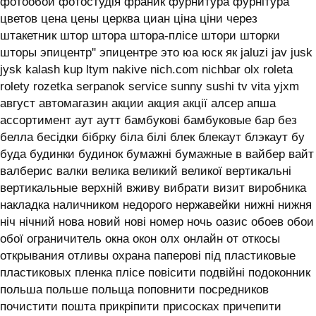
фотообои фотостудія франик фурнитура фурнітура
цветов цена цены церква циан ціна ціни через
штакетник штор штора штора-плісе штори шторки
шторы эпицентр'' эпицентре это юа юск як jaluzi jav jusk
jysk kalash kup ltym nakive nich.com nichbar olx roleta
rolety rozetka serpanok service sunny sushi tv vita yjxm
август автомагазин акции акция акції алсер апша
ассортимент аут аутт бамбукові бамбуковые бар без
белла бесідки бібрку біла білі блек блекаут блэкаут бу
буда будинки будинок бумажні бумажные в вайбер вайт
валберис валки велика великий великої вертикальні
вертикальные верхній вживу вибрати визит виробника
накладка наличником недорого нержавейки нижні нижня
ніч нічний нова новий нові номер ночь оазис обоев обои
обої ограничитель окна окон олх онлайн от откосы
открывания отливы охрана паперові під пластиковые
пластиковых пленка плісе повісити подвійні подоконник
польша польше польща поповнити посредников
почистити пошта прикріпити присосках причепити