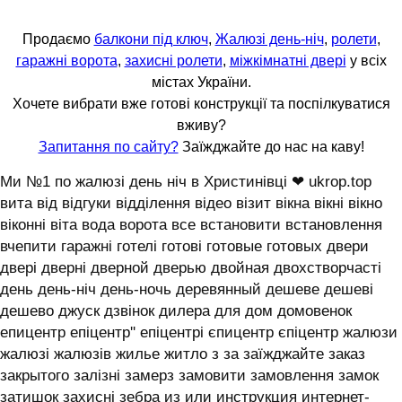
Продаємо
балкони під ключ
,
Жалюзі день-ніч
,
ролети
,
гаражні ворота
,
захисні ролети
,
міжкімнатні двері
у всіх
містах України.
Хочете вибрати вже готові конструкції та поспілкуватися
вживу?
Запитання по сайту?
Заїжджайте до нас на каву!
Ми №1 по жалюзі день ніч в Христинівці ❤ ukrop.top
вита від відгуки відділення відео візит вікна вікні вікно
віконні віта вода ворота все встановити встановлення
вчепити гаражні готелі готові готовые готовых двери
двері дверні дверной дверью двойная двохстворчасті
день день-ніч день-ночь деревянный дешеве дешеві
дешево джуск дзвінок дилера для дом домовенок
епицентр епіцентр'' епіцентрі єпицентр єпіцентр жалюзи
жалюзі жалюзів жилье житло з за заїжджайте заказ
закрытого залізні замерз замовити замовлення замок
затишок захисні зебра из или инструкция интернет-