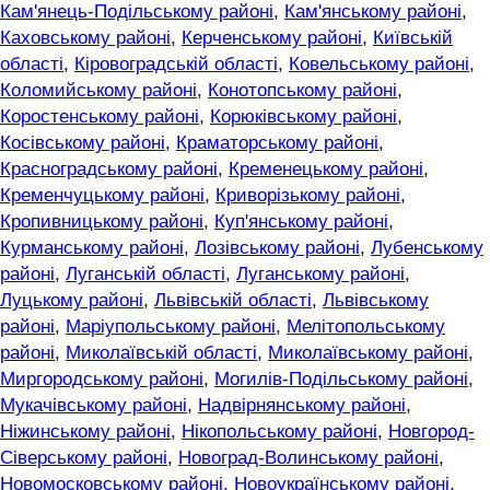
Кам'янець-Подільському районі
,
Кам'янському районі
,
Каховському районі
,
Керченському районі
,
Київській
області
,
Кіровоградській області
,
Ковельському районі
,
Коломийському районі
,
Конотопському районі
,
Коростенському районі
,
Корюківському районі
,
Косівському районі
,
Краматорському районі
,
Красноградському районі
,
Кременецькому районі
,
Кременчуцькому районі
,
Криворізькому районі
,
Кропивницькому районі
,
Куп'янському районі
,
Курманському районі
,
Лозівському районі
,
Лубенському
районі
,
Луганській області
,
Луганському районі
,
Луцькому районі
,
Львівській області
,
Львівському
районі
,
Маріупольському районі
,
Мелітопольському
районі
,
Миколаївській області
,
Миколаївському районі
,
Миргородському районі
,
Могилів-Подільському районі
,
Мукачівському районі
,
Надвірнянському районі
,
Ніжинському районі
,
Нікопольському районі
,
Новгород-
Сіверському районі
,
Новоград-Волинському районі
,
Новомосковському районі
,
Новоукраїнському районі
,