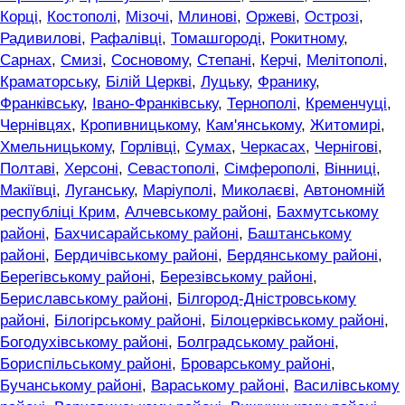
Корці
,
Костополі
,
Мізочі
,
Млинові
,
Оржеві
,
Острозі
,
Радивилові
,
Рафалівці
,
Томашгороді
,
Рокитному
,
Сарнах
,
Смизі
,
Сосновому
,
Степані
,
Керчі
,
Мелітополі
,
Краматорську
,
Білій Церкві
,
Луцьку
,
Франику
,
Франківську
,
Івано-Франківську
,
Тернополі
,
Кременчуці
,
Чернівцях
,
Кропивницькому
,
Кам'янському
,
Житомирі
,
Хмельницькому
,
Горлівці
,
Сумах
,
Черкасах
,
Чернігові
,
Полтаві
,
Херсоні
,
Севастополі
,
Сімферополі
,
Вінниці
,
Макіївці
,
Луганську
,
Маріуполі
,
Миколаєві
,
Автономній
республіці Крим
,
Алчевському районі
,
Бахмутському
районі
,
Бахчисарайському районі
,
Баштанському
районі
,
Бердичівському районі
,
Бердянському районі
,
Берегівському районі
,
Березівському районі
,
Бериславському районі
,
Білгород-Дністровському
районі
,
Білогірському районі
,
Білоцерківському районі
,
Богодухівському районі
,
Болградському районі
,
Бориспільському районі
,
Броварському районі
,
Бучанському районі
,
Вараському районі
,
Василівському