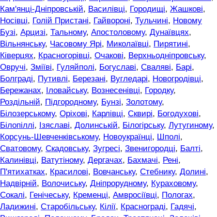
Кам'янці-Дніпровській
,
Василівці
,
Городищі
,
Жашкові
,
Носівці
,
Голій Пристані
,
Гайвороні
,
Тульчині
,
Новому
Бузі
,
Арцизі
,
Тальному
,
Апостоловому
,
Дунаївцях
,
Вільнянську
,
Часовому Ярі
,
Миколаївці
,
Пирятині
,
Ківерцях
,
Красногорівці
,
Очакові
,
Верхньодніпровську
,
Овручі
,
Зміїві
,
Гуляйполі
,
Богуславі
,
Сваляві
,
Барі
,
Болграді
,
Путивлі
,
Березані
,
Вугледарі
,
Новогродівці
,
Бережанах
,
Іловайську
,
Вознесенівці
,
Городку
,
Роздільній
,
Підгородному
,
Бунзі
,
Золотому
,
Білозерському
,
Оріхові
,
Карлівці
,
Сквирі
,
Богодухові
,
Білопіллі
,
Ізяславі
,
Долинській
,
Білогірську
,
Лутугиному
,
Корсунь-Шевченківському
,
Новоукраїнці
,
Шполі
,
Сватовому
,
Скадовську
,
Зугресі
,
Звенигородці
,
Балті
,
Калинівці
,
Ватутіному
,
Дергачах
,
Бахмачі
,
Рені
,
П'ятихатках
,
Красилові
,
Вовчанську
,
Стебнику
,
Долині
,
Надвірній
,
Волочиську
,
Дніпрорудному
,
Кураховому
,
Сокалі
,
Генічеську
,
Кременці
,
Амвросіївці
,
Пологах
,
Ладижині
,
Старобільську
,
Кілії
,
Краснограді
,
Гадячі
,