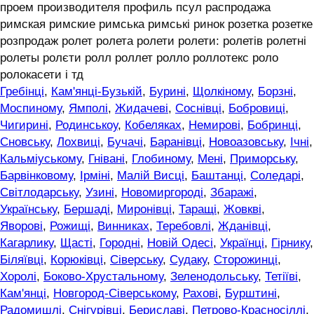
проем производителя профиль псул распродажа
римская римские римська римські ринок розетка розетке
розпродаж ролет ролета ролети ролети: ролетів ролетні
ролеты ролєти ролл роллет ролло роллотекс роло
ролокасети і тд
Гребінці
,
Кам'янці-Бузькій
,
Бурині
,
Щолкіному
,
Борзні
,
Моспиному
,
Ямполі
,
Жидачеві
,
Соснівці
,
Бобровиці
,
Чигирині
,
Родинськоу
,
Кобеляках
,
Немирові
,
Бобринці
,
Сновську
,
Лохвиці
,
Бучачі
,
Баранівці
,
Новоазовську
,
Ічні
,
Кальміуському
,
Гнівані
,
Глобиному
,
Мені
,
Приморську
,
Барвінковому
,
Ірміні
,
Малій Висці
,
Баштанці
,
Соледарі
,
Світлодарську
,
Узині
,
Новомиргороді
,
Збаражі
,
Українську
,
Бершаді
,
Миронівці
,
Таращі
,
Жовкві
,
Яворові
,
Рожищі
,
Винниках
,
Теребовлі
,
Жданівці
,
Кагарлику
,
Щасті
,
Городні
,
Новій Одесі
,
Українці
,
Гірнику
,
Біляївці
,
Корюківці
,
Сіверську
,
Судаку
,
Сторожинці
,
Хоролі
,
Боково-Хрустальному
,
Зеленодольську
,
Тетіїві
,
Кам'янці
,
Новгород-Сіверському
,
Рахові
,
Бурштині
,
Радомишлі
,
Снігурівці
,
Бериславі
,
Петрово-Красносіллі
,