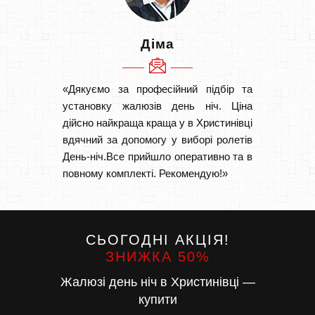
Діма
«Дякуємо за професійний підбір та
«Дуже 
установку жалюзів день ніч. Ціна
викон
дійсно найкраща краща у в Христинівці
Швидк
вдячний за допомогу у виборі ролетів
Буду р
День-ніч.Все прийшло оперативно та в
повному комплекті. Рекомендую!»
СЬОГОДНІ АКЦІЯ!
ЗНИЖКА 50%
Жалюзі день ніч в Христинівці —
купити