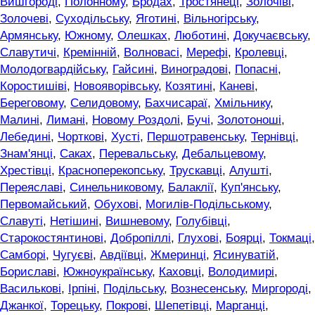
Вишгороді
,
Полонному
,
Бродах
,
Тростянеці
,
Золочіві
,
Золочеві
,
Суходільську
,
Яготині
,
Вільногірську
,
Армянську
,
Южному
,
Олешках
,
Люботині
,
Докучаєвську
,
Славутичі
,
Кремінній
,
Волновасі
,
Мерефі
,
Кролевці
,
Молодогвардійську
,
Гайсині
,
Виноградові
,
Попасні
,
Коростишіві
,
Новояворівську
,
Козятині
,
Каневі
,
Береговому
,
Селидовому
,
Бахчисараї
,
Хмільнику
,
Малині
,
Лимані
,
Новому Роздолі
,
Бучі
,
Золотоноші
,
Лебедині
,
Чорткові
,
Хусті
,
Першотравенську
,
Тернівці
,
Знам'янці
,
Саках
,
Перевальську
,
Дебальцевому
,
Хрестівці
,
Красноперекопську
,
Трускавці
,
Алушті
,
Переяславі
,
Синельниковому
,
Балаклії
,
Куп'янську
,
Первомайський
,
Обухові
,
Могилів-Подільському
,
Славуті
,
Нетішині
,
Вишневому
,
Голубівці
,
Старокостянтинові
,
Добропіллі
,
Глухові
,
Боярці
,
Токмаці
,
Самборі
,
Чугуєві
,
Авдіївці
,
Жмеринці
,
Ясинуватій
,
Бориславі
,
Южноукраїнську
,
Каховці
,
Володимирі
,
Василькові
,
Ірпіні
,
Подільську
,
Вознесенську
,
Миргороді
,
Джанкої
,
Торецьку
,
Покрові
,
Шепетівці
,
Марганці
,