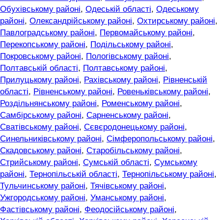
Обухівському районі
,
Одеській області
,
Одеському
районі
,
Олександрійському районі
,
Охтирському районі
,
Павлоградському районі
,
Первомайському районі
,
Перекопському районі
,
Подільському районі
,
Покровському районі
,
Пологівському районі
,
Полтавській області
,
Полтавському районі
,
Прилуцькому районі
,
Рахівському районі
,
Рівненській
області
,
Рівненському районі
,
Ровеньківському районі
,
Роздільнянському районі
,
Роменському районі
,
Самбірському районі
,
Сарненському районі
,
Сватівському районі
,
Сєвєродонецькому районі
,
Синельниківському районі
,
Сімферопольському районі
,
Скадовському районі
,
Старобільському районі
,
Стрийському районі
,
Сумській області
,
Сумському
районі
,
Тернопільській області
,
Тернопільському районі
,
Тульчинському районі
,
Тячівському районі
,
Ужгородському районі
,
Уманському районі
,
Фастівському районі
,
Феодосійському районі
,