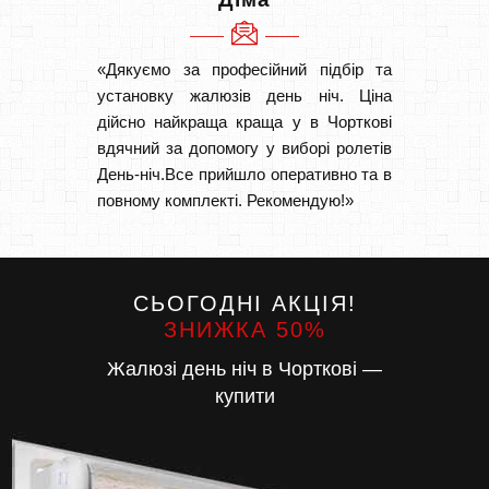
«Дякуємо за професійний підбір та
«Дуже 
установку жалюзів день ніч. Ціна
викон
дійсно найкраща краща у в Чорткові
Швидк
вдячний за допомогу у виборі ролетів
Буду р
День-ніч.Все прийшло оперативно та в
повному комплекті. Рекомендую!»
СЬОГОДНІ АКЦІЯ!
ЗНИЖКА 50%
Жалюзі день ніч в Чорткові —
купити