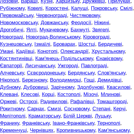
Лозовій
,
Вараші
,
Кузні
,
Харцизьку
,
Дружківці
,
Прилуках
,
Рубіжному
,
Ковелі
,
Коростені
,
Калуші
,
Покровську
,
Смілі
,
Первомайську
,
Червонограді
,
Чистяковому
,
Новомосковську
,
Довжанську
,
Феодосії
,
Ніжині
,
Дрогобичі
,
Ялті
,
Мукачевому
,
Бахмуті
,
Звягелі
,
Новограді
,
Новоград-Волинському
,
Кіровограді
,
Кузнецовську
,
Ізмаїлі
,
Броварах
,
Шостці
,
Бердичеві
,
Умані
,
Кадіївці
,
Конотопі
,
Олександрії
,
Хрустальному
,
Костянтинівці
,
Кам'янець-Подільському
,
Єнакієвому
,
Євпаторії
,
Лисичанську
,
Ужгороді
,
Павлограді
,
Алчевську
,
Сєвєродонецьку
,
Бердянську
,
Слов'янську
,
Нікополі
,
Березному
,
Володимирці
,
Гощі
,
Демидівці
,
Дубному
,
Дубровиці
,
Зарічному
,
Здолбунові
,
Квасилові
,
Клевані
,
Клесові
,
Корці
,
Костополі
,
Мізочі
,
Млинові
,
Оржеві
,
Острозі
,
Радивилові
,
Рафалівці
,
Томашгороді
,
Рокитному
,
Сарнах
,
Смизі
,
Сосновому
,
Степані
,
Керчі
,
Мелітополі
,
Краматорську
,
Білій Церкві
,
Луцьку
,
Франику
,
Франківську
,
Івано-Франківську
,
Тернополі
,
Кременчуці
,
Чернівцях
,
Кропивницькому
,
Кам'янському
,