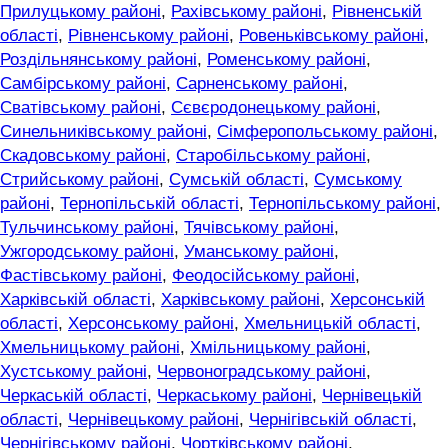
Прилуцькому районі
,
Рахівському районі
,
Рівненській
області
,
Рівненському районі
,
Ровеньківському районі
,
Роздільнянському районі
,
Роменському районі
,
Самбірському районі
,
Сарненському районі
,
Сватівському районі
,
Сєвєродонецькому районі
,
Синельниківському районі
,
Сімферопольському районі
,
Скадовському районі
,
Старобільському районі
,
Стрийському районі
,
Сумській області
,
Сумському
районі
,
Тернопільській області
,
Тернопільському районі
,
Тульчинському районі
,
Тячівському районі
,
Ужгородському районі
,
Уманському районі
,
Фастівському районі
,
Феодосійському районі
,
Харківській області
,
Харківському районі
,
Херсонській
області
,
Херсонському районі
,
Хмельницькій області
,
Хмельницькому районі
,
Хмільницькому районі
,
Хустському районі
,
Червоноградському районі
,
Черкаській області
,
Черкаському районі
,
Чернівецькій
області
,
Чернівецькому районі
,
Чернігівській області
,
Чернігівському районі
,
Чортківському районі
,