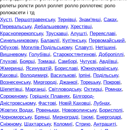
ролеты ролєти ролл роллет ролло роллотекс роло
ролокасети і тд
Хусті
,
Першотравенську
,
Тернівці
,
Знам'янці
,
Саках
,
Перевальську
,
Дебальцевому
,
Хрестівці
,
Красноперекопську
,
Трускавці
,
Алушті
,
Переяславі
,
Синельниковому
,
Балаклії
,
Куп'янську
,
Первомайський
,
Обухові
,
Могилів-Подільському
,
Славуті
,
Нетішині
,
Вишневому
,
Голубівці
,
Старокостянтинові
,
Добропіллі
,
Глухові
,
Боярці
,
Токмаці
,
Самборі
,
Чугуєві
,
Авдіївці
,
Жмеринці
,
Ясинуватій
,
Бориславі
,
Южноукраїнську
,
Каховці
,
Володимирі
,
Василькові
,
Ірпіні
,
Подільську
,
Вознесенську
,
Миргороді
,
Джанкої
,
Торецьку
,
Покрові
,
Шепетівці
,
Марганці
,
Світловодську
,
Охтирці
,
Ромнах
,
Сорокиному
,
Горішніх Плавнях
,
Білгород-
Дністровському
,
Фастові
,
Новій Каховці
,
Лубнах
,
Жовтих Водах
,
Ровеньках
,
Нововолинську
,
Борисполі
,
Чорноморську
,
Брянці
,
Мирнограді
,
Ізюмі
,
Енергодарі
,
Сніжному
,
Шахтарську
,
Коломиї
,
Стрию
,
Антрациті
,