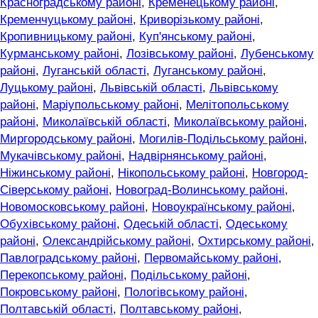
Красноградському районі
,
Кременецькому районі
,
Кременчуцькому районі
,
Криворізькому районі
,
Кропивницькому районі
,
Куп'янському районі
,
Курманському районі
,
Лозівському районі
,
Лубенському
районі
,
Луганській області
,
Луганському районі
,
Луцькому районі
,
Львівській області
,
Львівському
районі
,
Маріупольському районі
,
Мелітопольському
районі
,
Миколаївській області
,
Миколаївському районі
,
Миргородському районі
,
Могилів-Подільському районі
,
Мукачівському районі
,
Надвірнянському районі
,
Ніжинському районі
,
Нікопольському районі
,
Новгород-
Сіверському районі
,
Новоград-Волинському районі
,
Новомосковському районі
,
Новоукраїнському районі
,
Обухівському районі
,
Одеській області
,
Одеському
районі
,
Олександрійському районі
,
Охтирському районі
,
Павлоградському районі
,
Первомайському районі
,
Перекопському районі
,
Подільському районі
,
Покровському районі
,
Пологівському районі
,
Полтавській області
,
Полтавському районі
,