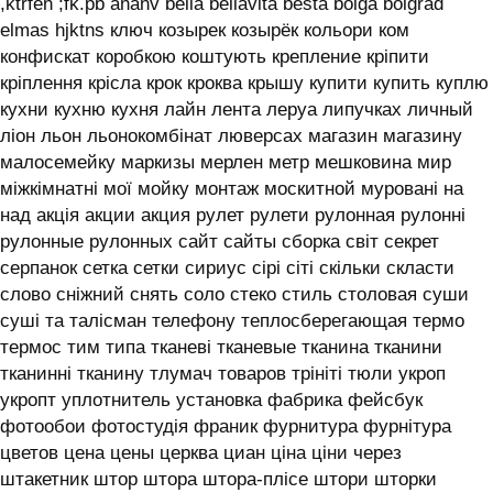
,ktrfen ;fk.pb ananv bella bellavita besta bolga bolgrad
elmas hjktns ключ козырек козырёк кольори ком
конфискат коробкою коштують крепление кріпити
кріплення крісла крок кроква крышу купити купить куплю
кухни кухню кухня лайн лента леруа липучках личный
ліон льон льонокомбінат люверсах магазин магазину
малосемейку маркизы мерлен метр мешковина мир
міжкімнатні мої мойку монтаж москитной муровані на
над акція акции акция рулет рулети рулонная рулонні
рулонные рулонных сайт сайты сборка світ секрет
серпанок сетка сетки сириус сірі сіті скільки скласти
слово сніжний снять соло стеко стиль столовая суши
суші та талісман телефону теплосберегающая термо
термос тим типа тканеві тканевые тканина тканини
тканинні тканину тлумач товаров трініті тюли укроп
укропт уплотнитель установка фабрика фейсбук
фотообои фотостудія франик фурнитура фурнітура
цветов цена цены церква циан ціна ціни через
штакетник штор штора штора-плісе штори шторки