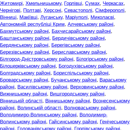
Житомирі
,
Хмельницькому
,
Горлівці
,
Сумах
,
Черкасах
,
Чернігові
,
Полтаві
,
Херсоні
,
Севастополі
,
Сімферополі
,
Вінниці
,
Макіївці
,
Луганську
,
Маріуполі
,
Миколаєві
,
Автономній республіці Крим
,
Алчевському районі
,
Бахмутському районі
,
Бахчисарайському районі
,
Баштанському районі
,
Бердичівському районі
,
Бердянському районі
,
Берегівському районі
,
Березівському районі
,
Бериславському районі
,
Білгород-Дністровському районі
,
Білогірському районі
,
Білоцерківському районі
,
Богодухівському районі
,
Болградському районі
,
Бориспільському районі
,
Броварському районі
,
Бучанському районі
,
Вараському
районі
,
Василівському районі
,
Верховинському районі
,
Вижницькому районі
,
Вишгородському районі
,
Вінницькій області
,
Вінницькому районі
,
Вознесенському
районі
,
Волинській області
,
Волноваському районі
,
Володимиро-Волинському районі
,
Володимир-
Волинському районі
,
Гайсинському районі
,
Генічеському
районі
,
Голованівському районі
,
Горлівському районі
,