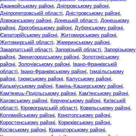
Джанкойському районі
,
Дніпровському районі
,
Дніпропетровській області
,
Дністровському районі
,
Довжанському районі
,
Донецькій області
,
Донецькому
районі
,
Дрогобицькому районі
,
Дубенському районі
,
Євпаторійському районі
,
Житомирському районі
,
Житомирській області
,
Жмеринському районі
,
Закарпатській області
,
Запорізькій області
,
Запорізькому
районі
,
Звенигородському районі
,
Золотоніському
районі
,
Золочівському районі
,
Івано-Франківській
області
,
Івано-Франківському районі
,
Ізмаїльському
районі
,
Ізюмському районі
,
Калуському районі
,
Кальміуському районі
,
Камінь-Каширському районі
,
Кам'янець-Подільському районі
,
Кам'янському районі
,
Каховському районі
,
Керченському районі
,
Київській
області
,
Кіровоградській області
,
Ковельському районі
,
Коломийському районі
,
Конотопському районі
,
Коростенському районі
,
Корюківському районі
,
Косівському районі
,
Краматорському районі
,