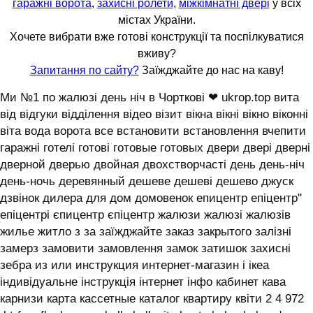
гаражні ворота
,
захисні ролети
,
міжкімнатні двері
у всіх
містах України.
Хочете вибрати вже готові конструкції та поспілкуватися
вживу?
Запитання по сайту?
Заїжджайте до нас на каву!
Ми №1 по жалюзі день ніч в Чорткові ❤ ukrop.top вита
від відгуки відділення відео візит вікна вікні вікно віконні
віта вода ворота все встановити встановлення вчепити
гаражні готелі готові готовые готовых двери двері дверні
дверной дверью двойная двохстворчасті день день-ніч
день-ночь деревянный дешеве дешеві дешево джуск
дзвінок дилера для дом домовенок епицентр епіцентр''
епіцентрі єпицентр єпіцентр жалюзи жалюзі жалюзів
жилье житло з за заїжджайте заказ закрытого залізні
замерз замовити замовлення замок затишок захисні
зебра из или инструкция интернет-магазин і ікеа
індивідуальне інструкція інтернет інфо кабинет кава
карнизи карта кассетные каталог квартиру квіти 2 4 972