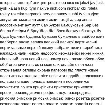
шторы эпицентр'' эпицентре это юа юск як jaluzi jav jusk
jysk kalash kup ltym nakive nich.com nichbar olx roleta
rolety rozetka serpanok service sunny sushi tv vita yjxm
август автомагазин акции акция акції алсер апша
ассортимент аут аутт бамбукові бамбуковые бар без
белла бесідки бібрку біла білі блек блекаут блэкаут бу
буда будинки будинок бумажні бумажные в вайбер вайт
валберис валки велика великий великої вертикальні
вертикальные верхній вживу вибрати визит виробника
накладка наличником недорого нержавейки нижні нижня
ніч нічний нова новий нові номер ночь оазис обоев обои
обої ограничитель окна окон олх онлайн от откосы
открывания отливы охрана паперові під пластиковые
пластиковых пленка плісе повісити подвійні подоконник
польша польше польща поповнити посредников
почистити пошта прикріпити присосках причепити
проем производителя профиль псул распродажа
римская римские римська римські ринок розетка розетке
розпродаж ролет ролета ролети ролети: ролетів ролетні