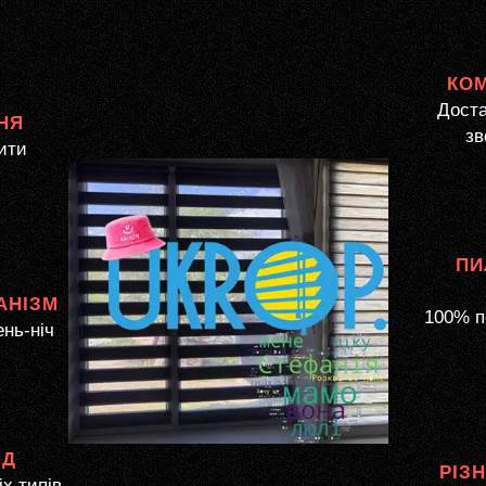
КО
Доста
НЯ
зв
ити
ПИ
АНІЗМ
100% п
ень-ніч
ЯД
РІЗ
іх типів