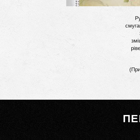
Ру
смуга
змі
рів
(При
ПЕ