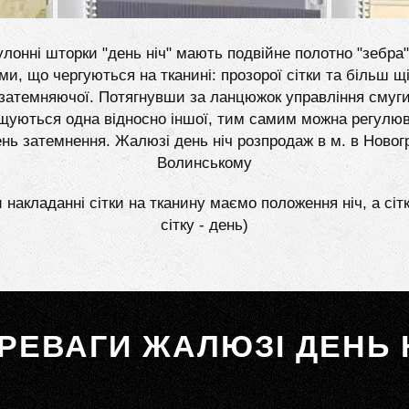
лонні шторки "день ніч" мають подвійне полотно "зебра"
ми, що чергуються на тканині: прозорої сітки та більш щі
затемняючої. Потягнувши за ланцюжок управління смуг
щуються одна відносно іншої, тим самим можна регулю
ень затемнення. Жалюзі день ніч розпродаж в м. в Новог
Волинському
 накладанні сітки на тканину маємо положення ніч, а сіт
сітку - день)
РЕВАГИ ЖАЛЮЗІ ДЕНЬ 