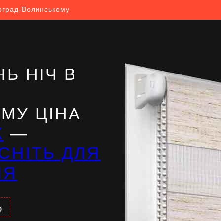
воград-Волинському
Ь НІЧ В
МУ ЦІНА
Ж
—
СНІТЬ ДЛЯ
НЯ
%