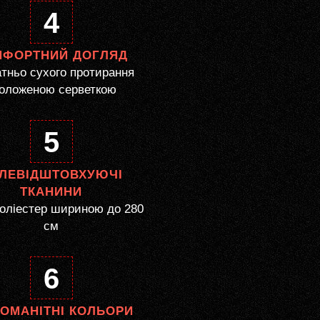
4
МФОРТНИЙ ДОГЛЯД
тньо сухого протирання
оложеною серветкою
5
ЛЕВІДШТОВХУЮЧІ
ТКАНИНИ
оліестер шириною до 280
см
6
НОМАНІТНІ КОЛЬОРИ