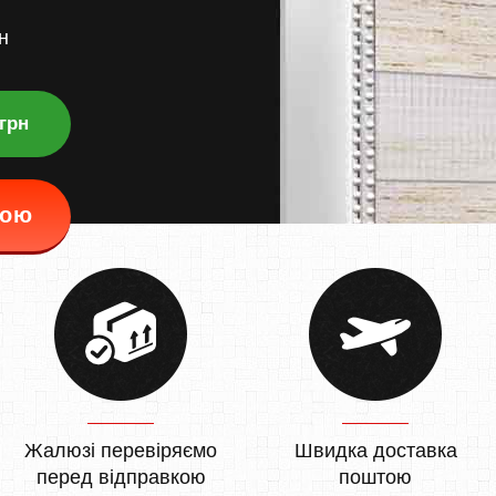
н
 грн
кою
Жалюзі перевіряємо
Швидка доставка
перед відправкою
поштою