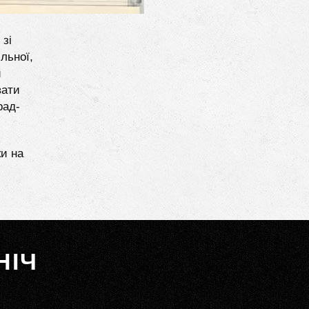
 зі
льної,
и
вати
рад-
ки на
НІЧ