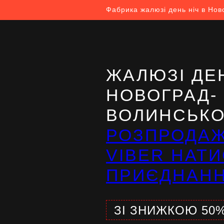
Фабрика жалюзі день ніч в Но
ЖАЛЮЗІ ДЕН
НОВОГРАД-
ВОЛИНСЬКО
РОЗПРОДА
VIBER НАТИ
ПРИЄДНАН
ЗІ ЗНИЖКОЮ 50