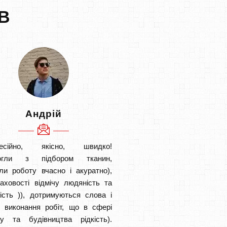
В
Андрій
есійно, якісно, швидко!
огли з підбором тканин,
ли роботу вчасно і акуратно),
аховості відмічу людяність та
ість )), дотримуються слова і
в виконання робіт, що в сфері
ту та будівництва рідкість).