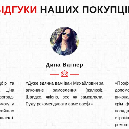
ВІДГУКИ
НАШИХ ПОКУПЦІ
Дина Вагнер
бір та
«Дуже вдячна вам Іван Михайлович за
«Проф
. Ціна
виконане замовлення (жалюзі).
допом
воград-
Швидко, якісно, все як замовляла.
викона
могу у
Буду рекомендувати саме вас👍»
крім ф
прийшло
порядн
плекті.
строкі
ремон