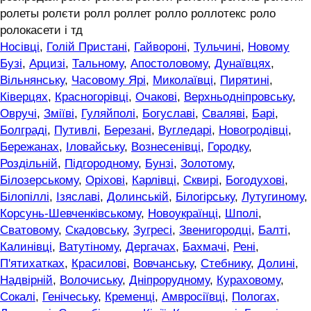
ролеты ролєти ролл роллет ролло роллотекс роло
ролокасети і тд
Носівці
,
Голій Пристані
,
Гайвороні
,
Тульчині
,
Новому
Бузі
,
Арцизі
,
Тальному
,
Апостоловому
,
Дунаївцях
,
Вільнянську
,
Часовому Ярі
,
Миколаївці
,
Пирятині
,
Ківерцях
,
Красногорівці
,
Очакові
,
Верхньодніпровську
,
Овручі
,
Зміїві
,
Гуляйполі
,
Богуславі
,
Сваляві
,
Барі
,
Болграді
,
Путивлі
,
Березані
,
Вугледарі
,
Новогродівці
,
Бережанах
,
Іловайську
,
Вознесенівці
,
Городку
,
Роздільній
,
Підгородному
,
Бунзі
,
Золотому
,
Білозерському
,
Оріхові
,
Карлівці
,
Сквирі
,
Богодухові
,
Білопіллі
,
Ізяславі
,
Долинській
,
Білогірську
,
Лутугиному
,
Корсунь-Шевченківському
,
Новоукраїнці
,
Шполі
,
Сватовому
,
Скадовську
,
Зугресі
,
Звенигородці
,
Балті
,
Калинівці
,
Ватутіному
,
Дергачах
,
Бахмачі
,
Рені
,
П'ятихатках
,
Красилові
,
Вовчанську
,
Стебнику
,
Долині
,
Надвірній
,
Волочиську
,
Дніпрорудному
,
Кураховому
,
Сокалі
,
Генічеську
,
Кременці
,
Амвросіївці
,
Пологах
,