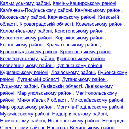
Кальміуському районі
,
Камінь-Каширському районі
,
Кам'янець-Подільському районі
,
Кам'янському районі
,
Каховському районі
,
Керченському районі
,
Київській
області
,
Кіровоградській області
,
Ковельському районі
,
Коломийському районі
,
Конотопському районі
,
Коростенському районі
,
Корюківському районі
,
Косівському районі
,
Краматорському районі
,
Красноградському районі
,
Кременецькому районі
,
Кременчуцькому районі
,
Криворізькому районі
,
Кропивницькому районі
,
Куп'янському районі
,
Курманському районі
,
Лозівському районі
,
Лубенському
районі
,
Луганській області
,
Луганському районі
,
Луцькому районі
,
Львівській області
,
Львівському
районі
,
Маріупольському районі
,
Мелітопольському
районі
,
Миколаївській області
,
Миколаївському районі
,
Миргородському районі
,
Могилів-Подільському районі
,
Мукачівському районі
,
Надвірнянському районі
,
Ніжинському районі
,
Нікопольському районі
,
Новгород-
Сіверському районі
,
Новоград-Волинському районі
,