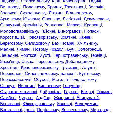
Ладижині
,
Старобільську
,
Кілії
,
Краснограді
,
Гадячі
,
Вишгороді
,
Полонному
,
Бродах
,
Тростянеці
,
Золочіві
,
Золочеві
,
Суходільську
,
Яготині
,
Вільногірську
,
Армянську
,
Южному
,
Олешках
,
Люботині
,
Докучаєвську
,
Славутичі
,
Кремінній
,
Волновасі
,
Мерефі
,
Кролевці
,
Молодогвардійську
,
Гайсині
,
Виноградові
,
Попасні
,
Коростишіві
,
Новояворівську
,
Козятині
,
Каневі
,
Береговому
,
Селидовому
,
Бахчисараї
,
Хмільнику
,
Малині
,
Лимані
,
Новому Роздолі
,
Бучі
,
Золотоноші
,
Лебедині
,
Чорткові
,
Хусті
,
Першотравенську
,
Тернівці
,
Знам'янці
,
Саках
,
Перевальську
,
Дебальцевому
,
Хрестівці
,
Красноперекопську
,
Трускавці
,
Алушті
,
Переяславі
,
Синельниковому
,
Балаклії
,
Куп'янську
,
Первомайський
,
Обухові
,
Могилів-Подільському
,
Славуті
,
Нетішині
,
Вишневому
,
Голубівці
,
Старокостянтинові
,
Добропіллі
,
Глухові
,
Боярці
,
Токмаці
,
Самборі
,
Чугуєві
,
Авдіївці
,
Жмеринці
,
Ясинуватій
,
Бориславі
,
Южноукраїнську
,
Каховці
,
Володимирі
,
Василькові
,
Ірпіні
,
Подільську
,
Вознесенську
,
Миргороді
,