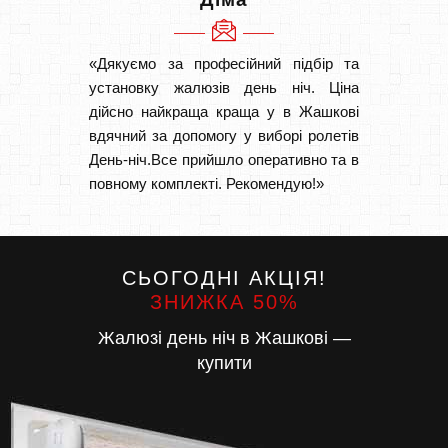
«Дякуємо за професійний підбір та
«Дуже 
установку жалюзів день ніч. Ціна
викон
дійсно найкраща краща у в Жашкові
Швидк
вдячний за допомогу у виборі ролетів
Буду р
День-ніч.Все прийшло оперативно та в
повному комплекті. Рекомендую!»
СЬОГОДНІ АКЦІЯ!
ЗНИЖКА 50%
Жалюзі день ніч в Жашкові —
купити