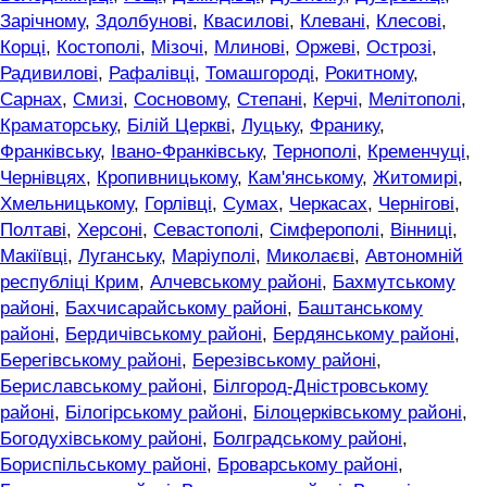
Зарічному
,
Здолбунові
,
Квасилові
,
Клевані
,
Клесові
,
Корці
,
Костополі
,
Мізочі
,
Млинові
,
Оржеві
,
Острозі
,
Радивилові
,
Рафалівці
,
Томашгороді
,
Рокитному
,
Сарнах
,
Смизі
,
Сосновому
,
Степані
,
Керчі
,
Мелітополі
,
Краматорську
,
Білій Церкві
,
Луцьку
,
Франику
,
Франківську
,
Івано-Франківську
,
Тернополі
,
Кременчуці
,
Чернівцях
,
Кропивницькому
,
Кам'янському
,
Житомирі
,
Хмельницькому
,
Горлівці
,
Сумах
,
Черкасах
,
Чернігові
,
Полтаві
,
Херсоні
,
Севастополі
,
Сімферополі
,
Вінниці
,
Макіївці
,
Луганську
,
Маріуполі
,
Миколаєві
,
Автономній
республіці Крим
,
Алчевському районі
,
Бахмутському
районі
,
Бахчисарайському районі
,
Баштанському
районі
,
Бердичівському районі
,
Бердянському районі
,
Берегівському районі
,
Березівському районі
,
Бериславському районі
,
Білгород-Дністровському
районі
,
Білогірському районі
,
Білоцерківському районі
,
Богодухівському районі
,
Болградському районі
,
Бориспільському районі
,
Броварському районі
,