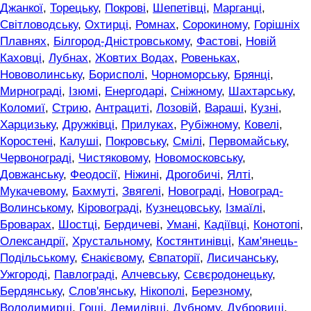
Джанкої
,
Торецьку
,
Покрові
,
Шепетівці
,
Марганці
,
Світловодську
,
Охтирці
,
Ромнах
,
Сорокиному
,
Горішніх
Плавнях
,
Білгород-Дністровському
,
Фастові
,
Новій
Каховці
,
Лубнах
,
Жовтих Водах
,
Ровеньках
,
Нововолинську
,
Борисполі
,
Чорноморську
,
Брянці
,
Мирнограді
,
Ізюмі
,
Енергодарі
,
Сніжному
,
Шахтарську
,
Коломиї
,
Стрию
,
Антрациті
,
Лозовій
,
Вараші
,
Кузні
,
Харцизьку
,
Дружківці
,
Прилуках
,
Рубіжному
,
Ковелі
,
Коростені
,
Калуші
,
Покровську
,
Смілі
,
Первомайську
,
Червонограді
,
Чистяковому
,
Новомосковську
,
Довжанську
,
Феодосії
,
Ніжині
,
Дрогобичі
,
Ялті
,
Мукачевому
,
Бахмуті
,
Звягелі
,
Новограді
,
Новоград-
Волинському
,
Кіровограді
,
Кузнецовську
,
Ізмаїлі
,
Броварах
,
Шостці
,
Бердичеві
,
Умані
,
Кадіївці
,
Конотопі
,
Олександрії
,
Хрустальному
,
Костянтинівці
,
Кам'янець-
Подільському
,
Єнакієвому
,
Євпаторії
,
Лисичанську
,
Ужгороді
,
Павлограді
,
Алчевську
,
Сєвєродонецьку
,
Бердянську
,
Слов'янську
,
Нікополі
,
Березному
,
Володимирці
,
Гощі
,
Демидівці
,
Дубному
,
Дубровиці
,