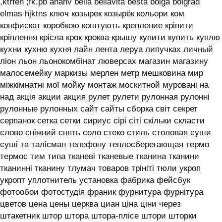
,ktrfen ;fk.pb ananv bella bellavita besta bolga bolgrad
elmas hjktns ключ козырек козырёк кольори ком
конфискат коробкою коштують крепление кріпити
кріплення крісла крок кроква крышу купити купить куплю
кухни кухню кухня лайн лента леруа липучках личный
ліон льон льонокомбінат люверсах магазин магазину
малосемейку маркизы мерлен метр мешковина мир
міжкімнатні мої мойку монтаж москитной муровані на
над акція акции акция рулет рулети рулонная рулонні
рулонные рулонных сайт сайты сборка світ секрет
серпанок сетка сетки сириус сірі сіті скільки скласти
слово сніжний снять соло стеко стиль столовая суши
суші та талісман телефону теплосберегающая термо
термос тим типа тканеві тканевые тканина тканини
тканинні тканину тлумач товаров трініті тюли укроп
укропт уплотнитель установка фабрика фейсбук
фотообои фотостудія франик фурнитура фурнітура
цветов цена цены церква циан ціна ціни через
штакетник штор штора штора-плісе штори шторки