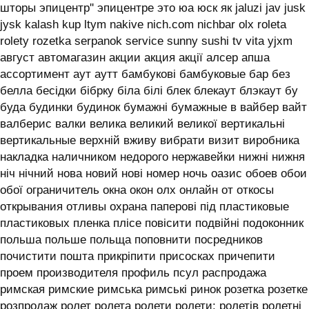
шторы эпицентр'' эпицентре это юа юск як jaluzi jav jusk
jysk kalash kup ltym nakive nich.com nichbar olx roleta
rolety rozetka serpanok service sunny sushi tv vita yjxm
август автомагазин акции акция акції алсер апша
ассортимент аут аутт бамбукові бамбуковые бар без
белла бесідки бібрку біла білі блек блекаут блэкаут бу
буда будинки будинок бумажні бумажные в вайбер вайт
валберис валки велика великий великої вертикальні
вертикальные верхній вживу вибрати визит виробника
накладка наличником недорого нержавейки нижні нижня
ніч нічний нова новий нові номер ночь оазис обоев обои
обої ограничитель окна окон олх онлайн от откосы
открывания отливы охрана паперові під пластиковые
пластиковых пленка плісе повісити подвійні подоконник
польша польше польща поповнити посредников
почистити пошта прикріпити присосках причепити
проем производителя профиль псул распродажа
римская римские римська римські ринок розетка розетке
розпродаж ролет ролета ролети ролети: ролетів ролетні