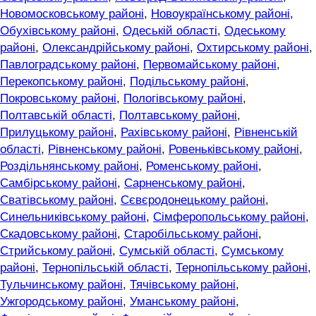
Новомосковському районі
,
Новоукраїнському районі
,
Обухівському районі
,
Одеській області
,
Одеському
районі
,
Олександрійському районі
,
Охтирському районі
,
Павлоградському районі
,
Первомайському районі
,
Перекопському районі
,
Подільському районі
,
Покровському районі
,
Пологівському районі
,
Полтавській області
,
Полтавському районі
,
Прилуцькому районі
,
Рахівському районі
,
Рівненській
області
,
Рівненському районі
,
Ровеньківському районі
,
Роздільнянському районі
,
Роменському районі
,
Самбірському районі
,
Сарненському районі
,
Сватівському районі
,
Сєвєродонецькому районі
,
Синельниківському районі
,
Сімферопольському районі
,
Скадовському районі
,
Старобільському районі
,
Стрийському районі
,
Сумській області
,
Сумському
районі
,
Тернопільській області
,
Тернопільському районі
,
Тульчинському районі
,
Тячівському районі
,
Ужгородському районі
,
Уманському районі
,