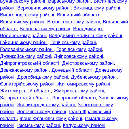
Бучанському районі
,
Вараському районі
,
Василівському
районі
,
Верховинському районі
,
Вижницькому районі
,
Вишгородському районі
,
Вінницькій області
,
Вінницькому районі
,
Вознесенському районі
,
Волинській
області
,
Волноваському районі
,
Володимиро-
Волинському районі
,
Володимир-Волинському районі
,
Гайсинському районі
,
Генічеському районі
,
Голованівському районі
,
Горлівському районі
,
Джанкойському районі
,
Дніпровському районі
,
Дніпропетровській області
,
Дністровському районі
,
Довжанському районі
,
Донецькій області
,
Донецькому
районі
,
Дрогобицькому районі
,
Дубенському районі
,
Євпаторійському районі
,
Житомирському районі
,
Житомирській області
,
Жмеринському районі
,
Закарпатській області
,
Запорізькій області
,
Запорізькому
районі
,
Звенигородському районі
,
Золотоніському
районі
,
Золочівському районі
,
Івано-Франківській
області
,
Івано-Франківському районі
,
Ізмаїльському
районі
,
Ізюмському районі
,
Калуському районі
,