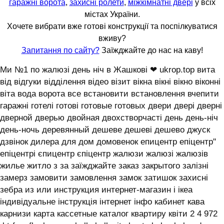
гаражні ворота
,
захисні ролети
,
міжкімнатні двері
у всіх
містах України.
Хочете вибрати вже готові конструкції та поспілкуватися
вживу?
Запитання по сайту?
Заїжджайте до нас на каву!
Ми №1 по жалюзі день ніч в Жашкові ❤ ukrop.top вита
від відгуки відділення відео візит вікна вікні вікно віконні
віта вода ворота все встановити встановлення вчепити
гаражні готелі готові готовые готовых двери двері дверні
дверной дверью двойная двохстворчасті день день-ніч
день-ночь деревянный дешеве дешеві дешево джуск
дзвінок дилера для дом домовенок епицентр епіцентр''
епіцентрі єпицентр єпіцентр жалюзи жалюзі жалюзів
жилье житло з за заїжджайте заказ закрытого залізні
замерз замовити замовлення замок затишок захисні
зебра из или инструкция интернет-магазин і ікеа
індивідуальне інструкція інтернет інфо кабинет кава
карнизи карта кассетные каталог квартиру квіти 2 4 972