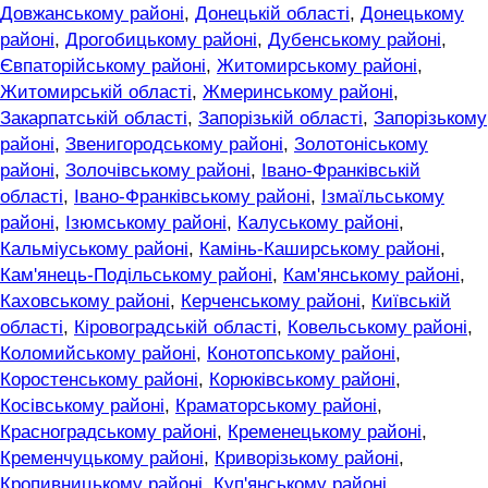
Довжанському районі
,
Донецькій області
,
Донецькому
районі
,
Дрогобицькому районі
,
Дубенському районі
,
Євпаторійському районі
,
Житомирському районі
,
Житомирській області
,
Жмеринському районі
,
Закарпатській області
,
Запорізькій області
,
Запорізькому
районі
,
Звенигородському районі
,
Золотоніському
районі
,
Золочівському районі
,
Івано-Франківській
області
,
Івано-Франківському районі
,
Ізмаїльському
районі
,
Ізюмському районі
,
Калуському районі
,
Кальміуському районі
,
Камінь-Каширському районі
,
Кам'янець-Подільському районі
,
Кам'янському районі
,
Каховському районі
,
Керченському районі
,
Київській
області
,
Кіровоградській області
,
Ковельському районі
,
Коломийському районі
,
Конотопському районі
,
Коростенському районі
,
Корюківському районі
,
Косівському районі
,
Краматорському районі
,
Красноградському районі
,
Кременецькому районі
,
Кременчуцькому районі
,
Криворізькому районі
,
Кропивницькому районі
,
Куп'янському районі
,