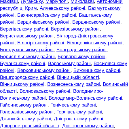
Макіївці
,
Луганську
,
Маріуполі
,
Миколаєві
,
Автономній
республіці Крим
,
Алчевському районі
,
Бахмутському
районі
,
Бахчисарайському районі
,
Баштанському
районі
,
Бердичівському районі
,
Бердянському районі
,
Берегівському районі
,
Березівському районі
,
Бериславському районі
,
Білгород-Дністровському
районі
,
Білогірському районі
,
Білоцерківському районі
,
Богодухівському районі
,
Болградському районі
,
Бориспільському районі
,
Броварському районі
,
Бучанському районі
,
Вараському районі
,
Василівському
районі
,
Верховинському районі
,
Вижницькому районі
,
Вишгородському районі
,
Вінницькій області
,
Вінницькому районі
,
Вознесенському районі
,
Волинській
області
,
Волноваському районі
,
Володимиро-
Волинському районі
,
Володимир-Волинському районі
,
Гайсинському районі
,
Генічеському районі
,
Голованівському районі
,
Горлівському районі
,
Джанкойському районі
,
Дніпровському районі
,
Дніпропетровській області
,
Дністровському районі
,