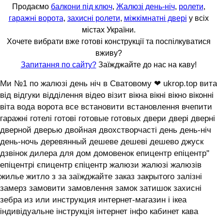
Продаємо
балкони під ключ
,
Жалюзі день-ніч
,
ролети
,
гаражні ворота
,
захисні ролети
,
міжкімнатні двері
у всіх
містах України.
Хочете вибрати вже готові конструкції та поспілкуватися
вживу?
Запитання по сайту?
Заїжджайте до нас на каву!
Ми №1 по жалюзі день ніч в Сватовому ❤ ukrop.top вита
від відгуки відділення відео візит вікна вікні вікно віконні
віта вода ворота все встановити встановлення вчепити
гаражні готелі готові готовые готовых двери двері дверні
дверной дверью двойная двохстворчасті день день-ніч
день-ночь деревянный дешеве дешеві дешево джуск
дзвінок дилера для дом домовенок епицентр епіцентр''
епіцентрі єпицентр єпіцентр жалюзи жалюзі жалюзів
жилье житло з за заїжджайте заказ закрытого залізні
замерз замовити замовлення замок затишок захисні
зебра из или инструкция интернет-магазин і ікеа
індивідуальне інструкція інтернет інфо кабинет кава