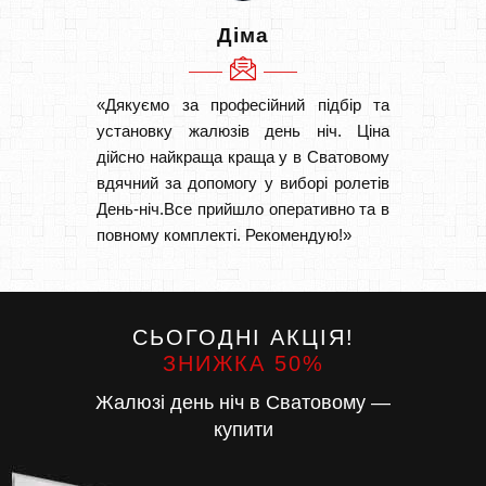
Діма
«Дякуємо за професійний підбір та
«Дуже 
установку жалюзів день ніч. Ціна
викон
дійсно найкраща краща у в Сватовому
Швидк
вдячний за допомогу у виборі ролетів
Буду р
День-ніч.Все прийшло оперативно та в
повному комплекті. Рекомендую!»
СЬОГОДНІ АКЦІЯ!
ЗНИЖКА 50%
Жалюзі день ніч в Сватовому —
купити