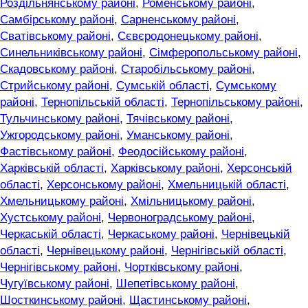
Роздільнянському районі
,
Роменському районі
,
Самбірському районі
,
Сарненському районі
,
Сватівському районі
,
Сєвєродонецькому районі
,
Синельниківському районі
,
Сімферопольському районі
,
Скадовському районі
,
Старобільському районі
,
Стрийському районі
,
Сумській області
,
Сумському
районі
,
Тернопільській області
,
Тернопільському районі
,
Тульчинському районі
,
Тячівському районі
,
Ужгородському районі
,
Уманському районі
,
Фастівському районі
,
Феодосійському районі
,
Харківській області
,
Харківському районі
,
Херсонській
області
,
Херсонському районі
,
Хмельницькій області
,
Хмельницькому районі
,
Хмільницькому районі
,
Хустському районі
,
Червоноградському районі
,
Черкаській області
,
Черкаському районі
,
Чернівецькій
області
,
Чернівецькому районі
,
Чернігівській області
,
Чернігівському районі
,
Чортківському районі
,
Чугуївському районі
,
Шепетівському районі
,
Шосткинському районі
,
Щастинському районі
,