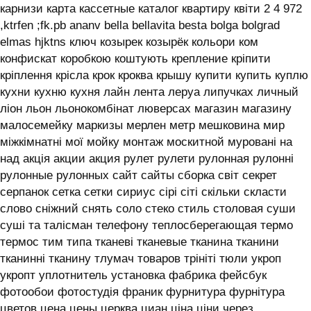
карнизи карта кассетные каталог квартиру квіти 2 4 972
,ktrfen ;fk.pb ananv bella bellavita besta bolga bolgrad
elmas hjktns ключ козырек козырёк кольори ком
конфискат коробкою коштують крепление кріпити
кріплення крісла крок кроква крышу купити купить куплю
кухни кухню кухня лайн лента леруа липучках личный
ліон льон льонокомбінат люверсах магазин магазину
малосемейку маркизы мерлен метр мешковина мир
міжкімнатні мої мойку монтаж москитной муровані на
над акція акции акция рулет рулети рулонная рулонні
рулонные рулонных сайт сайты сборка світ секрет
серпанок сетка сетки сириус сірі сіті скільки скласти
слово сніжний снять соло стеко стиль столовая суши
суші та талісман телефону теплосберегающая термо
термос тим типа тканеві тканевые тканина тканини
тканинні тканину тлумач товаров трініті тюли укроп
укропт уплотнитель установка фабрика фейсбук
фотообои фотостудія франик фурнитура фурнітура
цветов цена цены церква циан ціна ціни через