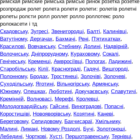
римская римские римська римські ринок розетка розетке
розпродаж ролет ролета ролети ролети: ролетів ролетні
ролеты ролєти ролл роллет ролло роллотекс роло
ролокасети і тд
Скадовську
,
Зугресі
,
Звенигородці
,
Балті
,
Калинівці
,
Ватутіному
,
Дергачах
,
Бахмачі
,
Рені
,
П'ятихатках
,
Красилові
,
Вовчанську
,
Стебнику
,
Долині
,
Надвірній
,
Волочиську
,
Дніпрорудному
,
Кураховому
,
Сокалі
,
Генічеську
,
Кременці
,
Амвросіївці
,
Пологах
,
Ладижині
,
Старобільську
,
Кілії
,
Краснограді
,
Гадячі
,
Вишгороді
,
Полонному
,
Бродах
,
Тростянеці
,
Золочіві
,
Золочеві
,
Суходільську
,
Яготині
,
Вільногірську
,
Армянську
,
Южному
,
Олешках
,
Люботині
,
Докучаєвську
,
Славутичі
,
Кремінній
,
Волновасі
,
Мерефі
,
Кролевці
,
Молодогвардійську
,
Гайсині
,
Виноградові
,
Попасні
,
Коростишіві
,
Новояворівську
,
Козятині
,
Каневі
,
Береговому
,
Селидовому
,
Бахчисараї
,
Хмільнику
,
Малині
,
Лимані
,
Новому Роздолі
,
Бучі
,
Золотоноші
,
Лебедині
,
Чорткові
,
Хусті
,
Першотравенську
,
Тернівці
,