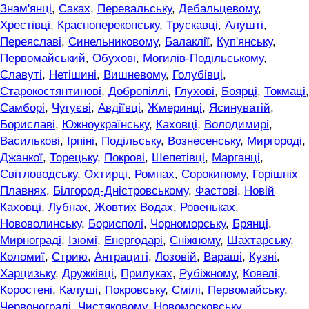
Знам'янці
,
Саках
,
Перевальську
,
Дебальцевому
,
Хрестівці
,
Красноперекопську
,
Трускавці
,
Алушті
,
Переяславі
,
Синельниковому
,
Балаклії
,
Куп'янську
,
Первомайський
,
Обухові
,
Могилів-Подільському
,
Славуті
,
Нетішині
,
Вишневому
,
Голубівці
,
Старокостянтинові
,
Добропіллі
,
Глухові
,
Боярці
,
Токмаці
,
Самборі
,
Чугуєві
,
Авдіївці
,
Жмеринці
,
Ясинуватій
,
Бориславі
,
Южноукраїнську
,
Каховці
,
Володимирі
,
Василькові
,
Ірпіні
,
Подільську
,
Вознесенську
,
Миргороді
,
Джанкої
,
Торецьку
,
Покрові
,
Шепетівці
,
Марганці
,
Світловодську
,
Охтирці
,
Ромнах
,
Сорокиному
,
Горішніх
Плавнях
,
Білгород-Дністровському
,
Фастові
,
Новій
Каховці
,
Лубнах
,
Жовтих Водах
,
Ровеньках
,
Нововолинську
,
Борисполі
,
Чорноморську
,
Брянці
,
Мирнограді
,
Ізюмі
,
Енергодарі
,
Сніжному
,
Шахтарську
,
Коломиї
,
Стрию
,
Антрациті
,
Лозовій
,
Вараші
,
Кузні
,
Харцизьку
,
Дружківці
,
Прилуках
,
Рубіжному
,
Ковелі
,
Коростені
,
Калуші
,
Покровську
,
Смілі
,
Первомайську
,
Червонограді
,
Чистяковому
,
Новомосковську
,