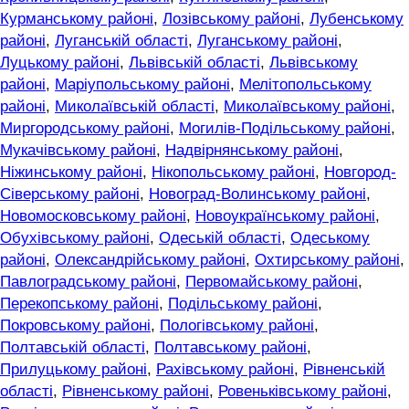
Курманському районі
,
Лозівському районі
,
Лубенському
районі
,
Луганській області
,
Луганському районі
,
Луцькому районі
,
Львівській області
,
Львівському
районі
,
Маріупольському районі
,
Мелітопольському
районі
,
Миколаївській області
,
Миколаївському районі
,
Миргородському районі
,
Могилів-Подільському районі
,
Мукачівському районі
,
Надвірнянському районі
,
Ніжинському районі
,
Нікопольському районі
,
Новгород-
Сіверському районі
,
Новоград-Волинському районі
,
Новомосковському районі
,
Новоукраїнському районі
,
Обухівському районі
,
Одеській області
,
Одеському
районі
,
Олександрійському районі
,
Охтирському районі
,
Павлоградському районі
,
Первомайському районі
,
Перекопському районі
,
Подільському районі
,
Покровському районі
,
Пологівському районі
,
Полтавській області
,
Полтавському районі
,
Прилуцькому районі
,
Рахівському районі
,
Рівненській
області
,
Рівненському районі
,
Ровеньківському районі
,