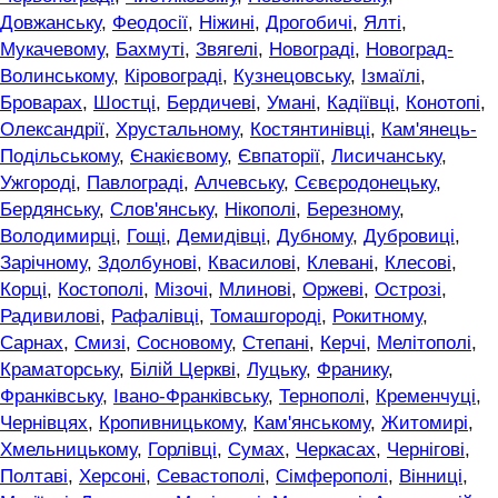
Довжанську
,
Феодосії
,
Ніжині
,
Дрогобичі
,
Ялті
,
Мукачевому
,
Бахмуті
,
Звягелі
,
Новограді
,
Новоград-
Волинському
,
Кіровограді
,
Кузнецовську
,
Ізмаїлі
,
Броварах
,
Шостці
,
Бердичеві
,
Умані
,
Кадіївці
,
Конотопі
,
Олександрії
,
Хрустальному
,
Костянтинівці
,
Кам'янець-
Подільському
,
Єнакієвому
,
Євпаторії
,
Лисичанську
,
Ужгороді
,
Павлограді
,
Алчевську
,
Сєвєродонецьку
,
Бердянську
,
Слов'янську
,
Нікополі
,
Березному
,
Володимирці
,
Гощі
,
Демидівці
,
Дубному
,
Дубровиці
,
Зарічному
,
Здолбунові
,
Квасилові
,
Клевані
,
Клесові
,
Корці
,
Костополі
,
Мізочі
,
Млинові
,
Оржеві
,
Острозі
,
Радивилові
,
Рафалівці
,
Томашгороді
,
Рокитному
,
Сарнах
,
Смизі
,
Сосновому
,
Степані
,
Керчі
,
Мелітополі
,
Краматорську
,
Білій Церкві
,
Луцьку
,
Франику
,
Франківську
,
Івано-Франківську
,
Тернополі
,
Кременчуці
,
Чернівцях
,
Кропивницькому
,
Кам'янському
,
Житомирі
,
Хмельницькому
,
Горлівці
,
Сумах
,
Черкасах
,
Чернігові
,
Полтаві
,
Херсоні
,
Севастополі
,
Сімферополі
,
Вінниці
,