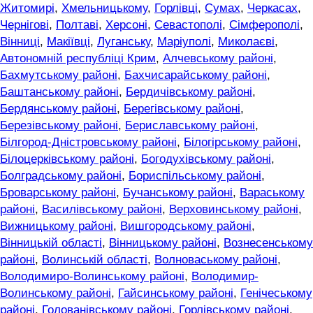
Житомирі
,
Хмельницькому
,
Горлівці
,
Сумах
,
Черкасах
,
Чернігові
,
Полтаві
,
Херсоні
,
Севастополі
,
Сімферополі
,
Вінниці
,
Макіївці
,
Луганську
,
Маріуполі
,
Миколаєві
,
Автономній республіці Крим
,
Алчевському районі
,
Бахмутському районі
,
Бахчисарайському районі
,
Баштанському районі
,
Бердичівському районі
,
Бердянському районі
,
Берегівському районі
,
Березівському районі
,
Бериславському районі
,
Білгород-Дністровському районі
,
Білогірському районі
,
Білоцерківському районі
,
Богодухівському районі
,
Болградському районі
,
Бориспільському районі
,
Броварському районі
,
Бучанському районі
,
Вараському
районі
,
Василівському районі
,
Верховинському районі
,
Вижницькому районі
,
Вишгородському районі
,
Вінницькій області
,
Вінницькому районі
,
Вознесенському
районі
,
Волинській області
,
Волноваському районі
,
Володимиро-Волинському районі
,
Володимир-
Волинському районі
,
Гайсинському районі
,
Генічеському
районі
,
Голованівському районі
,
Горлівському районі
,