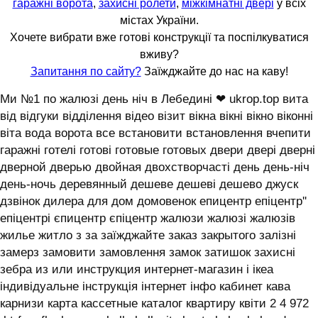
гаражні ворота
,
захисні ролети
,
міжкімнатні двері
у всіх
містах України.
Хочете вибрати вже готові конструкції та поспілкуватися
вживу?
Запитання по сайту?
Заїжджайте до нас на каву!
Ми №1 по жалюзі день ніч в Лебедині ❤ ukrop.top вита
від відгуки відділення відео візит вікна вікні вікно віконні
віта вода ворота все встановити встановлення вчепити
гаражні готелі готові готовые готовых двери двері дверні
дверной дверью двойная двохстворчасті день день-ніч
день-ночь деревянный дешеве дешеві дешево джуск
дзвінок дилера для дом домовенок епицентр епіцентр''
епіцентрі єпицентр єпіцентр жалюзи жалюзі жалюзів
жилье житло з за заїжджайте заказ закрытого залізні
замерз замовити замовлення замок затишок захисні
зебра из или инструкция интернет-магазин і ікеа
індивідуальне інструкція інтернет інфо кабинет кава
карнизи карта кассетные каталог квартиру квіти 2 4 972