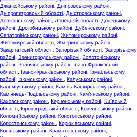
Джанкойському районі
,
Дніпровському районі
,
Дніпропетровській області
,
Дністровському районі
,
Довжанському районі
,
Донецькій області
,
Донецькому
районі
,
Дрогобицькому районі
,
Дубенському районі
,
Євпаторійському районі
,
Житомирському районі
,
Житомирській області
,
Жмеринському районі
,
Закарпатській області
,
Запорізькій області
,
Запорізькому
районі
,
Звенигородському районі
,
Золотоніському
районі
,
Золочівському районі
,
Івано-Франківській
області
,
Івано-Франківському районі
,
Ізмаїльському
районі
,
Ізюмському районі
,
Калуському районі
,
Кальміуському районі
,
Камінь-Каширському районі
,
Кам'янець-Подільському районі
,
Кам'янському районі
,
Каховському районі
,
Керченському районі
,
Київській
області
,
Кіровоградській області
,
Ковельському районі
,
Коломийському районі
,
Конотопському районі
,
Коростенському районі
,
Корюківському районі
,
Косівському районі
,
Краматорському районі
,