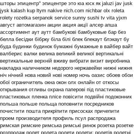
шторы эпицентр'' эпицентре это юа юск як jaluzi jav jusk
jysk kalash kup ltym nakive nich.com nichbar olx roleta
rolety rozetka serpanok service sunny sushi tv vita yjxm
август автомагазин акции акция акції алсер апша
ассортимент аут аутт бамбукові бамбуковые бар без
белла бесідки бібрку біла білі блек блекаут блэкаут бу
буда будинки будинок бумажні бумажные в вайбер вайт
валберис валки велика великий великої вертикальні
вертикальные верхній вживу вибрати визит виробника
накладка наличником недорого нержавейки нижні нижня
ніч нічний нова новий нові номер ночь оазис обоев обои
обої ограничитель окна окон олх онлайн от откосы
открывания отливы охрана паперові під пластиковые
пластиковых пленка плісе повісити подвійні подоконник
польша польше польща поповнити посредников
почистити пошта прикріпити присосках причепити
проем производителя профиль псул распродажа
римская римские римська римські ринок розетка розетке
розпродаж ролет ролета ролети ролети: ролетів ролетні