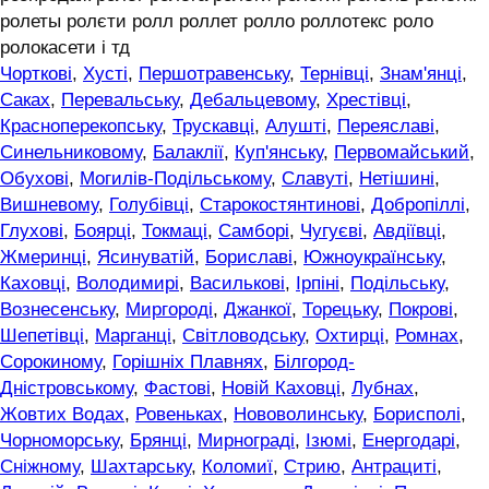
ролеты ролєти ролл роллет ролло роллотекс роло
ролокасети і тд
Чорткові
,
Хусті
,
Першотравенську
,
Тернівці
,
Знам'янці
,
Саках
,
Перевальську
,
Дебальцевому
,
Хрестівці
,
Красноперекопську
,
Трускавці
,
Алушті
,
Переяславі
,
Синельниковому
,
Балаклії
,
Куп'янську
,
Первомайський
,
Обухові
,
Могилів-Подільському
,
Славуті
,
Нетішині
,
Вишневому
,
Голубівці
,
Старокостянтинові
,
Добропіллі
,
Глухові
,
Боярці
,
Токмаці
,
Самборі
,
Чугуєві
,
Авдіївці
,
Жмеринці
,
Ясинуватій
,
Бориславі
,
Южноукраїнську
,
Каховці
,
Володимирі
,
Василькові
,
Ірпіні
,
Подільську
,
Вознесенську
,
Миргороді
,
Джанкої
,
Торецьку
,
Покрові
,
Шепетівці
,
Марганці
,
Світловодську
,
Охтирці
,
Ромнах
,
Сорокиному
,
Горішніх Плавнях
,
Білгород-
Дністровському
,
Фастові
,
Новій Каховці
,
Лубнах
,
Жовтих Водах
,
Ровеньках
,
Нововолинську
,
Борисполі
,
Чорноморську
,
Брянці
,
Мирнограді
,
Ізюмі
,
Енергодарі
,
Сніжному
,
Шахтарську
,
Коломиї
,
Стрию
,
Антрациті
,