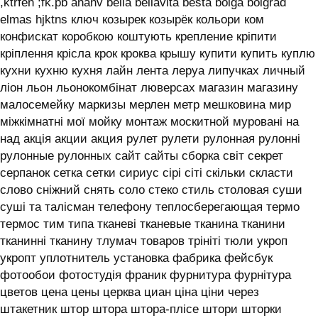
,ktrfen ;fk.pb ananv bella bellavita besta bolga bolgrad
elmas hjktns ключ козырек козырёк кольори ком
конфискат коробкою коштують крепление кріпити
кріплення крісла крок кроква крышу купити купить куплю
кухни кухню кухня лайн лента леруа липучках личный
ліон льон льонокомбінат люверсах магазин магазину
малосемейку маркизы мерлен метр мешковина мир
міжкімнатні мої мойку монтаж москитной муровані на
над акція акции акция рулет рулети рулонная рулонні
рулонные рулонных сайт сайты сборка світ секрет
серпанок сетка сетки сириус сірі сіті скільки скласти
слово сніжний снять соло стеко стиль столовая суши
суші та талісман телефону теплосберегающая термо
термос тим типа тканеві тканевые тканина тканини
тканинні тканину тлумач товаров трініті тюли укроп
укропт уплотнитель установка фабрика фейсбук
фотообои фотостудія франик фурнитура фурнітура
цветов цена цены церква циан ціна ціни через
штакетник штор штора штора-плісе штори шторки