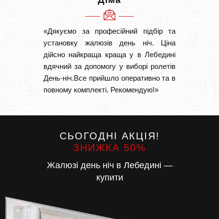
«Дякуємо за професійний підбір та
«Дуже 
установку жалюзів день ніч. Ціна
викон
дійсно найкраща краща у в Лебедині
Швидк
вдячний за допомогу у виборі ролетів
Буду р
День-ніч.Все прийшло оперативно та в
повному комплекті. Рекомендую!»
СЬОГОДНІ АКЦІЯ!
ЗНИЖКА 50%
Жалюзі день ніч в Лебедині —
купити