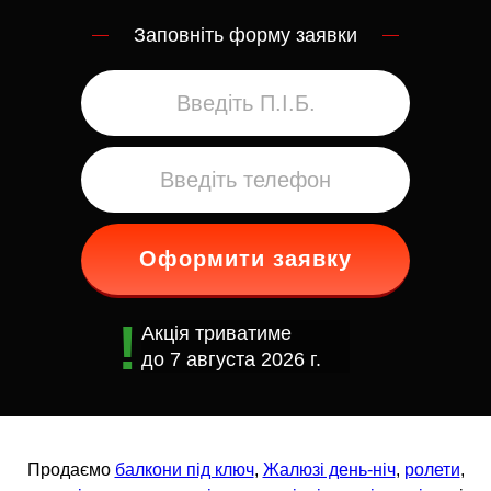
Заповніть форму заявки
Оформити заявку
Акція триватиме
до
7 августа 2026 г.
Продаємо
балкони під ключ
,
Жалюзі день-ніч
,
ролети
,