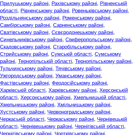
Прилуцькому районі
,
Рахівському районі
,
Рівненській
області
,
Рівненському районі
,
Ровеньківському районі
,
Роздільнянському районі
,
Роменському районі
,
Самбірському районі
,
Сарненському районі
,
Сватівському районі
,
Сєвєродонецькому районі
,
Синельниківському районі
,
Сімферопольському районі
,
Скадовському районі
,
Старобільському районі
,
Стрийському районі
,
Сумській області
,
Сумському
районі
,
Тернопільській області
,
Тернопільському районі
,
Тульчинському районі
,
Тячівському районі
,
Ужгородському районі
,
Уманському районі
,
Фастівському районі
,
Феодосійському районі
,
Харківській області
,
Харківському районі
,
Херсонській
області
,
Херсонському районі
,
Хмельницькій області
,
Хмельницькому районі
,
Хмільницькому районі
,
Хустському районі
,
Червоноградському районі
,
Черкаській області
,
Черкаському районі
,
Чернівецькій
області
,
Чернівецькому районі
,
Чернігівській області
,
Чернігівському районі
,
Чортківському районі
,