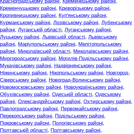
Красноградському районі
,
Кременецькому районі
,
Кременчуцькому районі
,
Криворізькому районі
,
Кропивницькому районі
,
Куп'янському районі
,
Курманському районі
,
Лозівському районі
,
Лубенському
районі
,
Луганській області
,
Луганському районі
,
Луцькому районі
,
Львівській області
,
Львівському
районі
,
Маріупольському районі
,
Мелітопольському
районі
,
Миколаївській області
,
Миколаївському районі
,
Миргородському районі
,
Могилів-Подільському районі
,
Мукачівському районі
,
Надвірнянському районі
,
Ніжинському районі
,
Нікопольському районі
,
Новгород-
Сіверському районі
,
Новоград-Волинському районі
,
Новомосковському районі
,
Новоукраїнському районі
,
Обухівському районі
,
Одеській області
,
Одеському
районі
,
Олександрійському районі
,
Охтирському районі
,
Павлоградському районі
,
Первомайському районі
,
Перекопському районі
,
Подільському районі
,
Покровському районі
,
Пологівському районі
,
Полтавській області
,
Полтавському районі
,