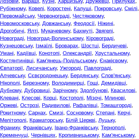
Лозовій
,
Вараші
,
Кузні
,
Харцизьку
,
Дружківці
,
Прилуках
,
Рубіжному
,
Ковелі
,
Коростені
,
Калуші
,
Покровську
,
Смілі
,
Первомайську
,
Червонограді
,
Чистяковому
,
Новомосковську
,
Довжанську
,
Феодосії
,
Ніжині
,
Дрогобичі
,
Ялті
,
Мукачевому
,
Бахмуті
,
Звягелі
,
Новограді
,
Новоград-Волинському
,
Кіровограді
,
Кузнецовську
,
Ізмаїлі
,
Броварах
,
Шостці
,
Бердичеві
,
Умані
,
Кадіївці
,
Конотопі
,
Олександрії
,
Хрустальному
,
Костянтинівці
,
Кам'янець-Подільському
,
Єнакієвому
,
Євпаторії
,
Лисичанську
,
Ужгороді
,
Павлограді
,
Алчевську
,
Сєвєродонецьку
,
Бердянську
,
Слов'янську
,
Нікополі
,
Березному
,
Володимирці
,
Гощі
,
Демидівці
,
Дубному
,
Дубровиці
,
Зарічному
,
Здолбунові
,
Квасилові
,
Клевані
,
Клесові
,
Корці
,
Костополі
,
Мізочі
,
Млинові
,
Оржеві
,
Острозі
,
Радивилові
,
Рафалівці
,
Томашгороді
,
Рокитному
,
Сарнах
,
Смизі
,
Сосновому
,
Степані
,
Керчі
,
Мелітополі
,
Краматорську
,
Білій Церкві
,
Луцьку
,
Франику
,
Франківську
,
Івано-Франківську
,
Тернополі
,
Кременчуці
,
Чернівцях
,
Кропивницькому
,
Кам'янському
,