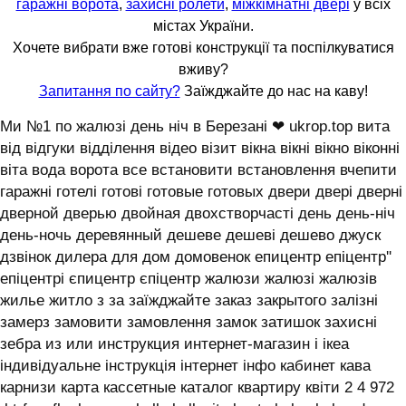
гаражні ворота
,
захисні ролети
,
міжкімнатні двері
у всіх
містах України.
Хочете вибрати вже готові конструкції та поспілкуватися
вживу?
Запитання по сайту?
Заїжджайте до нас на каву!
Ми №1 по жалюзі день ніч в Березані ❤ ukrop.top вита
від відгуки відділення відео візит вікна вікні вікно віконні
віта вода ворота все встановити встановлення вчепити
гаражні готелі готові готовые готовых двери двері дверні
дверной дверью двойная двохстворчасті день день-ніч
день-ночь деревянный дешеве дешеві дешево джуск
дзвінок дилера для дом домовенок епицентр епіцентр''
епіцентрі єпицентр єпіцентр жалюзи жалюзі жалюзів
жилье житло з за заїжджайте заказ закрытого залізні
замерз замовити замовлення замок затишок захисні
зебра из или инструкция интернет-магазин і ікеа
індивідуальне інструкція інтернет інфо кабинет кава
карнизи карта кассетные каталог квартиру квіти 2 4 972