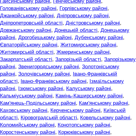
Гайсинському районі
,
Генічеському районі
,
Голованівському районі
,
Горлівському районі
,
Джанкойському районі
,
Дніпровському районі
,
Дніпропетровській області
,
Дністровському районі
,
Довжанському районі
,
Донецькій області
,
Донецькому
районі
,
Дрогобицькому районі
,
Дубенському районі
,
Євпаторійському районі
,
Житомирському районі
,
Житомирській області
,
Жмеринському районі
,
Закарпатській області
,
Запорізькій області
,
Запорізькому
районі
,
Звенигородському районі
,
Золотоніському
районі
,
Золочівському районі
,
Івано-Франківській
області
,
Івано-Франківському районі
,
Ізмаїльському
районі
,
Ізюмському районі
,
Калуському районі
,
Кальміуському районі
,
Камінь-Каширському районі
,
Кам'янець-Подільському районі
,
Кам'янському районі
,
Каховському районі
,
Керченському районі
,
Київській
області
,
Кіровоградській області
,
Ковельському районі
,
Коломийському районі
,
Конотопському районі
,
Коростенському районі
,
Корюківському районі
,