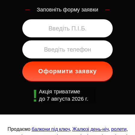
Заповніть форму заявки
Оформити заявку
Акція триватиме
до
7 августа 2026 г.
Продаємо
балкони під ключ
,
Жалюзі день-ніч
,
ролети
,