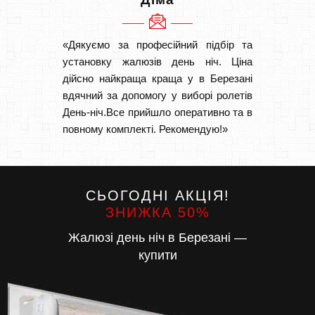
«Дякуємо за професійний підбір та
«Дуже 
установку жалюзів день ніч. Ціна
викон
дійсно найкраща краща у в Березані
Швидк
вдячний за допомогу у виборі ролетів
Буду р
День-ніч.Все прийшло оперативно та в
повному комплекті. Рекомендую!»
СЬОГОДНІ АКЦІЯ!
ЗНИЖКА 50%
Жалюзі день ніч в Березані —
купити