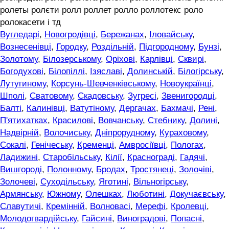
ролеты ролєти ролл роллет ролло роллотекс роло
ролокасети і тд
Вугледарі
,
Новогродівці
,
Бережанах
,
Іловайську
,
Вознесенівці
,
Городку
,
Роздільній
,
Підгородному
,
Бунзі
,
Золотому
,
Білозерському
,
Оріхові
,
Карлівці
,
Сквирі
,
Богодухові
,
Білопіллі
,
Ізяславі
,
Долинській
,
Білогірську
,
Лутугиному
,
Корсунь-Шевченківському
,
Новоукраїнці
,
Шполі
,
Сватовому
,
Скадовську
,
Зугресі
,
Звенигородці
,
Балті
,
Калинівці
,
Ватутіному
,
Дергачах
,
Бахмачі
,
Рені
,
П'ятихатках
,
Красилові
,
Вовчанську
,
Стебнику
,
Долині
,
Надвірній
,
Волочиську
,
Дніпрорудному
,
Кураховому
,
Сокалі
,
Генічеську
,
Кременці
,
Амвросіївці
,
Пологах
,
Ладижині
,
Старобільську
,
Кілії
,
Краснограді
,
Гадячі
,
Вишгороді
,
Полонному
,
Бродах
,
Тростянеці
,
Золочіві
,
Золочеві
,
Суходільську
,
Яготині
,
Вільногірську
,
Армянську
,
Южному
,
Олешках
,
Люботині
,
Докучаєвську
,
Славутичі
,
Кремінній
,
Волновасі
,
Мерефі
,
Кролевці
,
Молодогвардійську
,
Гайсині
,
Виноградові
,
Попасні
,