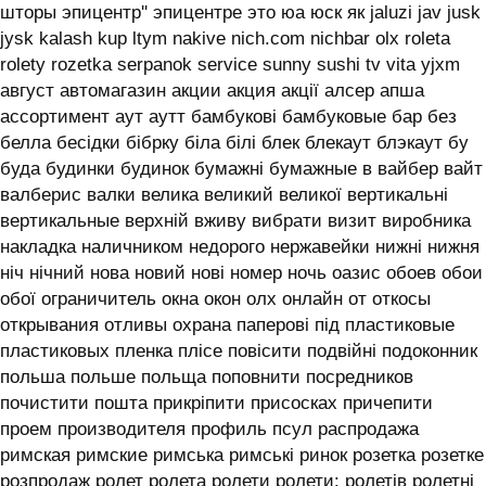
шторы эпицентр'' эпицентре это юа юск як jaluzi jav jusk
jysk kalash kup ltym nakive nich.com nichbar olx roleta
rolety rozetka serpanok service sunny sushi tv vita yjxm
август автомагазин акции акция акції алсер апша
ассортимент аут аутт бамбукові бамбуковые бар без
белла бесідки бібрку біла білі блек блекаут блэкаут бу
буда будинки будинок бумажні бумажные в вайбер вайт
валберис валки велика великий великої вертикальні
вертикальные верхній вживу вибрати визит виробника
накладка наличником недорого нержавейки нижні нижня
ніч нічний нова новий нові номер ночь оазис обоев обои
обої ограничитель окна окон олх онлайн от откосы
открывания отливы охрана паперові під пластиковые
пластиковых пленка плісе повісити подвійні подоконник
польша польше польща поповнити посредников
почистити пошта прикріпити присосках причепити
проем производителя профиль псул распродажа
римская римские римська римські ринок розетка розетке
розпродаж ролет ролета ролети ролети: ролетів ролетні