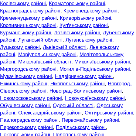
Косівському районі
,
Краматорському районі
,
Красноградському районі
,
Кременецькому районі
,
Кременчуцькому районі
,
Криворізькому районі
,
Кропивницькому районі
,
Куп'янському районі
,
Курманському районі
,
Лозівському районі
,
Лубенському
районі
,
Луганській області
,
Луганському районі
,
Луцькому районі
,
Львівській області
,
Львівському
районі
,
Маріупольському районі
,
Мелітопольському
районі
,
Миколаївській області
,
Миколаївському районі
,
Миргородському районі
,
Могилів-Подільському районі
,
Мукачівському районі
,
Надвірнянському районі
,
Ніжинському районі
,
Нікопольському районі
,
Новгород-
Сіверському районі
,
Новоград-Волинському районі
,
Новомосковському районі
,
Новоукраїнському районі
,
Обухівському районі
,
Одеській області
,
Одеському
районі
,
Олександрійському районі
,
Охтирському районі
,
Павлоградському районі
,
Первомайському районі
,
Перекопському районі
,
Подільському районі
,
Покровському районі
,
Пологівському районі
,