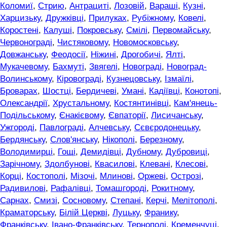
Коломиї
,
Стрию
,
Антрациті
,
Лозовій
,
Вараші
,
Кузні
,
Харцизьку
,
Дружківці
,
Прилуках
,
Рубіжному
,
Ковелі
,
Коростені
,
Калуші
,
Покровську
,
Смілі
,
Первомайську
,
Червонограді
,
Чистяковому
,
Новомосковську
,
Довжанську
,
Феодосії
,
Ніжині
,
Дрогобичі
,
Ялті
,
Мукачевому
,
Бахмуті
,
Звягелі
,
Новограді
,
Новоград-
Волинському
,
Кіровограді
,
Кузнецовську
,
Ізмаїлі
,
Броварах
,
Шостці
,
Бердичеві
,
Умані
,
Кадіївці
,
Конотопі
,
Олександрії
,
Хрустальному
,
Костянтинівці
,
Кам'янець-
Подільському
,
Єнакієвому
,
Євпаторії
,
Лисичанську
,
Ужгороді
,
Павлограді
,
Алчевську
,
Сєвєродонецьку
,
Бердянську
,
Слов'янську
,
Нікополі
,
Березному
,
Володимирці
,
Гощі
,
Демидівці
,
Дубному
,
Дубровиці
,
Зарічному
,
Здолбунові
,
Квасилові
,
Клевані
,
Клесові
,
Корці
,
Костополі
,
Мізочі
,
Млинові
,
Оржеві
,
Острозі
,
Радивилові
,
Рафалівці
,
Томашгороді
,
Рокитному
,
Сарнах
,
Смизі
,
Сосновому
,
Степані
,
Керчі
,
Мелітополі
,
Краматорську
,
Білій Церкві
,
Луцьку
,
Франику
,
Франківську
,
Івано-Франківську
,
Тернополі
,
Кременчуці
,