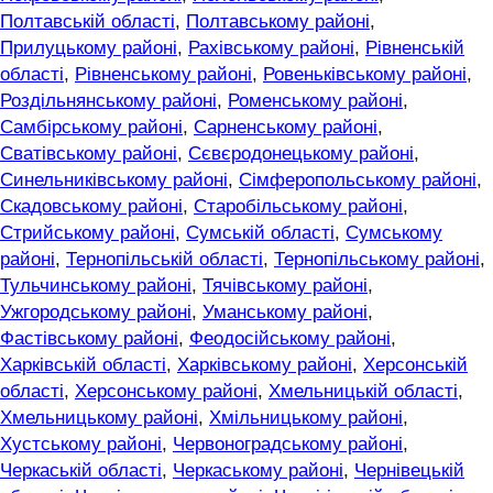
Полтавській області
,
Полтавському районі
,
Прилуцькому районі
,
Рахівському районі
,
Рівненській
області
,
Рівненському районі
,
Ровеньківському районі
,
Роздільнянському районі
,
Роменському районі
,
Самбірському районі
,
Сарненському районі
,
Сватівському районі
,
Сєвєродонецькому районі
,
Синельниківському районі
,
Сімферопольському районі
,
Скадовському районі
,
Старобільському районі
,
Стрийському районі
,
Сумській області
,
Сумському
районі
,
Тернопільській області
,
Тернопільському районі
,
Тульчинському районі
,
Тячівському районі
,
Ужгородському районі
,
Уманському районі
,
Фастівському районі
,
Феодосійському районі
,
Харківській області
,
Харківському районі
,
Херсонській
області
,
Херсонському районі
,
Хмельницькій області
,
Хмельницькому районі
,
Хмільницькому районі
,
Хустському районі
,
Червоноградському районі
,
Черкаській області
,
Черкаському районі
,
Чернівецькій