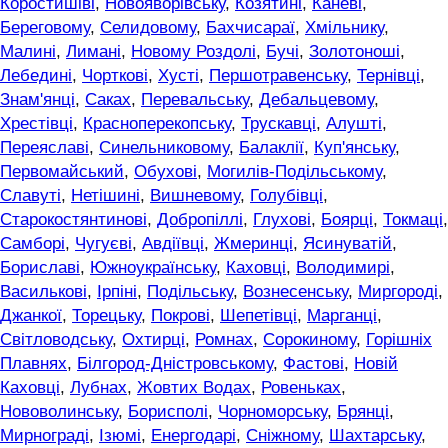
Коростишіві
,
Новояворівську
,
Козятині
,
Каневі
,
Береговому
,
Селидовому
,
Бахчисараї
,
Хмільнику
,
Малині
,
Лимані
,
Новому Роздолі
,
Бучі
,
Золотоноші
,
Лебедині
,
Чорткові
,
Хусті
,
Першотравенську
,
Тернівці
,
Знам'янці
,
Саках
,
Перевальську
,
Дебальцевому
,
Хрестівці
,
Красноперекопську
,
Трускавці
,
Алушті
,
Переяславі
,
Синельниковому
,
Балаклії
,
Куп'янську
,
Первомайський
,
Обухові
,
Могилів-Подільському
,
Славуті
,
Нетішині
,
Вишневому
,
Голубівці
,
Старокостянтинові
,
Добропіллі
,
Глухові
,
Боярці
,
Токмаці
,
Самборі
,
Чугуєві
,
Авдіївці
,
Жмеринці
,
Ясинуватій
,
Бориславі
,
Южноукраїнську
,
Каховці
,
Володимирі
,
Василькові
,
Ірпіні
,
Подільську
,
Вознесенську
,
Миргороді
,
Джанкої
,
Торецьку
,
Покрові
,
Шепетівці
,
Марганці
,
Світловодську
,
Охтирці
,
Ромнах
,
Сорокиному
,
Горішніх
Плавнях
,
Білгород-Дністровському
,
Фастові
,
Новій
Каховці
,
Лубнах
,
Жовтих Водах
,
Ровеньках
,
Нововолинську
,
Борисполі
,
Чорноморську
,
Брянці
,
Мирнограді
,
Ізюмі
,
Енергодарі
,
Сніжному
,
Шахтарську
,