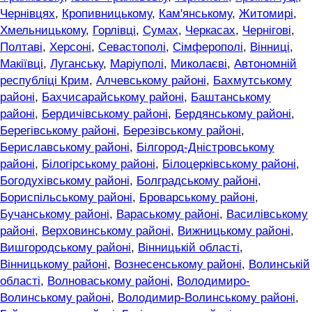
Чернівцях
,
Кропивницькому
,
Кам'янському
,
Житомирі
,
Хмельницькому
,
Горлівці
,
Сумах
,
Черкасах
,
Чернігові
,
Полтаві
,
Херсоні
,
Севастополі
,
Сімферополі
,
Вінниці
,
Макіївці
,
Луганську
,
Маріуполі
,
Миколаєві
,
Автономній
республіці Крим
,
Алчевському районі
,
Бахмутському
районі
,
Бахчисарайському районі
,
Баштанському
районі
,
Бердичівському районі
,
Бердянському районі
,
Берегівському районі
,
Березівському районі
,
Бериславському районі
,
Білгород-Дністровському
районі
,
Білогірському районі
,
Білоцерківському районі
,
Богодухівському районі
,
Болградському районі
,
Бориспільському районі
,
Броварському районі
,
Бучанському районі
,
Вараському районі
,
Василівському
районі
,
Верховинському районі
,
Вижницькому районі
,
Вишгородському районі
,
Вінницькій області
,
Вінницькому районі
,
Вознесенському районі
,
Волинській
області
,
Волноваському районі
,
Володимиро-
Волинському районі
,
Володимир-Волинському районі
,