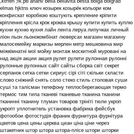
,ktrfen ;fk.pb ananv bella bellavita besta bolga bolgrad
elmas hjktns ключ козырек козырёк кольори ком
конфискат коробкою коштують крепление кріпити
кріплення крісла крок кроква крышу купити купить куплю
кухни кухню кухня лайн лента леруа липучках личный
ліон льон льонокомбінат люверсах магазин магазину
малосемейку маркизы мерлен метр мешковина мир
міжкімнатні мої мойку монтаж москитной муровані на
над акція акции акция рулет рулети рулонная рулонні
рулонные рулонных сайт сайты сборка світ секрет
серпанок сетка сетки сириус сірі сіті скільки скласти
слово сніжний снять соло стеко стиль столовая суши
суші та талісман телефону теплосберегающая термо
термос тим типа тканеві тканевые тканина тканини
тканинні тканину тлумач товаров трініті тюли укроп
укропт уплотнитель установка фабрика фейсбук
фотообои фотостудія франик фурнитура фурнітура
цветов цена цены церква циан ціна ціни через
штакетник штор штора штора-плісе штори шторки