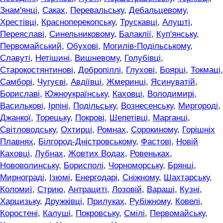
Знам'янці
,
Саках
,
Перевальську
,
Дебальцевому
,
Хрестівці
,
Красноперекопську
,
Трускавці
,
Алушті
,
Переяславі
,
Синельниковому
,
Балаклії
,
Куп'янську
,
Первомайський
,
Обухові
,
Могилів-Подільському
,
Славуті
,
Нетішині
,
Вишневому
,
Голубівці
,
Старокостянтинові
,
Добропіллі
,
Глухові
,
Боярці
,
Токмаці
,
Самборі
,
Чугуєві
,
Авдіївці
,
Жмеринці
,
Ясинуватій
,
Бориславі
,
Южноукраїнську
,
Каховці
,
Володимирі
,
Василькові
,
Ірпіні
,
Подільську
,
Вознесенську
,
Миргороді
,
Джанкої
,
Торецьку
,
Покрові
,
Шепетівці
,
Марганці
,
Світловодську
,
Охтирці
,
Ромнах
,
Сорокиному
,
Горішніх
Плавнях
,
Білгород-Дністровському
,
Фастові
,
Новій
Каховці
,
Лубнах
,
Жовтих Водах
,
Ровеньках
,
Нововолинську
,
Борисполі
,
Чорноморську
,
Брянці
,
Мирнограді
,
Ізюмі
,
Енергодарі
,
Сніжному
,
Шахтарську
,
Коломиї
,
Стрию
,
Антрациті
,
Лозовій
,
Вараші
,
Кузні
,
Харцизьку
,
Дружківці
,
Прилуках
,
Рубіжному
,
Ковелі
,
Коростені
,
Калуші
,
Покровську
,
Смілі
,
Первомайську
,