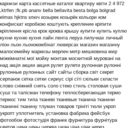
карнизи карта кассетные каталог квартиру квіти 2 4 972
,ktrfen ;fk.pb ananv bella bellavita besta bolga bolgrad
elmas hjktns ключ козырек козырёк кольори ком
конфискат коробкою коштують крепление кріпити
кріплення крісла крок кроква крышу купити купить куплю
кухни кухню кухня лайн лента леруа липучках личный
ліон льон льонокомбінат люверсах магазин магазину
малосемейку маркизы мерлен метр мешковина мир
міжкімнатні мої мойку монтаж москитной муровані на
над акція акции акция рулет рулети рулонная рулонні
рулонные рулонных сайт сайты сборка світ секрет
серпанок сетка сетки сириус сірі сіті скільки скласти
слово сніжний снять соло стеко стиль столовая суши
суші та талісман телефону теплосберегающая термо
термос тим типа тканеві тканевые тканина тканини
тканинні тканину тлумач товаров трініті тюли укроп
укропт уплотнитель установка фабрика фейсбук
фотообои фотостудія франик фурнитура фурнітура
цветов цена цены церква циан ціна ціни через