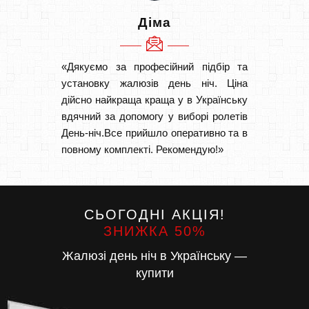
Діма
«Дякуємо за професійний підбір та
«Дуже 
установку жалюзів день ніч. Ціна
викон
дійсно найкраща краща у в Українську
Швидк
вдячний за допомогу у виборі ролетів
Буду р
День-ніч.Все прийшло оперативно та в
повному комплекті. Рекомендую!»
СЬОГОДНІ АКЦІЯ!
ЗНИЖКА 50%
Жалюзі день ніч в Українську —
купити