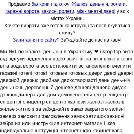
Продаємо
балкони під ключ
,
Жалюзі день-ніч
,
ролети
,
гаражні ворота
,
захисні ролети
,
міжкімнатні двері
у всіх
містах України.
Хочете вибрати вже готові конструкції та поспілкуватися
вживу?
Запитання по сайту?
Заїжджайте до нас на каву!
Ми №1 по жалюзі день ніч в Українську ❤ ukrop.top вита
від відгуки відділення відео візит вікна вікні вікно віконні
віта вода ворота все встановити встановлення вчепити
гаражні готелі готові готовые готовых двери двері дверні
дверной дверью двойная двохстворчасті день день-ніч
день-ночь деревянный дешеве дешеві дешево джуск
дзвінок дилера для дом домовенок епицентр епіцентр''
епіцентрі єпицентр єпіцентр жалюзи жалюзі жалюзів
жилье житло з за заїжджайте заказ закрытого залізні
замерз замовити замовлення замок затишок захисні
зебра из или инструкция интернет-магазин і ікеа
індивідуальне інструкція інтернет інфо кабинет кава