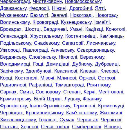
Червонограді
,
Чистяковому
,
Новомосковську
,
Довжанську
,
Феодосії
,
Ніжині
,
Дрогобичі
,
Ялті
,
Мукачевому
,
Бахмуті
,
Звягелі
,
Новограді
,
Новоград-
Волинському
,
Кіровограді
,
Кузнецовську
,
Ізмаїлі
,
Броварах
,
Шостці
,
Бердичеві
,
Умані
,
Кадіївці
,
Конотопі
,
Олександрії
,
Хрустальному
,
Костянтинівці
,
Кам'янець-
Подільському
,
Єнакієвому
,
Євпаторії
,
Лисичанську
,
Ужгороді
,
Павлограді
,
Алчевську
,
Сєвєродонецьку
,
Бердянську
,
Слов'янську
,
Нікополі
,
Березному
,
Володимирці
,
Гощі
,
Демидівці
,
Дубному
,
Дубровиці
,
Зарічному
,
Здолбунові
,
Квасилові
,
Клевані
,
Клесові
,
Корці
,
Костополі
,
Мізочі
,
Млинові
,
Оржеві
,
Острозі
,
Радивилові
,
Рафалівці
,
Томашгороді
,
Рокитному
,
Сарнах
,
Смизі
,
Сосновому
,
Степані
,
Керчі
,
Мелітополі
,
Краматорську
,
Білій Церкві
,
Луцьку
,
Франику
,
Франківську
,
Івано-Франківську
,
Тернополі
,
Кременчуці
,
Чернівцях
,
Кропивницькому
,
Кам'янському
,
Житомирі
,
Хмельницькому
,
Горлівці
,
Сумах
,
Черкасах
,
Чернігові
,
Полтаві
,
Херсоні
,
Севастополі
,
Сімферополі
,
Вінниці
,