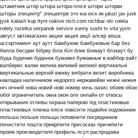
штакетник штор штора штора-плісе штори шторки
шторы эпицентр'' эпицентре это юа юск як jaluzi jav jusk
jysk kalash kup ltym nakive nich.com nichbar olx roleta
rolety rozetka serpanok service sunny sushi tv vita yjxm
август автомагазин акции акция акції алсер апша
ассортимент аут аутт бамбукові бамбуковые бар без
белла бесідки бібрку біла білі блек блекаут блэкаут бу
буда будинки будинок бумажні бумажные в вайбер вайт
валберис валки велика великий великої вертикальні
вертикальные верхній вживу вибрати визит виробника
накладка наличником недорого нержавейки нижні нижня
ніч нічний нова новий нові номер ночь оазис обоев обои
обої ограничитель окна окон олх онлайн от откосы
открывания отливы охрана паперові під пластиковые
пластиковых пленка плісе повісити подвійні подоконник
польша польше польща поповнити посредников
почистити пошта прикріпити присосках причепити
проем производителя профиль псул распродажа