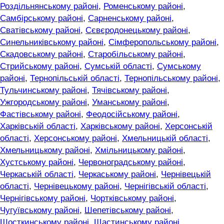
Роздільнянському районі
,
Роменському районі
,
Самбірському районі
,
Сарненському районі
,
Сватівському районі
,
Сєвєродонецькому районі
,
Синельниківському районі
,
Сімферопольському районі
,
Скадовському районі
,
Старобільському районі
,
Стрийському районі
,
Сумській області
,
Сумському
районі
,
Тернопільській області
,
Тернопільському районі
,
Тульчинському районі
,
Тячівському районі
,
Ужгородському районі
,
Уманському районі
,
Фастівському районі
,
Феодосійському районі
,
Харківській області
,
Харківському районі
,
Херсонській
області
,
Херсонському районі
,
Хмельницькій області
,
Хмельницькому районі
,
Хмільницькому районі
,
Хустському районі
,
Червоноградському районі
,
Черкаській області
,
Черкаському районі
,
Чернівецькій
області
,
Чернівецькому районі
,
Чернігівській області
,
Чернігівському районі
,
Чортківському районі
,
Чугуївському районі
,
Шепетівському районі
,
Шосткинському районі
,
Щастинському районі
,