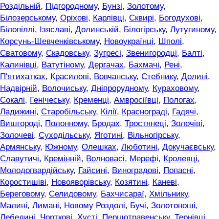
Роздільній
,
Підгородному
,
Бунзі
,
Золотому
,
Білозерському
,
Оріхові
,
Карлівці
,
Сквирі
,
Богодухові
,
Білопіллі
,
Ізяславі
,
Долинській
,
Білогірську
,
Лутугиному
,
Корсунь-Шевченківському
,
Новоукраїнці
,
Шполі
,
Сватовому
,
Скадовську
,
Зугресі
,
Звенигородці
,
Балті
,
Калинівці
,
Ватутіному
,
Дергачах
,
Бахмачі
,
Рені
,
П'ятихатках
,
Красилові
,
Вовчанську
,
Стебнику
,
Долині
,
Надвірній
,
Волочиську
,
Дніпрорудному
,
Кураховому
,
Сокалі
,
Генічеську
,
Кременці
,
Амвросіївці
,
Пологах
,
Ладижині
,
Старобільську
,
Кілії
,
Краснограді
,
Гадячі
,
Вишгороді
,
Полонному
,
Бродах
,
Тростянеці
,
Золочіві
,
Золочеві
,
Суходільську
,
Яготині
,
Вільногірську
,
Армянську
,
Южному
,
Олешках
,
Люботині
,
Докучаєвську
,
Славутичі
,
Кремінній
,
Волновасі
,
Мерефі
,
Кролевці
,
Молодогвардійську
,
Гайсині
,
Виноградові
,
Попасні
,
Коростишіві
,
Новояворівську
,
Козятині
,
Каневі
,
Береговому
,
Селидовому
,
Бахчисараї
,
Хмільнику
,
Малині
,
Лимані
,
Новому Роздолі
,
Бучі
,
Золотоноші
,
Лебедині
,
Чорткові
,
Хусті
,
Першотравенську
,
Тернівці
,