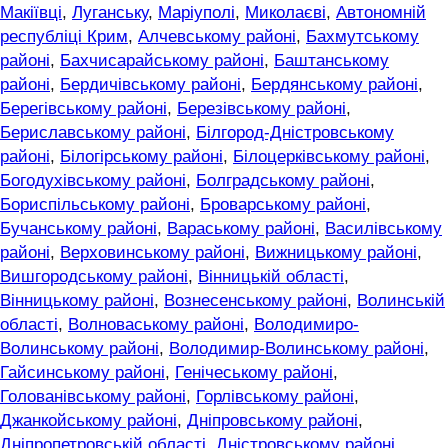
Макіївці
,
Луганську
,
Маріуполі
,
Миколаєві
,
Автономній
республіці Крим
,
Алчевському районі
,
Бахмутському
районі
,
Бахчисарайському районі
,
Баштанському
районі
,
Бердичівському районі
,
Бердянському районі
,
Берегівському районі
,
Березівському районі
,
Бериславському районі
,
Білгород-Дністровському
районі
,
Білогірському районі
,
Білоцерківському районі
,
Богодухівському районі
,
Болградському районі
,
Бориспільському районі
,
Броварському районі
,
Бучанському районі
,
Вараському районі
,
Василівському
районі
,
Верховинському районі
,
Вижницькому районі
,
Вишгородському районі
,
Вінницькій області
,
Вінницькому районі
,
Вознесенському районі
,
Волинській
області
,
Волноваському районі
,
Володимиро-
Волинському районі
,
Володимир-Волинському районі
,
Гайсинському районі
,
Генічеському районі
,
Голованівському районі
,
Горлівському районі
,
Джанкойському районі
,
Дніпровському районі
,
Дніпропетровській області
,
Дністровському районі
,