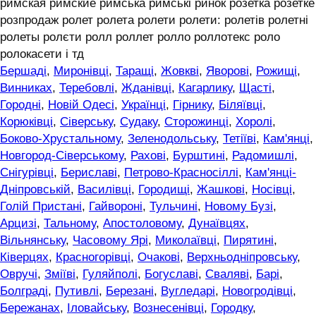
римская римские римська римські ринок розетка розетке
розпродаж ролет ролета ролети ролети: ролетів ролетні
ролеты ролєти ролл роллет ролло роллотекс роло
ролокасети і тд
Бершаді
,
Миронівці
,
Таращі
,
Жовкві
,
Яворові
,
Рожищі
,
Винниках
,
Теребовлі
,
Жданівці
,
Кагарлику
,
Щасті
,
Городні
,
Новій Одесі
,
Українці
,
Гірнику
,
Біляївці
,
Корюківці
,
Сіверську
,
Судаку
,
Сторожинці
,
Хоролі
,
Боково-Хрустальному
,
Зеленодольську
,
Тетіїві
,
Кам'янці
,
Новгород-Сіверському
,
Рахові
,
Бурштині
,
Радомишлі
,
Снігурівці
,
Бериславі
,
Петрово-Красносіллі
,
Кам'янці-
Дніпровській
,
Василівці
,
Городищі
,
Жашкові
,
Носівці
,
Голій Пристані
,
Гайвороні
,
Тульчині
,
Новому Бузі
,
Арцизі
,
Тальному
,
Апостоловому
,
Дунаївцях
,
Вільнянську
,
Часовому Ярі
,
Миколаївці
,
Пирятині
,
Ківерцях
,
Красногорівці
,
Очакові
,
Верхньодніпровську
,
Овручі
,
Зміїві
,
Гуляйполі
,
Богуславі
,
Сваляві
,
Барі
,
Болграді
,
Путивлі
,
Березані
,
Вугледарі
,
Новогродівці
,
Бережанах
,
Іловайську
,
Вознесенівці
,
Городку
,