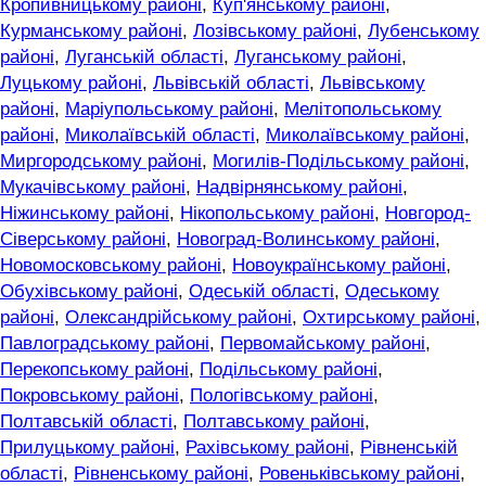
Кропивницькому районі
,
Куп'янському районі
,
Курманському районі
,
Лозівському районі
,
Лубенському
районі
,
Луганській області
,
Луганському районі
,
Луцькому районі
,
Львівській області
,
Львівському
районі
,
Маріупольському районі
,
Мелітопольському
районі
,
Миколаївській області
,
Миколаївському районі
,
Миргородському районі
,
Могилів-Подільському районі
,
Мукачівському районі
,
Надвірнянському районі
,
Ніжинському районі
,
Нікопольському районі
,
Новгород-
Сіверському районі
,
Новоград-Волинському районі
,
Новомосковському районі
,
Новоукраїнському районі
,
Обухівському районі
,
Одеській області
,
Одеському
районі
,
Олександрійському районі
,
Охтирському районі
,
Павлоградському районі
,
Первомайському районі
,
Перекопському районі
,
Подільському районі
,
Покровському районі
,
Пологівському районі
,
Полтавській області
,
Полтавському районі
,
Прилуцькому районі
,
Рахівському районі
,
Рівненській
області
,
Рівненському районі
,
Ровеньківському районі
,