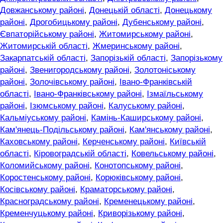
Довжанському районі
,
Донецькій області
,
Донецькому
районі
,
Дрогобицькому районі
,
Дубенському районі
,
Євпаторійському районі
,
Житомирському районі
,
Житомирській області
,
Жмеринському районі
,
Закарпатській області
,
Запорізькій області
,
Запорізькому
районі
,
Звенигородському районі
,
Золотоніському
районі
,
Золочівському районі
,
Івано-Франківській
області
,
Івано-Франківському районі
,
Ізмаїльському
районі
,
Ізюмському районі
,
Калуському районі
,
Кальміуському районі
,
Камінь-Каширському районі
,
Кам'янець-Подільському районі
,
Кам'янському районі
,
Каховському районі
,
Керченському районі
,
Київській
області
,
Кіровоградській області
,
Ковельському районі
,
Коломийському районі
,
Конотопському районі
,
Коростенському районі
,
Корюківському районі
,
Косівському районі
,
Краматорському районі
,
Красноградському районі
,
Кременецькому районі
,
Кременчуцькому районі
,
Криворізькому районі
,