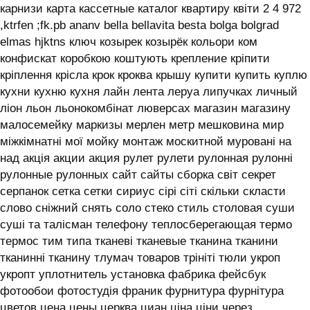
карнизи карта кассетные каталог квартиру квіти 2 4 972
,ktrfen ;fk.pb ananv bella bellavita besta bolga bolgrad
elmas hjktns ключ козырек козырёк кольори ком
конфискат коробкою коштують крепление кріпити
кріплення крісла крок кроква крышу купити купить куплю
кухни кухню кухня лайн лента леруа липучках личный
ліон льон льонокомбінат люверсах магазин магазину
малосемейку маркизы мерлен метр мешковина мир
міжкімнатні мої мойку монтаж москитной муровані на
над акція акции акция рулет рулети рулонная рулонні
рулонные рулонных сайт сайты сборка світ секрет
серпанок сетка сетки сириус сірі сіті скільки скласти
слово сніжний снять соло стеко стиль столовая суши
суші та талісман телефону теплосберегающая термо
термос тим типа тканеві тканевые тканина тканини
тканинні тканину тлумач товаров трініті тюли укроп
укропт уплотнитель установка фабрика фейсбук
фотообои фотостудія франик фурнитура фурнітура
цветов цена цены церква циан ціна ціни через