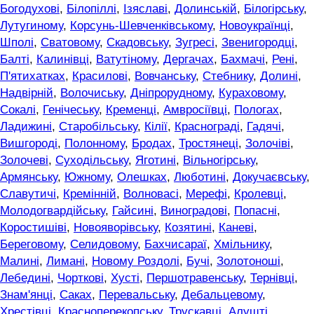
Богодухові
,
Білопіллі
,
Ізяславі
,
Долинській
,
Білогірську
,
Лутугиному
,
Корсунь-Шевченківському
,
Новоукраїнці
,
Шполі
,
Сватовому
,
Скадовську
,
Зугресі
,
Звенигородці
,
Балті
,
Калинівці
,
Ватутіному
,
Дергачах
,
Бахмачі
,
Рені
,
П'ятихатках
,
Красилові
,
Вовчанську
,
Стебнику
,
Долині
,
Надвірній
,
Волочиську
,
Дніпрорудному
,
Кураховому
,
Сокалі
,
Генічеську
,
Кременці
,
Амвросіївці
,
Пологах
,
Ладижині
,
Старобільську
,
Кілії
,
Краснограді
,
Гадячі
,
Вишгороді
,
Полонному
,
Бродах
,
Тростянеці
,
Золочіві
,
Золочеві
,
Суходільську
,
Яготині
,
Вільногірську
,
Армянську
,
Южному
,
Олешках
,
Люботині
,
Докучаєвську
,
Славутичі
,
Кремінній
,
Волновасі
,
Мерефі
,
Кролевці
,
Молодогвардійську
,
Гайсині
,
Виноградові
,
Попасні
,
Коростишіві
,
Новояворівську
,
Козятині
,
Каневі
,
Береговому
,
Селидовому
,
Бахчисараї
,
Хмільнику
,
Малині
,
Лимані
,
Новому Роздолі
,
Бучі
,
Золотоноші
,
Лебедині
,
Чорткові
,
Хусті
,
Першотравенську
,
Тернівці
,
Знам'янці
,
Саках
,
Перевальську
,
Дебальцевому
,
Хрестівці
,
Красноперекопську
,
Трускавці
,
Алушті
,