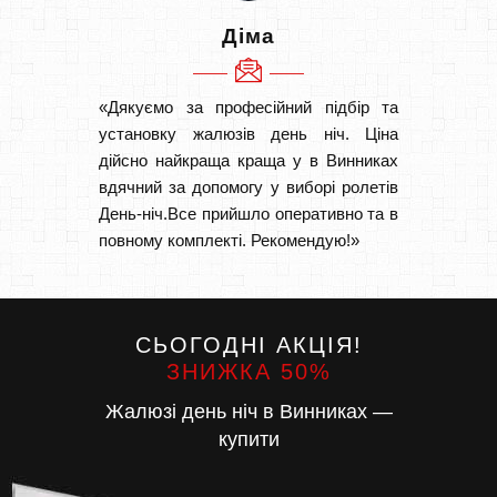
Діма
«Дякуємо за професійний підбір та
«Дуже 
установку жалюзів день ніч. Ціна
викон
дійсно найкраща краща у в Винниках
Швидк
вдячний за допомогу у виборі ролетів
Буду р
День-ніч.Все прийшло оперативно та в
повному комплекті. Рекомендую!»
СЬОГОДНІ АКЦІЯ!
ЗНИЖКА 50%
Жалюзі день ніч в Винниках —
купити