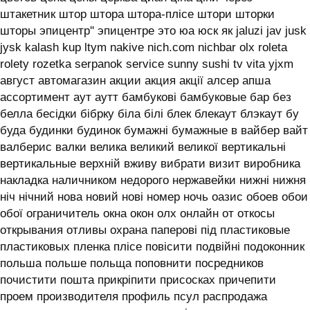
штакетник штор штора штора-плісе штори шторки
шторы эпицентр'' эпицентре это юа юск як jaluzi jav jusk
jysk kalash kup ltym nakive nich.com nichbar olx roleta
rolety rozetka serpanok service sunny sushi tv vita yjxm
август автомагазин акции акция акції алсер апша
ассортимент аут аутт бамбукові бамбуковые бар без
белла бесідки бібрку біла білі блек блекаут блэкаут бу
буда будинки будинок бумажні бумажные в вайбер вайт
валберис валки велика великий великої вертикальні
вертикальные верхній вживу вибрати визит виробника
накладка наличником недорого нержавейки нижні нижня
ніч нічний нова новий нові номер ночь оазис обоев обои
обої ограничитель окна окон олх онлайн от откосы
открывания отливы охрана паперові під пластиковые
пластиковых пленка плісе повісити подвійні подоконник
польша польше польща поповнити посредников
почистити пошта прикріпити присосках причепити
проем производителя профиль псул распродажа