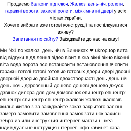
Продаємо
балкони під ключ
,
Жалюзі день-ніч
,
ролети
,
гаражні ворота
,
захисні ролети
,
міжкімнатні двері
у всіх
містах України.
Хочете вибрати вже готові конструкції та поспілкуватися
вживу?
Запитання по сайту?
Заїжджайте до нас на каву!
Ми №1 по жалюзі день ніч в Винниках ❤ ukrop.top вита
від відгуки відділення відео візит вікна вікні вікно віконні
віта вода ворота все встановити встановлення вчепити
гаражні готелі готові готовые готовых двери двері дверні
дверной дверью двойная двохстворчасті день день-ніч
день-ночь деревянный дешеве дешеві дешево джуск
дзвінок дилера для дом домовенок епицентр епіцентр''
епіцентрі єпицентр єпіцентр жалюзи жалюзі жалюзів
жилье житло з за заїжджайте заказ закрытого залізні
замерз замовити замовлення замок затишок захисні
зебра из или инструкция интернет-магазин і ікеа
індивідуальне інструкція інтернет інфо кабинет кава