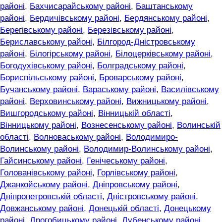
районі
,
Бахчисарайському районі
,
Баштанському
районі
,
Бердичівському районі
,
Бердянському районі
,
Берегівському районі
,
Березівському районі
,
Бериславському районі
,
Білгород-Дністровському
районі
,
Білогірському районі
,
Білоцерківському районі
,
Богодухівському районі
,
Болградському районі
,
Бориспільському районі
,
Броварському районі
,
Бучанському районі
,
Вараському районі
,
Василівському
районі
,
Верховинському районі
,
Вижницькому районі
,
Вишгородському районі
,
Вінницькій області
,
Вінницькому районі
,
Вознесенському районі
,
Волинській
області
,
Волноваському районі
,
Володимиро-
Волинському районі
,
Володимир-Волинському районі
,
Гайсинському районі
,
Генічеському районі
,
Голованівському районі
,
Горлівському районі
,
Джанкойському районі
,
Дніпровському районі
,
Дніпропетровській області
,
Дністровському районі
,
Довжанському районі
,
Донецькій області
,
Донецькому
районі
,
Дрогобицькому районі
,
Дубенському районі
,