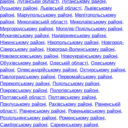
районі
,
Луганській області
,
Луганському районі
,
Луцькому районі
,
Львівській області
,
Львівському
районі
,
Маріупольському районі
,
Мелітопольському
районі
,
Миколаївській області
,
Миколаївському районі
,
Миргородському районі
,
Могилів-Подільському районі
,
Мукачівському районі
,
Надвірнянському районі
,
Ніжинському районі
,
Нікопольському районі
,
Новгород-
Сіверському районі
,
Новоград-Волинському районі
,
Новомосковському районі
,
Новоукраїнському районі
,
Обухівському районі
,
Одеській області
,
Одеському
районі
,
Олександрійському районі
,
Охтирському районі
,
Павлоградському районі
,
Первомайському районі
,
Перекопському районі
,
Подільському районі
,
Покровському районі
,
Пологівському районі
,
Полтавській області
,
Полтавському районі
,
Прилуцькому районі
,
Рахівському районі
,
Рівненській
області
,
Рівненському районі
,
Ровеньківському районі
,
Роздільнянському районі
,
Роменському районі
,
Самбірському районі
,
Сарненському районі
,