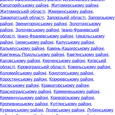
Євпаторійському районі
,
Житомирському районі
,
Житомирській області
,
Жмеринському районі
,
Закарпатській області
,
Запорізькій області
,
Запорізькому
районі
,
Звенигородському районі
,
Золотоніському
районі
,
Золочівському районі
,
Івано-Франківській
області
,
Івано-Франківському районі
,
Ізмаїльському
районі
,
Ізюмському районі
,
Калуському районі
,
Кальміуському районі
,
Камінь-Каширському районі
,
Кам'янець-Подільському районі
,
Кам'янському районі
,
Каховському районі
,
Керченському районі
,
Київській
області
,
Кіровоградській області
,
Ковельському районі
,
Коломийському районі
,
Конотопському районі
,
Коростенському районі
,
Корюківському районі
,
Косівському районі
,
Краматорському районі
,
Красноградському районі
,
Кременецькому районі
,
Кременчуцькому районі
,
Криворізькому районі
,
Кропивницькому районі
,
Куп'янському районі
,
Курманському районі
,
Лозівському районі
,
Лубенському