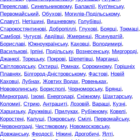
Переяславі
,
Синельниковому
,
Балаклії
,
Куп'янську
,
Первомайський
,
Обухові
,
Могилів-Подільському
,
Славуті
,
Нетішині
,
Вишневому
,
Голубівці
,
Старокостянтинові
,
Добропіллі
,
Глухові
,
Боярці
,
Токмаці
,
Самборі
,
Чугуєві
,
Авдіївці
,
Жмеринці
,
Ясинуватій
,
Бориславі
,
Южноукраїнську
,
Каховці
,
Володимирі
,
Василькові
,
Ірпіні
,
Подільську
,
Вознесенську
,
Миргороді
,
Джанкої
,
Торецьку
,
Покрові
,
Шепетівці
,
Марганці
,
Світловодську
,
Охтирці
,
Ромнах
,
Сорокиному
,
Горішніх
Плавнях
,
Білгород-Дністровському
,
Фастові
,
Новій
Каховці
,
Лубнах
,
Жовтих Водах
,
Ровеньках
,
Нововолинську
,
Борисполі
,
Чорноморську
,
Брянці
,
Мирнограді
,
Ізюмі
,
Енергодарі
,
Сніжному
,
Шахтарську
,
Коломиї
,
Стрию
,
Антрациті
,
Лозовій
,
Вараші
,
Кузні
,
Харцизьку
,
Дружківці
,
Прилуках
,
Рубіжному
,
Ковелі
,
Коростені
,
Калуші
,
Покровську
,
Смілі
,
Первомайську
,
Червонограді
,
Чистяковому
,
Новомосковську
,
Довжанську
,
Феодосії
,
Ніжині
,
Дрогобичі
,
Ялті
,