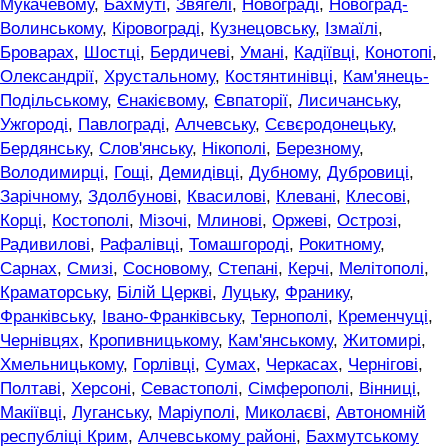
Мукачевому
,
Бахмуті
,
Звягелі
,
Новограді
,
Новоград-
Волинському
,
Кіровограді
,
Кузнецовську
,
Ізмаїлі
,
Броварах
,
Шостці
,
Бердичеві
,
Умані
,
Кадіївці
,
Конотопі
,
Олександрії
,
Хрустальному
,
Костянтинівці
,
Кам'янець-
Подільському
,
Єнакієвому
,
Євпаторії
,
Лисичанську
,
Ужгороді
,
Павлограді
,
Алчевську
,
Сєвєродонецьку
,
Бердянську
,
Слов'янську
,
Нікополі
,
Березному
,
Володимирці
,
Гощі
,
Демидівці
,
Дубному
,
Дубровиці
,
Зарічному
,
Здолбунові
,
Квасилові
,
Клевані
,
Клесові
,
Корці
,
Костополі
,
Мізочі
,
Млинові
,
Оржеві
,
Острозі
,
Радивилові
,
Рафалівці
,
Томашгороді
,
Рокитному
,
Сарнах
,
Смизі
,
Сосновому
,
Степані
,
Керчі
,
Мелітополі
,
Краматорську
,
Білій Церкві
,
Луцьку
,
Франику
,
Франківську
,
Івано-Франківську
,
Тернополі
,
Кременчуці
,
Чернівцях
,
Кропивницькому
,
Кам'янському
,
Житомирі
,
Хмельницькому
,
Горлівці
,
Сумах
,
Черкасах
,
Чернігові
,
Полтаві
,
Херсоні
,
Севастополі
,
Сімферополі
,
Вінниці
,
Макіївці
,
Луганську
,
Маріуполі
,
Миколаєві
,
Автономній
республіці Крим
,
Алчевському районі
,
Бахмутському