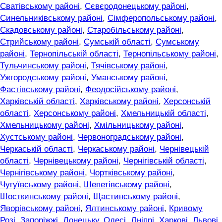
Сватівському районі
,
Сєвєродонецькому районі
,
Синельниківському районі
,
Сімферопольському районі
,
Скадовському районі
,
Старобільському районі
,
Стрийському районі
,
Сумській області
,
Сумському
районі
,
Тернопільській області
,
Тернопільському районі
,
Тульчинському районі
,
Тячівському районі
,
Ужгородському районі
,
Уманському районі
,
Фастівському районі
,
Феодосійському районі
,
Харківській області
,
Харківському районі
,
Херсонській
області
,
Херсонському районі
,
Хмельницькій області
,
Хмельницькому районі
,
Хмільницькому районі
,
Хустському районі
,
Червоноградському районі
,
Черкаській області
,
Черкаському районі
,
Чернівецькій
області
,
Чернівецькому районі
,
Чернігівській області
,
Чернігівському районі
,
Чортківському районі
,
Чугуївському районі
,
Шепетівському районі
,
Шосткинському районі
,
Щастинському районі
,
Яворівському районі
,
Ялтинському районі
,
Кривому
Розі
,
Запоріжжі
,
Донецьку
,
Одесі
,
Дніпрі
,
Харкові
,
Львові
,