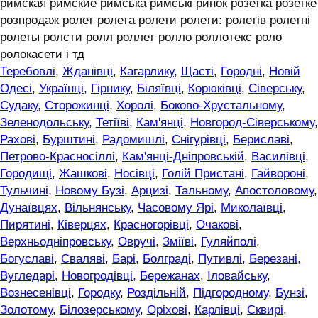
римская римские римська римські ринок розетка розетке
розпродаж ролет ролета ролети ролети: ролетів ролетні
ролеты ролєти ролл роллет ролло роллотекс роло
ролокасети і тд
Теребовлі
,
Жданівці
,
Кагарлику
,
Щасті
,
Городні
,
Новій
Одесі
,
Українці
,
Гірнику
,
Біляївці
,
Корюківці
,
Сіверську
,
Судаку
,
Сторожинці
,
Хоролі
,
Боково-Хрустальному
,
Зеленодольську
,
Тетіїві
,
Кам'янці
,
Новгород-Сіверському
,
Рахові
,
Бурштині
,
Радомишлі
,
Снігурівці
,
Бериславі
,
Петрово-Красносіллі
,
Кам'янці-Дніпровській
,
Василівці
,
Городищі
,
Жашкові
,
Носівці
,
Голій Пристані
,
Гайвороні
,
Тульчині
,
Новому Бузі
,
Арцизі
,
Тальному
,
Апостоловому
,
Дунаївцях
,
Вільнянську
,
Часовому Ярі
,
Миколаївці
,
Пирятині
,
Ківерцях
,
Красногорівці
,
Очакові
,
Верхньодніпровську
,
Овручі
,
Зміїві
,
Гуляйполі
,
Богуславі
,
Сваляві
,
Барі
,
Болграді
,
Путивлі
,
Березані
,
Вугледарі
,
Новогродівці
,
Бережанах
,
Іловайську
,
Вознесенівці
,
Городку
,
Роздільній
,
Підгородному
,
Бунзі
,
Золотому
,
Білозерському
,
Оріхові
,
Карлівці
,
Сквирі
,