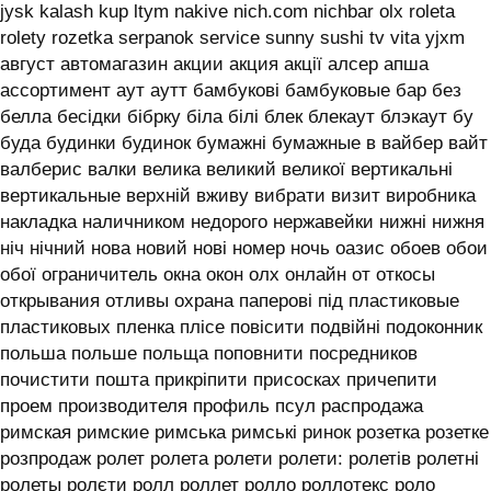
jysk kalash kup ltym nakive nich.com nichbar olx roleta
rolety rozetka serpanok service sunny sushi tv vita yjxm
август автомагазин акции акция акції алсер апша
ассортимент аут аутт бамбукові бамбуковые бар без
белла бесідки бібрку біла білі блек блекаут блэкаут бу
буда будинки будинок бумажні бумажные в вайбер вайт
валберис валки велика великий великої вертикальні
вертикальные верхній вживу вибрати визит виробника
накладка наличником недорого нержавейки нижні нижня
ніч нічний нова новий нові номер ночь оазис обоев обои
обої ограничитель окна окон олх онлайн от откосы
открывания отливы охрана паперові під пластиковые
пластиковых пленка плісе повісити подвійні подоконник
польша польше польща поповнити посредников
почистити пошта прикріпити присосках причепити
проем производителя профиль псул распродажа
римская римские римська римські ринок розетка розетке
розпродаж ролет ролета ролети ролети: ролетів ролетні
ролеты ролєти ролл роллет ролло роллотекс роло