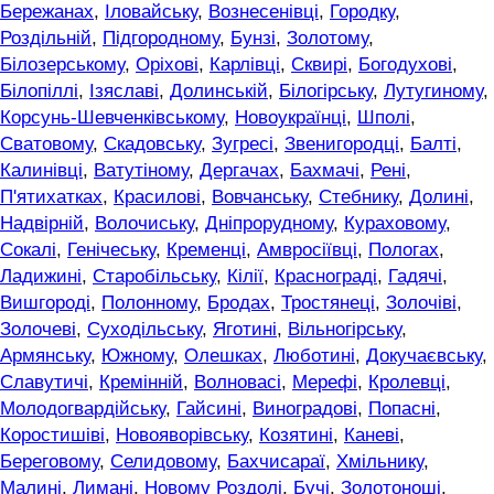
Бережанах
,
Іловайську
,
Вознесенівці
,
Городку
,
Роздільній
,
Підгородному
,
Бунзі
,
Золотому
,
Білозерському
,
Оріхові
,
Карлівці
,
Сквирі
,
Богодухові
,
Білопіллі
,
Ізяславі
,
Долинській
,
Білогірську
,
Лутугиному
,
Корсунь-Шевченківському
,
Новоукраїнці
,
Шполі
,
Сватовому
,
Скадовську
,
Зугресі
,
Звенигородці
,
Балті
,
Калинівці
,
Ватутіному
,
Дергачах
,
Бахмачі
,
Рені
,
П'ятихатках
,
Красилові
,
Вовчанську
,
Стебнику
,
Долині
,
Надвірній
,
Волочиську
,
Дніпрорудному
,
Кураховому
,
Сокалі
,
Генічеську
,
Кременці
,
Амвросіївці
,
Пологах
,
Ладижині
,
Старобільську
,
Кілії
,
Краснограді
,
Гадячі
,
Вишгороді
,
Полонному
,
Бродах
,
Тростянеці
,
Золочіві
,
Золочеві
,
Суходільську
,
Яготині
,
Вільногірську
,
Армянську
,
Южному
,
Олешках
,
Люботині
,
Докучаєвську
,
Славутичі
,
Кремінній
,
Волновасі
,
Мерефі
,
Кролевці
,
Молодогвардійську
,
Гайсині
,
Виноградові
,
Попасні
,
Коростишіві
,
Новояворівську
,
Козятині
,
Каневі
,
Береговому
,
Селидовому
,
Бахчисараї
,
Хмільнику
,
Малині
,
Лимані
,
Новому Роздолі
,
Бучі
,
Золотоноші
,