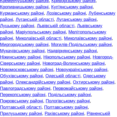
Кременчуцькому районі
,
Криворізькому районі
,
Кропивницькому районі
,
Куп'янському районі
,
Курманському районі
,
Лозівському районі
,
Лубенському
районі
,
Луганській області
,
Луганському районі
,
Луцькому районі
,
Львівській області
,
Львівському
районі
,
Маріупольському районі
,
Мелітопольському
районі
,
Миколаївській області
,
Миколаївському районі
,
Миргородському районі
,
Могилів-Подільському районі
,
Мукачівському районі
,
Надвірнянському районі
,
Ніжинському районі
,
Нікопольському районі
,
Новгород-
Сіверському районі
,
Новоград-Волинському районі
,
Новомосковському районі
,
Новоукраїнському районі
,
Обухівському районі
,
Одеській області
,
Одеському
районі
,
Олександрійському районі
,
Охтирському районі
,
Павлоградському районі
,
Первомайському районі
,
Перекопському районі
,
Подільському районі
,
Покровському районі
,
Пологівському районі
,
Полтавській області
,
Полтавському районі
,
Прилуцькому районі
,
Рахівському районі
,
Рівненській