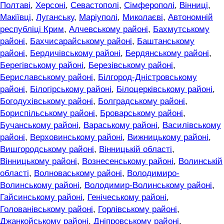
Полтаві
,
Херсоні
,
Севастополі
,
Сімферополі
,
Вінниці
,
Макіївці
,
Луганську
,
Маріуполі
,
Миколаєві
,
Автономній
республіці Крим
,
Алчевському районі
,
Бахмутському
районі
,
Бахчисарайському районі
,
Баштанському
районі
,
Бердичівському районі
,
Бердянському районі
,
Берегівському районі
,
Березівському районі
,
Бериславському районі
,
Білгород-Дністровському
районі
,
Білогірському районі
,
Білоцерківському районі
,
Богодухівському районі
,
Болградському районі
,
Бориспільському районі
,
Броварському районі
,
Бучанському районі
,
Вараському районі
,
Василівському
районі
,
Верховинському районі
,
Вижницькому районі
,
Вишгородському районі
,
Вінницькій області
,
Вінницькому районі
,
Вознесенському районі
,
Волинській
області
,
Волноваському районі
,
Володимиро-
Волинському районі
,
Володимир-Волинському районі
,
Гайсинському районі
,
Генічеському районі
,
Голованівському районі
,
Горлівському районі
,
Джанкойському районі
,
Дніпровському районі
,