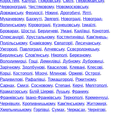
Коростені
,
Калуші
,
Покровську
,
Смілі
,
Первомайську
,
Червонограді
,
Чистяковому
,
Новомосковську
,
Довжанську
,
Феодосії
,
Ніжині
,
Дрогобичі
,
Ялті
,
Мукачевому
,
Бахмуті
,
Звягелі
,
Новограді
,
Новоград-
Волинському
,
Кіровограді
,
Кузнецовську
,
Ізмаїлі
,
Броварах
,
Шостці
,
Бердичеві
,
Умані
,
Кадіївці
,
Конотопі
,
Олександрії
,
Хрустальному
,
Костянтинівці
,
Кам'янець-
Подільському
,
Єнакієвому
,
Євпаторії
,
Лисичанську
,
Ужгороді
,
Павлограді
,
Алчевську
,
Сєвєродонецьку
,
Бердянську
,
Слов'янську
,
Нікополі
,
Березному
,
Володимирці
,
Гощі
,
Демидівці
,
Дубному
,
Дубровиці
,
Зарічному
,
Здолбунові
,
Квасилові
,
Клевані
,
Клесові
,
Корці
,
Костополі
,
Мізочі
,
Млинові
,
Оржеві
,
Острозі
,
Радивилові
,
Рафалівці
,
Томашгороді
,
Рокитному
,
Сарнах
,
Смизі
,
Сосновому
,
Степані
,
Керчі
,
Мелітополі
,
Краматорську
,
Білій Церкві
,
Луцьку
,
Франику
,
Франківську
,
Івано-Франківську
,
Тернополі
,
Кременчуці
,
Чернівцях
,
Кропивницькому
,
Кам'янському
,
Житомирі
,
Хмельницькому
,
Горлівці
,
Сумах
,
Черкасах
,
Чернігові
,