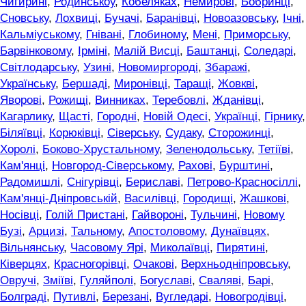
Чигирині
,
Родинськоу
,
Кобеляках
,
Немирові
,
Бобринці
,
Сновську
,
Лохвиці
,
Бучачі
,
Баранівці
,
Новоазовську
,
Ічні
,
Кальміуському
,
Гнівані
,
Глобиному
,
Мені
,
Приморську
,
Барвінковому
,
Ірміні
,
Малій Висці
,
Баштанці
,
Соледарі
,
Світлодарську
,
Узині
,
Новомиргороді
,
Збаражі
,
Українську
,
Бершаді
,
Миронівці
,
Таращі
,
Жовкві
,
Яворові
,
Рожищі
,
Винниках
,
Теребовлі
,
Жданівці
,
Кагарлику
,
Щасті
,
Городні
,
Новій Одесі
,
Українці
,
Гірнику
,
Біляївці
,
Корюківці
,
Сіверську
,
Судаку
,
Сторожинці
,
Хоролі
,
Боково-Хрустальному
,
Зеленодольську
,
Тетіїві
,
Кам'янці
,
Новгород-Сіверському
,
Рахові
,
Бурштині
,
Радомишлі
,
Снігурівці
,
Бериславі
,
Петрово-Красносіллі
,
Кам'янці-Дніпровській
,
Василівці
,
Городищі
,
Жашкові
,
Носівці
,
Голій Пристані
,
Гайвороні
,
Тульчині
,
Новому
Бузі
,
Арцизі
,
Тальному
,
Апостоловому
,
Дунаївцях
,
Вільнянську
,
Часовому Ярі
,
Миколаївці
,
Пирятині
,
Ківерцях
,
Красногорівці
,
Очакові
,
Верхньодніпровську
,
Овручі
,
Зміїві
,
Гуляйполі
,
Богуславі
,
Сваляві
,
Барі
,
Болграді
,
Путивлі
,
Березані
,
Вугледарі
,
Новогродівці
,