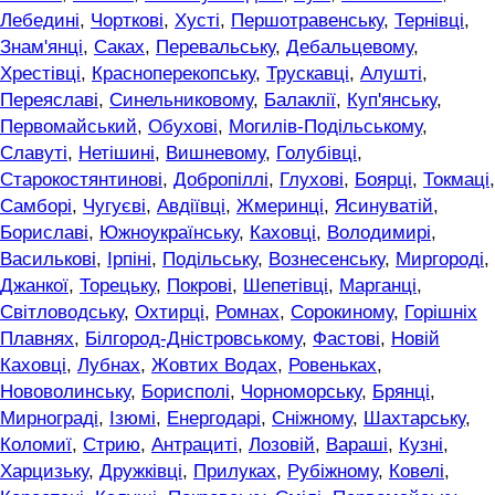
Лебедині
,
Чорткові
,
Хусті
,
Першотравенську
,
Тернівці
,
Знам'янці
,
Саках
,
Перевальську
,
Дебальцевому
,
Хрестівці
,
Красноперекопську
,
Трускавці
,
Алушті
,
Переяславі
,
Синельниковому
,
Балаклії
,
Куп'янську
,
Первомайський
,
Обухові
,
Могилів-Подільському
,
Славуті
,
Нетішині
,
Вишневому
,
Голубівці
,
Старокостянтинові
,
Добропіллі
,
Глухові
,
Боярці
,
Токмаці
,
Самборі
,
Чугуєві
,
Авдіївці
,
Жмеринці
,
Ясинуватій
,
Бориславі
,
Южноукраїнську
,
Каховці
,
Володимирі
,
Василькові
,
Ірпіні
,
Подільську
,
Вознесенську
,
Миргороді
,
Джанкої
,
Торецьку
,
Покрові
,
Шепетівці
,
Марганці
,
Світловодську
,
Охтирці
,
Ромнах
,
Сорокиному
,
Горішніх
Плавнях
,
Білгород-Дністровському
,
Фастові
,
Новій
Каховці
,
Лубнах
,
Жовтих Водах
,
Ровеньках
,
Нововолинську
,
Борисполі
,
Чорноморську
,
Брянці
,
Мирнограді
,
Ізюмі
,
Енергодарі
,
Сніжному
,
Шахтарську
,
Коломиї
,
Стрию
,
Антрациті
,
Лозовій
,
Вараші
,
Кузні
,
Харцизьку
,
Дружківці
,
Прилуках
,
Рубіжному
,
Ковелі
,