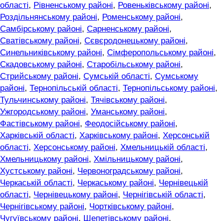
області
,
Рівненському районі
,
Ровеньківському районі
,
Роздільнянському районі
,
Роменському районі
,
Самбірському районі
,
Сарненському районі
,
Сватівському районі
,
Сєвєродонецькому районі
,
Синельниківському районі
,
Сімферопольському районі
,
Скадовському районі
,
Старобільському районі
,
Стрийському районі
,
Сумській області
,
Сумському
районі
,
Тернопільській області
,
Тернопільському районі
,
Тульчинському районі
,
Тячівському районі
,
Ужгородському районі
,
Уманському районі
,
Фастівському районі
,
Феодосійському районі
,
Харківській області
,
Харківському районі
,
Херсонській
області
,
Херсонському районі
,
Хмельницькій області
,
Хмельницькому районі
,
Хмільницькому районі
,
Хустському районі
,
Червоноградському районі
,
Черкаській області
,
Черкаському районі
,
Чернівецькій
області
,
Чернівецькому районі
,
Чернігівській області
,
Чернігівському районі
,
Чортківському районі
,
Чугуївському районі
,
Шепетівському районі
,