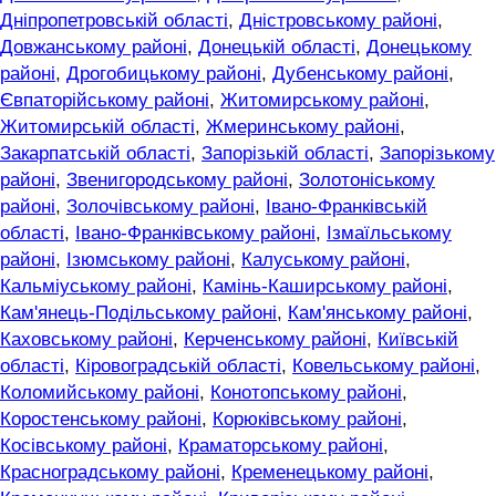
Дніпропетровській області
,
Дністровському районі
,
Довжанському районі
,
Донецькій області
,
Донецькому
районі
,
Дрогобицькому районі
,
Дубенському районі
,
Євпаторійському районі
,
Житомирському районі
,
Житомирській області
,
Жмеринському районі
,
Закарпатській області
,
Запорізькій області
,
Запорізькому
районі
,
Звенигородському районі
,
Золотоніському
районі
,
Золочівському районі
,
Івано-Франківській
області
,
Івано-Франківському районі
,
Ізмаїльському
районі
,
Ізюмському районі
,
Калуському районі
,
Кальміуському районі
,
Камінь-Каширському районі
,
Кам'янець-Подільському районі
,
Кам'янському районі
,
Каховському районі
,
Керченському районі
,
Київській
області
,
Кіровоградській області
,
Ковельському районі
,
Коломийському районі
,
Конотопському районі
,
Коростенському районі
,
Корюківському районі
,
Косівському районі
,
Краматорському районі
,
Красноградському районі
,
Кременецькому районі
,