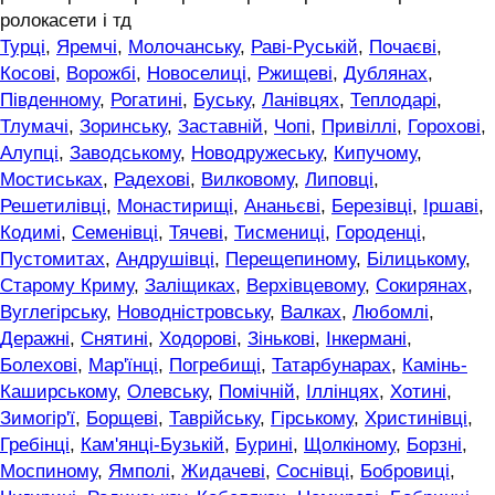
ролокасети і тд
Турці
,
Яремчі
,
Молочанську
,
Раві-Руській
,
Почаєві
,
Косові
,
Ворожбі
,
Новоселиці
,
Ржищеві
,
Дублянах
,
Південному
,
Рогатині
,
Буську
,
Ланівцях
,
Теплодарі
,
Тлумачі
,
Зоринську
,
Заставній
,
Чопі
,
Привіллі
,
Горохові
,
Алупці
,
Заводському
,
Новодружеську
,
Кипучому
,
Мостиськах
,
Радехові
,
Вилковому
,
Липовці
,
Решетилівці
,
Монастирищі
,
Ананьєві
,
Березівці
,
Іршаві
,
Кодимі
,
Семенівці
,
Тячеві
,
Тисмениці
,
Городенці
,
Пустомитах
,
Андрушівці
,
Перещепиному
,
Білицькому
,
Старому Криму
,
Заліщиках
,
Верхівцевому
,
Сокирянах
,
Вуглегірську
,
Новодністровську
,
Валках
,
Любомлі
,
Деражні
,
Снятині
,
Ходорові
,
Зінькові
,
Інкермані
,
Болехові
,
Мар'їнці
,
Погребищі
,
Татарбунарах
,
Камінь-
Каширському
,
Олевську
,
Помічній
,
Іллінцях
,
Хотині
,
Зимогір'ї
,
Борщеві
,
Таврійську
,
Гірському
,
Христинівці
,
Гребінці
,
Кам'янці-Бузькій
,
Бурині
,
Щолкіному
,
Борзні
,
Моспиному
,
Ямполі
,
Жидачеві
,
Соснівці
,
Бобровиці
,