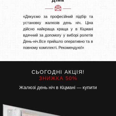
«Дякуємо за професійний підбір та
«Дуже 
установку жалюзів день ніч. Ціна
викон
дійсно найкраща краща у в Кіцмані
Швидк
вдячний за допомогу у виборі ролетів
Буду р
День-ніч.Все прийшло оперативно та в
повному комплекті. Рекомендую!»
СЬОГОДНІ АКЦІЯ!
ЗНИЖКА 50%
Жалюзі день ніч в Кіцмані — купити