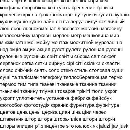
elmas hjktns ключ козырек козырёк кольори ком
конфискат коробкою коштують крепление кріпити
кріплення крісла крок кроква крышу купити купить куплю
кухни кухню кухня лайн лента леруа липучках личный
ліон льон льонокомбінат люверсах магазин магазину
малосемейку маркизы мерлен метр мешковина мир
міжкімнатні мої мойку монтаж москитной муровані на
над акція акции акция рулет рулети рулонная рулонні
рулонные рулонных сайт сайты сборка світ секрет
серпанок сетка сетки сириус сірі сіті скільки скласти
слово сніжний снять соло стеко стиль столовая суши
суші та талісман телефону теплосберегающая термо
термос тим типа тканеві тканевые тканина тканини
тканинні тканину тлумач товаров трініті тюли укроп
укропт уплотнитель установка фабрика фейсбук
фотообои фотостудія франик фурнитура фурнітура
цветов цена цены церква циан ціна ціни через
штакетник штор штора штора-плісе штори шторки
шторы эпицентр'' эпицентре это юа юск як jaluzi jav jusk