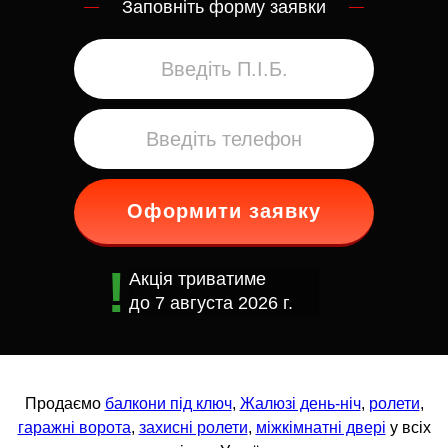
Заповніть форму заявки
Оформити заявку
Акція триватиме
до
7 августа 2026 г.
Продаємо
балкони під ключ
,
Жалюзі день-ніч
,
ролети
,
гаражні ворота
,
захисні ролети
,
міжкімнатні двері
у всіх