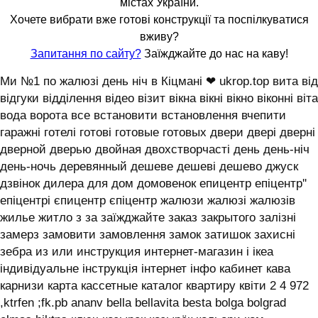
містах України.
Хочете вибрати вже готові конструкції та поспілкуватися
вживу?
Запитання по сайту?
Заїжджайте до нас на каву!
Ми №1 по жалюзі день ніч в Кіцмані ❤ ukrop.top вита від
відгуки відділення відео візит вікна вікні вікно віконні віта
вода ворота все встановити встановлення вчепити
гаражні готелі готові готовые готовых двери двері дверні
дверной дверью двойная двохстворчасті день день-ніч
день-ночь деревянный дешеве дешеві дешево джуск
дзвінок дилера для дом домовенок епицентр епіцентр''
епіцентрі єпицентр єпіцентр жалюзи жалюзі жалюзів
жилье житло з за заїжджайте заказ закрытого залізні
замерз замовити замовлення замок затишок захисні
зебра из или инструкция интернет-магазин і ікеа
індивідуальне інструкція інтернет інфо кабинет кава
карнизи карта кассетные каталог квартиру квіти 2 4 972
,ktrfen ;fk.pb ananv bella bellavita besta bolga bolgrad