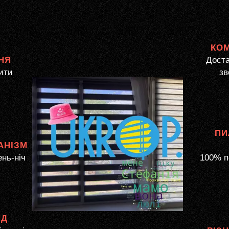
КО
НЯ
Доста
ити
зв
ПИ
АНІЗМ
ень-ніч
100% п
ЯД