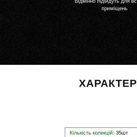
Відмінно підійдуть для вс
приміщень
ХАРАКТЕ
Кількість колекцій:
35шт