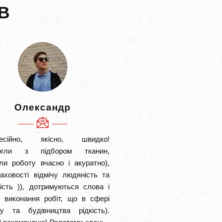
В
Олександр
есійно, якісно, швидко!
огли з підбором тканин,
ли роботу вчасно і акуратно),
аховості відмічу людяність та
ість )), дотримуються слова і
в виконання робіт, що в сфері
ту та будівництва рідкість).