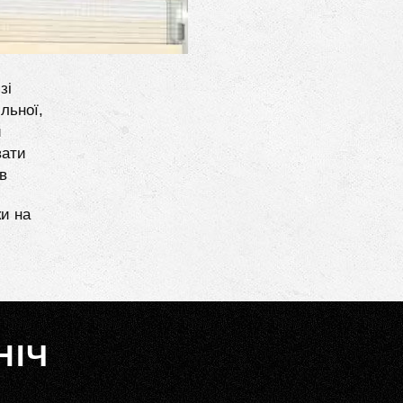
зі
льної,
и
вати
в
ки на
НІЧ