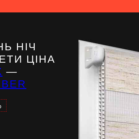
Ь НІЧ
ЕТИ ЦІНА
Ж
—
IBER
%