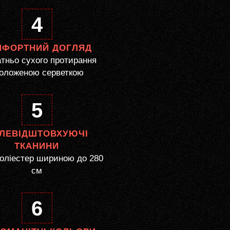
4
МФОРТНИЙ ДОГЛЯД
тньо сухого протирання
оложеною серветкою
5
ЛЕВІДШТОВХУЮЧІ
ТКАНИНИ
оліестер шириною до 280
см
6