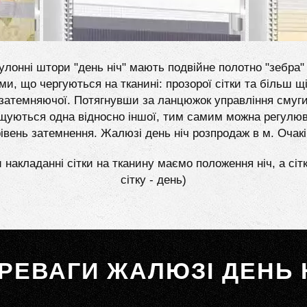
улонні штори "день ніч" мають подвійне полотно "зебра" 
ми, що чергуються на тканині: прозорої сітки та більш щі
затемняючої. Потягнувши за ланцюжок управління смуг
щуються одна відносно іншої, тим самим можна регулю
рівень затемнення. Жалюзі день ніч розпродаж в м. Очакі
 накладанні сітки на тканину маємо положення ніч, а сіт
сітку - день)
РЕВАГИ ЖАЛЮЗІ ДЕНЬ 