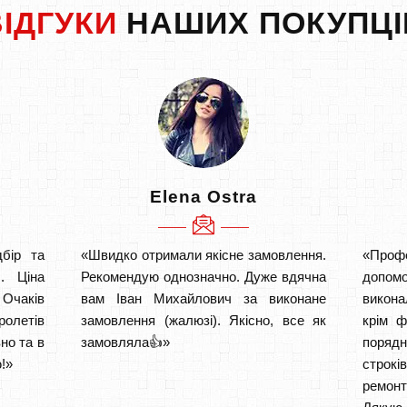
ВІДГУКИ
НАШИХ ПОКУПЦІ
Elena Ostra
бір та
«Швидко отримали якісне замовлення.
«Проф
. Ціна
Рекомендую однозначно. Дуже вдячна
допом
Очаків
вам Іван Михайлович за виконане
викона
ролетів
замовлення (жалюзі). Якісно, все як
крім ф
но та в
замовляла👍»
порядн
!»
строкі
ремон