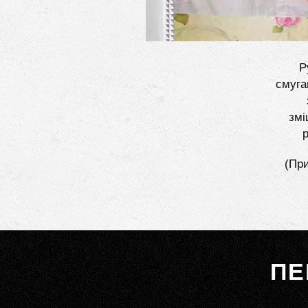
Р
смуга
змі
(При
ПЕ