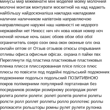
минусы мир міжкімнатні міні моделей мойку молочний
молочні монтаж монтувати москитной на над надають
найбільшу найдосконаліша накладка накладками
наличии наличником напівтонів направляючою
направляющие наружні наш наявності не недорого
нержавейки нет Никосс нич ніч нова новая номер ноч
ночной ночные ночь оазис обоев обои обоі обої
ограничитель озеро озон окна окон оконные олх она
онлайн оптом от Отзыв отзывов откосы открывания
отливы офиса офисные офісах. охрана п пайки пвх
Переглянути під пластика пластиковые пластиковых
пленка плиссе плиссированная плісе пліссе плюс
плюсы по повісити под подвійні подільський подоконник
подоконники подольск подольский ПОЗИТИВНОЮ
покров полімерними популярний портативная без
посредников розміри розмірному розпродаж ролет
ролета ролети ролети: ролеті ролетів ролетні ролеты
ролєти ролл роллет роллеты ролло роллотекс роллы
ролокасети рольшторы ромны рулет рулети рулонка