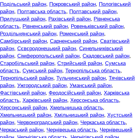
Подільський район
,
Покровський район
,
Пологівський
район
,
Полтавська область
,
Полтавський район
,
Прилуцький район
,
Рахівський район
,
Рівненська
область
,
Рівненський район
,
Ровеньківський район
,
Роздільнянський район
,
Роменський район
,
Самбірський район
,
Сарненський район
,
Сватівський
район
,
Сєвєродонецький район
,
Синельниківський
район
,
Сімферопольський район
,
Скадовський район
,
Старобільський район
,
Стрийський район
,
Сумська
область
,
Сумський район
,
Тернопільська область
,
Тернопільський район
,
Тульчинський район
,
Тячівський
район
,
Ужгородський район
,
Уманський район
,
Фастівський район
,
Феодосійський район
,
Харківська
область
,
Харківський район
,
Херсонська область
,
Херсонський район
,
Хмельницька область
,
Хмельницький район
,
Хмільницький район
,
Хустський
район
,
Червоноградський район
,
Черкаська область
,
Черкаський район
,
Чернівецька область
,
Чернівецький
район
,
Чернігівська область
,
Чернігівський район
,