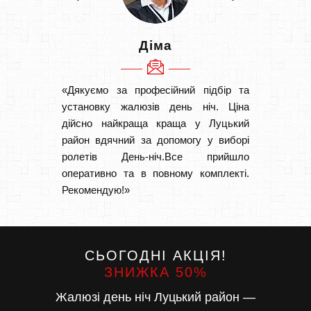
Діма
«Дякуємо за професійний підбір та
«Швидк
установку жалюзів день ніч. Ціна
Рекоме
дійсно найкраща краща у Луцький
вам І
район вдячний за допомогу у виборі
замовл
ролетів День-ніч.Все прийшло
замовл
оперативно та в повному комплекті.
Рекомендую!»
СЬОГОДНІ АКЦІЯ!
ЗНИЖКА 50%
Жалюзі день ніч Луцький район —