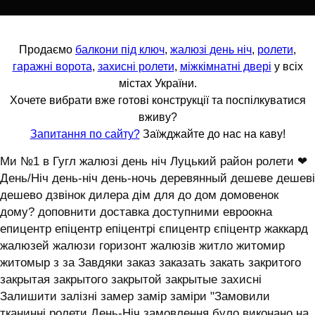
Продаємо
балкони під ключ
,
жалюзі день ніч
,
ролети
,
гаражні ворота
,
захисні ролети
,
міжкімнатні двері
у всіх
містах України.
Хочете вибрати вже готові конструкції та поспілкуватися
вживу?
Запитання по сайту?
Заїжджайте до нас на каву!
Ми №1 в Гугл жалюзі день ніч Луцький район ролети ❤
День/Ніч день-ніч день-ночь деревянный дешеве дешеві
дешево дзвінок дилера дім для до дом домовенок
дому? доповнити доставка доступними евроокна
епицентр епіцентр епіцентрі єпицентр єпіцентр жаккард
жалюзей жалюзи горизонт жалюзів житло житомир
житомыр з за Завдяки заказ заказать закать закритого
закрытая закрытого закрытой закрытые захисні
Залишити залізні замер замір заміри "Замовили
тканинні ролети День-Ніч замовлення було виконано на