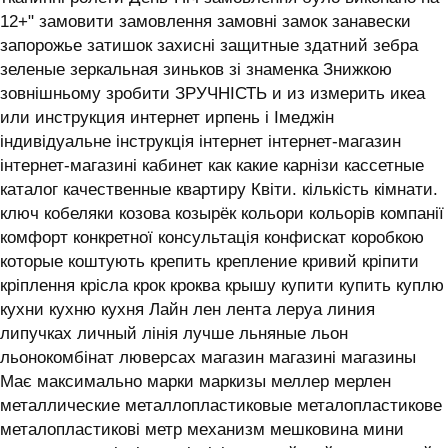
12+" замовити замовлення замовні замок занавески
запорожье затишок захисні защитные здатний зебра
зеленые зеркальная зиньков зі знаменка Знижкою
зовнішньому зробити ЗРУЧНІСТЬ и из измерить икеа
или инструкция интернет ирпень і ‎Імеджін
індивідуальне інструкція інтернет інтернет-магазин
інтернет-магазині кабинет как какие карнізи кассетные
каталог качественные квартиру Квіти. кількість кімнати.
ключ кобеляки козова козырёк кольори кольорів компанії
комфорт конкретної консультація конфискат коробкою
которые коштують крепить крепление кривий кріпити
кріплення крісла крок кроква крышу купити купить куплю
кухни кухню кухня ‎Лайн лен лента леруа линия
липучках личный лінія лучше льняные льон
льонокомбінат люверсах магазин магазині магазины
Має максимально марки маркизы меллер мерлен
металлические металлопластиковые металопластикове
металопластикові метр механизм мешковина мини