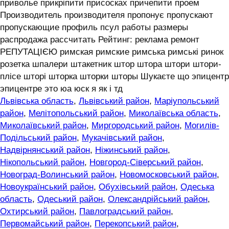
приволье прикріпити присосках причепити проем
Производитель производителя пропонує пропускают
пропускающие профиль псул работы размеры
распродажа рассчитать Рейтинг: реклама ремонт
РЕПУТАЦІЄЮ римская римские римська римські ринок
розетка шпалери штакетник штор штора штори штори-
плісе шторі шторка шторки шторы Шукаєте що эпицентр
эпицентре это юа юск я як і тд
Львівська область
,
Львівський район
,
Маріупольський
район
,
Мелітопольський район
,
Миколаївська область
,
Миколаївський район
,
Миргородський район
,
Могилів-
Подільський район
,
Мукачівський район
,
Надвірнянський район
,
Ніжинський район
,
Нікопольський район
,
Новгород-Сіверський район
,
Новоград-Волинський район
,
Новомосковський район
,
Новоукраїнський район
,
Обухівський район
,
Одеська
область
,
Одеський район
,
Олександрійський район
,
Охтирський район
,
Павлоградський район
,
Первомайський район
,
Перекопський район
,