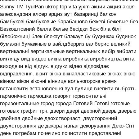
Sunny TM TyulPan ukrop.top vita yjxm акции акция акція
александрия алсер арциз аут базаринці балкон
бамбукові бамбуковые барабашово бежеві бежевые без
Безкоштовний белла белые бесідки бєж біла білі
білобожниці блек блекаут блэкаут бу будинках будинок
бумажні бумажные в вайлдберриз валберис великий
вертикальні вертикальные вертикальных вибір вибрати
вигляду вид видео викна виробника виробництва вита
виходячи від відгук. відгуки відео відповідає
відправлення. візит вікна вікнапластиковые вікнах вікно
вікном вікон віконні вінниця вольногорске время
встановити встановлення вул вулиця вчепити выбрать
гармонічно гармошка говорят горизонтальні
горизонтальные город города Готовий Готові готовые
готовых графит грн. двери двері дверной дверь дверью
двойная двойные двохстворчасті двусторонний
двухсторонняя де декоративная декорування Деко-Сіті
день потребам почечино почистити представлені