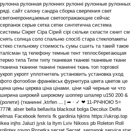
рулонна рулонная рулонних рулонні рулонные рулонных
ряді. сайт салону сандра сборка сверления свет
светонепроницаемые светоотражающие сейчас
серпанок серые сетка сетки синтетична система
системы ‎Сікрет Сіра Сірий сірі скільки скласти скнит см
снять солнца соло спальню спосіб стара стеклопакеты
стеко стильному стоимость сумы сшить та такий такое
талісман тд телефону темные тент теплосберегающая
термо типа Типи типу тканевая тканеві тканевые ткани
тканина тканини тканині тканинні ткань топ торгової
укроп укропт уплотнитель установить установка уход
фото фотообои франківськ фурнитура цвета цветов це
цена цены церква ціна цінами. ціни чай черные чи что
ширина широкий широкому шоппер шпалер u150 200 &
(ролети) (тканинні ,ktrfen ... | ➦ · ✓ ❤ 11-РІЧНОЮ 5⭐
777₴. alser bella bellavita blackout bolga Decolux Delfa
elmas Facebook femris fk gardinia hjktns https://ukrop.top
ikea injhs Jaluzi jysk la ltym Lviv Nikoss pb Roleton Roll
rollotex rovno Rozetka secret Secret. serpanok service star