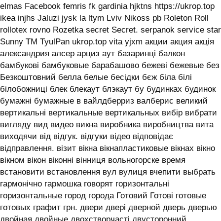
elmas Facebook femris fk gardinia hjktns https://ukrop.top
ikea injhs Jaluzi jysk la ltym Lviv Nikoss pb Roleton Roll
rollotex rovno Rozetka secret Secret. serpanok service star
Sunny TM TyulPan ukrop.top vita yjxm акции акция акція
александрия алсер арциз аут базаринці балкон
бамбукові бамбуковые барабашово бежеві бежевые без
Безкоштовний белла белые бесідки бєж біла білі
білобожниці блек блекаут блэкаут бу будинках будинок
бумажні бумажные в вайлдберриз валберис великий
вертикальні вертикальные вертикальных вибір вибрати
вигляду вид видео викна виробника виробництва вита
виходячи від відгук. відгуки відео відповідає
відправлення. візит вікна вікнапластиковые вікнах вікно
вікном вікон віконні вінниця вольногорске время
встановити встановлення вул вулиця вчепити выбрать
гармонічно гармошка говорят горизонтальні
горизонтальные город города Готовий Готові готовые
готовых графит грн. двери двері дверной дверь дверью
двойная двойные двохстворчасті двусторонний