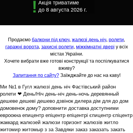
Акція триватиме
до
8 августа 2026 г.
Продаємо
балкони під ключ
,
жалюзі день ніч
,
ролети
,
гаражні ворота
,
захисні ролети
,
міжкімнатні двері
у всіх
містах України.
Хочете вибрати вже готові конструкції та поспілкуватися
вживу?
Запитання по сайту?
Заїжджайте до нас на каву!
Ми №1 в Гугл жалюзі день ніч Фастівський район
ролети ❤ День/Ніч день-ніч день-ночь деревянный
дешеве дешеві дешево дзвінок дилера дім для до дом
домовенок дому? доповнити доставка доступними
евроокна епицентр епіцентр епіцентрі єпицентр єпіцентр
жаккард жалюзей жалюзи горизонт жалюзів житло
житомир житомыр з за Завдяки заказ заказать закать