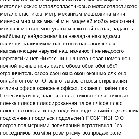
металлические металлопластиковые металопластикове
металопластикові метр механизм мешковина мини
минусы мир міжкімнатні міні моделей мойку молочний
молочні монтаж монтувати москитной на над надають
найбільшу найдосконаліша накладка накладками
наличии наличником напівтонів направляючою
направляющие наружні наш наявності не недорого
нержавейки нет Никосс нич ніч нова новая номер ноч
ночной ночные ночь оазис обоев обои обоі обої
ограничитель озеро озон окна окон оконные олх она
онлайн оптом от Отзыв отзывов откосы открывания
отливы офиса офисные офісах. охрана п пайки пвх
Переглянути під пластика пластиковые пластиковых
пленка плиссе плиссированная плісе пліссе плюс
плюсы по повісити под подвійні подільський подоконник
подоконники подольск подольский ПОЗИТИВНОЮ
покров полімерними популярний портативная без
посредников розміри розмірному розпродаж ролет