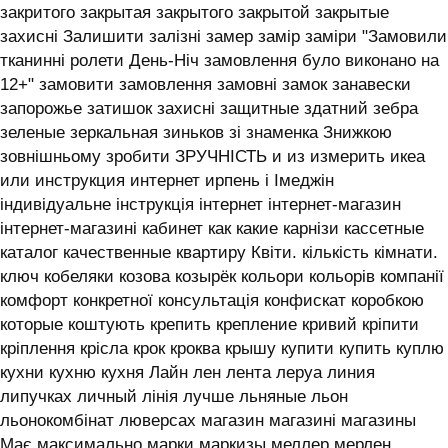
закритого закрытая закрытого закрытой закрытые
захисні Залишити залізні замер замір заміри "Замовили
тканинні ролети День-Ніч замовлення було виконано на
12+" замовити замовлення замовні замок занавески
запорожье затишок захисні защитные здатний зебра
зеленые зеркальная зиньков зі знаменка Знижкою
зовнішньому зробити ЗРУЧНІСТЬ и из измерить икеа
или инструкция интернет ирпень і ‎Імеджін
індивідуальне інструкція інтернет інтернет-магазин
інтернет-магазині кабинет как какие карнізи кассетные
каталог качественные квартиру Квіти. кількість кімнати.
ключ кобеляки козова козырёк кольори кольорів компанії
комфорт конкретної консультація конфискат коробкою
которые коштують крепить крепление кривий кріпити
кріплення крісла крок кроква крышу купити купить куплю
кухни кухню кухня ‎Лайн лен лента леруа линия
липучках личный лінія лучше льняные льон
льонокомбінат люверсах магазин магазині магазины
Має максимально марки маркизы меллер мерлен