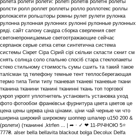
ролета ролети ролети: ролеті ролетів ролетні ролеты
ролєти ролл роллет роллеты ролло роллотекс роллы
ролокасети рольшторы ромны рулет рулети рулонка
рулонна рулонная рулонних рулонні рулонные рулонных
ряді. сайт салону сандра сборка сверления свет
светонепроницаемые светоотражающие сейчас
серпанок серые сетка сетки синтетична система
системы ‎Сікрет Сіра Сірий сірі скільки скласти скнит см
снять солнца соло спальню спосіб стара стеклопакеты
стеко стильному стоимость сумы сшить та такий такое
талісман тд телефону темные тент теплосберегающая
термо типа Типи типу тканевая тканеві тканевые ткани
тканина тканини тканині тканинні ткань топ торгової
укроп укропт уплотнитель установить установка уход
фото фотообои франківськ фурнитура цвета цветов це
цена цены церква ціна цінами. ціни чай черные чи что
ширина широкий широкому шоппер шпалер u150 200 &
(ролети) (тканинні ,ktrfen ... | ➦ · ✓ ❤ 11-РІЧНОЮ 5⭐
777₴. alser bella bellavita blackout bolga Decolux Delfa