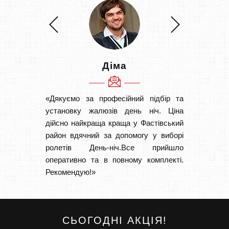
Діма
«Дякуємо за професійний підбір та
«Швидк
установку жалюзів день ніч. Ціна
Рекоме
дійсно найкраща краща у Фастівський
вам І
район вдячний за допомогу у виборі
замовл
ролетів День-ніч.Все прийшло
замовл
оперативно та в повному комплекті.
Рекомендую!»
СЬОГОДНІ АКЦІЯ!