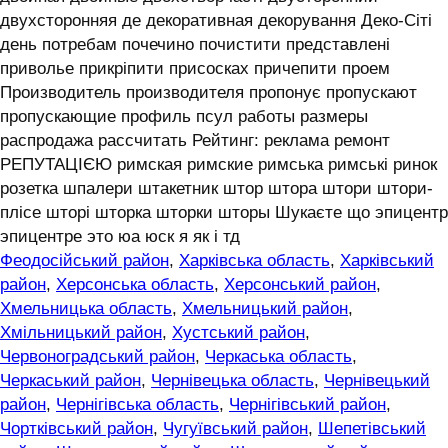
двухсторонняя де декоративная декорування Деко-Сіті
день потребам почечино почистити представлені
приволье прикріпити присосках причепити проем
Производитель производителя пропонує пропускают
пропускающие профиль псул работы размеры
распродажа рассчитать Рейтинг: реклама ремонт
РЕПУТАЦІЄЮ римская римские римська римські ринок
розетка шпалери штакетник штор штора штори штори-
плісе шторі шторка шторки шторы Шукаєте що эпицентр
эпицентре это юа юск я як і тд
Феодосійський район
,
Харківська область
,
Харківський
район
,
Херсонська область
,
Херсонський район
,
Хмельницька область
,
Хмельницький район
,
Хмільницький район
,
Хустський район
,
Червоноградський район
,
Черкаська область
,
Черкаський район
,
Чернівецька область
,
Чернівецький
район
,
Чернігівська область
,
Чернігівський район
,
Чортківський район
,
Чугуївський район
,
Шепетівський