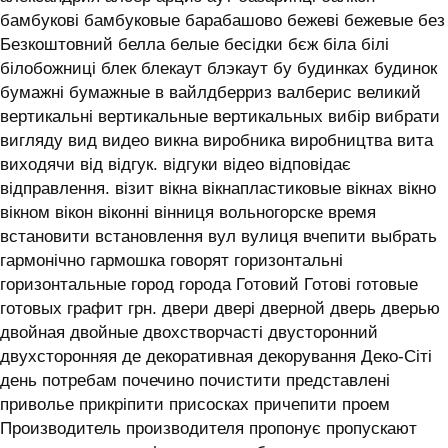
бамбукові бамбуковые барабашово бежеві бежевые без
Безкоштовний белла белые бесідки бєж біла білі
білобожниці блек блекаут блэкаут бу будинках будинок
бумажні бумажные в вайлдберриз валберис великий
вертикальні вертикальные вертикальных вибір вибрати
вигляду вид видео викна виробника виробництва вита
виходячи від відгук. відгуки відео відповідає
відправлення. візит вікна вікнапластиковые вікнах вікно
вікном вікон віконні вінниця вольногорске время
встановити встановлення вул вулиця вчепити выбрать
гармонічно гармошка говорят горизонтальні
горизонтальные город города Готовий Готові готовые
готовых графит грн. двери двері дверной дверь дверью
двойная двойные двохстворчасті двусторонний
двухсторонняя де декоративная декорування Деко-Сіті
день потребам почечино почистити представлені
приволье прикріпити присосках причепити проем
Производитель производителя пропонує пропускают