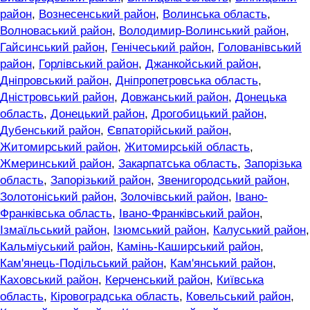
район
,
Вознесенський район
,
Волинська область
,
Волноваський район
,
Володимир-Волинський район
,
Гайсинський район
,
Генічеський район
,
Голованівський
район
,
Горлівський район
,
Джанкойський район
,
Дніпровський район
,
Дніпропетровська область
,
Дністровський район
,
Довжанський район
,
Донецька
область
,
Донецький район
,
Дрогобицький район
,
Дубенський район
,
Євпаторійський район
,
Житомирський район
,
Житомирській область
,
Жмеринський район
,
Закарпатська область
,
Запорізька
область
,
Запорізький район
,
Звенигородський район
,
Золотоніський район
,
Золочівський район
,
Івано-
Франківська область
,
Івано-Франківський район
,
Ізмаїльський район
,
Ізюмський район
,
Калуський район
,
Кальміуський район
,
Камінь-Каширський район
,
Кам'янець-Подільський район
,
Кам'янський район
,
Каховський район
,
Керченський район
,
Київська
область
,
Кіровоградська область
,
Ковельський район
,