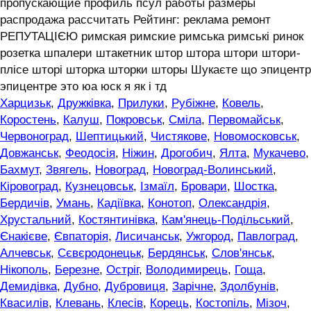
пропускающие профиль псул работы размеры
распродажа рассчитать Рейтинг: реклама ремонт
РЕПУТАЦІЄЮ римская римские римська римські ринок
розетка шпалери штакетник штор штора штори штори-
плісе шторі шторка шторки шторы Шукаєте що эпицентр
эпицентре это юа юск я як і тд
Харцизьк
,
Дружківка
,
Прилуки
,
Рубіжне
,
Ковель
,
Коростень
,
Калуш
,
Покровськ
,
Сміла
,
Первомайськ
,
Червоноград
,
Шептицький
,
Чистякове
,
Новомосковськ
,
Довжанськ
,
Феодосія
,
Ніжин
,
Дрогобич
,
Ялта
,
Мукачево
,
Бахмут
,
Звягель
,
Новоград
,
Новоград-Волинський
,
Кіровоград
,
Кузнецовськ
,
Ізмаїл
,
Бровари
,
Шостка
,
Бердичів
,
Умань
,
Кадіївка
,
Конотоп
,
Олександрія
,
Хрустальний
,
Костянтинівка
,
Кам'янець-Подільський
,
Єнакієве
,
Євпаторія
,
Лисичанськ
,
Ужгород
,
Павлоград
,
Алчевськ
,
Сєвєродонецьк
,
Бердянськ
,
Слов'янськ
,
Нікополь
,
Березне
,
Остріг
,
Володимирець
,
Гоща
,
Демидівка
,
Дубно
,
Дубровиця
,
Зарічне
,
Здолбунів
,
Квасилів
,
Клевань
,
Клесів
,
Корець
,
Костопіль
,
Мізоч
,