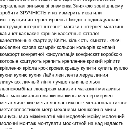
зеркальная зиньков зі знаменка Знижкою зовнішньому
зробити ЗРУЧНІСТЬ и из измерить икеа или
инструкция интернет ирпень і ‎Імеджін індивідуальне
інструкція інтернет інтернет-магазин інтернет-магазині
кабинет как какие карнізи кассетные каталог
качественные квартиру Квіти. кількість кімнати. ключ
кобеляки козова козырёк кольори кольорів компанії
комфорт конкретної консультація конфискат коробкою
которые коштують крепить крепление кривий кріпити
кріплення крісла крок кроква крышу купити купить куплю
кухни кухню кухня ‎Лайн лен лента леруа линия
липучках личный лінія лучше льняные льон
льонокомбінат люверсах магазин магазині магазины
Має максимально марки маркизы меллер мерлен
металлические металлопластиковые металопластикове
металопластикові метр механизм мешковина мини
минусы мир міжкімнатні міні моделей мойку молочний
молочні монтаж монтувати москитной на над надають