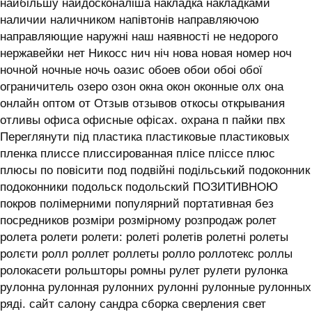
найбільшу найдосконаліша накладка накладками
наличии наличником напівтонів направляючою
направляющие наружні наш наявності не недорого
нержавейки нет Никосс нич ніч нова новая номер ноч
ночной ночные ночь оазис обоев обои обоі обої
ограничитель озеро озон окна окон оконные олх она
онлайн оптом от Отзыв отзывов откосы открывания
отливы офиса офисные офісах. охрана п пайки пвх
Переглянути під пластика пластиковые пластиковых
пленка плиссе плиссированная плісе пліссе плюс
плюсы по повісити под подвійні подільський подоконник
подоконники подольск подольский ПОЗИТИВНОЮ
покров полімерними популярний портативная без
посредников розміри розмірному розпродаж ролет
ролета ролети ролети: ролеті ролетів ролетні ролеты
ролєти ролл роллет роллеты ролло роллотекс роллы
ролокасети рольшторы ромны рулет рулети рулонка
рулонна рулонная рулонних рулонні рулонные рулонных
ряді. сайт салону сандра сборка сверления свет