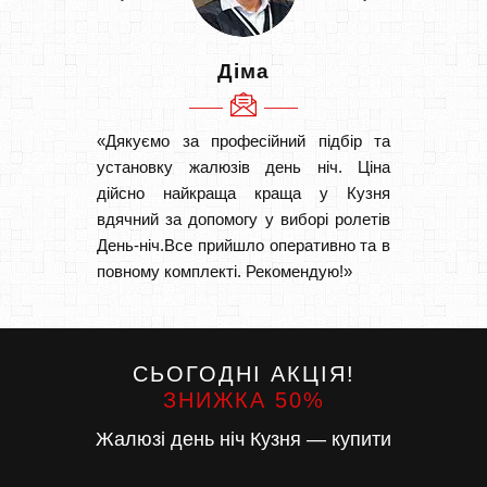
Діма
«Дякуємо за професійний підбір та
«Швидк
установку жалюзів день ніч. Ціна
Рекоме
дійсно найкраща краща у Кузня
вам І
вдячний за допомогу у виборі ролетів
замовл
День-ніч.Все прийшло оперативно та в
замовл
повному комплекті. Рекомендую!»
СЬОГОДНІ АКЦІЯ!
ЗНИЖКА 50%
Жалюзі день ніч Кузня — купити