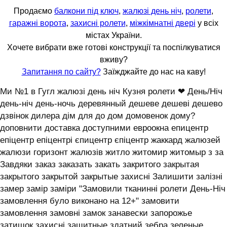
Продаємо
балкони під ключ
,
жалюзі день ніч
,
ролети
,
гаражні ворота
,
захисні ролети
,
міжкімнатні двері
у всіх
містах України.
Хочете вибрати вже готові конструкції та поспілкуватися
вживу?
Запитання по сайту?
Заїжджайте до нас на каву!
Ми №1 в Гугл жалюзі день ніч Кузня ролети ❤ День/Ніч
день-ніч день-ночь деревянный дешеве дешеві дешево
дзвінок дилера дім для до дом домовенок дому?
доповнити доставка доступними евроокна епицентр
епіцентр епіцентрі єпицентр єпіцентр жаккард жалюзей
жалюзи горизонт жалюзів житло житомир житомыр з за
Завдяки заказ заказать закать закритого закрытая
закрытого закрытой закрытые захисні Залишити залізні
замер замір заміри "Замовили тканинні ролети День-Ніч
замовлення було виконано на 12+" замовити
замовлення замовні замок занавески запорожье
затишок захисні защитные здатний зебра зеленые