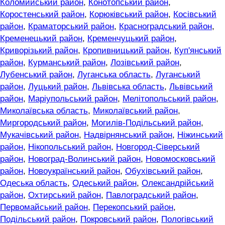
Коломийський район
,
Конотопський район
,
Коростенський район
,
Корюківський район
,
Косівський
район
,
Краматорський район
,
Красноградський район
,
Кременецький район
,
Кременчуцький район
,
Криворізький район
,
Кропивницький район
,
Куп'янський
район
,
Курманський район
,
Лозівський район
,
Лубенський район
,
Луганська область
,
Луганський
район
,
Луцький район
,
Львівська область
,
Львівський
район
,
Маріупольський район
,
Мелітопольський район
,
Миколаївська область
,
Миколаївський район
,
Миргородський район
,
Могилів-Подільський район
,
Мукачівський район
,
Надвірнянський район
,
Ніжинський
район
,
Нікопольський район
,
Новгород-Сіверський
район
,
Новоград-Волинський район
,
Новомосковський
район
,
Новоукраїнський район
,
Обухівський район
,
Одеська область
,
Одеський район
,
Олександрійський
район
,
Охтирський район
,
Павлоградський район
,
Первомайський район
,
Перекопський район
,
Подільський район
,
Покровський район
,
Пологівський