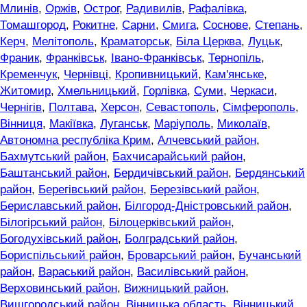
Млинів
,
Оржів
,
Острог
,
Радивилів
,
Рафалівка
,
Томашгород
,
Рокитне
,
Сарни
,
Смига
,
Соснове
,
Степань
,
Керч
,
Мелітополь
,
Краматорськ
,
Біла Церква
,
Луцьк
,
Франик
,
Франківськ
,
Івано-Франківськ
,
Тернопіль
,
Кременчук
,
Чернівці
,
Кропивницький
,
Кам'янське
,
Житомир
,
Хмельницький
,
Горлівка
,
Суми
,
Черкаси
,
Чернігів
,
Полтава
,
Херсон
,
Севастополь
,
Сімферополь
,
Вінниця
,
Макіївка
,
Луганськ
,
Маріуполь
,
Миколаїв
,
Автономна республіка Крим
,
Алчевський район
,
Бахмутський район
,
Бахчисарайський район
,
Баштанський район
,
Бердичівський район
,
Бердянський
район
,
Берегівський район
,
Березівський район
,
Бериславський район
,
Білгород-Дністровський район
,
Білогірський район
,
Білоцерківський район
,
Богодухівський район
,
Болградський район
,
Бориспільський район
,
Броварський район
,
Бучанський
район
,
Вараський район
,
Василівський район
,
Верховинський район
,
Вижницький район
,
Вишгородський район
,
Вінницька область
,
Вінницький