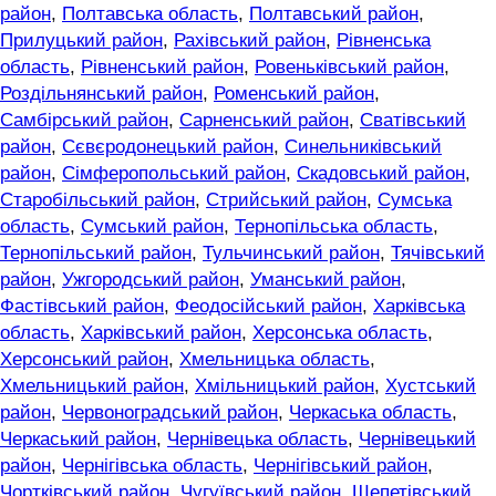
район
,
Полтавська область
,
Полтавський район
,
Прилуцький район
,
Рахівський район
,
Рівненська
область
,
Рівненський район
,
Ровеньківський район
,
Роздільнянський район
,
Роменський район
,
Самбірський район
,
Сарненський район
,
Сватівський
район
,
Сєвєродонецький район
,
Синельниківський
район
,
Сімферопольський район
,
Скадовський район
,
Старобільський район
,
Стрийський район
,
Сумська
область
,
Сумський район
,
Тернопільська область
,
Тернопільський район
,
Тульчинський район
,
Тячівський
район
,
Ужгородський район
,
Уманський район
,
Фастівський район
,
Феодосійський район
,
Харківська
область
,
Харківський район
,
Херсонська область
,
Херсонський район
,
Хмельницька область
,
Хмельницький район
,
Хмільницький район
,
Хустський
район
,
Червоноградський район
,
Черкаська область
,
Черкаський район
,
Чернівецька область
,
Чернівецький
район
,
Чернігівська область
,
Чернігівський район
,
Чортківський район
,
Чугуївський район
,
Шепетівський