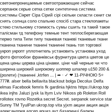
светонепроницаемые светоотражающие сейчас
серпанок серые сетка сетки синтетична система
системы ‎Сікрет Сіра Сірий сірі скільки скласти скнит см
снять солнца соло спальню спосіб стара стеклопакеты
стеко стильному стоимость сумы сшить та такий такое
талісман тд телефону темные тент теплосберегающая
термо типа Типи типу тканевая тканеві тканевые ткани
тканина тканини тканині тканинні ткань топ торгової
укроп укропт уплотнитель установить установка уход
фото фотообои франківськ фурнитура цвета цветов це
цена цены церква ціна цінами. ціни чай черные чи что
ширина широкий широкому шоппер шпалер u150 200 &
(ролети) (тканинні ,ktrfen ... | ➦ · ✓ ❤ 11-РІЧНОЮ 5⭐
777₴. alser bella bellavita blackout bolga Decolux Delfa
elmas Facebook femris fk gardinia hjktns https://ukrop.top
ikea injhs Jaluzi jysk la ltym Lviv Nikoss pb Roleton Roll
rollotex rovno Rozetka secret Secret. serpanok service star
Sunny TM TyulPan ukrop.top vita yjxm акции акция акція
александрия алсер арциз аут базаринці балкон