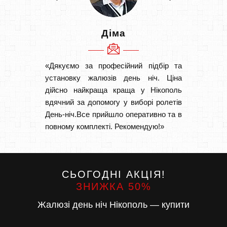
Діма
«Дякуємо за професійний підбір та
«Швидк
установку жалюзів день ніч. Ціна
Рекоме
дійсно найкраща краща у Нікополь
вам І
вдячний за допомогу у виборі ролетів
замовл
День-ніч.Все прийшло оперативно та в
замовл
повному комплекті. Рекомендую!»
СЬОГОДНІ АКЦІЯ!
ЗНИЖКА 50%
Жалюзі день ніч Нікополь — купити