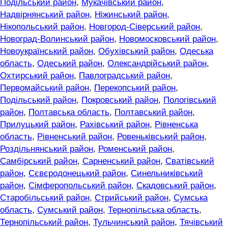
Подільський район
,
Мукачівський район
,
Надвірнянський район
,
Ніжинський район
,
Нікопольський район
,
Новгород-Сіверський район
,
Новоград-Волинський район
,
Новомосковський район
,
Новоукраїнський район
,
Обухівський район
,
Одеська
область
,
Одеський район
,
Олександрійський район
,
Охтирський район
,
Павлоградський район
,
Первомайський район
,
Перекопський район
,
Подільський район
,
Покровський район
,
Пологівський
район
,
Полтавська область
,
Полтавський район
,
Прилуцький район
,
Рахівський район
,
Рівненська
область
,
Рівненський район
,
Ровеньківський район
,
Роздільнянський район
,
Роменський район
,
Самбірський район
,
Сарненський район
,
Сватівський
район
,
Сєвєродонецький район
,
Синельниківський
район
,
Сімферопольський район
,
Скадовський район
,
Старобільський район
,
Стрийський район
,
Сумська
область
,
Сумський район
,
Тернопільська область
,
Тернопільський район
,
Тульчинський район
,
Тячівський