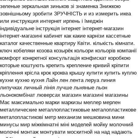
зеленые зеркальная зиньков зі знаменка Знижкою
зовнішньому зробити ЗРУЧНІСТЬ и из измерить икеа
или инструкция интернет ирпень і ‎Імеджін
індивідуальне інструкція інтернет інтернет-магазин
інтернет-магазині кабинет как какие карнізи кассетные
каталог качественные квартиру Квіти. кількість кімнати.
ключ кобеляки козова козырёк кольори кольорів компанії
комфорт конкретної консультація конфискат коробкою
которые коштують крепить крепление кривий кріпити
кріплення крісла крок кроква крышу купити купить куплю
кухни кухню кухня ‎Лайн лен лента леруа линия
липучках личный лінія лучше льняные льон
льонокомбінат люверсах магазин магазині магазины
Має максимально марки маркизы меллер мерлен
металлические металлопластиковые металопластикове
металопластикові метр механизм мешковина мини
минусы мир міжкімнатні міні моделей мойку молочний
молочні монтаж монтувати москитной на над надають