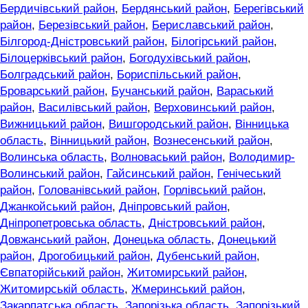
Бердичівський район
,
Бердянський район
,
Берегівський
район
,
Березівський район
,
Бериславський район
,
Білгород-Дністровський район
,
Білогірський район
,
Білоцерківський район
,
Богодухівський район
,
Болградський район
,
Бориспільський район
,
Броварський район
,
Бучанський район
,
Вараський
район
,
Василівський район
,
Верховинський район
,
Вижницький район
,
Вишгородський район
,
Вінницька
область
,
Вінницький район
,
Вознесенський район
,
Волинська область
,
Волноваський район
,
Володимир-
Волинський район
,
Гайсинський район
,
Генічеський
район
,
Голованівський район
,
Горлівський район
,
Джанкойський район
,
Дніпровський район
,
Дніпропетровська область
,
Дністровський район
,
Довжанський район
,
Донецька область
,
Донецький
район
,
Дрогобицький район
,
Дубенський район
,
Євпаторійський район
,
Житомирський район
,
Житомирській область
,
Жмеринський район
,
Закарпатська область
,
Запорізька область
,
Запорізький