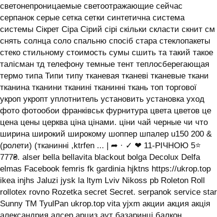
светонепроницаемые светоотражающие сейчас
серпанок серые сетка сетки синтетична система
системы ‎Сікрет Сіра Сірий сірі скільки скласти скнит см
снять солнца соло спальню спосіб стара стеклопакеты
стеко стильному стоимость сумы сшить та такий такое
талісман тд телефону темные тент теплосберегающая
термо типа Типи типу тканевая тканеві тканевые ткани
тканина тканини тканині тканинні ткань топ торгової
укроп укропт уплотнитель установить установка уход
фото фотообои франківськ фурнитура цвета цветов це
цена цены церква ціна цінами. ціни чай черные чи что
ширина широкий широкому шоппер шпалер u150 200 &
(ролети) (тканинні ,ktrfen ... | ➦ · ✓ ❤ 11-РІЧНОЮ 5⭐
777₴. alser bella bellavita blackout bolga Decolux Delfa
elmas Facebook femris fk gardinia hjktns https://ukrop.top
ikea injhs Jaluzi jysk la ltym Lviv Nikoss pb Roleton Roll
rollotex rovno Rozetka secret Secret. serpanok service star
Sunny TM TyulPan ukrop.top vita yjxm акции акция акція
александрия алсер арциз аут базаринці балкон