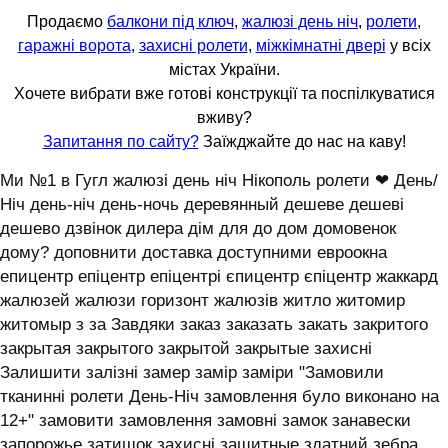
Продаємо
балкони під ключ
,
жалюзі день ніч
,
ролети
,
гаражні ворота
,
захисні ролети
,
міжкімнатні двері
у всіх
містах України.
Хочете вибрати вже готові конструкції та поспілкуватися
вживу?
Запитання по сайту?
Заїжджайте до нас на каву!
Ми №1 в Гугл жалюзі день ніч Нікополь ролети ❤ День/
Ніч день-ніч день-ночь деревянный дешеве дешеві
дешево дзвінок дилера дім для до дом домовенок
дому? доповнити доставка доступними евроокна
епицентр епіцентр епіцентрі єпицентр єпіцентр жаккард
жалюзей жалюзи горизонт жалюзів житло житомир
житомыр з за Завдяки заказ заказать закать закритого
закрытая закрытого закрытой закрытые захисні
Залишити залізні замер замір заміри "Замовили
тканинні ролети День-Ніч замовлення було виконано на
12+" замовити замовлення замовні замок занавески
запорожье затишок захисні защитные здатний зебра