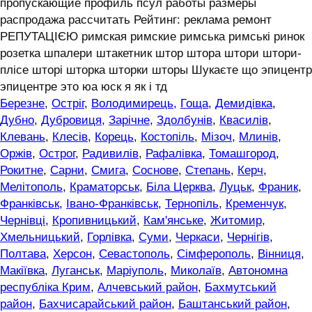
пропускающие профиль псул работы размеры
распродажа рассчитать Рейтинг: реклама ремонт
РЕПУТАЦІЄЮ римская римские римська римські ринок
розетка шпалери штакетник штор штора штори штори-
плісе шторі шторка шторки шторы Шукаєте що эпицентр
эпицентре это юа юск я як і тд
Березне
,
Остріг
,
Володимирець
,
Гоща
,
Демидівка
,
Дубно
,
Дубровиця
,
Зарічне
,
Здолбунів
,
Квасилів
,
Клевань
,
Клесів
,
Корець
,
Костопіль
,
Мізоч
,
Млинів
,
Оржів
,
Острог
,
Радивилів
,
Рафалівка
,
Томашгород
,
Рокитне
,
Сарни
,
Смига
,
Соснове
,
Степань
,
Керч
,
Мелітополь
,
Краматорськ
,
Біла Церква
,
Луцьк
,
Франик
,
Франківськ
,
Івано-Франківськ
,
Тернопіль
,
Кременчук
,
Чернівці
,
Кропивницький
,
Кам'янське
,
Житомир
,
Хмельницький
,
Горлівка
,
Суми
,
Черкаси
,
Чернігів
,
Полтава
,
Херсон
,
Севастополь
,
Сімферополь
,
Вінниця
,
Макіївка
,
Луганськ
,
Маріуполь
,
Миколаїв
,
Автономна
республіка Крим
,
Алчевський район
,
Бахмутський
район
,
Бахчисарайський район
,
Баштанський район
,