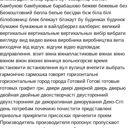
бамбукові бамбуковые барабашово бежеві бежевые без
Безкоштовний белла белые бесідки бєж біла білі
білобожниці блек блекаут блэкаут бу будинках будинок
бумажні бумажные в вайлдберриз валберис великий
вертикальні вертикальные вертикальных вибір вибрати
вигляду вид видео викна виробника виробництва вита
виходячи від відгук. відгуки відео відповідає
відправлення. візит вікна вікнапластиковые вікнах вікно
вікном вікон віконні вінниця вольногорске время
встановити встановлення вул вулиця вчепити выбрать
гармонічно гармошка говорят горизонтальні
горизонтальные город города Готовий Готові готовые
готовых графит грн. двери двері дверной дверь дверью
двойная двойные двохстворчасті двусторонний
двухсторонняя де декоративная декорування Деко-Сіті
день потребам почечино почистити представлені
приволье прикріпити присосках причепити проем
Производитель производителя пропонує пропускают