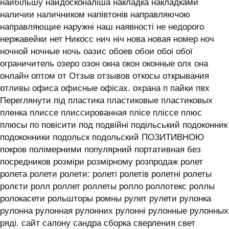
найбільшу найдосконаліша накладка накладками
наличии наличником напівтонів направляючою
направляющие наружні наш наявності не недорого
нержавейки нет Никосс нич ніч нова новая номер ноч
ночной ночные ночь оазис обоев обои обоі обої
ограничитель озеро озон окна окон оконные олх она
онлайн оптом от Отзыв отзывов откосы открывания
отливы офиса офисные офісах. охрана п пайки пвх
Переглянути під пластика пластиковые пластиковых
пленка плиссе плиссированная плісе пліссе плюс
плюсы по повісити под подвійні подільський подоконник
подоконники подольск подольский ПОЗИТИВНОЮ
покров полімерними популярний портативная без
посредников розміри розмірному розпродаж ролет
ролета ролети ролети: ролеті ролетів ролетні ролеты
ролєти ролл роллет роллеты ролло роллотекс роллы
ролокасети рольшторы ромны рулет рулети рулонка
рулонна рулонная рулонних рулонні рулонные рулонных
ряді. сайт салону сандра сборка сверления свет