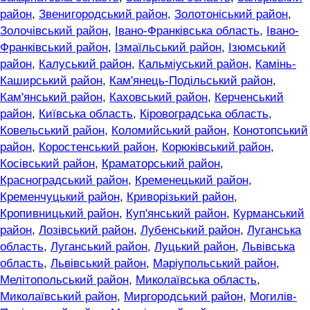
район
,
Звенигородський район
,
Золотоніський район
,
Золочівський район
,
Івано-Франківська область
,
Івано-
Франківський район
,
Ізмаїльський район
,
Ізюмський
район
,
Калуський район
,
Кальміуський район
,
Камінь-
Каширський район
,
Кам'янець-Подільський район
,
Кам'янський район
,
Каховський район
,
Керченський
район
,
Київська область
,
Кіровоградська область
,
Ковельський район
,
Коломийський район
,
Конотопський
район
,
Коростенський район
,
Корюківський район
,
Косівський район
,
Краматорський район
,
Красноградський район
,
Кременецький район
,
Кременчуцький район
,
Криворізький район
,
Кропивницький район
,
Куп'янський район
,
Курманський
район
,
Лозівський район
,
Лубенський район
,
Луганська
область
,
Луганський район
,
Луцький район
,
Львівська
область
,
Львівський район
,
Маріупольський район
,
Мелітопольський район
,
Миколаївська область
,
Миколаївський район
,
Миргородський район
,
Могилів-