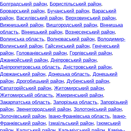
Болградський район
,
Бориспільський район
,
Броварський район
,
Бучанський район
,
Вараський
район
,
Василівський район
,
Верховинський район
,
Вижницький район
,
Вишгородський район
,
Вінницька
область
,
Вінницький район
,
Вознесенський район
,
Волинська область
,
Волноваський район
,
Володимир-
Волинський район
,
Гайсинський район
,
Генічеський
район
,
Голованівський район
,
Горлівський район
,
Джанкойський район
,
Дніпровський район
,
Дніпропетровська область
,
Дністровський район
,
Довжанський район
,
Донецька область
,
Донецький
район
,
Дрогобицький район
,
Дубенський район
,
Євпаторійський район
,
Житомирський район
,
Житомирській область
,
Жмеринський район
,
Закарпатська область
,
Запорізька область
,
Запорізький
район
,
Звенигородський район
,
Золотоніський район
,
Золочівський район
,
Івано-Франківська область
,
Івано-
Франківський район
,
Ізмаїльський район
,
Ізюмський
район
,
Калуський район
,
Кальміуський район
,
Камінь-