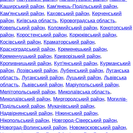
Каширський район
,
Кам'янець-Подільський район
,
Кам'янський район
,
Каховський район
,
Керченський
район
,
Київська область
,
Кіровоградська область
,
Ковельський район
,
Коломийський район
,
Конотопський
район
,
Коростенський район
,
Корюківський район
,
Косівський район
,
Краматорський район
,
Красноградський район
,
Кременецький район
,
Кременчуцький район
,
Криворізький район
,
Кропивницький район
,
Куп'янський район
,
Курманський
район
,
Лозівський район
,
Лубенський район
,
Луганська
область
,
Луганський район
,
Луцький район
,
Львівська
область
,
Львівський район
,
Маріупольський район
,
Мелітопольський район
,
Миколаївська область
,
Миколаївський район
,
Миргородський район
,
Могилів-
Подільський район
,
Мукачівський район
,
Надвірнянський район
,
Ніжинський район
,
Нікопольський район
,
Новгород-Сіверський район
,
Новоград-Волинський район
,
Новомосковський район
,