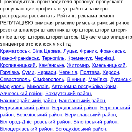
Производитель производителя пропонує пропускают
пропускающие профиль псул работы размеры
распродажа рассчитать Рейтинг: реклама ремонт
РЕПУТАЦІЄЮ римская римские римська римські ринок
розетка шпалери штакетник штор штора штори штори-
плісе шторі шторка шторки шторы Шукаєте що эпицентр
эпицентре это юа юск я як і тд
Краматорськ
,
Біла Церква
,
Луцьк
,
Франик
,
Франківськ
,
Івано-Франківськ
,
Тернопіль
,
Кременчук
,
Чернівці
,
Кропивницький
,
Кам'янське
,
Житомир
,
Хмельницький
,
Горлівка
,
Суми
,
Черкаси
,
Чернігів
,
Полтава
,
Херсон
,
Севастополь
,
Сімферополь
,
Вінниця
,
Макіївка
,
Луганськ
,
Маріуполь
,
Миколаїв
,
Автономна республіка Крим
,
Алчевський район
,
Бахмутський район
,
Бахчисарайський район
,
Баштанський район
,
Бердичівський район
,
Бердянський район
,
Берегівський
район
,
Березівський район
,
Бериславський район
,
Білгород-Дністровський район
,
Білогірський район
,
Білоцерківський район
,
Богодухівський район
,