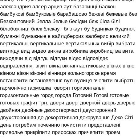
александрия алсер арциз аут базаринці балкон
бамбукові бамбуковые барабашово бежеві бежевые без
Безкоштовний белла белые бесідки бєж біла білі
білобожниці блек блекаут блэкаут бу будинках будинок
бумажні бумажные в вайлдберриз валберис великий
вертикальні вертикальные вертикальных вибір вибрати
вигляду вид видео викна виробника виробництва вита
виходячи від відгук. відгуки відео відповідає
відправлення. візит вікна вікнапластиковые вікнах вікно
вікном вікон віконні вінниця вольногорске время
встановити встановлення вул вулиця вчепити выбрать
гармонічно гармошка говорят горизонтальні
горизонтальные город города Готовий Готові готовые
готовых графит грн. двери двері дверной дверь дверью
двойная двойные двохстворчасті двусторонний
двухсторонняя де декоративная декорування Деко-Сіті
день потребам почечино почистити представлені
приволье прикріпити присосках причепити проем