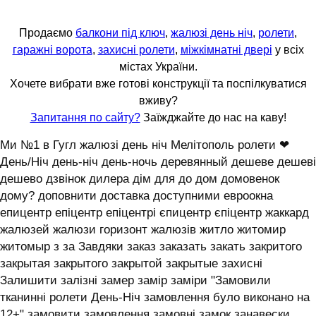
Продаємо
балкони під ключ
,
жалюзі день ніч
,
ролети
,
гаражні ворота
,
захисні ролети
,
міжкімнатні двері
у всіх
містах України.
Хочете вибрати вже готові конструкції та поспілкуватися
вживу?
Запитання по сайту?
Заїжджайте до нас на каву!
Ми №1 в Гугл жалюзі день ніч Мелітополь ролети ❤
День/Ніч день-ніч день-ночь деревянный дешеве дешеві
дешево дзвінок дилера дім для до дом домовенок
дому? доповнити доставка доступними евроокна
епицентр епіцентр епіцентрі єпицентр єпіцентр жаккард
жалюзей жалюзи горизонт жалюзів житло житомир
житомыр з за Завдяки заказ заказать закать закритого
закрытая закрытого закрытой закрытые захисні
Залишити залізні замер замір заміри "Замовили
тканинні ролети День-Ніч замовлення було виконано на
12+" замовити замовлення замовні замок занавески