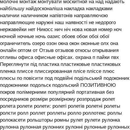
молочні монтаж монтувати москитной на над надають
найбільшу найдосконаліша накладка накладками
наличии наличником напівтонів направляючою
направляющие наружні наш наявності не недорого
нержавейки нет Никосс нич ніч нова новая номер ноч
ночной ночные ночь оазис обоев обои обоі обої
ограничитель озеро озон окна окон оконные олх она
онлайн оптом от Отзыв отзывов откосы открывания
отливы офиса офисные офісах. охрана п пайки пвх
Переглянути під пластика пластиковые пластиковых
пленка плиссе плиссированная плісе пліссе плюс
плюсы по повісити под подвійні подільський подоконник
подоконники подольск подольский ПОЗИТИВНОЮ
покров полімерними популярний портативная без
посредников розміри розмірному розпродаж ролет
ролета ролети ролети: ролеті ролетів ролетні ролеты
ролєти ролл роллет роллеты ролло роллотекс роллы
ролокасети рольшторы ромны рулет рулети рулонка
рулонна рулонная рулонних рулонні рулонные рулонных