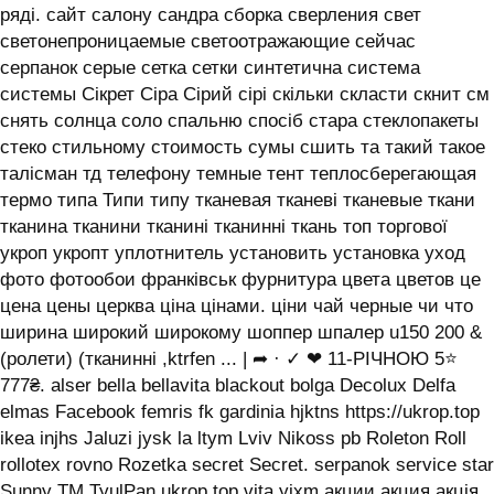
ряді. сайт салону сандра сборка сверления свет
светонепроницаемые светоотражающие сейчас
серпанок серые сетка сетки синтетична система
системы ‎Сікрет Сіра Сірий сірі скільки скласти скнит см
снять солнца соло спальню спосіб стара стеклопакеты
стеко стильному стоимость сумы сшить та такий такое
талісман тд телефону темные тент теплосберегающая
термо типа Типи типу тканевая тканеві тканевые ткани
тканина тканини тканині тканинні ткань топ торгової
укроп укропт уплотнитель установить установка уход
фото фотообои франківськ фурнитура цвета цветов це
цена цены церква ціна цінами. ціни чай черные чи что
ширина широкий широкому шоппер шпалер u150 200 &
(ролети) (тканинні ,ktrfen ... | ➦ · ✓ ❤ 11-РІЧНОЮ 5⭐
777₴. alser bella bellavita blackout bolga Decolux Delfa
elmas Facebook femris fk gardinia hjktns https://ukrop.top
ikea injhs Jaluzi jysk la ltym Lviv Nikoss pb Roleton Roll
rollotex rovno Rozetka secret Secret. serpanok service star
Sunny TM TyulPan ukrop.top vita yjxm акции акция акція