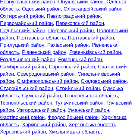
Новоукраїнський район
,
Обухівський район
,
Одеська
область
,
Одеський район
,
Олександрійський район
,
Охтирський район
,
Павлоградський район
,
Первомайський район
,
Перекопський район
,
Подільський район
,
Покровський район
,
Пологівський
район
,
Полтавська область
,
Полтавський район
,
Прилуцький район
,
Рахівський район
,
Рівненська
область
,
Рівненський район
,
Ровеньківський район
,
Роздільнянський район
,
Роменський район
,
Самбірський район
,
Сарненський район
,
Сватівський
район
,
Сєвєродонецький район
,
Синельниківський
район
,
Сімферопольський район
,
Скадовський район
,
Старобільський район
,
Стрийський район
,
Сумська
область
,
Сумський район
,
Тернопільська область
,
Тернопільський район
,
Тульчинський район
,
Тячівський
район
,
Ужгородський район
,
Уманський район
,
Фастівський район
,
Феодосійський район
,
Харківська
область
,
Харківський район
,
Херсонська область
,
Херсонський район
,
Хмельницька область
,