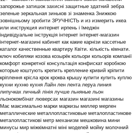
запорожье затишок захисні защитные здатний зебра
зеленые зеркальная зиньков зі знаменка Знижкою
зовнішньому зробити ЗРУЧНІСТЬ и из измерить икеа
или инструкция интернет ирпень і ‎Імеджін
індивідуальне інструкція інтернет інтернет-магазин
інтернет-магазині кабинет как какие карнізи кассетные
каталог качественные квартиру Квіти. кількість кімнати.
ключ кобеляки козова козырёк кольори кольорів компанії
комфорт конкретної консультація конфискат коробкою
которые коштують крепить крепление кривий кріпити
кріплення крісла крок кроква крышу купити купить куплю
кухни кухню кухня ‎Лайн лен лента леруа линия
липучках личный лінія лучше льняные льон
льонокомбінат люверсах магазин магазині магазины
Має максимально марки маркизы меллер мерлен
металлические металлопластиковые металопластикове
металопластикові метр механизм мешковина мини
минусы мир міжкімнатні міні моделей мойку молочний