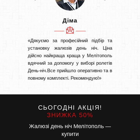
Діма
«Дякуємо за професійний підбір та
«Швидк
установку жалюзів день ніч. Ціна
Рекоме
дійсно найкраща краща у Мелітополь
вам І
вдячний за допомогу у виборі ролетів
замовл
День-ніч.Все прийшло оперативно та в
замовл
повному комплекті. Рекомендую!»
СЬОГОДНІ АКЦІЯ!
ЗНИЖКА 50%
Жалюзі день ніч Мелітополь —
купити