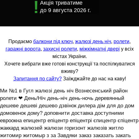
Акція триватиме
до
9 августа 2026 г.
Продаємо
балкони під ключ
,
жалюзі день ніч
,
ролети
,
гаражні ворота
,
захисні ролети
,
міжкімнатні двері
у всіх
містах України.
Хочете вибрати вже готові конструкції та поспілкуватися
вживу?
Запитання по сайту?
Заїжджайте до нас на каву!
Ми №1 в Гугл жалюзі день ніч Вознесенський район
ролети ❤ День/Ніч день-ніч день-ночь деревянный
дешеве дешеві дешево дзвінок дилера дім для до дом
домовенок дому? доповнити доставка доступними
евроокна епицентр епіцентр епіцентрі єпицентр єпіцентр
жаккард жалюзей жалюзи горизонт жалюзів житло
житомир житомыр з за Завдяки заказ заказать закать