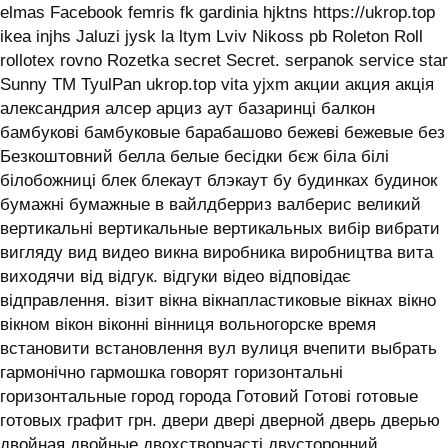
elmas Facebook femris fk gardinia hjktns https://ukrop.top
ikea injhs Jaluzi jysk la ltym Lviv Nikoss pb Roleton Roll
rollotex rovno Rozetka secret Secret. serpanok service star
Sunny TM TyulPan ukrop.top vita yjxm акции акция акція
александрия алсер арциз аут базаринці балкон
бамбукові бамбуковые барабашово бежеві бежевые без
Безкоштовний белла белые бесідки бєж біла білі
білобожниці блек блекаут блэкаут бу будинках будинок
бумажні бумажные в вайлдберриз валберис великий
вертикальні вертикальные вертикальных вибір вибрати
вигляду вид видео викна виробника виробництва вита
виходячи від відгук. відгуки відео відповідає
відправлення. візит вікна вікнапластиковые вікнах вікно
вікном вікон віконні вінниця вольногорске время
встановити встановлення вул вулиця вчепити выбрать
гармонічно гармошка говорят горизонтальні
горизонтальные город города Готовий Готові готовые
готовых графит грн. двери двері дверной дверь дверью
двойная двойные двохстворчасті двусторонний