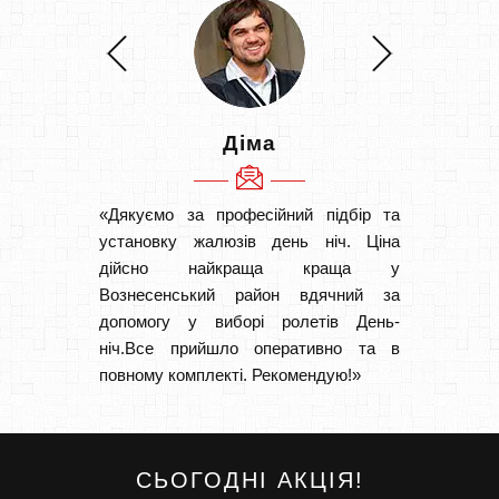
Діма
«Дякуємо за професійний підбір та
«Швидк
установку жалюзів день ніч. Ціна
Рекоме
дійсно найкраща краща у
вам І
Вознесенський район вдячний за
замовл
допомогу у виборі ролетів День-
замовл
ніч.Все прийшло оперативно та в
повному комплекті. Рекомендую!»
СЬОГОДНІ АКЦІЯ!