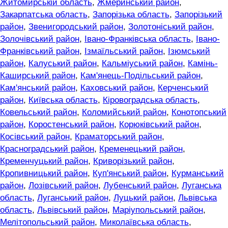
Житомирській область
,
Жмеринський район
,
Закарпатська область
,
Запорізька область
,
Запорізький
район
,
Звенигородський район
,
Золотоніський район
,
Золочівський район
,
Івано-Франківська область
,
Івано-
Франківський район
,
Ізмаїльський район
,
Ізюмський
район
,
Калуський район
,
Кальміуський район
,
Камінь-
Каширський район
,
Кам'янець-Подільський район
,
Кам'янський район
,
Каховський район
,
Керченський
район
,
Київська область
,
Кіровоградська область
,
Ковельський район
,
Коломийський район
,
Конотопський
район
,
Коростенський район
,
Корюківський район
,
Косівський район
,
Краматорський район
,
Красноградський район
,
Кременецький район
,
Кременчуцький район
,
Криворізький район
,
Кропивницький район
,
Куп'янський район
,
Курманський
район
,
Лозівський район
,
Лубенський район
,
Луганська
область
,
Луганський район
,
Луцький район
,
Львівська
область
,
Львівський район
,
Маріупольський район
,
Мелітопольський район
,
Миколаївська область
,