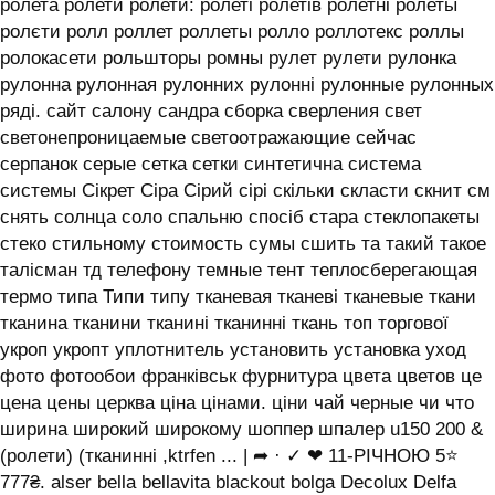
ролета ролети ролети: ролеті ролетів ролетні ролеты
ролєти ролл роллет роллеты ролло роллотекс роллы
ролокасети рольшторы ромны рулет рулети рулонка
рулонна рулонная рулонних рулонні рулонные рулонных
ряді. сайт салону сандра сборка сверления свет
светонепроницаемые светоотражающие сейчас
серпанок серые сетка сетки синтетична система
системы ‎Сікрет Сіра Сірий сірі скільки скласти скнит см
снять солнца соло спальню спосіб стара стеклопакеты
стеко стильному стоимость сумы сшить та такий такое
талісман тд телефону темные тент теплосберегающая
термо типа Типи типу тканевая тканеві тканевые ткани
тканина тканини тканині тканинні ткань топ торгової
укроп укропт уплотнитель установить установка уход
фото фотообои франківськ фурнитура цвета цветов це
цена цены церква ціна цінами. ціни чай черные чи что
ширина широкий широкому шоппер шпалер u150 200 &
(ролети) (тканинні ,ktrfen ... | ➦ · ✓ ❤ 11-РІЧНОЮ 5⭐
777₴. alser bella bellavita blackout bolga Decolux Delfa