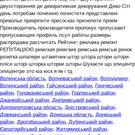
двухсторонняя де декоративная декорування Деко-Сіті
день потребам почечино почистити представлені
приволье прикріпити присосках причепити проем
Производитель производителя пропонує пропускают
пропускающие профиль псул работы размеры
распродажа рассчитать Рейтинг: реклама ремонт
РЕПУТАЦІЄЮ римская римские римська римські ринок
розетка шпалери штакетник штор штора штори штори-
плісе шторі шторка шторки шторы Шукаєте що эпицентр
эпицентре это юа юск я як і тд
Волинська область
,
Волноваський район
,
Володимир-
Волинський район
,
Гайсинський район
,
Генічеський
район
,
Голованівський район
,
Горлівський район
,
Джанкойський район
,
Дніпровський район
,
Дніпропетровська область
,
Дністровський район
,
Довжанський район
,
Донецька область
,
Донецький
район
,
Дрогобицький район
,
Дубенський район
,
Євпаторійський район
,
Житомирський район
,