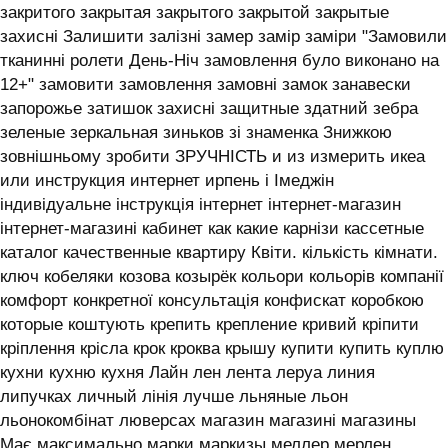
закритого закрытая закрытого закрытой закрытые
захисні Залишити залізні замер замір заміри "Замовили
тканинні ролети День-Ніч замовлення було виконано на
12+" замовити замовлення замовні замок занавески
запорожье затишок захисні защитные здатний зебра
зеленые зеркальная зиньков зі знаменка Знижкою
зовнішньому зробити ЗРУЧНІСТЬ и из измерить икеа
или инструкция интернет ирпень і ‎Імеджін
індивідуальне інструкція інтернет інтернет-магазин
інтернет-магазині кабинет как какие карнізи кассетные
каталог качественные квартиру Квіти. кількість кімнати.
ключ кобеляки козова козырёк кольори кольорів компанії
комфорт конкретної консультація конфискат коробкою
которые коштують крепить крепление кривий кріпити
кріплення крісла крок кроква крышу купити купить куплю
кухни кухню кухня ‎Лайн лен лента леруа линия
липучках личный лінія лучше льняные льон
льонокомбінат люверсах магазин магазині магазины
Має максимально марки маркизы меллер мерлен