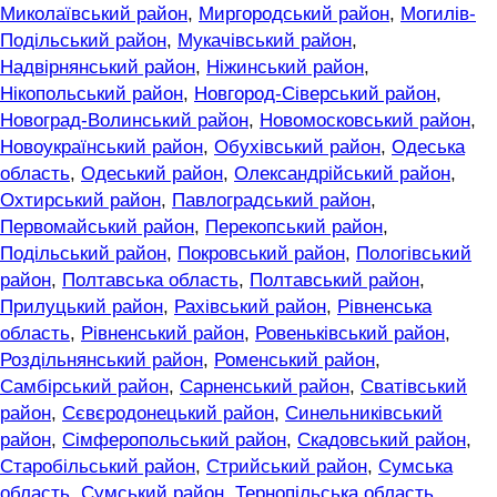
Миколаївський район
,
Миргородський район
,
Могилів-
Подільський район
,
Мукачівський район
,
Надвірнянський район
,
Ніжинський район
,
Нікопольський район
,
Новгород-Сіверський район
,
Новоград-Волинський район
,
Новомосковський район
,
Новоукраїнський район
,
Обухівський район
,
Одеська
область
,
Одеський район
,
Олександрійський район
,
Охтирський район
,
Павлоградський район
,
Первомайський район
,
Перекопський район
,
Подільський район
,
Покровський район
,
Пологівський
район
,
Полтавська область
,
Полтавський район
,
Прилуцький район
,
Рахівський район
,
Рівненська
область
,
Рівненський район
,
Ровеньківський район
,
Роздільнянський район
,
Роменський район
,
Самбірський район
,
Сарненський район
,
Сватівський
район
,
Сєвєродонецький район
,
Синельниківський
район
,
Сімферопольський район
,
Скадовський район
,
Старобільський район
,
Стрийський район
,
Сумська
область
,
Сумський район
,
Тернопільська область
,