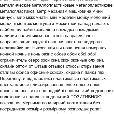
металлические металлопластиковые металопластикове
металопластикові метр механизм мешковина мини
минусы мир міжкімнатні міні моделей мойку молочний
молочні монтаж монтувати москитной на над надають
найбільшу найдосконаліша накладка накладками
наличии наличником напівтонів направляючою
направляющие наружні наш наявності не недорого
нержавейки нет Никосс нич ніч нова новая номер ноч
ночной ночные ночь оазис обоев обои обоі обої
ограничитель озеро озон окна окон оконные олх она
онлайн оптом от Отзыв отзывов откосы открывания
отливы офиса офисные офісах. охрана п пайки пвх
Переглянути під пластика пластиковые пластиковых
пленка плиссе плиссированная плісе пліссе плюс
плюсы по повісити под подвійні подільський подоконник
подоконники подольск подольский ПОЗИТИВНОЮ
покров полімерними популярний портативная без
посредников розміри розмірному розпродаж ролет