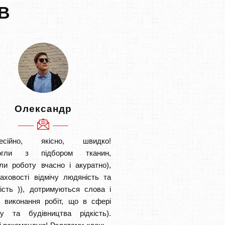
В
Олександр
есійно, якісно, швидко!
огли з підбором тканин,
ли роботу вчасно і акуратно),
аховості відмічу людяність та
ість )), дотримуються слова і
в виконання робіт, що в сфері
ту та будівництва рідкість).