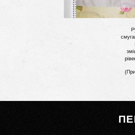
Р
смуга
змі
ріве
(При
ПЕ