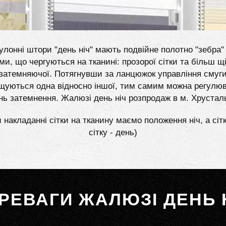
улонні штори "день ніч" мають подвійне полотно "зебра" 
ми, що чергуються на тканині: прозорої сітки та більш щі
затемняючої. Потягнувши за ланцюжок управління смуг
щуються одна відносно іншої, тим самим можна регулю
нь затемнення. Жалюзі день ніч розпродаж в м. Хруста
 накладанні сітки на тканину маємо положення ніч, а сіт
сітку - день)
РЕВАГИ ЖАЛЮЗІ ДЕНЬ 