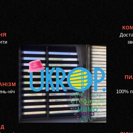
КО
НЯ
Доста
ити
зв
ПИ
АНІЗМ
ень-ніч
100% п
ЯД