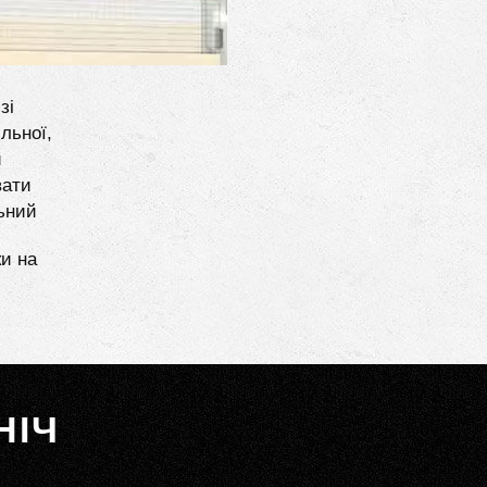
зі
льної,
и
вати
льний
ки на
НІЧ