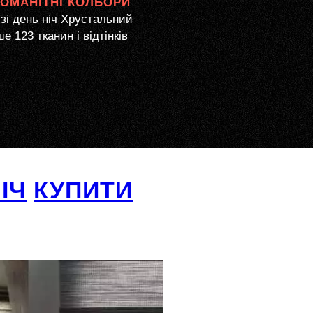
НОМАНІТНІ КОЛЬОРИ
і день ніч Хрустальний
е 123 тканин і відтінків
ІЧ
КУПИТИ