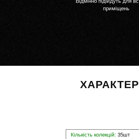
Відмінно підійдуть для вс
приміщень
ХАРАКТЕ
Кількість колекцій:
35шт