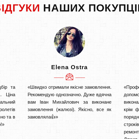
ВІДГУКИ
НАШИХ ПОКУПЦІ
Elena Ostra
бір та
«Швидко отримали якісне замовлення.
«Проф
. Ціна
Рекомендую однозначно. Дуже вдячна
допом
тальний
вам Іван Михайлович за виконане
викона
ролетів
замовлення (жалюзі). Якісно, все як
крім ф
но та в
замовляла👍»
порядн
!»
строкі
ремон