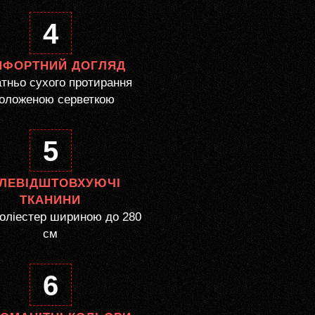
4
МФОРТНИЙ ДОГЛЯД
тньо сухого протирання
оложеною серветкою
5
ЛЕВІДШТОВХУЮЧІ
ТКАНИНИ
оліестер шириною до 280
см
6