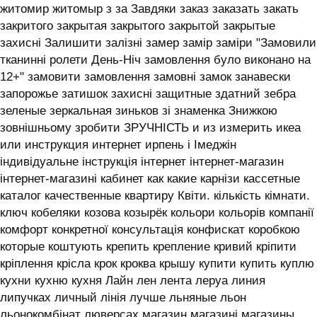
житомир житомыр з за Завдяки заказ заказать закать
закритого закрытая закрытого закрытой закрытые
захисні Залишити залізні замер замір заміри "Замовили
тканинні ролети День-Ніч замовлення було виконано на
12+" замовити замовлення замовні замок занавески
запорожье затишок захисні защитные здатний зебра
зеленые зеркальная зиньков зі знаменка Знижкою
зовнішньому зробити ЗРУЧНІСТЬ и из измерить икеа
или инструкция интернет ирпень і ‎Імеджін
індивідуальне інструкція інтернет інтернет-магазин
інтернет-магазині кабинет как какие карнізи кассетные
каталог качественные квартиру Квіти. кількість кімнати.
ключ кобеляки козова козырёк кольори кольорів компанії
комфорт конкретної консультація конфискат коробкою
которые коштують крепить крепление кривий кріпити
кріплення крісла крок кроква крышу купити купить куплю
кухни кухню кухня ‎Лайн лен лента леруа линия
липучках личный лінія лучше льняные льон
льонокомбінат люверсах магазин магазині магазины