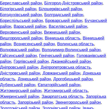
Бериславський район
,
Білгород-Дністровський район
,
Білогірський район
,
Білоцерківський район
,
Богодухівський район
,
Болградський район
,
Бориспільський район
,
Броварський район
,
Бучанський
район
,
Вараський район
,
Василівський район
,
Верховинський район
,
Вижницький район
,
Вишгородський район
,
Вінницька область
,
Вінницький
район
,
Вознесенський район
,
Волинська область
,
Волноваський район
,
Володимир-Волинський район
,
Гайсинський район
,
Генічеський район
,
Голованівський
район
,
Горлівський район
,
Джанкойський район
,
Дніпровський район
,
Дніпропетровська область
,
Дністровський район
,
Довжанський район
,
Донецька
область
,
Донецький район
,
Дрогобицький район
,
Дубенський район
,
Євпаторійський район
,
Житомирський район
,
Житомирській область
,
Жмеринський район
,
Закарпатська область
,
Запорізька
область
,
Запорізький район
,
Звенигородський район
,
Золотоніський район
,
Золочівський район
,
Івано-