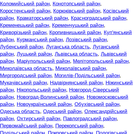
Коломийський район
,
Конотопський район
,
Коростенський район
,
Корюківський район
,
Косівський
район
,
Краматорський район
,
Красноградський район
,
Кременецький район
,
Кременчуцький район
,
Криворізький район
,
Кропивницький район
,
Куп'янський
район
,
Курманський район
,
Лозівський район
,
Лубенський район
,
Луганська область
,
Луганський
район
,
Луцький район
,
Львівська область
,
Львівський
район
,
Маріупольський район
,
Мелітопольський район
,
Миколаївська область
,
Миколаївський район
,
Миргородський район
,
Могилів-Подільський район
,
Мукачівський район
,
Надвірнянський район
,
Ніжинський
район
,
Нікопольський район
,
Новгород-Сіверський
район
,
Новоград-Волинський район
,
Новомосковський
район
,
Новоукраїнський район
,
Обухівський район
,
Одеська область
,
Одеський район
,
Олександрійський
район
,
Охтирський район
,
Павлоградський район
,
Первомайський район
,
Перекопський район
,
Подільський район
,
Покровський район
,
Пологівський