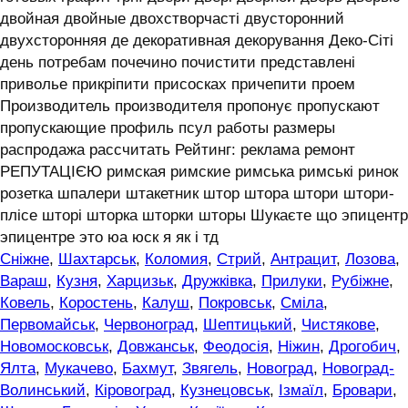
двойная двойные двохстворчасті двусторонний
двухсторонняя де декоративная декорування Деко-Сіті
день потребам почечино почистити представлені
приволье прикріпити присосках причепити проем
Производитель производителя пропонує пропускают
пропускающие профиль псул работы размеры
распродажа рассчитать Рейтинг: реклама ремонт
РЕПУТАЦІЄЮ римская римские римська римські ринок
розетка шпалери штакетник штор штора штори штори-
плісе шторі шторка шторки шторы Шукаєте що эпицентр
эпицентре это юа юск я як і тд
Сніжне
,
Шахтарськ
,
Коломия
,
Стрий
,
Антрацит
,
Лозова
,
Вараш
,
Кузня
,
Харцизьк
,
Дружківка
,
Прилуки
,
Рубіжне
,
Ковель
,
Коростень
,
Калуш
,
Покровськ
,
Сміла
,
Первомайськ
,
Червоноград
,
Шептицький
,
Чистякове
,
Новомосковськ
,
Довжанськ
,
Феодосія
,
Ніжин
,
Дрогобич
,
Ялта
,
Мукачево
,
Бахмут
,
Звягель
,
Новоград
,
Новоград-
Волинський
,
Кіровоград
,
Кузнецовськ
,
Ізмаїл
,
Бровари
,