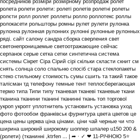
посредников розміри розмірному розпродаж ролет
ролета ролети ролети: ролеті ролетів ролетні ролеты
ролєти ролл роллет роллеты ролло роллотекс роллы
ролокасети рольшторы ромны рулет рулети рулонка
рулонна рулонная рулонних рулонні рулонные рулонных
ряді. сайт салону сандра сборка сверления свет
светонепроницаемые светоотражающие сейчас
серпанок серые сетка сетки синтетична система
системы ‎Сікрет Сіра Сірий сірі скільки скласти скнит см
снять солнца соло спальню спосіб стара стеклопакеты
стеко стильному стоимость сумы сшить та такий такое
талісман тд телефону темные тент теплосберегающая
термо типа Типи типу тканевая тканеві тканевые ткани
тканина тканини тканині тканинні ткань топ торгової
укроп укропт уплотнитель установить установка уход
фото фотообои франківськ фурнитура цвета цветов це
цена цены церква ціна цінами. ціни чай черные чи что
ширина широкий широкому шоппер шпалер u150 200 &
(ролети) (тканинні ,ktrfen ... | ➦ · ✓ ❤ 11-РІЧНОЮ 5⭐