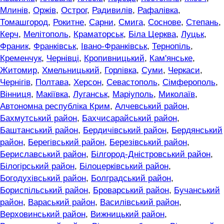
Млинів
,
Оржів
,
Острог
,
Радивилів
,
Рафалівка
,
Томашгород
,
Рокитне
,
Сарни
,
Смига
,
Соснове
,
Степань
,
Керч
,
Мелітополь
,
Краматорськ
,
Біла Церква
,
Луцьк
,
Франик
,
Франківськ
,
Івано-Франківськ
,
Тернопіль
,
Кременчук
,
Чернівці
,
Кропивницький
,
Кам'янське
,
Житомир
,
Хмельницький
,
Горлівка
,
Суми
,
Черкаси
,
Чернігів
,
Полтава
,
Херсон
,
Севастополь
,
Сімферополь
,
Вінниця
,
Макіївка
,
Луганськ
,
Маріуполь
,
Миколаїв
,
Автономна республіка Крим
,
Алчевський район
,
Бахмутський район
,
Бахчисарайський район
,
Баштанський район
,
Бердичівський район
,
Бердянський
район
,
Берегівський район
,
Березівський район
,
Бериславський район
,
Білгород-Дністровський район
,
Білогірський район
,
Білоцерківський район
,
Богодухівський район
,
Болградський район
,
Бориспільський район
,
Броварський район
,
Бучанський
район
,
Вараський район
,
Василівський район
,
Верховинський район
,
Вижницький район
,