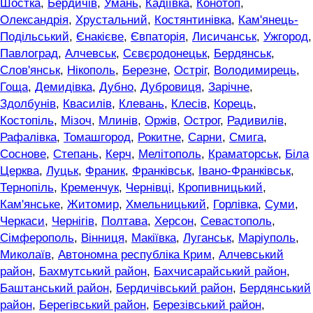
Шостка
,
Бердичів
,
Умань
,
Кадіївка
,
Конотоп
,
Олександрія
,
Хрустальний
,
Костянтинівка
,
Кам'янець-
Подільський
,
Єнакієве
,
Євпаторія
,
Лисичанськ
,
Ужгород
,
Павлоград
,
Алчевськ
,
Сєвєродонецьк
,
Бердянськ
,
Слов'янськ
,
Нікополь
,
Березне
,
Остріг
,
Володимирець
,
Гоща
,
Демидівка
,
Дубно
,
Дубровиця
,
Зарічне
,
Здолбунів
,
Квасилів
,
Клевань
,
Клесів
,
Корець
,
Костопіль
,
Мізоч
,
Млинів
,
Оржів
,
Острог
,
Радивилів
,
Рафалівка
,
Томашгород
,
Рокитне
,
Сарни
,
Смига
,
Соснове
,
Степань
,
Керч
,
Мелітополь
,
Краматорськ
,
Біла
Церква
,
Луцьк
,
Франик
,
Франківськ
,
Івано-Франківськ
,
Тернопіль
,
Кременчук
,
Чернівці
,
Кропивницький
,
Кам'янське
,
Житомир
,
Хмельницький
,
Горлівка
,
Суми
,
Черкаси
,
Чернігів
,
Полтава
,
Херсон
,
Севастополь
,
Сімферополь
,
Вінниця
,
Макіївка
,
Луганськ
,
Маріуполь
,
Миколаїв
,
Автономна республіка Крим
,
Алчевський
район
,
Бахмутський район
,
Бахчисарайський район
,
Баштанський район
,
Бердичівський район
,
Бердянський
район
,
Берегівський район
,
Березівський район
,