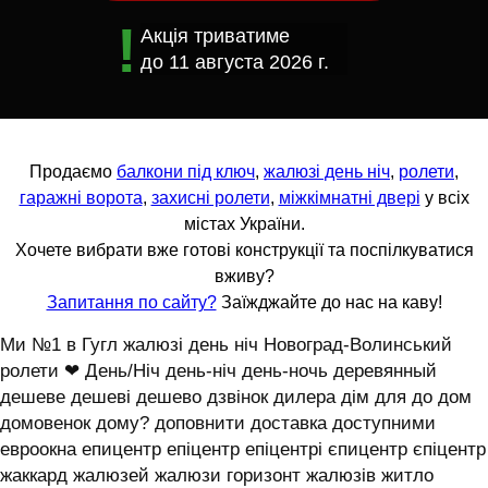
Акція триватиме
до
11 августа 2026 г.
Продаємо
балкони під ключ
,
жалюзі день ніч
,
ролети
,
гаражні ворота
,
захисні ролети
,
міжкімнатні двері
у всіх
містах України.
Хочете вибрати вже готові конструкції та поспілкуватися
вживу?
Запитання по сайту?
Заїжджайте до нас на каву!
Ми №1 в Гугл жалюзі день ніч Новоград-Волинський
ролети ❤ День/Ніч день-ніч день-ночь деревянный
дешеве дешеві дешево дзвінок дилера дім для до дом
домовенок дому? доповнити доставка доступними
евроокна епицентр епіцентр епіцентрі єпицентр єпіцентр
жаккард жалюзей жалюзи горизонт жалюзів житло