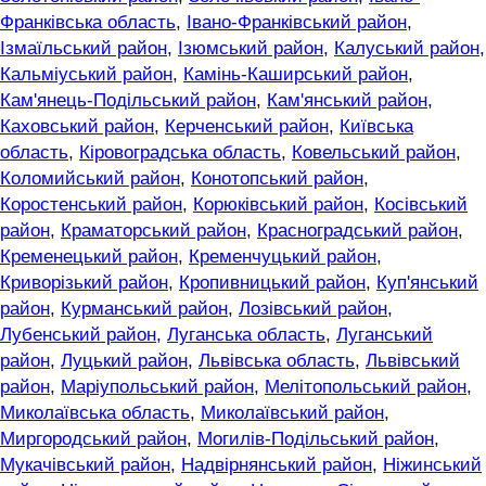
Франківська область
,
Івано-Франківський район
,
Ізмаїльський район
,
Ізюмський район
,
Калуський район
,
Кальміуський район
,
Камінь-Каширський район
,
Кам'янець-Подільський район
,
Кам'янський район
,
Каховський район
,
Керченський район
,
Київська
область
,
Кіровоградська область
,
Ковельський район
,
Коломийський район
,
Конотопський район
,
Коростенський район
,
Корюківський район
,
Косівський
район
,
Краматорський район
,
Красноградський район
,
Кременецький район
,
Кременчуцький район
,
Криворізький район
,
Кропивницький район
,
Куп'янський
район
,
Курманський район
,
Лозівський район
,
Лубенський район
,
Луганська область
,
Луганський
район
,
Луцький район
,
Львівська область
,
Львівський
район
,
Маріупольський район
,
Мелітопольський район
,
Миколаївська область
,
Миколаївський район
,
Миргородський район
,
Могилів-Подільський район
,
Мукачівський район
,
Надвірнянський район
,
Ніжинський