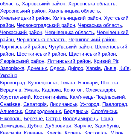
область
,
Харківський район
,
Херсонська область
,
Херсонський район
,
Хмельницька область
,
Хмельницький район
,
Хмільницький район
,
Хустський
район
,
Червоноградський район
,
Черкаська область
,
Черкаський район
,
Чернівецька область
,
Чернівецький
район
,
Чернігівська область
,
Чернігівський район
,
Чортківський район
,
Чугуївський район
,
Шепетівський
район
,
Шосткинський район
,
Щастинський район
,
Яворівський район
,
Ялтинський район
,
Кривий Ріг
,
Запоріжжя
,
Донецьк
,
Одеса
,
Дніпро
,
Харків
,
Львів
,
Київ
,
Україна
Кіровоград
,
Кузнецовськ
,
Ізмаїл
,
Бровари
,
Шостка
,
Бердичів
,
Умань
,
Кадіївка
,
Конотоп
,
Олександрія
,
Хрустальний
,
Костянтинівка
,
Кам'янець-Подільський
,
Єнакієве
,
Євпаторія
,
Лисичанськ
,
Ужгород
,
Павлоград
,
Алчевськ
,
Сєвєродонецьк
,
Бердянськ
,
Слов'янськ
,
Нікополь
,
Березне
,
Остріг
,
Володимирець
,
Гоща
,
Демидівка
,
Дубно
,
Дубровиця
,
Зарічне
,
Здолбунів
,
Квасилів
,
Клевань
,
Клесів
,
Корець
,
Костопіль
,
Мізоч
,