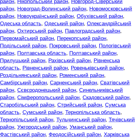
район
,
Нікопольський район
,
Новгород-Сіверський
район
,
Новоград-Волинський район
,
Новомосковський
район
,
Новоукраїнський район
,
Обухівський район
,
Одеська область
,
Одеський район
,
Олександрійський
район
,
Охтирський район
,
Павлоградський район
,
Первомайський район
,
Перекопський район
,
Подільський район
,
Покровський район
,
Пологівський
район
,
Полтавська область
,
Полтавський район
,
Прилуцький район
,
Рахівський район
,
Рівненська
область
,
Рівненський район
,
Ровеньківський район
,
Роздільнянський район
,
Роменський район
,
Самбірський район
,
Сарненський район
,
Сватівський
район
,
Сєвєродонецький район
,
Синельниківський
район
,
Сімферопольський район
,
Скадовський район
,
Старобільський район
,
Стрийський район
,
Сумська
область
,
Сумський район
,
Тернопільська область
,
Тернопільський район
,
Тульчинський район
,
Тячівський
район
,
Ужгородський район
,
Уманський район
,
Фастівський район
,
Феодосійський район
,
Харківська