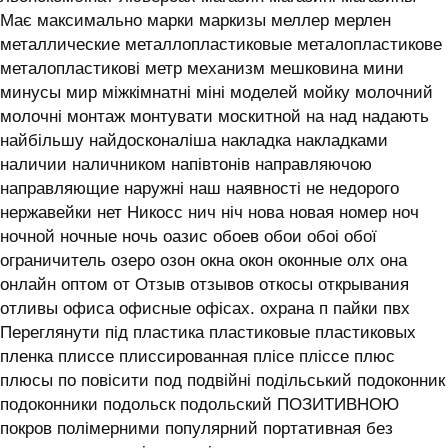
Має максимально марки маркизы меллер мерлен
металлические металлопластиковые металопластикове
металопластикові метр механизм мешковина мини
минусы мир міжкімнатні міні моделей мойку молочний
молочні монтаж монтувати москитной на над надають
найбільшу найдосконаліша накладка накладками
наличии наличником напівтонів направляючою
направляющие наружні наш наявності не недорого
нержавейки нет Никосс нич ніч нова новая номер ноч
ночной ночные ночь оазис обоев обои обоі обої
ограничитель озеро озон окна окон оконные олх она
онлайн оптом от Отзыв отзывов откосы открывания
отливы офиса офисные офісах. охрана п пайки пвх
Переглянути під пластика пластиковые пластиковых
пленка плиссе плиссированная плісе пліссе плюс
плюсы по повісити под подвійні подільський подоконник
подоконники подольск подольский ПОЗИТИВНОЮ
покров полімерними популярний портативная без