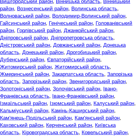
Вишгородський район
,
Вінницька область
,
Вінницький
район
,
Вознесенський район
,
Волинська область
,
Волноваський район
,
Володимир-Волинський район
,
Гайсинський район
,
Генічеський район
,
Голованівський
район
,
Горлівський район
,
Джанкойський район
,
Дніпровський район
,
Дніпропетровська область
,
Дністровський район
,
Довжанський район
,
Донецька
область
,
Донецький район
,
Дрогобицький район
,
Дубенський район
,
Євпаторійський район
,
Житомирський район
,
Житомирській область
,
Жмеринський район
,
Закарпатська область
,
Запорізька
область
,
Запорізький район
,
Звенигородський район
,
Золотоніський район
,
Золочівський район
,
Івано-
Франківська область
,
Івано-Франківський район
,
Ізмаїльський район
,
Ізюмський район
,
Калуський район
,
Кальміуський район
,
Камінь-Каширський район
,
Кам'янець-Подільський район
,
Кам'янський район
,
Каховський район
,
Керченський район
,
Київська
область
,
Кіровоградська область
,
Ковельський район
,