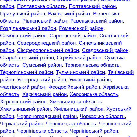
район
,
Полтавська область
,
Полтавський район
,
Прилуцький район
,
Рахівський район
,
Рівненська
область
,
Рівненський район
,
Ровеньківський район
,
Роздільнянський район
,
Роменський район
,
Самбірський район
,
Сарненський район
,
Сватівський
район
,
Сєвєродонецький район
,
Синельниківський
район
,
Сімферопольський район
,
Скадовський район
,
Старобільський район
,
Стрийський район
,
Сумська
область
,
Сумський район
,
Тернопільська область
,
Тернопільський район
,
Тульчинський район
,
Тячівський
район
,
Ужгородський район
,
Уманський район
,
Фастівський район
,
Феодосійський район
,
Харківська
область
,
Харківський район
,
Херсонська область
,
Херсонський район
,
Хмельницька область
,
Хмельницький район
,
Хмільницький район
,
Хустський
район
,
Червоноградський район
,
Черкаська область
,
Черкаський район
,
Чернівецька область
,
Чернівецький
район
,
Чернігівська область
,
Чернігівський район
,