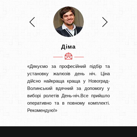
Діма
«Дякуємо за професійний підбір та
«Швидк
установку жалюзів день ніч. Ціна
Рекоме
дійсно найкраща краща у Новоград-
вам І
Волинський вдячний за допомогу у
замовл
виборі ролетів День-ніч.Все прийшло
замовл
оперативно та в повному комплекті.
Рекомендую!»