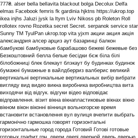
777₴. alser bella bellavita blackout bolga Decolux Delfa
elmas Facebook femris fk gardinia hjktns https://ukrop.top
ikea injhs Jaluzi jysk la ltym Lviv Nikoss pb Roleton Roll
rollotex rovno Rozetka secret Secret. serpanok service star
Sunny TM TyulPan ukrop.top vita yjxm акции акция акція
александрия алсер арциз аут базаринці балкон
бамбукові бамбуковые барабашово бежеві бежевые без
Безкоштовний белла белые бесідки бєж біла білі
білобожниці блек блекаут блэкаут бу будинках будинок
бумажні бумажные в вайлдберриз валберис великий
вертикальні вертикальные вертикальных вибір вибрати
вигляду вид видео викна виробника виробництва вита
виходячи від відгук. відгуки відео відповідає
відправлення. візит вікна вікнапластиковые вікнах вікно
вікном вікон віконні вінниця вольногорске время
встановити встановлення вул вулиця вчепити выбрать
гармонічно гармошка говорят горизонтальні
горизонтальные город города Готовий Готові готовые
готовых графит грн. двери двері дверной дверь дверью