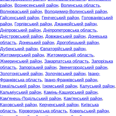
район
,
Вознесенський район
,
Волинська область
,
Волноваський район
,
Володимир-Волинський район
,
Гайсинський район
,
Генічеський район
,
Голованівський
район
,
Горлівський район
,
Джанкойський район
,
Дніпровський район
,
Дніпропетровська область
,
Дністровський район
,
Довжанський район
,
Донецька
область
,
Донецький район
,
Дрогобицький район
,
Дубенський район
,
Євпаторійський район
,
Житомирський район
,
Житомирській область
,
Жмеринський район
,
Закарпатська область
,
Запорізька
область
,
Запорізький район
,
Звенигородський район
,
Золотоніський район
,
Золочівський район
,
Івано-
Франківська область
,
Івано-Франківський район
,
Ізмаїльський район
,
Ізюмський район
,
Калуський район
,
Кальміуський район
,
Камінь-Каширський район
,
Кам'янець-Подільський район
,
Кам'янський район
,
Каховський район
,
Керченський район
,
Київська
область
,
Кіровоградська область
,
Ковельський район
,