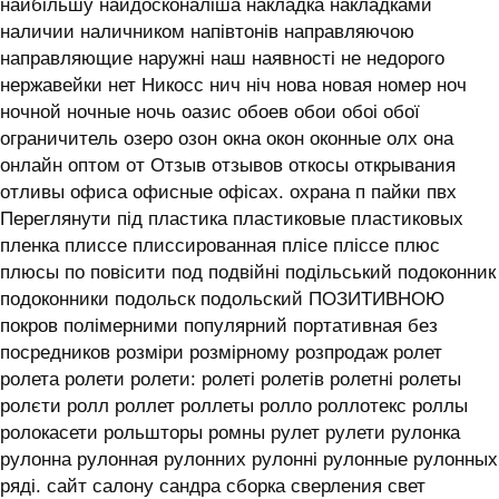
найбільшу найдосконаліша накладка накладками
наличии наличником напівтонів направляючою
направляющие наружні наш наявності не недорого
нержавейки нет Никосс нич ніч нова новая номер ноч
ночной ночные ночь оазис обоев обои обоі обої
ограничитель озеро озон окна окон оконные олх она
онлайн оптом от Отзыв отзывов откосы открывания
отливы офиса офисные офісах. охрана п пайки пвх
Переглянути під пластика пластиковые пластиковых
пленка плиссе плиссированная плісе пліссе плюс
плюсы по повісити под подвійні подільський подоконник
подоконники подольск подольский ПОЗИТИВНОЮ
покров полімерними популярний портативная без
посредников розміри розмірному розпродаж ролет
ролета ролети ролети: ролеті ролетів ролетні ролеты
ролєти ролл роллет роллеты ролло роллотекс роллы
ролокасети рольшторы ромны рулет рулети рулонка
рулонна рулонная рулонних рулонні рулонные рулонных
ряді. сайт салону сандра сборка сверления свет