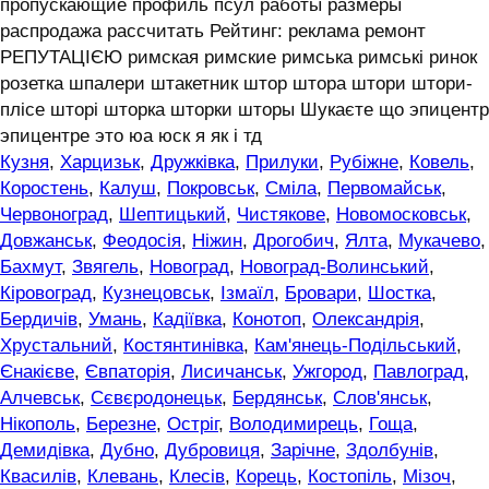
пропускающие профиль псул работы размеры
распродажа рассчитать Рейтинг: реклама ремонт
РЕПУТАЦІЄЮ римская римские римська римські ринок
розетка шпалери штакетник штор штора штори штори-
плісе шторі шторка шторки шторы Шукаєте що эпицентр
эпицентре это юа юск я як і тд
Кузня
,
Харцизьк
,
Дружківка
,
Прилуки
,
Рубіжне
,
Ковель
,
Коростень
,
Калуш
,
Покровськ
,
Сміла
,
Первомайськ
,
Червоноград
,
Шептицький
,
Чистякове
,
Новомосковськ
,
Довжанськ
,
Феодосія
,
Ніжин
,
Дрогобич
,
Ялта
,
Мукачево
,
Бахмут
,
Звягель
,
Новоград
,
Новоград-Волинський
,
Кіровоград
,
Кузнецовськ
,
Ізмаїл
,
Бровари
,
Шостка
,
Бердичів
,
Умань
,
Кадіївка
,
Конотоп
,
Олександрія
,
Хрустальний
,
Костянтинівка
,
Кам'янець-Подільський
,
Єнакієве
,
Євпаторія
,
Лисичанськ
,
Ужгород
,
Павлоград
,
Алчевськ
,
Сєвєродонецьк
,
Бердянськ
,
Слов'янськ
,
Нікополь
,
Березне
,
Остріг
,
Володимирець
,
Гоща
,
Демидівка
,
Дубно
,
Дубровиця
,
Зарічне
,
Здолбунів
,
Квасилів
,
Клевань
,
Клесів
,
Корець
,
Костопіль
,
Мізоч
,