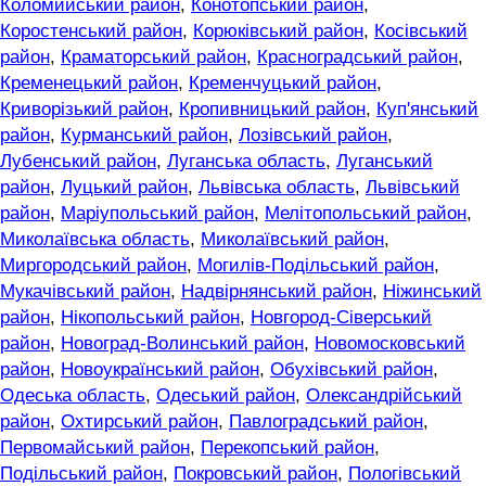
Коломийський район
,
Конотопський район
,
Коростенський район
,
Корюківський район
,
Косівський
район
,
Краматорський район
,
Красноградський район
,
Кременецький район
,
Кременчуцький район
,
Криворізький район
,
Кропивницький район
,
Куп'янський
район
,
Курманський район
,
Лозівський район
,
Лубенський район
,
Луганська область
,
Луганський
район
,
Луцький район
,
Львівська область
,
Львівський
район
,
Маріупольський район
,
Мелітопольський район
,
Миколаївська область
,
Миколаївський район
,
Миргородський район
,
Могилів-Подільський район
,
Мукачівський район
,
Надвірнянський район
,
Ніжинський
район
,
Нікопольський район
,
Новгород-Сіверський
район
,
Новоград-Волинський район
,
Новомосковський
район
,
Новоукраїнський район
,
Обухівський район
,
Одеська область
,
Одеський район
,
Олександрійський
район
,
Охтирський район
,
Павлоградський район
,
Первомайський район
,
Перекопський район
,
Подільський район
,
Покровський район
,
Пологівський