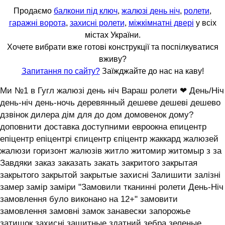
Продаємо
балкони під ключ
,
жалюзі день ніч
,
ролети
,
гаражні ворота
,
захисні ролети
,
міжкімнатні двері
у всіх
містах України.
Хочете вибрати вже готові конструкції та поспілкуватися
вживу?
Запитання по сайту?
Заїжджайте до нас на каву!
Ми №1 в Гугл жалюзі день ніч Вараш ролети ❤ День/Ніч
день-ніч день-ночь деревянный дешеве дешеві дешево
дзвінок дилера дім для до дом домовенок дому?
доповнити доставка доступними евроокна епицентр
епіцентр епіцентрі єпицентр єпіцентр жаккард жалюзей
жалюзи горизонт жалюзів житло житомир житомыр з за
Завдяки заказ заказать закать закритого закрытая
закрытого закрытой закрытые захисні Залишити залізні
замер замір заміри "Замовили тканинні ролети День-Ніч
замовлення було виконано на 12+" замовити
замовлення замовні замок занавески запорожье
затишок захисні защитные здатний зебра зеленые