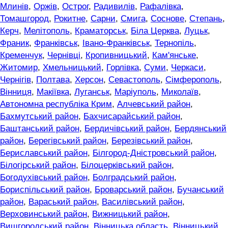
Млинів
,
Оржів
,
Острог
,
Радивилів
,
Рафалівка
,
Томашгород
,
Рокитне
,
Сарни
,
Смига
,
Соснове
,
Степань
,
Керч
,
Мелітополь
,
Краматорськ
,
Біла Церква
,
Луцьк
,
Франик
,
Франківськ
,
Івано-Франківськ
,
Тернопіль
,
Кременчук
,
Чернівці
,
Кропивницький
,
Кам'янське
,
Житомир
,
Хмельницький
,
Горлівка
,
Суми
,
Черкаси
,
Чернігів
,
Полтава
,
Херсон
,
Севастополь
,
Сімферополь
,
Вінниця
,
Макіївка
,
Луганськ
,
Маріуполь
,
Миколаїв
,
Автономна республіка Крим
,
Алчевський район
,
Бахмутський район
,
Бахчисарайський район
,
Баштанський район
,
Бердичівський район
,
Бердянський
район
,
Берегівський район
,
Березівський район
,
Бериславський район
,
Білгород-Дністровський район
,
Білогірський район
,
Білоцерківський район
,
Богодухівський район
,
Болградський район
,
Бориспільський район
,
Броварський район
,
Бучанський
район
,
Вараський район
,
Василівський район
,
Верховинський район
,
Вижницький район
,
Вишгородський район
,
Вінницька область
,
Вінницький