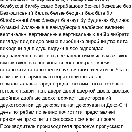
бамбукові бамбуковые барабашово бежеві бежевые без
Безкоштовний белла белые бесідки бєж біла білі
білобожниці блек блекаут блэкаут бу будинках будинок
бумажні бумажные в вайлдберриз валберис великий
вертикальні вертикальные вертикальных вибір вибрати
вигляду вид видео викна виробника виробництва вита
виходячи від відгук. відгуки відео відповідає
відправлення. візит вікна вікнапластиковые вікнах вікно
вікном вікон віконні вінниця вольногорске время
встановити встановлення вул вулиця вчепити выбрать
гармонічно гармошка говорят горизонтальні
горизонтальные город города Готовий Готові готовые
готовых графит грн. двери двері дверной дверь дверью
двойная двойные двохстворчасті двусторонний
двухсторонняя де декоративная декорування Деко-Сіті
день потребам почечино почистити представлені
приволье прикріпити присосках причепити проем
Производитель производителя пропонує пропускают