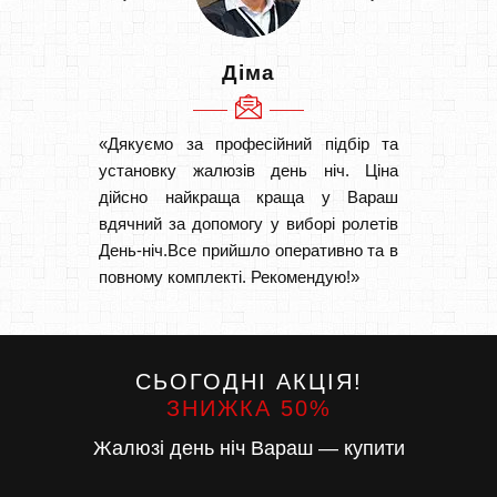
Діма
«Дякуємо за професійний підбір та
«Швидк
установку жалюзів день ніч. Ціна
Рекоме
дійсно найкраща краща у Вараш
вам І
вдячний за допомогу у виборі ролетів
замовл
День-ніч.Все прийшло оперативно та в
замовл
повному комплекті. Рекомендую!»
СЬОГОДНІ АКЦІЯ!
ЗНИЖКА 50%
Жалюзі день ніч Вараш — купити