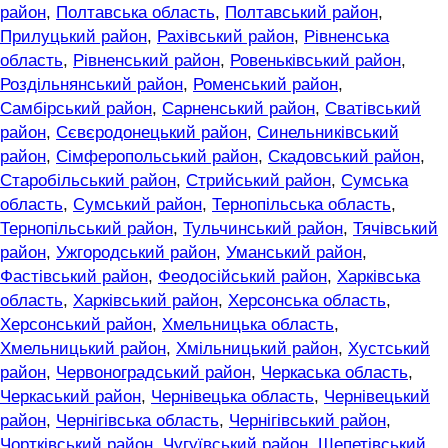
район
,
Полтавська область
,
Полтавський район
,
Прилуцький район
,
Рахівський район
,
Рівненська
область
,
Рівненський район
,
Ровеньківський район
,
Роздільнянський район
,
Роменський район
,
Самбірський район
,
Сарненський район
,
Сватівський
район
,
Сєвєродонецький район
,
Синельниківський
район
,
Сімферопольський район
,
Скадовський район
,
Старобільський район
,
Стрийський район
,
Сумська
область
,
Сумський район
,
Тернопільська область
,
Тернопільський район
,
Тульчинський район
,
Тячівський
район
,
Ужгородський район
,
Уманський район
,
Фастівський район
,
Феодосійський район
,
Харківська
область
,
Харківський район
,
Херсонська область
,
Херсонський район
,
Хмельницька область
,
Хмельницький район
,
Хмільницький район
,
Хустський
район
,
Червоноградський район
,
Черкаська область
,
Черкаський район
,
Чернівецька область
,
Чернівецький
район
,
Чернігівська область
,
Чернігівський район
,
Чортківський район
,
Чугуївський район
,
Шепетівський