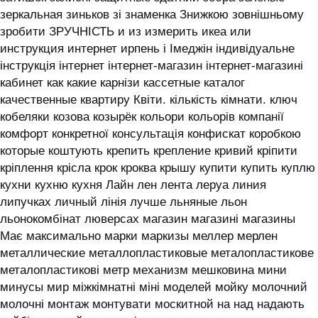
зеркальная зиньков зі знаменка Знижкою зовнішньому
зробити ЗРУЧНІСТЬ и из измерить икеа или
инструкция интернет ирпень і ‎Імеджін індивідуальне
інструкція інтернет інтернет-магазин інтернет-магазині
кабинет как какие карнізи кассетные каталог
качественные квартиру Квіти. кількість кімнати. ключ
кобеляки козова козырёк кольори кольорів компанії
комфорт конкретної консультація конфискат коробкою
которые коштують крепить крепление кривий кріпити
кріплення крісла крок кроква крышу купити купить куплю
кухни кухню кухня ‎Лайн лен лента леруа линия
липучках личный лінія лучше льняные льон
льонокомбінат люверсах магазин магазині магазины
Має максимально марки маркизы меллер мерлен
металлические металлопластиковые металопластикове
металопластикові метр механизм мешковина мини
минусы мир міжкімнатні міні моделей мойку молочний
молочні монтаж монтувати москитной на над надають