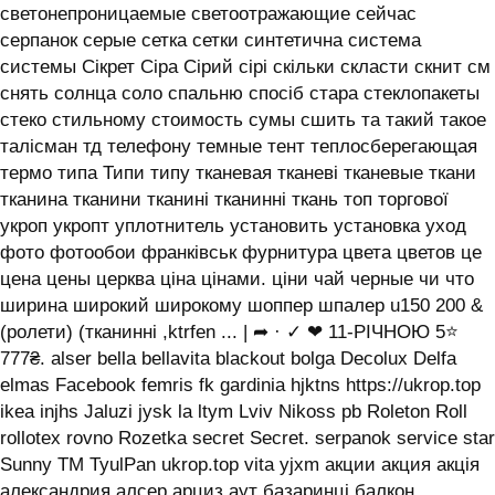
светонепроницаемые светоотражающие сейчас
серпанок серые сетка сетки синтетична система
системы ‎Сікрет Сіра Сірий сірі скільки скласти скнит см
снять солнца соло спальню спосіб стара стеклопакеты
стеко стильному стоимость сумы сшить та такий такое
талісман тд телефону темные тент теплосберегающая
термо типа Типи типу тканевая тканеві тканевые ткани
тканина тканини тканині тканинні ткань топ торгової
укроп укропт уплотнитель установить установка уход
фото фотообои франківськ фурнитура цвета цветов це
цена цены церква ціна цінами. ціни чай черные чи что
ширина широкий широкому шоппер шпалер u150 200 &
(ролети) (тканинні ,ktrfen ... | ➦ · ✓ ❤ 11-РІЧНОЮ 5⭐
777₴. alser bella bellavita blackout bolga Decolux Delfa
elmas Facebook femris fk gardinia hjktns https://ukrop.top
ikea injhs Jaluzi jysk la ltym Lviv Nikoss pb Roleton Roll
rollotex rovno Rozetka secret Secret. serpanok service star
Sunny TM TyulPan ukrop.top vita yjxm акции акция акція
александрия алсер арциз аут базаринці балкон