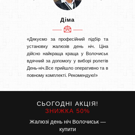
Діма
«Дякуємо за професійний підбір та
«Швидк
установку жалюзів день ніч. Ціна
Рекоме
дійсно найкраща краща у Волочиськ
вам І
вдячний за допомогу у виборі ролетів
замовл
День-ніч.Все прийшло оперативно та в
замовл
повному комплекті. Рекомендую!»
СЬОГОДНІ АКЦІЯ!
ЗНИЖКА 50%
Жалюзі день ніч Волочиськ —
купити