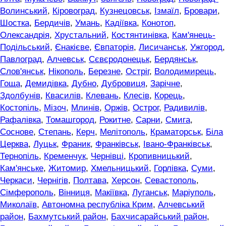
Волинський
,
Кіровоград
,
Кузнецовськ
,
Ізмаїл
,
Бровари
,
Шостка
,
Бердичів
,
Умань
,
Кадіївка
,
Конотоп
,
Олександрія
,
Хрустальний
,
Костянтинівка
,
Кам'янець-
Подільський
,
Єнакієве
,
Євпаторія
,
Лисичанськ
,
Ужгород
,
Павлоград
,
Алчевськ
,
Сєвєродонецьк
,
Бердянськ
,
Слов'янськ
,
Нікополь
,
Березне
,
Остріг
,
Володимирець
,
Гоща
,
Демидівка
,
Дубно
,
Дубровиця
,
Зарічне
,
Здолбунів
,
Квасилів
,
Клевань
,
Клесів
,
Корець
,
Костопіль
,
Мізоч
,
Млинів
,
Оржів
,
Острог
,
Радивилів
,
Рафалівка
,
Томашгород
,
Рокитне
,
Сарни
,
Смига
,
Соснове
,
Степань
,
Керч
,
Мелітополь
,
Краматорськ
,
Біла
Церква
,
Луцьк
,
Франик
,
Франківськ
,
Івано-Франківськ
,
Тернопіль
,
Кременчук
,
Чернівці
,
Кропивницький
,
Кам'янське
,
Житомир
,
Хмельницький
,
Горлівка
,
Суми
,
Черкаси
,
Чернігів
,
Полтава
,
Херсон
,
Севастополь
,
Сімферополь
,
Вінниця
,
Макіївка
,
Луганськ
,
Маріуполь
,
Миколаїв
,
Автономна республіка Крим
,
Алчевський
район
,
Бахмутський район
,
Бахчисарайський район
,