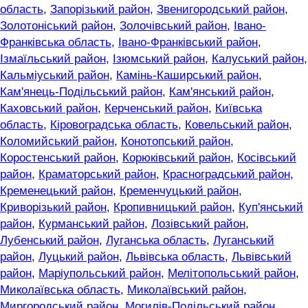
область
,
Запорізький район
,
Звенигородський район
,
Золотоніський район
,
Золочівський район
,
Івано-
Франківська область
,
Івано-Франківський район
,
Ізмаїльський район
,
Ізюмський район
,
Калуський район
,
Кальміуський район
,
Камінь-Каширський район
,
Кам'янець-Подільський район
,
Кам'янський район
,
Каховський район
,
Керченський район
,
Київська
область
,
Кіровоградська область
,
Ковельський район
,
Коломийський район
,
Конотопський район
,
Коростенський район
,
Корюківський район
,
Косівський
район
,
Краматорський район
,
Красноградський район
,
Кременецький район
,
Кременчуцький район
,
Криворізький район
,
Кропивницький район
,
Куп'янський
район
,
Курманський район
,
Лозівський район
,
Лубенський район
,
Луганська область
,
Луганський
район
,
Луцький район
,
Львівська область
,
Львівський
район
,
Маріупольський район
,
Мелітопольський район
,
Миколаївська область
,
Миколаївський район
,
Миргородський район
,
Могилів-Подільський район
,