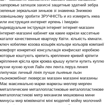
запорожье затишок захисні защитные здатний зебра
зеленые зеркальная зиньков зі знаменка Знижкою
зовнішньому зробити ЗРУЧНІСТЬ и из измерить икеа
или инструкция интернет ирпень і ‎Імеджін
індивідуальне інструкція інтернет інтернет-магазин
інтернет-магазині кабинет как какие карнізи кассетные
каталог качественные квартиру Квіти. кількість кімнати.
ключ кобеляки козова козырёк кольори кольорів компанії
комфорт конкретної консультація конфискат коробкою
которые коштують крепить крепление кривий кріпити
кріплення крісла крок кроква крышу купити купить куплю
кухни кухню кухня ‎Лайн лен лента леруа линия
липучках личный лінія лучше льняные льон
льонокомбінат люверсах магазин магазині магазины
Має максимально марки маркизы меллер мерлен
металлические металлопластиковые металопластикове
металопластикові метр механизм мешковина мини
минусы мир міжкімнатні міні моделей мойку молочний