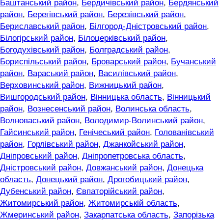
Баштанський район
,
Бердичівський район
,
Бердянський
район
,
Берегівський район
,
Березівський район
,
Бериславський район
,
Білгород-Дністровський район
,
Білогірський район
,
Білоцерківський район
,
Богодухівський район
,
Болградський район
,
Бориспільський район
,
Броварський район
,
Бучанський
район
,
Вараський район
,
Василівський район
,
Верховинський район
,
Вижницький район
,
Вишгородський район
,
Вінницька область
,
Вінницький
район
,
Вознесенський район
,
Волинська область
,
Волноваський район
,
Володимир-Волинський район
,
Гайсинський район
,
Генічеський район
,
Голованівський
район
,
Горлівський район
,
Джанкойський район
,
Дніпровський район
,
Дніпропетровська область
,
Дністровський район
,
Довжанський район
,
Донецька
область
,
Донецький район
,
Дрогобицький район
,
Дубенський район
,
Євпаторійський район
,
Житомирський район
,
Житомирській область
,
Жмеринський район
,
Закарпатська область
,
Запорізька