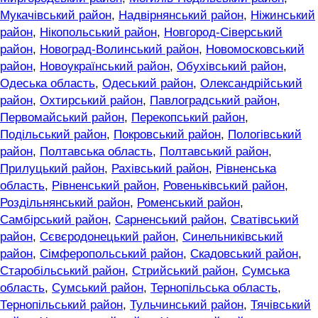
Мукачівський район
,
Надвірнянський район
,
Ніжинський
район
,
Нікопольський район
,
Новгород-Сіверський
район
,
Новоград-Волинський район
,
Новомосковський
район
,
Новоукраїнський район
,
Обухівський район
,
Одеська область
,
Одеський район
,
Олександрійський
район
,
Охтирський район
,
Павлоградський район
,
Первомайський район
,
Перекопський район
,
Подільський район
,
Покровський район
,
Пологівський
район
,
Полтавська область
,
Полтавський район
,
Прилуцький район
,
Рахівський район
,
Рівненська
область
,
Рівненський район
,
Ровеньківський район
,
Роздільнянський район
,
Роменський район
,
Самбірський район
,
Сарненський район
,
Сватівський
район
,
Сєвєродонецький район
,
Синельниківський
район
,
Сімферопольський район
,
Скадовський район
,
Старобільський район
,
Стрийський район
,
Сумська
область
,
Сумський район
,
Тернопільська область
,
Тернопільський район
,
Тульчинський район
,
Тячівський