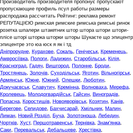
Производитель производителя пропонує пропускают
пропускающие профиль псул работы размеры
распродажа рассчитать Рейтинг: реклама ремонт
РЕПУТАЦІЄЮ римская римские римська римські ринок
розетка шпалери штакетник штор штора штори штори-
плісе шторі шторка шторки шторы Шукаєте що эпицентр
эпицентре это юа юск я як і тд
Дніпрорудне
,
Курахове
,
Сокаль
,
Генічеськ
,
Кременець
,
Амвросіївка
,
Пологи
,
Ладижин
,
Старобільськ
,
Кілія
,
Красноград
,
Гадяч
,
Вишгород
,
Полонне
,
Броди
,
Тростянець
,
Золочів
,
Суходільськ
,
Яготин
,
Вільногірськ
,
Армянськ
,
Южне
,
Южний
,
Олешки
,
Люботин
,
Докучаєвськ
,
Славутич
,
Кремінна
,
Волноваха
,
Мерефа
,
Кролевець
,
Молодогвардійськ
,
Гайсин
,
Виноградів
,
Попасна
,
Коростишів
,
Новояворівськ
,
Козятин
,
Канів
,
Берегове
,
Селидове
,
Бахчисарай
,
Хмільник
,
Малин
,
Лиман
,
Новий Розділ
,
Буча
,
Золотоноша
,
Лебедин
,
Чортків
,
Хуст
,
Першотравенськ
,
Тернівка
,
Знам'янка
,
Саки
,
Перевальськ
,
Дебальцеве
,
Хрестівка
,