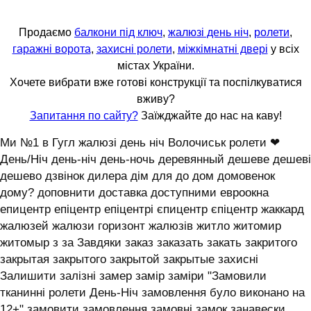
Продаємо
балкони під ключ
,
жалюзі день ніч
,
ролети
,
гаражні ворота
,
захисні ролети
,
міжкімнатні двері
у всіх
містах України.
Хочете вибрати вже готові конструкції та поспілкуватися
вживу?
Запитання по сайту?
Заїжджайте до нас на каву!
Ми №1 в Гугл жалюзі день ніч Волочиськ ролети ❤
День/Ніч день-ніч день-ночь деревянный дешеве дешеві
дешево дзвінок дилера дім для до дом домовенок
дому? доповнити доставка доступними евроокна
епицентр епіцентр епіцентрі єпицентр єпіцентр жаккард
жалюзей жалюзи горизонт жалюзів житло житомир
житомыр з за Завдяки заказ заказать закать закритого
закрытая закрытого закрытой закрытые захисні
Залишити залізні замер замір заміри "Замовили
тканинні ролети День-Ніч замовлення було виконано на
12+" замовити замовлення замовні замок занавески