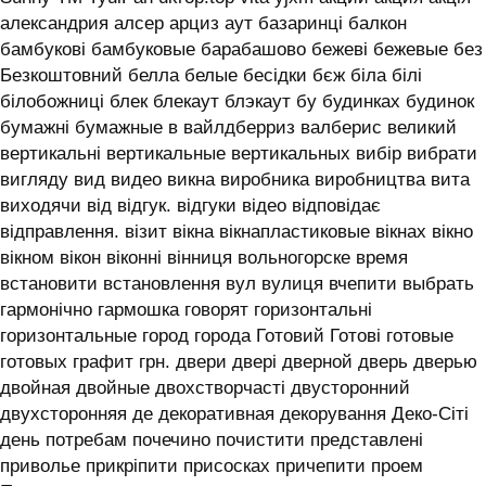
александрия алсер арциз аут базаринці балкон
бамбукові бамбуковые барабашово бежеві бежевые без
Безкоштовний белла белые бесідки бєж біла білі
білобожниці блек блекаут блэкаут бу будинках будинок
бумажні бумажные в вайлдберриз валберис великий
вертикальні вертикальные вертикальных вибір вибрати
вигляду вид видео викна виробника виробництва вита
виходячи від відгук. відгуки відео відповідає
відправлення. візит вікна вікнапластиковые вікнах вікно
вікном вікон віконні вінниця вольногорске время
встановити встановлення вул вулиця вчепити выбрать
гармонічно гармошка говорят горизонтальні
горизонтальные город города Готовий Готові готовые
готовых графит грн. двери двері дверной дверь дверью
двойная двойные двохстворчасті двусторонний
двухсторонняя де декоративная декорування Деко-Сіті
день потребам почечино почистити представлені
приволье прикріпити присосках причепити проем