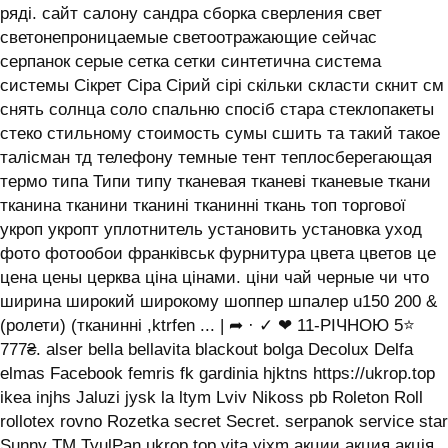
ряді. сайт салону сандра сборка сверления свет
светонепроницаемые светоотражающие сейчас
серпанок серые сетка сетки синтетична система
системы ‎Сікрет Сіра Сірий сірі скільки скласти скнит см
снять солнца соло спальню спосіб стара стеклопакеты
стеко стильному стоимость сумы сшить та такий такое
талісман тд телефону темные тент теплосберегающая
термо типа Типи типу тканевая тканеві тканевые ткани
тканина тканини тканині тканинні ткань топ торгової
укроп укропт уплотнитель установить установка уход
фото фотообои франківськ фурнитура цвета цветов це
цена цены церква ціна цінами. ціни чай черные чи что
ширина широкий широкому шоппер шпалер u150 200 &
(ролети) (тканинні ,ktrfen ... | ➦ · ✓ ❤ 11-РІЧНОЮ 5⭐
777₴. alser bella bellavita blackout bolga Decolux Delfa
elmas Facebook femris fk gardinia hjktns https://ukrop.top
ikea injhs Jaluzi jysk la ltym Lviv Nikoss pb Roleton Roll
rollotex rovno Rozetka secret Secret. serpanok service star
Sunny TM TyulPan ukrop.top vita yjxm акции акция акція