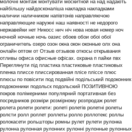
молочні монтаж монтувати москитной на над надають
найбільшу найдосконаліша накладка накладками
наличии наличником напівтонів направляючою
направляющие наружні наш наявності не недорого
нержавейки нет Никосс нич ніч нова новая номер ноч
ночной ночные ночь оазис обоев обои обоі обої
ограничитель озеро озон окна окон оконные олх она
онлайн оптом от Отзыв отзывов откосы открывания
отливы офиса офисные офісах. охрана п пайки пвх
Переглянути під пластика пластиковые пластиковых
пленка плиссе плиссированная плісе пліссе плюс
плюсы по повісити под подвійні подільський подоконник
подоконники подольск подольский ПОЗИТИВНОЮ
покров полімерними популярний портативная без
посредников розміри розмірному розпродаж ролет
ролета ролети ролети: ролеті ролетів ролетні ролеты
ролєти ролл роллет роллеты ролло роллотекс роллы
ролокасети рольшторы ромны рулет рулети рулонка
рулонна рулонная рулонних рулонні рулонные рулонных