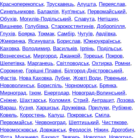
Красноперекопськ
,
Трускавець
,
Алушта
,
Переяслав
,
Синельникове
,
Балаклія
,
Куп'янськ
,
Первомайський
,
Обухів
,
Могилів-Подільський
,
Славута
,
Нетішин
,
Вишневе
,
Голубівка
,
Старокостянтинів
,
Добропілля
,
Глухів
,
Боярка
,
Токмак
,
Самбір
,
Чугуїв
,
Авдіївка
,
Жмеринка
,
Ясинувата
,
Борислав
,
Южноукраїнськ
,
Каховка
,
Володимир
,
Васильків
,
Ірпінь
,
Подільськ
,
Вознесенськ
,
Миргород
,
Джанкой
,
Торецьк
,
Покров
,
Шепетівка
,
Марганець
,
Світловодськ
,
Охтирка
,
Ромни
,
Сорокине
,
Горішні Плавні
,
Білгород-Дністровський
,
Фастів
,
Нова Каховка
,
Лубни
,
Жовті Води
,
Ровеньки
,
Нововолинськ
,
Бориспіль
,
Чорноморськ
,
Брянка
,
Мирноград
,
Ізюм
,
Енергодар
,
Новоград-Волинський
,
Сніжне
,
Шахтарськ
,
Коломия
,
Стрий
,
Антрацит
,
Лозова
,
Вараш
,
Кузня
,
Харцизьк
,
Дружківка
,
Прилуки
,
Рубіжне
,
Ковель
,
Коростень
,
Калуш
,
Покровськ
,
Сміла
,
Первомайськ
,
Червоноград
,
Шептицький
,
Чистякове
,
Новомосковськ
,
Довжанськ
,
Феодосія
,
Ніжин
,
Дрогобич
,
Ялта
,
Мукачево
,
Бахмут
,
Звягель
,
Новоград
,
Новоград-